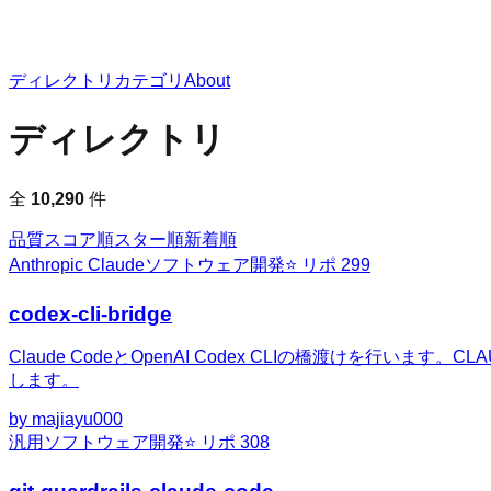
ディレクトリ
カテゴリ
About
ディレクトリ
全
10,290
件
品質スコア順
スター順
新着順
Anthropic Claude
ソフトウェア開発
⭐ リポ
299
codex-cli-bridge
Claude CodeとOpenAI Codex CLIの橋渡けを行い
します。
by
majiayu000
汎用
ソフトウェア開発
⭐ リポ
308