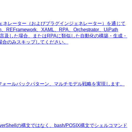
ythonジェネレーター（およびプラグインジェネレーター）を通じて
ork、XAML、RPA、Orchestrator、UiPath
fig.xlsxを言及した場合、またはRPAに類似した自動化の構築・生成・
PAの場合のみスキップしてください。
フォールバックパターン、マルチモデル戦略を実現します。
werShellの構文ではなく、bash/POSIX構文でシェルコマンド