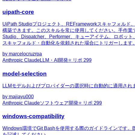
uipath-core
UiPath Studioプロジェクト、REFrameworkスキ
構築できます。このスキルを常に使用してください。手作業でXAMLファ
Studio、Dispatcher、Performer、キューアイテム、ロ
スキャフォルド・自動化を依頼された場合にトリガーします。Power
by
marcelocruzrpa
Anthropic Claude
LLM・AI開発
⭐ リポ
299
model-selection
LLMモデルおよびプロバイダーの選択時に自動的に適用さ
by
majiayu000
Anthropic Claude
ソフトウェア開発
⭐ リポ
299
windows-compatibility
Windows環境でGit Bashを使用する際のガイドラインです。Ba
を記述してください。