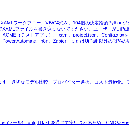
ャフォルド、XAMLワークフロー、VB/C#式を、104個の決定論的P
イルを書き込まないでください。ユーザーがUiPath、REFramew
ボット、ACME（テストアプリ）、.xaml、project.json、Con
 Automate、n8n、Zapier、またはUiPath以外のR
れます。適切なモデル比較、プロバイダー選択、コスト最適化、
shツールはfontgit Bashを通じて実行されるため、CMDやPo