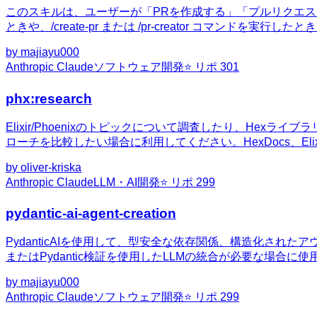
このスキルは、ユーザーが「PRを作成する」「プルリクエス
ときや、/create-pr または /pr-creator コマンドを実行し
by
majiayu000
Anthropic Claude
ソフトウェア開発
⭐ リポ
301
phx:research
Elixir/Phoenixのトピックについて調査したり、Hex
ローチを比較したい場合に利用してください。HexDocs、Elixi
by
oliver-kriska
Anthropic Claude
LLM・AI開発
⭐ リポ
299
pydantic-ai-agent-creation
PydanticAIを使用して、型安全な依存関係、構造化さ
またはPydantic検証を使用したLLMの統合が必要な場合に
by
majiayu000
Anthropic Claude
ソフトウェア開発
⭐ リポ
299