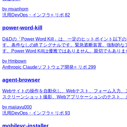
by
mvanhorn
汎用
DevOps・インフラ
⭐ リポ
82
power-word-kill
D&Dの「Power Word Kill」は、一定のヒットポイ
す。条件なしの終了シグナルです。緊急遮断装置。強制的な
す。Power Word Killは優雅ではありません。親切
by
Hmbown
Anthropic Claude
ソフトウェア開発
⭐ リポ
299
agent-browser
Webサイトの操作を自動化し、Webテスト、フォーム入力
スクリーンショット撮影、Webアプリケーションのテスト、
by
majiayu000
汎用
DevOps・インフラ
⭐ リポ
93
mobilevc-installer