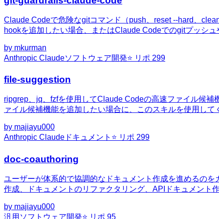
git-guardrails-claude-code
Claude Codeで危険なgitコマンド（push、reset --h
hookを追加したい場合、またはClaude Codeでのgit
by
mkurman
Anthropic Claude
ソフトウェア開発
⭐ リポ
299
file-suggestion
ripgrep、jq、fzfを使用してClaude Codeの
ァイル候補機能を追加したい場合に、このスキルを使用して
by
majiayu000
Anthropic Claude
ドキュメント
⭐ リポ
299
doc-coauthoring
ユーザーが体系的で協調的なドキュメント作成を進めるのをガ
作成、ドキュメントのリファクタリング、APIドキュメント
by
majiayu000
汎用
ソフトウェア開発
⭐ リポ
95