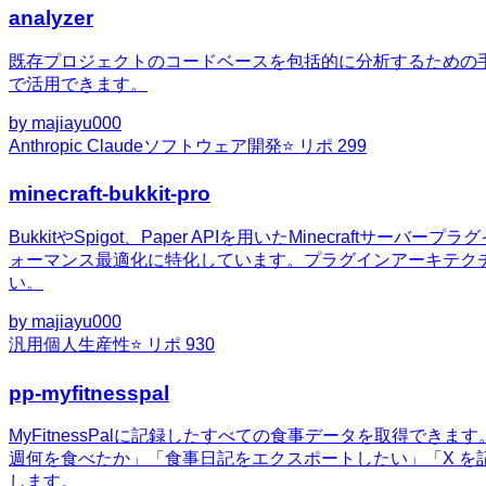
analyzer
既存プロジェクトのコードベースを包括的に分析するための
で活用できます。
by
majiayu000
Anthropic Claude
ソフトウェア開発
⭐ リポ
299
minecraft-bukkit-pro
BukkitやSpigot、Paper APIを用いたMinec
ォーマンス最適化に特化しています。プラグインアーキテク
い。
by
majiayu000
汎用
個人生産性
⭐ リポ
930
pp-myfitnesspal
MyFitnessPalに記録したすべての食事データを取得で
週何を食べたか」「食事日記をエクスポートしたい」「X 
します。