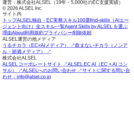
運営：株式会社ALSEL（19年・5,000社のEC支援実績）
© 2026 ALSEL Inc.
サイト内
トップ
ALSEL独自・EC実務スキル100選
find-skills（AIエー
ジェント向け）
全スキル一覧
Agent Skills by ALSEL を選ぶ
理由
About
利用規約
プライバシー
削除依頼
ALSEL運営の他メディア
うるチカラ（EC×AIメディア） ↗
飲まないチカラ（ノンア
ル・節酒メディア） ↗
株式会社ALSEL
ALSEL コーポレートサイト ↗
ALSEL EC AI（EC × AI コン
サル） ↗
ALSELへのお問い合わせ ↗
サイトに関する問い合
わせ：info@alsel.co.jp