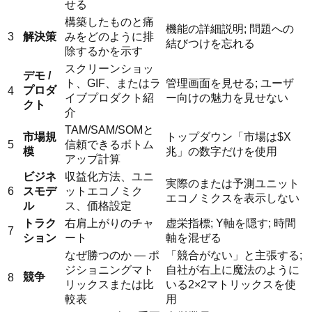
せる
構築したものと痛
機能の詳細説明; 問題への
3
解決策
みをどのように排
結びつけを忘れる
除するかを示す
スクリーンショッ
デモ /
ト、GIF、またはラ
管理画面を見せる; ユーザ
プロダ
4
イブプロダクト紹
ー向けの魅力を見せない
クト
介
TAM/SAM/SOMと
市場規
トップダウン「市場は$X
5
信頼できるボトム
模
兆」の数字だけを使用
アップ計算
ビジネ
収益化方法、ユニ
実際のまたは予測ユニット
6
スモデ
ットエコノミク
エコノミクスを表示しない
ル
ス、価格設定
トラク
右肩上がりのチャ
虚栄指標; Y軸を隠す; 時間
7
ション
ート
軸を混ぜる
なぜ勝つのか — ポ
「競合がない」と主張する;
ジショニングマト
自社が右上に魔法のように
競争
8
リックスまたは比
いる2×2マトリックスを使
較表
用