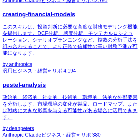
Anthropic Claude
ビジネス・経営
⭐ リポ
42,795
creating-financial-models
このスキルは、投資判断に必要な高度な財務モデリング機能
を提供します。DCF分析、感度分析、モンテカルロシミュ
レーション、シナリオプランニングなど、複数の分析手法を
組み合わせることで、より正確で信頼性の高い財務予測が可
能になります。
by
anthropics
汎用
ビジネス・経営
⭐ リポ
4,194
pestel-analysis
政治的、経済的、社会的、技術的、環境的、法的な外部要因
を分析します。市場環境の変化が製品、ロードマップ、また
は戦略に大きな影響を与える可能性がある場合に活用できま
す。
by
deanpeters
Anthropic Claude
ビジネス・経営
⭐ リポ
380