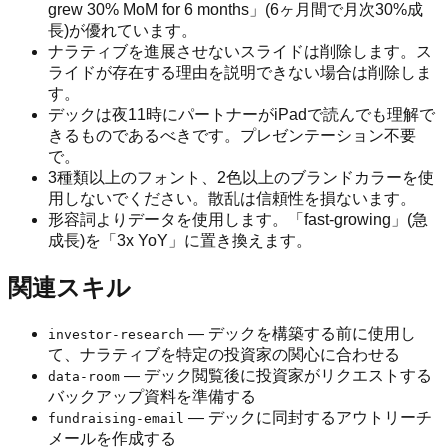
grew 30% MoM for 6 months」(6ヶ月間で月次30%成
長)が優れています。
ナラティブを進展させないスライドは削除します。ス
ライドが存在する理由を説明できない場合は削除しま
す。
デックは夜11時にパートナーがiPadで読んでも理解で
きるものであるべきです。プレゼンテーション不要
で。
3種類以上のフォント、2色以上のブランドカラーを使
用しないでください。散乱は信頼性を損ないます。
形容詞よりデータを使用します。「fast-growing」(急
成長)を「3x YoY」に置き換えます。
関連スキル
— デックを構築する前に使用し
investor-research
て、ナラティブを特定の投資家の関心に合わせる
— デック閲覧後に投資家がリクエストする
data-room
バックアップ資料を準備する
— デックに同封するアウトリーチ
fundraising-email
メールを作成する