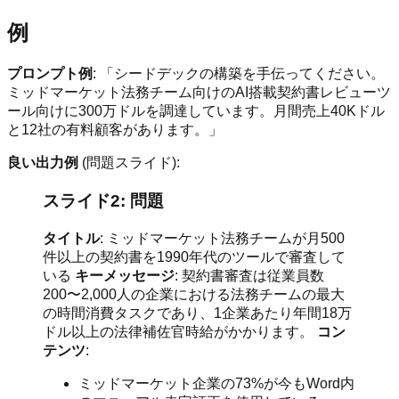
例
プロンプト例
: 「シードデックの構築を手伝ってください。
ミッドマーケット法務チーム向けのAI搭載契約書レビューツ
ール向けに300万ドルを調達しています。月間売上40Kドル
と12社の有料顧客があります。」
良い出力例
(問題スライド):
スライド2: 問題
タイトル
: ミッドマーケット法務チームが月500
件以上の契約書を1990年代のツールで審査して
いる
キーメッセージ
: 契約書審査は従業員数
200〜2,000人の企業における法務チームの最大
の時間消費タスクであり、1企業あたり年間18万
ドル以上の法律補佐官時給がかかります。
コン
テンツ
:
ミッドマーケット企業の73%が今もWord内