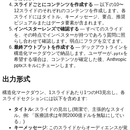
スライドごとにコンテンツを作成する
— 以下の10〜
12スライドのそれぞれのコンテンツを作成します。各
スライドにはタイトル、キーメッセージ、要点、推奨
ビジュアルまたはデータ要素が含まれます。
インベスターレンズで確認する
— すべてのスライド
を、その時点でインベスターが持つであろう質問に照
らし合わせて確認します。弱点にフラグを立てます。
最終アウトプットを作成する
— デックアウトラインを
構造化マークダウンで納品します。ユーザーが
を
.pptx
希望する場合は、コンテンツが確定した後、Anthropic
pptxスキルにチェーンします。
出力形式
構造化マークダウン、1スライドあたり1つのH3見出し。各
スライドセクションには以下を含めます:
タイトル
: スライドの見出し(簡潔で、主張的なスタイ
ル。例: 「医療請求は年間2000億ドルを無駄にしてい
る」)
キーメッセージ
: このスライドからオーディエンスが覚