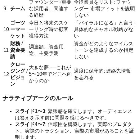
ファウンダー+重要
全従業員をリスト; ファウ
9
チーム
な採用者、関連す
ンダー-市場フィットを説明
る経歴
しない
ゴーツ
今日と将来のスケ
「バイラルになる」と言う;
10
ーマー
ーリング時の顧客
具体的なチャネル戦略がな
ケット
獲得方法
い
財務 /
資金がどのようなマイルス
調達額、資金用
11
資金要
トーンを達成するのか指定
途、主要予測
請
しない
クロー
大きな夢 — これが
ジング /
過度に保守的; 連絡先情報
5〜10年でどこへ向
12
ビジョ
を忘れる
かうのか
ン
ナラティブアークのルール
スライド1〜3
: 緊張感を確立します。オーディエンス
は答えを示す前に問題を感じるべきです。
スライド4〜7
: 信頼性を構築します。実際のプロダク
ト、実際のトラクション、実際の市場があることを証
明します。