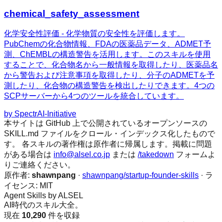
chemical_safety_assessment
化学安全性評価 - 化学物質の安全性を評価します。
PubChemの化合物情報、FDAの医薬品データ、ADMET予
測、ChEMBLの構造警告を活用します。このスキルを使用
することで、化合物名から一般情報を取得したり、医薬品名
から警告および注意事項を取得したり、分子のADMETを予
測したり、化合物の構造警告を検出したりできます。4つの
SCPサーバーから4つのツールを統合しています。
by
SpectrAI-Initiative
本サイトは GitHub 上で公開されているオープンソースの
SKILL.md ファイルをクロール・インデックス化したもので
す。 各スキルの著作権は原作者に帰属します。掲載に問題
がある場合は
info@alsel.co.jp
または
/takedown
フォームよ
りご連絡ください。
原作者:
shawnpang
·
shawnpang/startup-founder-skills
· ラ
イセンス:
MIT
Agent Skills by ALSEL
AI時代のスキル大全。
現在
10,290
件を収録