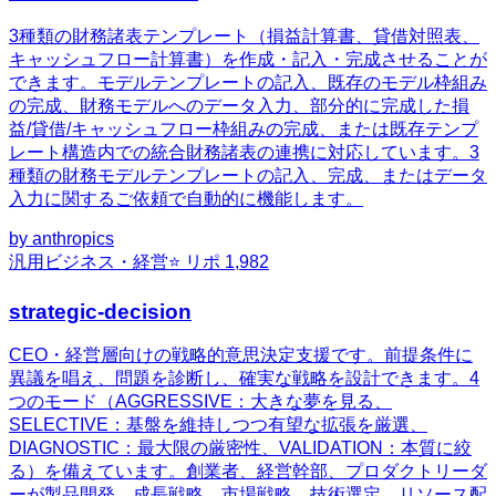
3種類の財務諸表テンプレート（損益計算書、貸借対照表、
キャッシュフロー計算書）を作成・記入・完成させることが
できます。モデルテンプレートの記入、既存のモデル枠組み
の完成、財務モデルへのデータ入力、部分的に完成した損
益/貸借/キャッシュフロー枠組みの完成、または既存テンプ
レート構造内での統合財務諸表の連携に対応しています。3
種類の財務モデルテンプレートの記入、完成、またはデータ
入力に関するご依頼で自動的に機能します。
by
anthropics
汎用
ビジネス・経営
⭐ リポ
1,982
strategic-decision
CEO・経営層向けの戦略的意思決定支援です。前提条件に
異議を唱え、問題を診断し、確実な戦略を設計できます。4
つのモード（AGGRESSIVE：大きな夢を見る、
SELECTIVE：基盤を維持しつつ有望な拡張を厳選、
DIAGNOSTIC：最大限の厳密性、VALIDATION：本質に絞
る）を備えています。創業者、経営幹部、プロダクトリーダ
ーが製品開発、成長戦略、市場戦略、技術選定、リソース配