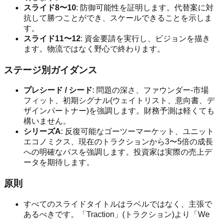
スライド8〜10
: 防御可能性を証明します。代替案に対
抗して勝つことができ、スケールできることを示しま
す。
スライド11〜12
: 資金要請を実行し、ビジョンを描き
ます。物流ではなく野心で終わります。
ステージ別ガイダンス
プレシード / シード
: 問題の深さ、ファウンダー-市場
フィット、初期シグナル(ウェイトリスト、意向書、デ
ザインパートナー)を強調します。財務予測は軽くても
構いません。
シリーズA
: 反復可能なゴーツーマーケット、ユニット
エコノミクス、現在のトラクションから3〜5倍の成長
への明確なパスを強調します。投資家は実際の売上デ
ータを期待します。
原則
すべてのスライドタイトルはラベルではなく、主張で
あるべきです。「Traction」(トラクション)より「We