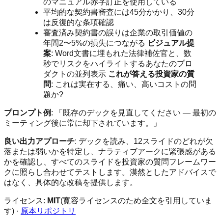
のマニュアル赤字訂正を使用している
平均的な契約書審査には45分かかり、30分
は反復的な条項確認
審査済み契約書の誤りは企業の取引価値の
年間2〜5%の損失につながる
ビジュアル提
案
: Word文書に埋もれた法律補佐官と、数
秒でリスクをハイライトするあなたのプロ
ダクトの並列表示
これが答える投資家の質
問
: これは実在する、痛い、高いコストの問
題か?
プロンプト例
: 「既存のデックを見直してください — 最初の
ミーティング後に常に却下されています。」
良い出力アプローチ
: デックを読み、12スライドのどれが欠
落または弱いかを特定し、ナラティブアークに緊張感がある
かを確認し、すべてのスライドを投資家の質問フレームワー
クに照らし合わせてテストします。漠然としたアドバイスで
はなく、具体的な改稿を提供します。
ライセンス:
MIT
(寛容ライセンスのため全文を引用していま
す) ·
原本リポジトリ