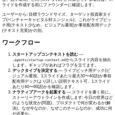
ライドを作成する前にファウンダーに確認します。
ユーザーから: 目標ラウンドサイズ、ターゲット投資家タイ
プ(ベンチャーキャピタル対エンジェル)、これがライブピッ
チ用(テキスト少なめ、ビジュアル重視)か事前配布用デック
(テキスト充実)かの別。
ワークフロー
スタートアップコンテキストを読む
—
からスライド内容を抽出
.agents/startup-context.md
します。ギャップがあればフラグを立てます。
デックタイプを決定する
— ライブピッチ用デック(ビ
ジュアル重視、1スライドあたり最大30〜40語)か事前
配布用デック(より詳しい説明テキスト可、1スライド
あたり60〜80語)かを確認します。
ナラティブアークを起案する
— スライドを書く前に、
ストーリーアウトラインを作成します: 今日の世界はど
のような状況か(問題)、プロダクトで何が変わるか(解
決)、なぜ今なのか、なぜこのチームなのか、成功に何
が必要か。