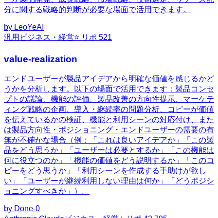
分に関する戦略的判断が必要な場面で活用できます。
by
LeoYeAI
汎用
ビジネス・経営
⭐ リポ
521
value-realization
エンドユーザーが製品アイデアから明確な価値を感じるかど
うかを分析します。以下の場面で活用できます：製品コンセ
プトの議論、機能の評価、製品改善の方向性提示、マーケテ
ィング戦略の企画、導入・継続率の問題分析、コピーが価値
を伝えているかの検証、機能と利用シーンの対応付け、また
は製品方向性・ポジショニング・エンドユーザーの需要の有
無が不確かな場合（例：「これは良いアイデアか」「この製
品をどう思うか」「ユーザーは必要とするか」「この機能は
何に役立つのか」「機能の価値をどう説明するか」「このコ
ピーをどう思うか」「利用シーンを作成する手助けが欲し
い」「ユーザーが継続利用しない理由は何か」「どうポジシ
ョニングすべきか」）。
by
Done-0