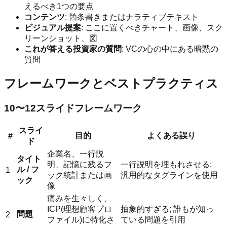
えるべき1つの要点
コンテンツ
: 箇条書きまたはナラティブテキスト
ビジュアル提案
: ここに置くべきチャート、画像、スク
リーンショット、図
これが答える投資家の質問
: VCの心の中にある暗黙の
質問
フレームワークとベストプラクティス
10〜12スライドフレームワーク
スライ
目的
よくある誤り
#
ド
企業名、一行説
タイト
明、記憶に残るフ
一行説明を埋もれさせる;
ル / フ
1
ック統計または画
汎用的なタグラインを使用
ック
像
痛みを生々しく、
ICP(理想顧客プロ
抽象的すぎる; 誰もが知っ
問題
2
ファイル)に特化さ
ている問題を引用