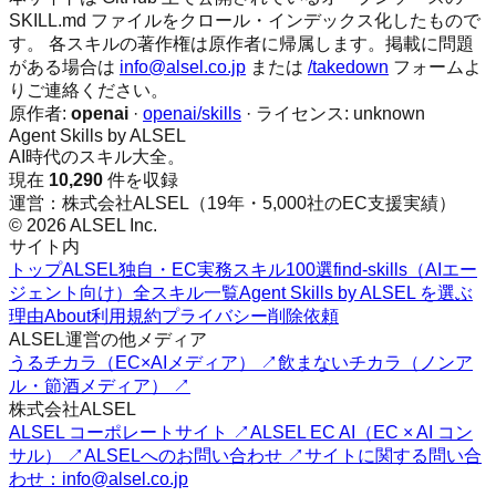
SKILL.md ファイルをクロール・インデックス化したもので
す。 各スキルの著作権は原作者に帰属します。掲載に問題
がある場合は
info@alsel.co.jp
または
/takedown
フォームよ
りご連絡ください。
原作者:
openai
·
openai/skills
· ライセンス:
unknown
Agent Skills by ALSEL
AI時代のスキル大全。
現在
10,290
件を収録
運営：株式会社ALSEL（19年・5,000社のEC支援実績）
© 2026 ALSEL Inc.
サイト内
トップ
ALSEL独自・EC実務スキル100選
find-skills（AIエー
ジェント向け）
全スキル一覧
Agent Skills by ALSEL を選ぶ
理由
About
利用規約
プライバシー
削除依頼
ALSEL運営の他メディア
うるチカラ（EC×AIメディア） ↗
飲まないチカラ（ノンア
ル・節酒メディア） ↗
株式会社ALSEL
ALSEL コーポレートサイト ↗
ALSEL EC AI（EC × AI コン
サル） ↗
ALSELへのお問い合わせ ↗
サイトに関する問い合
わせ：info@alsel.co.jp