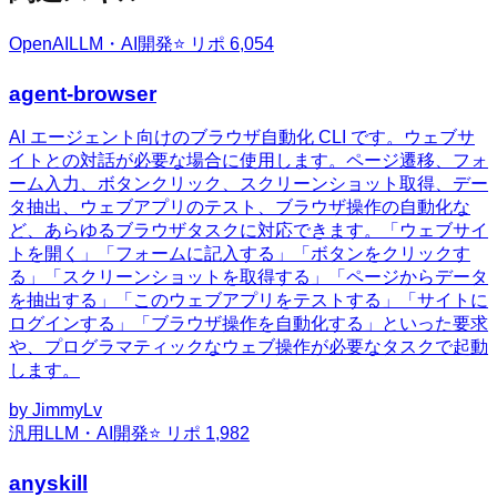
OpenAI
LLM・AI開発
⭐ リポ
6,054
agent-browser
AI エージェント向けのブラウザ自動化 CLI です。ウェブサ
イトとの対話が必要な場合に使用します。ページ遷移、フォ
ーム入力、ボタンクリック、スクリーンショット取得、デー
タ抽出、ウェブアプリのテスト、ブラウザ操作の自動化な
ど、あらゆるブラウザタスクに対応できます。「ウェブサイ
トを開く」「フォームに記入する」「ボタンをクリックす
る」「スクリーンショットを取得する」「ページからデータ
を抽出する」「このウェブアプリをテストする」「サイトに
ログインする」「ブラウザ操作を自動化する」といった要求
や、プログラマティックなウェブ操作が必要なタスクで起動
します。
by
JimmyLv
汎用
LLM・AI開発
⭐ リポ
1,982
anyskill