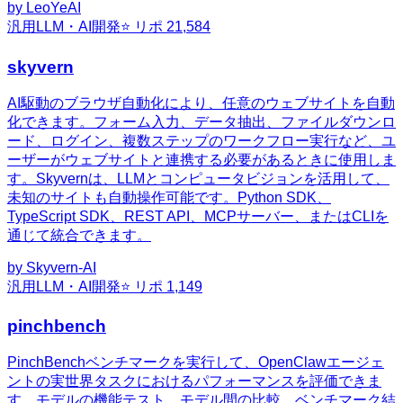
by
LeoYeAI
汎用
LLM・AI開発
⭐ リポ
21,584
skyvern
AI駆動のブラウザ自動化により、任意のウェブサイトを自動
化できます。フォーム入力、データ抽出、ファイルダウンロ
ード、ログイン、複数ステップのワークフロー実行など、ユ
ーザーがウェブサイトと連携する必要があるときに使用しま
す。Skyvernは、LLMとコンピュータビジョンを活用して、
未知のサイトも自動操作可能です。Python SDK、
TypeScript SDK、REST API、MCPサーバー、またはCLIを
通じて統合できます。
by
Skyvern-AI
汎用
LLM・AI開発
⭐ リポ
1,149
pinchbench
PinchBenchベンチマークを実行して、OpenClawエージェ
ントの実世界タスクにおけるパフォーマンスを評価できま
す。モデルの機能テスト、モデル間の比較、ベンチマーク結