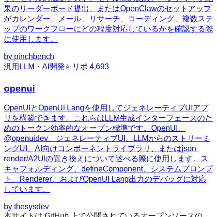
果のリーダーボード提出、またはOpenClawのセットアップ
がカレンダー、メール、リサーチ、コーディング、複数ステ
ップのワークフローにどの程度対応しているかを確認する際
に使用します。
by
pinchbench
汎用
LLM・AI開発
⭐ リポ
4,693
openui
OpenUIとOpenUI Langを使用してジェネレーティブUIアプ
リを構築できます。これらはLLM生成インターフェースのた
めのトークン効率的なオープン標準です。OpenUI、
@openuidev、ジェネレーティブUI、LLMからのストリーミ
ングUI、AI向けコンポーネントライブラリ、またはjson-
render/A2UIの置き換えについて述べる際に使用します。ス
キャフォルディング、defineComponent、システムプロンプ
ト、Renderer、およびOpenUI Lang出力のデバッグに対応
しています。
by
thesysdev
本サイトは GitHub 上で公開されているオープンソースの