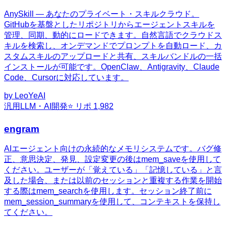
AnySkill — あなたのプライベート・スキルクラウド。
GitHubを基盤としたリポジトリからエージェントスキルを
管理、同期、動的にロードできます。自然言語でクラウドス
キルを検索し、オンデマンドでプロンプトを自動ロード、カ
スタムスキルのアップロードと共有、スキルバンドルの一括
インストールが可能です。OpenClaw、Antigravity、Claude
Code、Cursorに対応しています。
by
LeoYeAI
汎用
LLM・AI開発
⭐ リポ
1,982
engram
AIエージェント向けの永続的なメモリシステムです。バグ修
正、意思決定、発見、設定変更の後はmem_saveを使用して
ください。ユーザーが「覚えている」「記憶している」と言
及した場合、または以前のセッションと重複する作業を開始
する際はmem_searchを使用します。セッション終了前に
mem_session_summaryを使用して、コンテキストを保持し
てください。