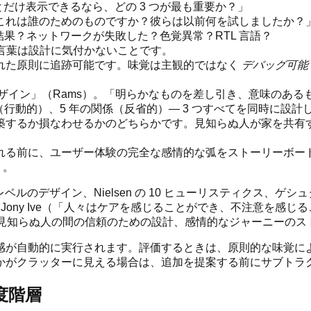
とだけ表示できるなら、どの 3 つが最も重要か？」
これは誰のためのものですか？彼らは以前何を試しましたか？
ロ結果？ネットワークが失敗した？色覚異常？RTL 言語？
め言葉は設計に気付かないことです。
れた原則に追跡可能です。味覚は主観的ではなく
デバッグ可能
ザイン」（Rams）。「明らかなものを差し引き、意味のあるも
行動的）、5 年の関係（反省的）— 3 つすべてを同時に設計します（No
築するか損なわせるかのどちらかです。見知らぬ人が家を共有
れる前に、ユーザー体験の完全な感情的な弧をストーリーボー
）。
man の 3 レベルのデザイン、Nielsen の 10 ヒューリスティ
、Jony Ive（「人々はケアを感じることができ、不注意を感
ia（見知らぬ人の間の信頼のための設計、感情的なジャーニーの
が自動的に実行されます。評価するときは、原則的な味覚によ
かがクラッターに見える場合は、追加を提案する前にサブトラク
度階層