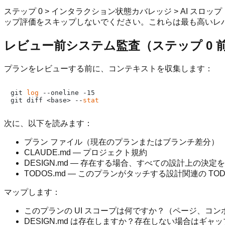
ステップ 0 > インタラクション状態カバレッジ > AI スロッ
ップ評価をスキップしないでください。これらは最も高いレ
レビュー前システム監査（ステップ 0 
プランをレビューする前に、コンテキストを収集します：
git 
log
 --oneline -15

git diff <base> --
stat
次に、以下を読みます：
プラン ファイル（現在のプランまたはブランチ差分）
CLAUDE.md — プロジェクト規約
DESIGN.md — 存在する場合、すべての設計上の決
TODOS.md — このプランがタッチする設計関連の TO
マップします：
このプランの UI スコープは何ですか？（ページ、コ
DESIGN.md は存在しますか？存在しない場合はギ