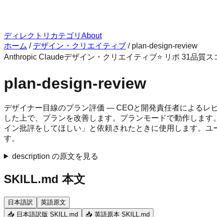
ディレクトリ
カテゴリ
About
ホーム
/
デザイン・クリエイティブ
/
plan-design-review
Anthropic Claude
デザイン・クリエイティブ
⭐ リポ
31
品質ス
plan-design-review
デザイナー目線のプラン評価 — CEOと開発責任者による
した上で、プランを改善します。プランモードで動作します。ライ
イン批評をしてほしい」と依頼されたときに使用します。ユー
す。
description の原文を見る
SKILL.md 本文
日本語訳
英語原文
📥 日本語訳版 SKILL.md
📥 英語原本 SKILL.md