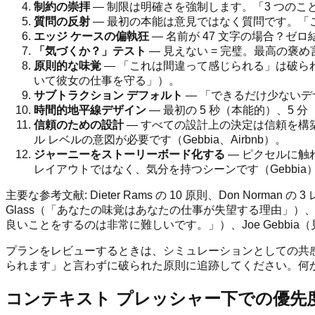
制約の崇拝
— 制限は明確さを強制します。「3 つのこ
質問の反射
— 最初の本能は意見ではなく質問です。「
エッジ ケースの偏執狂
— 名前が 47 文字の場合？ゼ
「気づくか？」テスト
— 見えない = 完璧。最高の褒
原則的な味覚
— 「これは間違って感じられる」は破ら
いて彼女の仕事を守る」）。
サブトラクション デフォルト
— 「できるだけ少ないデ
時間的地平線デザイン
— 最初の 5 秒（本能的）、5 分（
信頼のための設計
— すべての設計上の決定は信頼を構
ル レベルの意図が必要です（Gebbia、Airbnb）。
ジャーニーをストーリーボード化する
— ピクセルに触
レイアウトではなく、気分を持つシーンです（Gebbia
主要な参考文献: Dieter Rams の 10 原則、Don Nor
Glass（「あなたの味覚はあなたの仕事が失望する理由」）
良いことをするのは非常に難しいです。」）、Joe Gebb
プランをレビューするときは、シミュレーションとしての共感
られます」と言わずに破られた原則に追跡してください。何
コンテキスト プレッシャー下での優先