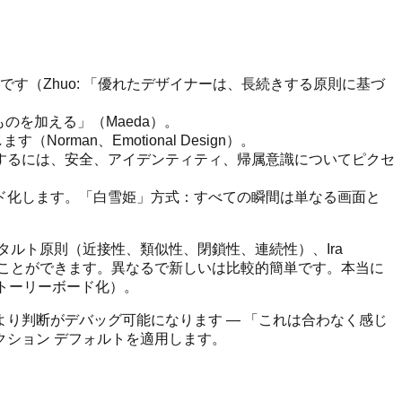
」
です（Zhuo: 「優れたデザイナーは、長続きする原則に基づ
のを加える」（Maeda）。
rman、Emotional Design）。
するには、安全、アイデンティティ、帰属意識についてピクセ
ド化します。「白雪姫」方式：すべての瞬間は単なる画面と
クス、ゲシュタルト原則（近接性、類似性、閉鎖性、連続性）、Ira
じることができます。異なるで新しいは比較的簡単です。本当に
ストーリーボード化）。
り判断がデバッグ可能になります — 「これは合わなく感じ
ション デフォルトを適用します。