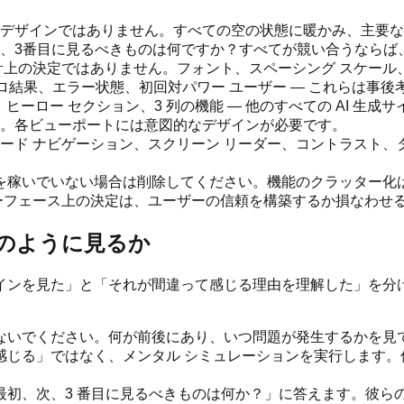
デザインではありません。すべての空の状態に暖かみ、主要な
、3番目に見るべきものは何ですか？すべてが競い合うならば
計上の決定ではありません。フォント、スペーシング スケール
ゼロ結果、エラー状態、初回対パワー ユーザー — これらは事
、ヒーロー セクション、3 列の機能 — 他のすべての AI 生
。各ビューポートには意図的なデザインが必要です。
ド ナビゲーション、スクリーン リーダー、コントラスト、タ
セルを稼いでいない場合は削除してください。機能のクラッター
ーフェース上の決定は、ユーザーの信頼を構築するか損なわせ
どのように見るか
インを見た」と「それが間違って感じる理由を理解した」を分
ないでください。何が前後にあり、いつ問題が発生するかを見
感じる」ではなく、メンタル シミュレーションを実行します。信
最初、次、3 番目に見るべきものは何か？」に答えます。彼ら