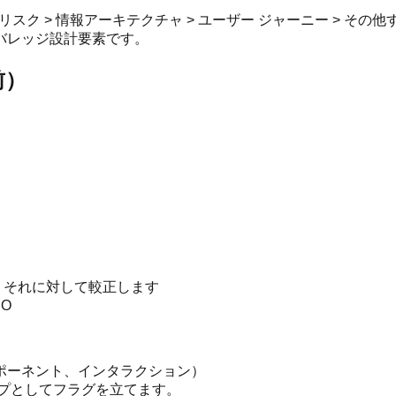
プ リスク > 情報アーキテクチャ > ユーザー ジャーニー > その
バレッジ設計要素です。
前）
定を それに対して較正します
DO
ンポーネント、インタラクション）
ャップとしてフラグを立てます。