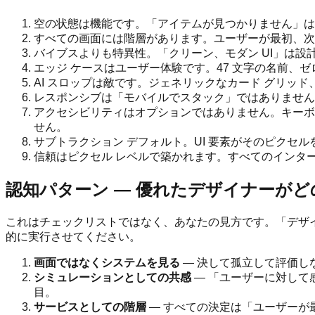
空の状態は機能です。「アイテムが見つかりません」は
すべての画面には階層があります。ユーザーが最初、次
バイブスよりも特異性。「クリーン、モダン UI」は設
エッジ ケースはユーザー体験です。47 文字の名前、
AI スロップは敵です。ジェネリックなカード グリッド
レスポンシブは「モバイルでスタック」ではありません
アクセシビリティはオプションではありません。キーボー
せん。
サブトラクション デフォルト。UI 要素がそのピク
信頼はピクセル レベルで築かれます。すべてのインタ
認知パターン — 優れたデザイナーが
これはチェックリストではなく、あなたの見方です。「デザ
的に実行させてください。
画面ではなくシステムを見る
— 決して孤立して評価し
シミュレーションとしての共感
— 「ユーザーに対して
目。
サービスとしての階層
— すべての決定は「ユーザーが