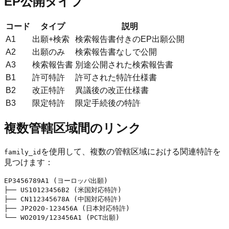
EP公開タイプ
コード
タイプ
説明
A1
出願+検索
検索報告書付きのEP出願公開
A2
出願のみ
検索報告書なしで公開
A3
検索報告書
別途公開された検索報告書
B1
許可特許
許可された特許仕様書
B2
改正特許
異議後の改正仕様書
B3
限定特許
限定手続後の特許
複数管轄区域間のリンク
を使用して、複数の管轄区域における関連特許を
family_id
見つけます：
EP3456789A1 (ヨーロッパ出願)

├── US10123456B2 (米国対応特許)

├── CN112345678A (中国対応特許)

├── JP2020-123456A (日本対応特許)
