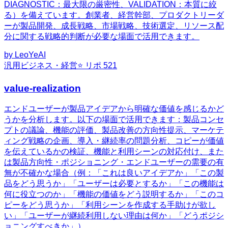
DIAGNOSTIC：最大限の厳密性、VALIDATION：本質に絞
る）を備えています。創業者、経営幹部、プロダクトリーダ
ーが製品開発、成長戦略、市場戦略、技術選定、リソース配
分に関する戦略的判断が必要な場面で活用できます。
by
LeoYeAI
汎用
ビジネス・経営
⭐ リポ
521
value-realization
エンドユーザーが製品アイデアから明確な価値を感じるかど
うかを分析します。以下の場面で活用できます：製品コンセ
プトの議論、機能の評価、製品改善の方向性提示、マーケテ
ィング戦略の企画、導入・継続率の問題分析、コピーが価値
を伝えているかの検証、機能と利用シーンの対応付け、また
は製品方向性・ポジショニング・エンドユーザーの需要の有
無が不確かな場合（例：「これは良いアイデアか」「この製
品をどう思うか」「ユーザーは必要とするか」「この機能は
何に役立つのか」「機能の価値をどう説明するか」「このコ
ピーをどう思うか」「利用シーンを作成する手助けが欲し
い」「ユーザーが継続利用しない理由は何か」「どうポジシ
ョニングすべきか」）。