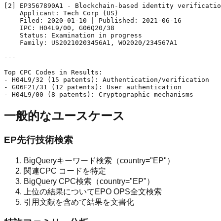
[2] EP3567890A1 - Blockchain-based identity verificatio
    Applicant: Tech Corp (US)

    Filed: 2020-01-10 | Published: 2021-06-16

    IPC: H04L9/00, G06Q20/38

    Status: Examination in progress

    Family: US20210203456A1, WO2020/234567A1

---

Top CPC Codes in Results:

- H04L9/32 (15 patents): Authentication/verification

- G06F21/31 (12 patents): User authentication

一般的なユースケース
EP先行技術検索
BigQueryキーワード検索（country="EP"）
関連CPC コードを特定
BigQuery CPC検索（country="EP"）
上位の結果についてEPO OPS全文検索
引用文献を含めて結果を文書化