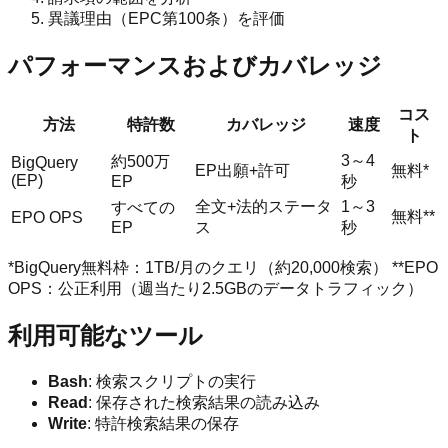
異議理由（EPC第100条）を評価
パフォーマンスおよびカバレッジ
コス
方法
特許数
カバレッジ
速度
ト
3～4
約500万
BigQuery
EP出願+許可
無料*
(EP)
EP
秒
全文+法的ステータ
1～3
すべての
無料**
EPO OPS
EP
ス
秒
*BigQuery無料枠：1TB/月のクエリ（約20,000検索） **EPO
OPS：公正利用（週当たり2.5GBのデータトラフィック）
利用可能なツール
Bash
: 検索スクリプトの実行
Read
: 保存された検索結果の読み込み
Write
: 特許検索結果の保存