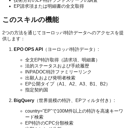
技術分野のEP特許ランドスケープの調査
EP請求項または明細書の全文取得
このスキルの機能
2つの方法を通じてヨーロッパ特許データへのアクセスを提
供します：
EPO OPS API
（ヨーロッパ特許データ）:
全文EP特許取得（請求項、明細書）
法的ステータスおよび手続履歴
INPADOC特許ファミリーリンク
出願人および発明者検索
EP公開タイプ（A1、A2、A3、B1、B2）
指定契約国
BigQuery
（世界規模の特許、EPフィルタ付き）:
country="EP"で100M件以上の特許を高速キーワ
ード検索
EP特許のCPC分類検索