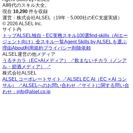
AI時代のスキル大全。
現在
10,290
件を収録
運営：株式会社ALSEL（19年・5,000社のEC支援実績）
© 2026 ALSEL Inc.
サイト内
トップ
ALSEL独自・EC実務スキル100選
find-skills（AIエー
ジェント向け）
全スキル一覧
Agent Skills by ALSEL を選ぶ
理由
About
利用規約
プライバシー
削除依頼
ALSEL運営の他メディア
うるチカラ（EC×AIメディア） ↗
飲まないチカラ（ノンア
ル・節酒メディア） ↗
株式会社ALSEL
ALSEL コーポレートサイト ↗
ALSEL EC AI（EC × AI コン
サル） ↗
ALSELへのお問い合わせ ↗
サイトに関する問い合
わせ：info@alsel.co.jp