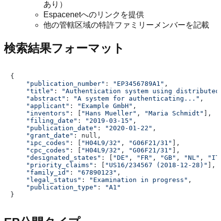
あり）
Espacenetへのリンクを提供
他の管轄区域の特許ファミリーメンバーを記載
検索結果フォーマット
{

"publication_number"
: 
"EP3456789A1"
,

"title"
: 
"Authentication system using distributed
"abstract"
: 
"A system for authenticating..."
,

"applicant"
: 
"Example GmbH"
,

"inventors"
: [
"Hans Mueller"
, 
"Maria Schmidt"
],

"filing_date"
: 
"2019-03-15"
,

"publication_date"
: 
"2020-01-22"
,

"grant_date"
: null,

"ipc_codes"
: [
"H04L9/32"
, 
"G06F21/31"
],

"cpc_codes"
: [
"H04L9/32"
, 
"G06F21/31"
],

"designated_states"
: [
"DE"
, 
"FR"
, 
"GB"
, 
"NL"
, 
"IT
"priority_claims"
: [
"US16/234567 (2018-12-28)"
],

"family_id"
: 
"67890123"
,

"legal_status"
: 
"Examination in progress"
,

"publication_type"
: 
"A1"