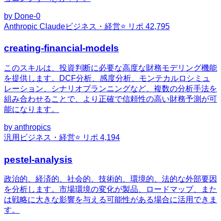
by
Done-0
Anthropic Claude
ビジネス・経営
⭐ リポ
42,795
creating-financial-models
このスキルは、投資判断に必要な高度な財務モデリング機能
を提供します。DCF分析、感度分析、モンテカルロシミュ
レーション、シナリオプランニングなど、複数の分析手法を
組み合わせることで、より正確で信頼性の高い財務予測が可
能になります。
by
anthropics
汎用
ビジネス・経営
⭐ リポ
4,194
pestel-analysis
政治的、経済的、社会的、技術的、環境的、法的な外部要因
を分析します。市場環境の変化が製品、ロードマップ、また
は戦略に大きな影響を与える可能性がある場合に活用できま
す。