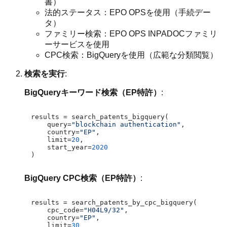
書）
法的ステータス：EPO OPSを使用（手続デー
タ）
ファミリー検索：EPO OPS INPADOCファミリ
ーサービスを使用
CPC検索：BigQueryを使用（広範な分類閲覧）
検索を実行
:
BigQueryキーワード検索（EP特許）
:
results = search_patents_bigquery(

    query=
"blockchain authentication"
,

    country=
"EP"
,

    limit=
20
,

    start_year=
2020
BigQuery CPC検索（EP特許）
:
results = search_patents_by_cpc_bigquery(

    cpc_code=
"H04L9/32"
,

    country=
"EP"
,

    limit=
30