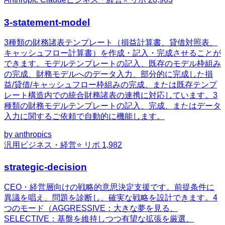
3-statement-model
3種類の財務諸表テンプレート（損益計算書、貸借対照表、
キャッシュフロー計算書）を作成・記入・完成させることが
できます。モデルテンプレートの記入、既存のモデル枠組み
の完成、財務モデルへのデータ入力、部分的に完成した損
益/貸借/キャッシュフロー枠組みの完成、または既存テンプ
レート構造内での統合財務諸表の連携に対応しています。3
種類の財務モデルテンプレートの記入、完成、またはデータ
入力に関するご依頼で自動的に機能します。
by
anthropics
汎用
ビジネス・経営
⭐ リポ
1,982
strategic-decision
CEO・経営層向けの戦略的意思決定支援です。前提条件に
異議を唱え、問題を診断し、確実な戦略を設計できます。4
つのモード（AGGRESSIVE：大きな夢を見る、
SELECTIVE：基盤を維持しつつ有望な拡張を厳選、