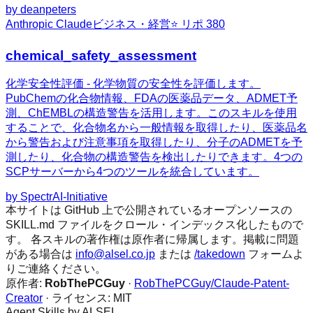
by
deanpeters
Anthropic Claude
ビジネス・経営
⭐ リポ
380
chemical_safety_assessment
化学安全性評価 - 化学物質の安全性を評価します。
PubChemの化合物情報、FDAの医薬品データ、ADMET予
測、ChEMBLの構造警告を活用します。このスキルを使用
することで、化合物名から一般情報を取得したり、医薬品名
から警告および注意事項を取得したり、分子のADMETを予
測したり、化合物の構造警告を検出したりできます。4つの
SCPサーバーから4つのツールを統合しています。
by
SpectrAI-Initiative
本サイトは GitHub 上で公開されているオープンソースの
SKILL.md ファイルをクロール・インデックス化したもので
す。 各スキルの著作権は原作者に帰属します。掲載に問題
がある場合は
info@alsel.co.jp
または
/takedown
フォームよ
りご連絡ください。
原作者:
RobThePCGuy
·
RobThePCGuy/Claude-Patent-
Creator
· ライセンス:
MIT
Agent Skills by ALSEL