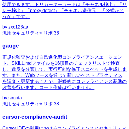
使用できます。トリガーキーワードは「チャネル検出」「リ
レー検出」「proxy detect」「チャネル送信元」「公式かど
うか」です。
by
zxc123aa
汎用
セキュリティ
⭐ リポ
36
gauge
正規化監査および自己進化型コンプライアンスエージェン
ト。SKILL.mdファイルを16項目のチェックリストで検査
し、違反を分類して、実行可能な修正スニペットを生成しま
す。また、Webソースを通じて新しいベストプラクティス
を調査・更新することで、継続的にコンプライアンス基準の
改善を行います。コード作成は行いません。
by
simota
汎用
セキュリティ
⭐ リポ
38
cursor-compliance-audit
Cursor IDEの利用におけるコンプライアンスとセキュリティ