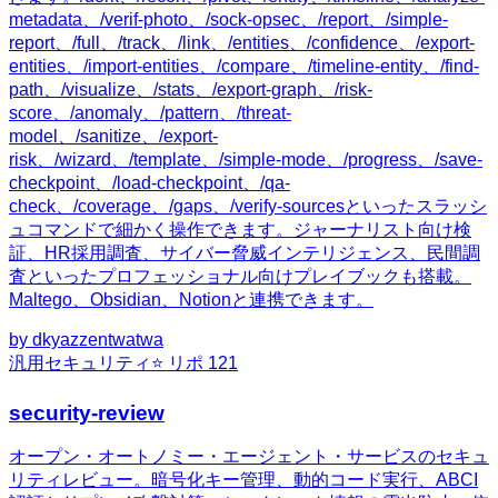
metadata、/verif-photo、/sock-opsec、/report、/simple-
report、/full、/track、/link、/entities、/confidence、/export-
entities、/import-entities、/compare、/timeline-entity、/find-
path、/visualize、/stats、/export-graph、/risk-
score、/anomaly、/pattern、/threat-
model、/sanitize、/export-
risk、/wizard、/template、/simple-mode、/progress、/save-
checkpoint、/load-checkpoint、/qa-
check、/coverage、/gaps、/verify-sourcesといったスラッシ
ュコマンドで細かく操作できます。ジャーナリスト向け検
証、HR採用調査、サイバー脅威インテリジェンス、民間調
査といったプロフェッショナル向けプレイブックも搭載。
Maltego、Obsidian、Notionと連携できます。
by
dkyazzentwatwa
汎用
セキュリティ
⭐ リポ
121
security-review
オープン・オートノミー・エージェント・サービスのセキュ
リティレビュー。暗号化キー管理、動的コード実行、ABCI