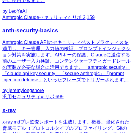
合に使用できます。
by
LeoYeAI
Anthropic Claude
セキュリティ
⭐ リポ
2,159
anth-security-basics
Anthropic Claude APIのセキュリティベストプラクティスを
適用し、キー管理、入力値の検証、プロンプトインジェクシ
ョン対策を実施します。APIキーの保護、Claudeに送信する
前のユーザー入力検証、コンテンツセーフティガードレール
の実装が必要な場合に活用できます。「anthropic security」
「claude api key security」「secure anthropic」「prompt
injection defense」といったフレーズでトリガーされます。
by
jeremylongshore
汎用
セキュリティ
⭐ リポ
699
x-ray
x-ray.mdプレ監査レポートを生成します。概要、強化された
脅威モデル（プロトコルタイプのプロファイリング、Gitの