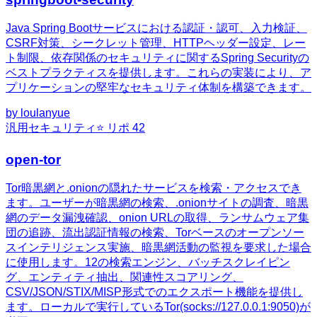
Java Spring Bootサービスにおける認証・認可、入力検証、
CSRF対策、シークレット管理、HTTPヘッダー設定、レー
ト制限、依存関係のセキュリティに関するSpring Securityの
ベストプラクティスを提供します。これらの実装により、ア
プリケーションの堅牢なセキュリティ体制を構築できます。
by
loulanyue
汎用
セキュリティ
⭐ リポ
42
open-tor
Tor暗黒網と.onionの隠れたサービスを検索・アクセスでき
ます。ユーザーが暗黒網の検索、.onionサイトの調査、暗黒
網のデータ漏洩確認、onion URLの取得、ランサムウェア集
団の追跡、流出認証情報の検索、Torベースのオープンソー
スインテリジェンス実施、暗黒網活動の監視を要求した場合
に使用します。12の検索エンジン、バッチスクレイピン
グ、エンティティ抽出、関連性スコアリング、
CSV/JSON/STIX/MISP形式でのエクスポート機能を提供し
ます。ローカルで実行しているTor(socks://127.0.0.1:9050)が