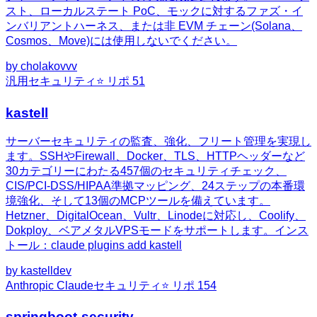
スト、ローカルステート PoC、モックに対するファズ・イ
ンバリアントハーネス、または非 EVM チェーン(Solana、
Cosmos、Move)には使用しないでください。
by
cholakovvv
汎用
セキュリティ
⭐ リポ
51
kastell
サーバーセキュリティの監査、強化、フリート管理を実現し
ます。SSHやFirewall、Docker、TLS、HTTPヘッダーなど
30カテゴリーにわたる457個のセキュリティチェック、
CIS/PCI-DSS/HIPAA準拠マッピング、24ステップの本番環
境強化、そして13個のMCPツールを備えています。
Hetzner、DigitalOcean、Vultr、Linodeに対応し、Coolify、
Dokploy、ベアメタルVPSモードをサポートします。インス
トール：claude plugins add kastell
by
kastelldev
Anthropic Claude
セキュリティ
⭐ リポ
154
springboot-security