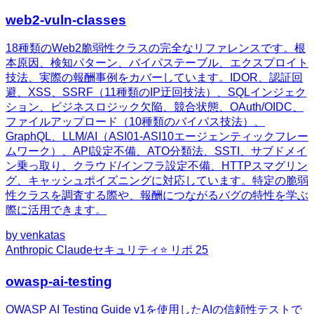
web2-vuln-classes
18種類のWeb2脆弱性クラスの完全なリファレンスです。根
本原因、検知パターン、バイパステーブル、エクスプロイト
技法、実際の報酬事例をカバーしています。IDOR、認証回
避、XSS、SSRF（11種類のIP迂回技法）、SQLインジェク
ション、ビジネスロジック欠陥、競合状態、OAuth/OIDC、
ファイルアップロード（10種類のバイパス技法）、
GraphQL、LLM/AI（ASI01-ASI10エージェンティックフレー
ムワーク）、API設定不備、ATO分類法、SSTI、サブドメイ
ン乗っ取り、クラウド/インフラ設定不備、HTTPスマグリン
グ、キャッシュポイズニングに対応しています。特定の脆弱
性クラスを調査する際や、報酬につながるバグの特性を学ぶ
際に活用できます。
by
venkatas
Anthropic Claude
セキュリティ
⭐ リポ
25
owasp-ai-testing
OWASP AI Testing Guide v1を使用したAIの信頼性テストで