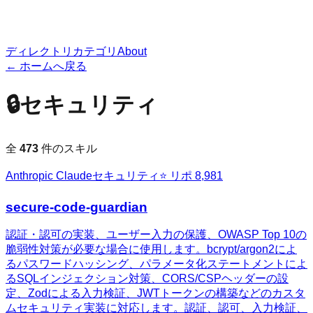
ディレクトリ
カテゴリ
About
← ホームへ戻る
🔒
セキュリティ
全
473
件のスキル
Anthropic Claude
セキュリティ
⭐ リポ
8,981
secure-code-guardian
認証・認可の実装、ユーザー入力の保護、OWASP Top 10の
脆弱性対策が必要な場合に使用します。bcrypt/argon2によ
るパスワードハッシング、パラメータ化ステートメントによ
るSQLインジェクション対策、CORS/CSPヘッダーの設
定、Zodによる入力検証、JWTトークンの構築などのカスタ
ムセキュリティ実装に対応します。認証、認可、入力検証、