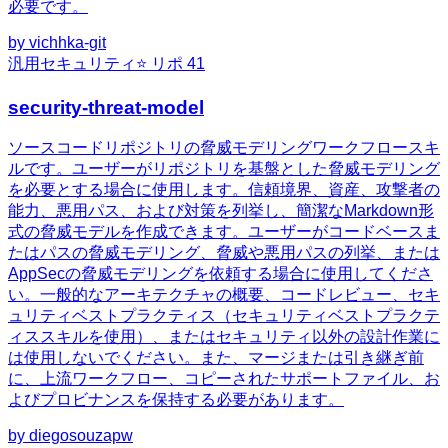
必要です。
by
vichhka-git
汎用
セキュリティ
⭐ リポ
41
security-threat-model
ソースコードリポジトリの脅威モデリングワークフロースキ
ルです。ユーザーがリポジトリを基盤とした脅威モデリング
を必要とする場合に使用します。信頼境界、資産、攻撃者の
能力、悪用パス、および対策を列挙し、簡潔なMarkdown形
式の脅威モデルを作成できます。ユーザーがコードベースま
たはパスの脅威モデリング、脅威や悪用パスの列挙、または
AppSecの脅威モデリングを依頼する場合に使用してくださ
い。一般的なアーキテクチャの概要、コードレビュー、セキ
ュリティベストプラクティス（セキュリティベストプラクテ
ィススキルを使用）、またはセキュリティ以外の設計作業に
は使用しないでください。また、マージまたは引き継ぎ前
に、上流ワークフロー、コピーされたサポートファイル、お
よびプロビナンスを保持する必要があります。
by
diegosouzapw