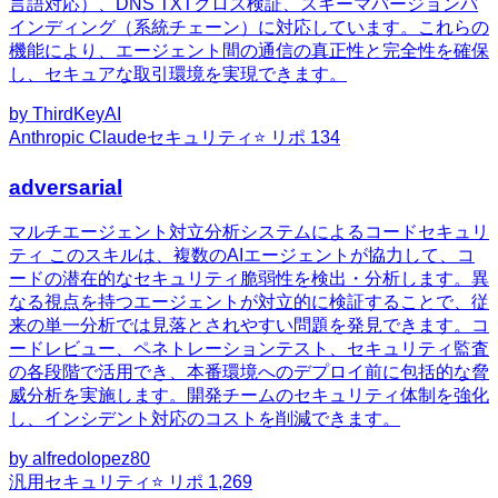
言語対応）、DNS TXTクロス検証、スキーマバージョンバ
インディング（系統チェーン）に対応しています。これらの
機能により、エージェント間の通信の真正性と完全性を確保
し、セキュアな取引環境を実現できます。
by
ThirdKeyAI
Anthropic Claude
セキュリティ
⭐ リポ
134
adversarial
マルチエージェント対立分析システムによるコードセキュリ
ティ このスキルは、複数のAIエージェントが協力して、コ
ードの潜在的なセキュリティ脆弱性を検出・分析します。異
なる視点を持つエージェントが対立的に検証することで、従
来の単一分析では見落とされやすい問題を発見できます。コ
ードレビュー、ペネトレーションテスト、セキュリティ監査
の各段階で活用でき、本番環境へのデプロイ前に包括的な脅
威分析を実施します。開発チームのセキュリティ体制を強化
し、インシデント対応のコストを削減できます。
by
alfredolopez80
汎用
セキュリティ
⭐ リポ
1,269