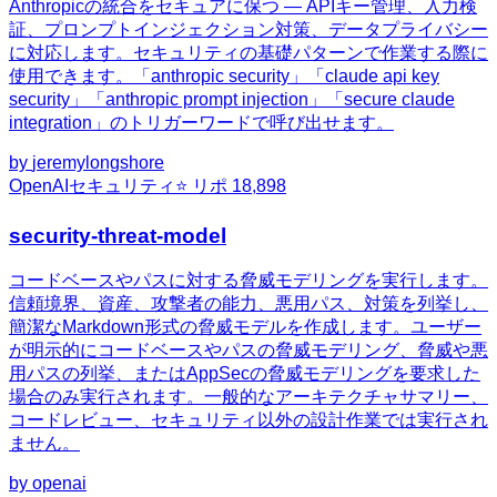
Anthropicの統合をセキュアに保つ — APIキー管理、入力検
証、プロンプトインジェクション対策、データプライバシー
に対応します。セキュリティの基礎パターンで作業する際に
使用できます。「anthropic security」「claude api key
security」「anthropic prompt injection」「secure claude
integration」のトリガーワードで呼び出せます。
by
jeremylongshore
OpenAI
セキュリティ
⭐ リポ
18,898
security-threat-model
コードベースやパスに対する脅威モデリングを実行します。
信頼境界、資産、攻撃者の能力、悪用パス、対策を列挙し、
簡潔なMarkdown形式の脅威モデルを作成します。ユーザー
が明示的にコードベースやパスの脅威モデリング、脅威や悪
用パスの列挙、またはAppSecの脅威モデリングを要求した
場合のみ実行されます。一般的なアーキテクチャサマリー、
コードレビュー、セキュリティ以外の設計作業では実行され
ません。
by
openai