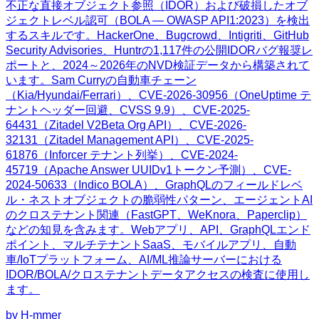
不正な直接オブジェクト参照（IDOR）および破損したオブ
ジェクトレベル認可（BOLA — OWASP API1:2023）を検出
するスキルです。HackerOne、Bugcrowd、Intigriti、GitHub
Security Advisories、Huntrの1,117件の公開IDORバグ報奨レ
ポートと、2024～2026年のNVD検証データから構築されて
います。Sam Curryの自動車チェーン
（Kia/Hyundai/Ferrari）、CVE-2026-30956（OneUptime テ
ナントヘッダー回避、CVSS 9.9）、CVE-2025-
64431（Zitadel V2Beta Org API）、CVE-2026-
32131（Zitadel Management API）、CVE-2025-
61876（Inforcer テナント列挙）、CVE-2024-
45719（Apache Answer UUIDv1トークン予測）、CVE-
2024-50633（Indico BOLA）、GraphQLのフィールドレベ
ル・ネストオブジェクトの脆弱性パターン、エージェントAI
のクロステナント関連（FastGPT、WeKnora、Paperclip）
などの知見を含みます。Webアプリ、API、GraphQLエンド
ポイント、マルチテナントSaaS、モバイルアプリ、自動
車/IoTプラットフォーム、AI/ML推論サーバーにおける
IDOR/BOLA/クロステナントデータアクセスの検査に使用し
ます。
by
H-mmer