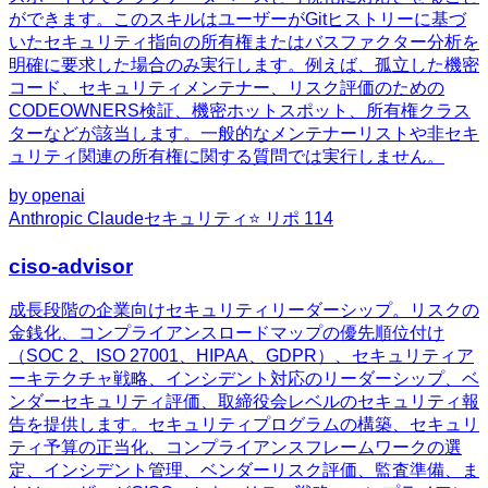
ができます。このスキルはユーザーがGitヒストリーに基づ
いたセキュリティ指向の所有権またはバスファクター分析を
明確に要求した場合のみ実行します。例えば、孤立した機密
コード、セキュリティメンテナー、リスク評価のための
CODEOWNERS検証、機密ホットスポット、所有権クラス
ターなどが該当します。一般的なメンテナーリストや非セキ
ュリティ関連の所有権に関する質問では実行しません。
by
openai
Anthropic Claude
セキュリティ
⭐ リポ
114
ciso-advisor
成長段階の企業向けセキュリティリーダーシップ。リスクの
金銭化、コンプライアンスロードマップの優先順位付け
（SOC 2、ISO 27001、HIPAA、GDPR）、セキュリティア
ーキテクチャ戦略、インシデント対応のリーダーシップ、ベ
ンダーセキュリティ評価、取締役会レベルのセキュリティ報
告を提供します。セキュリティプログラムの構築、セキュリ
ティ予算の正当化、コンプライアンスフレームワークの選
定、インシデント管理、ベンダーリスク評価、監査準備、ま