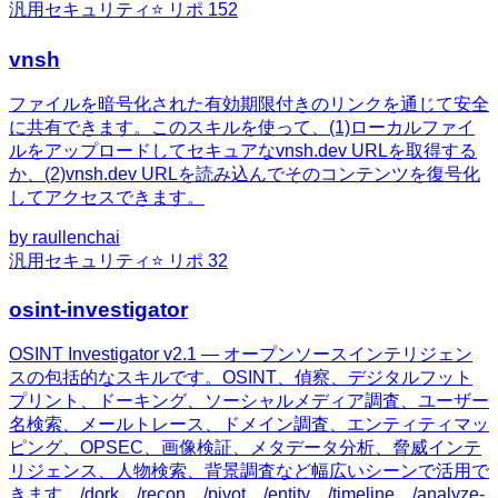
汎用
セキュリティ
⭐ リポ
152
vnsh
ファイルを暗号化された有効期限付きのリンクを通じて安全
に共有できます。このスキルを使って、(1)ローカルファイ
ルをアップロードしてセキュアなvnsh.dev URLを取得する
か、(2)vnsh.dev URLを読み込んでそのコンテンツを復号化
してアクセスできます。
by
raullenchai
汎用
セキュリティ
⭐ リポ
32
osint-investigator
OSINT Investigator v2.1 — オープンソースインテリジェン
スの包括的なスキルです。OSINT、偵察、デジタルフット
プリント、ドーキング、ソーシャルメディア調査、ユーザー
名検索、メールトレース、ドメイン調査、エンティティマッ
ピング、OPSEC、画像検証、メタデータ分析、脅威インテ
リジェンス、人物検索、背景調査など幅広いシーンで活用で
きます。/dork、/recon、/pivot、/entity、/timeline、/analyze-