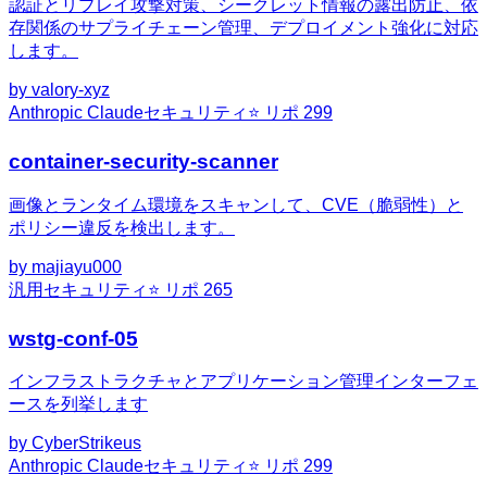
認証とリプレイ攻撃対策、シークレット情報の露出防止、依
存関係のサプライチェーン管理、デプロイメント強化に対応
します。
by
valory-xyz
Anthropic Claude
セキュリティ
⭐ リポ
299
container-security-scanner
画像とランタイム環境をスキャンして、CVE（脆弱性）と
ポリシー違反を検出します。
by
majiayu000
汎用
セキュリティ
⭐ リポ
265
wstg-conf-05
インフラストラクチャとアプリケーション管理インターフェ
ースを列挙します
by
CyberStrikeus
Anthropic Claude
セキュリティ
⭐ リポ
299