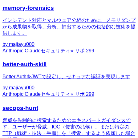
memory-forensics
インシデント対応とマルウェア分析のために、メモリダンプ
から成果物を取得、分析、抽出するための包括的な技術を提
供します。
by
majiayu000
Anthropic Claude
セキュリティ
⭐ リポ
299
better-auth-skill
Better AuthをJWTで設定し、セキュアな認証を実現します
by
majiayu000
Anthropic Claude
セキュリティ
⭐ リポ
299
secops-hunt
脅威を先制的に捜索するためのエキスパートガイダンスで
す。ユーザーが脅威、IOC（侵害の兆候）、または特定の
TTP（戦術・技法・手順）を「捜索」するよう依頼した場合