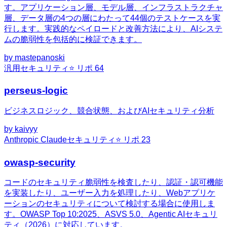
す。アプリケーション層、モデル層、インフラストラクチャ
層、データ層の4つの層にわたって44個のテストケースを実
行します。実践的なペイロードと改善方法により、AIシステ
ムの脆弱性を包括的に検証できます。
by
mastepanoski
汎用
セキュリティ
⭐ リポ
64
perseus-logic
ビジネスロジック、競合状態、およびAIセキュリティ分析
by
kaivyy
Anthropic Claude
セキュリティ
⭐ リポ
23
owasp-security
コードのセキュリティ脆弱性を検査したり、認証・認可機能
を実装したり、ユーザー入力を処理したり、Webアプリケ
ーションのセキュリティについて検討する場合に使用しま
す。OWASP Top 10:2025、ASVS 5.0、Agentic AIセキュリ
ティ（2026）に対応しています。