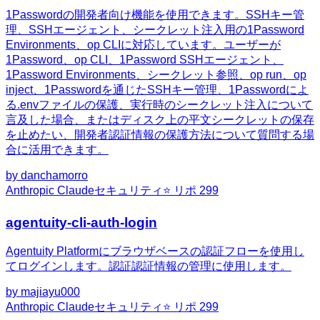
1Passwordの開発者向け機能を使用できます。SSHキー管
理、SSHエージェント、シークレット注入用の1Password
Environments、op CLIに対応しています。ユーザーが
1Password、op CLI、1Password SSHエージェント、
1Password Environments、シークレット参照、op run、op
inject、1Passwordを通じたSSHキー管理、1Passwordによ
る.envファイルの保護、実行時のシークレット注入について
言及した場合、またはディスク上の平文シークレットの保存
を止めたい、開発者認証情報の保護方法について質問する場
合に活用できます。
by
danchamorro
Anthropic Claude
セキュリティ
⭐ リポ
299
agentuity-cli-auth-login
Agentuity Platformにブラウザベースの認証フローを使用し
てログインします。認証認証情報の管理に使用します。
by
majiayu000
Anthropic Claude
セキュリティ
⭐ リポ
299