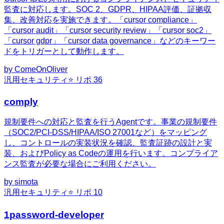
監査に対応します。SOC 2、GDPR、HIPAA評価、証拠収
集、改善対応を実施できます。「cursor compliance」
「cursor audit」「cursor security review」「cursor soc2」
「cursor gdpr」「cursor data governance」などのキーワー
ドをトリガーとして動作します。
by
ComeOnOliver
汎用
セキュリティ
⭐ リポ
36
comply
規制要件への対応と監査を行うAgentです。事業の規制要件
（SOC2/PCI-DSS/HIPAA/ISO 27001など）をマッピング
し、コントロールの実装状況を確認、監査証跡の設計と実
装、およびPolicy as Codeの運用を行います。コンプライア
ンス監査が必要な場合にご利用ください。
by
simota
汎用
セキュリティ
⭐ リポ
10
1password-developer