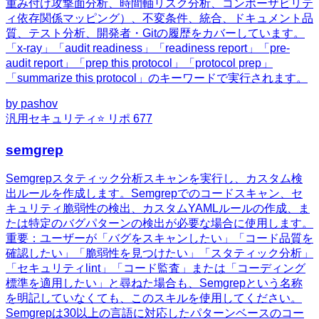
重み付け攻撃面分析、時間軸リスク分析、コンポーザビリテ
ィ依存関係マッピング）、不変条件、統合、ドキュメント品
質、テスト分析、開発者・Gitの履歴をカバーしています。
「x-ray」「audit readiness」「readiness report」「pre-
audit report」「prep this protocol」「protocol prep」
「summarize this protocol」のキーワードで実行されます。
by
pashov
汎用
セキュリティ
⭐ リポ
677
semgrep
Semgrepスタティック分析スキャンを実行し、カスタム検
出ルールを作成します。Semgrepでのコードスキャン、セ
キュリティ脆弱性の検出、カスタムYAMLルールの作成、ま
たは特定のバグパターンの検出が必要な場合に使用します。
重要：ユーザーが「バグをスキャンしたい」「コード品質を
確認したい」「脆弱性を見つけたい」「スタティック分析」
「セキュリティlint」「コード監査」または「コーディング
標準を適用したい」と尋ねた場合も、Semgrepという名称
を明記していなくても、このスキルを使用してください。
Semgrepは30以上の言語に対応したパターンベースのコー