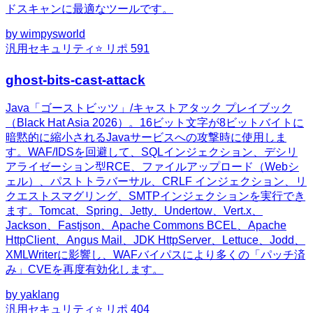
ドスキャンに最適なツールです。
by
wimpysworld
汎用
セキュリティ
⭐ リポ
591
ghost-bits-cast-attack
Java「ゴーストビッツ」/キャストアタック プレイブック
（Black Hat Asia 2026）。16ビット文字が8ビットバイトに
暗黙的に縮小されるJavaサービスへの攻撃時に使用しま
す。WAF/IDSを回避して、SQLインジェクション、デシリ
アライゼーション型RCE、ファイルアップロード（Webシ
ェル）、パストトラバーサル、CRLF インジェクション、リ
クエストスマグリング、SMTPインジェクションを実行でき
ます。Tomcat、Spring、Jetty、Undertow、Vert.x、
Jackson、Fastjson、Apache Commons BCEL、Apache
HttpClient、Angus Mail、JDK HttpServer、Lettuce、Jodd、
XMLWriterに影響し、WAFバイパスにより多くの「パッチ済
み」CVEを再度有効化します。
by
yaklang
汎用
セキュリティ
⭐ リポ
404