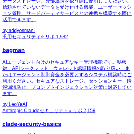
データストレージ、外部連携を扱う際に使用してください。
信頼されていないデータを受け付ける機能、ユーザーセッシ
ョン管理、サードパーティサービスとの連携を構築する際に
活用できます。
by
addyosmani
汎用
セキュリティ
⭐ リポ
1,982
bagman
AIエージェント向けのセキュアなキー管理機能です。秘密
鍵、APIシークレット、ウォレット認証情報の取り扱い、ま
たはエージェント制御資金を必要とするシステム構築時にご
利用ください。セキュアなストレージ、セッションキー、情
報漏洩防止、プロンプトインジェクション対策に対応してい
ます。
by
LeoYeAI
Anthropic Claude
セキュリティ
⭐ リポ
2,159
clade-security-basics