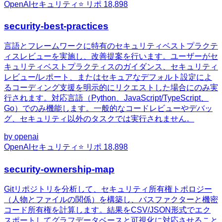
OpenAI
セキュリティ
⭐ リポ
18,898
security-best-practices
言語とフレームワークに特有のセキュリティベストプラクテ
ィスレビューを実施し、改善提案を行います。ユーザーがセ
キュリティベストプラクティスのガイダンス、セキュリティ
レビュー/レポート、またはセキュアなデフォルト設定によ
るコーディング支援を明示的にリクエストした場合にのみ実
行されます。対応言語（Python、JavaScript/TypeScript、
Go）でのみ機能します。一般的なコードレビューやデバッ
グ、セキュリティ以外のタスクでは実行されません。
by
openai
OpenAI
セキュリティ
⭐ リポ
18,898
security-ownership-map
Gitリポジトリを分析して、セキュリティ所有権トポロジー
（人物とファイルの関係）を構築し、バスファクターと機密
コード所有権を計算します。結果をCSV/JSON形式でエク
スポートしてグラフデータベースと可視化に対応させること