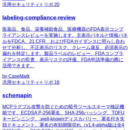
汎用
セキュリティ
⭐ リポ
20
labeling-compliance-review
医薬品、食品、栄養補助食品、医療機器のFDA表示コンプ
ライアンスレビューを実施します。主表示パネルと情報パネ
ルをFDCA、21 CFR、およびFDAガイダンスに照らし合わ
せて分析し、不正表示のリスク、クレーム違反、必須表示の
漏れを特定します。製品ラベルのレビュー、FDAコンプラ
イアンスの監査、表示リスクの評価、FDA申請準備の際に
活用できます。
by
CaseMark
汎用
セキュリティ
⭐ リポ
16
schemapin
MCPラグプル攻撃を防ぐための暗号ツールスキーマ検証機
能です。ECDSA P-256署名、SHA-256ハッシング、TOFU
キーピンニング、.well-knownディスカバリー、署名付き失
効ドキュメント、署名の有効期限切れ（v1.4-alpha版は全4