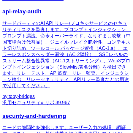
api-relay-audit
サードパーティのAI API リレー/プロキシサービスのセキュ
リティリスクを監査します。プロンプトインジェクション、
プロンプト漏洩、命令オーバーライド、なりすまし攻撃（中
国市場向け代替品）、ジェイルブレイク脆弱性、コンテキス
ト切り詰め、ツールコール パッケージ置換（AC-1.a）、エ
ラーレスポンスヘッダー漏洩（AC-2隣接）、SSEレベルの
ストリーム整合性異常（AC-1ストリーミング）、Web3プロ
ンプトインジェクション（SlowMist署名分離）を検出でき
ます。リレーテスト、API監査、リレー監査、インジェクシ
ョン検出、リレーセキュリティ、APIリレー監査などの用途
で活用してください。
by
toby-bridges
汎用
セキュリティ
⭐ リポ
39,967
security-and-hardening
コードの脆弱性を強化します。ユーザー入力の処理、認証、