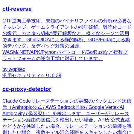
ctf-reverse
CTF逆向工学技術。未知のバイナリファイルの分析が必要な
チャレンジ、ゲームクライアントの検証破解、難読化コード
の復元、カスタムVMの実行解釈など、様々なシーンで活用
できます。Ghidra/IDAによる静的解析、GDB/Fridaによる動
的デバッグ、反デバッグ対策の回避、
WASM/.NET/APK/Pythonバイトコード/Go/Rustなど複数プ
ラットフォームの逆向工学に対応しています。
by
wgpsec
汎用
セキュリティ
⭐ リポ
38
cc-proxy-detector
Claude Codeリレーステーションの実際のバックエンド送信
元（Anthropic公式 / AWS Bedrock Kiro / Google Vertex AI
Antigravity / 偽装疑い）を検出します。ユーザーがリレース
テーション経由の送信元を検出したい場合、APIが公式直結
かどうかを検証したい場合、リレーステーションの偽装を識
別したい場合、複数モデル混合経路をスキャンしたい場合に