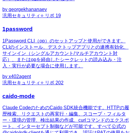
by
georgekhananaev
汎用
セキュリティ
⭐ リポ
19
1password
1Password CLI（op）のセットアップと使用ができます。
CLIのインストール、デスクトップアプリとの連携有効化、
サインイン（シングルアカウント/マルチアカウント対
応）、またはopを経由したシークレットの読み込み・注
入・実行が必要な場合に使用します。
by
x402agent
汎用
セキュリティ
⭐ リポ
202
caido-mode
Claude CodeのためのCaido SDK統合機能です。HTTPの履
歴検索、リクエストの再実行・編集、スコープ・フィルタ
ー・環境の管理、検出結果の作成、curlコマンドのエクスポ
ート、インターセプト制御などが可能です。すべて公式の
@caido/sdk-clientを通じて利用でき、認証はPATの使用をお