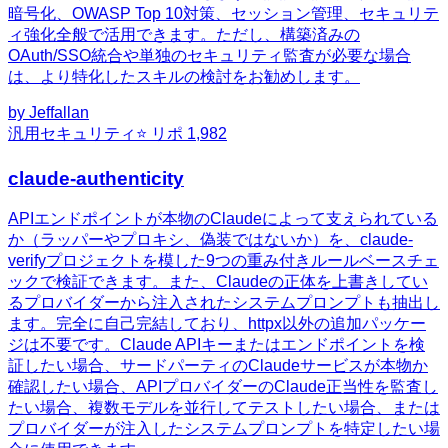
暗号化、OWASP Top 10対策、セッション管理、セキュリテ
ィ強化全般で活用できます。ただし、構築済みの
OAuth/SSO統合や単独のセキュリティ監査が必要な場合
は、より特化したスキルの検討をお勧めします。
by
Jeffallan
汎用
セキュリティ
⭐ リポ
1,982
claude-authenticity
APIエンドポイントが本物のClaudeによって支えられている
か（ラッパーやプロキシ、偽装ではないか）を、claude-
verifyプロジェクトを模した9つの重み付きルールベースチェ
ックで検証できます。また、Claudeの正体を上書きしてい
るプロバイダーから注入されたシステムプロンプトも抽出し
ます。完全に自己完結しており、httpx以外の追加パッケー
ジは不要です。Claude APIキーまたはエンドポイントを検
証したい場合、サードパーティのClaudeサービスが本物か
確認したい場合、APIプロバイダーのClaude正当性を監査し
たい場合、複数モデルを並行してテストしたい場合、または
プロバイダーが注入したシステムプロンプトを特定したい場