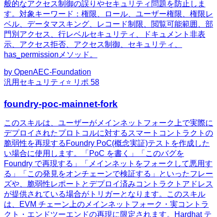
般的なアクセス制御の誤りやセキュリティ問題を防止しま
す。対象キーワード：権限、ロール、ユーザー権限、権限レ
ベル、データマスキング、レコード制限、閲覧可能範囲、部
門別アクセス、行レベルセキュリティ、ドキュメント非表
示、アクセス拒否、アクセス制御、セキュリティ、
has_permissionメソッド。
by
OpenAEC-Foundation
汎用
セキュリティ
⭐ リポ
58
foundry-poc-mainnet-fork
このスキルは、ユーザーがメインネットフォーク上で実際に
デプロイされたプロトコルに対するスマートコントラクトの
脆弱性を再現するFoundry PoC(概念実証)テストを作成した
い場合に使用します。「PoC を書く」「このバグを
Foundry で再現する」「メインネットをフォークして悪用す
る」「この発見をオンチェーンで検証する」といったフレー
ズや、脆弱性レポートとデプロイ済みコントラクトアドレス
が提供されている場合がトリガーとなります。このスキル
は、EVM チェーン上のメインネットフォーク・実コントラ
クト・エンドツーエンドの再現に限定されます。Hardhat テ