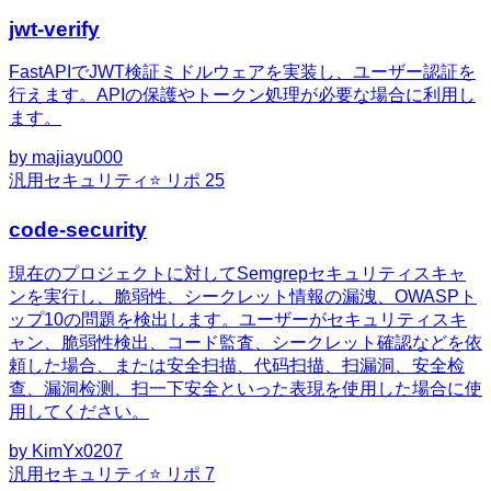
jwt-verify
FastAPIでJWT検証ミドルウェアを実装し、ユーザー認証を
行えます。APIの保護やトークン処理が必要な場合に利用し
ます。
by
majiayu000
汎用
セキュリティ
⭐ リポ
25
code-security
現在のプロジェクトに対してSemgrepセキュリティスキャ
ンを実行し、脆弱性、シークレット情報の漏洩、OWASPト
ップ10の問題を検出します。ユーザーがセキュリティスキ
ャン、脆弱性検出、コード監査、シークレット確認などを依
頼した場合、または安全扫描、代码扫描、扫漏洞、安全检
查、漏洞检测、扫一下安全といった表現を使用した場合に使
用してください。
by
KimYx0207
汎用
セキュリティ
⭐ リポ
7