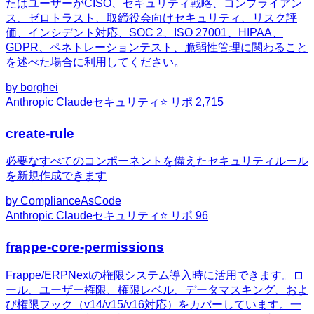
たはユーザーがCISO、セキュリティ戦略、コンプライアン
ス、ゼロトラスト、取締役会向けセキュリティ、リスク評
価、インシデント対応、SOC 2、ISO 27001、HIPAA、
GDPR、ペネトレーションテスト、脆弱性管理に関わること
を述べた場合に利用してください。
by
borghei
Anthropic Claude
セキュリティ
⭐ リポ
2,715
create-rule
必要なすべてのコンポーネントを備えたセキュリティルール
を新規作成できます
by
ComplianceAsCode
Anthropic Claude
セキュリティ
⭐ リポ
96
frappe-core-permissions
Frappe/ERPNextの権限システム導入時に活用できます。ロ
ール、ユーザー権限、権限レベル、データマスキング、およ
び権限フック（v14/v15/v16対応）をカバーしています。一