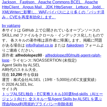
Jackson、Fastjson、Apache Commons BCEL、Apache
HttpClient、Angus Mail、JDK HttpServer、Lettuce、Jodd、
XMLWriterに影響し、WAFバイパスにより多くの「パッチ済
み」CVEを再度有効化します。
by
yaklang
本サイトは GitHub 上で公開されているオープンソースの
SKILL.md ファイルをクロール・インデックス化したもので
す。 各スキルの著作権は原作者に帰属します。掲載に問題
がある場合は
info@alsel.co.jp
または
/takedown
フォームよ
りご連絡ください。
原作者:
alfredolopez80
·
alfredolopez80/multi-agent-ralph-
loop
· ライセンス:
NOASSERTION (未指定)
Agent Skills by ALSEL
AI時代のスキル大全。
現在
10,290
件を収録
運営：株式会社ALSEL（19年・5,000社のEC支援実績）
© 2026 ALSEL Inc.
サイト内
トップ
ALSEL独自・EC実務スキル100選
find-skills（AIエー
ジェント向け）
全スキル一覧
Agent Skills by ALSEL を選ぶ
理由
About
利用規約
プライバシー
削除依頼