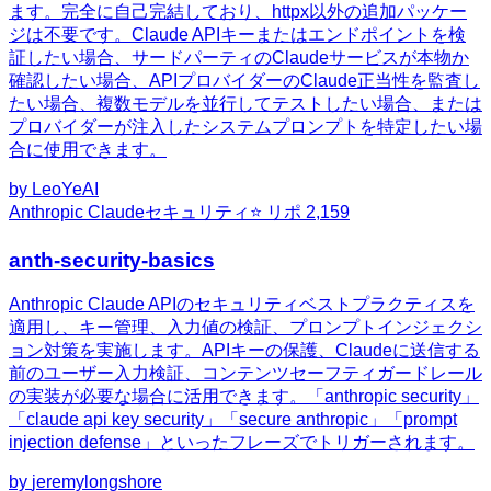
ます。完全に自己完結しており、httpx以外の追加パッケー
ジは不要です。Claude APIキーまたはエンドポイントを検
証したい場合、サードパーティのClaudeサービスが本物か
確認したい場合、APIプロバイダーのClaude正当性を監査し
たい場合、複数モデルを並行してテストしたい場合、または
プロバイダーが注入したシステムプロンプトを特定したい場
合に使用できます。
by
LeoYeAI
Anthropic Claude
セキュリティ
⭐ リポ
2,159
anth-security-basics
Anthropic Claude APIのセキュリティベストプラクティスを
適用し、キー管理、入力値の検証、プロンプトインジェクシ
ョン対策を実施します。APIキーの保護、Claudeに送信する
前のユーザー入力検証、コンテンツセーフティガードレール
の実装が必要な場合に活用できます。「anthropic security」
「claude api key security」「secure anthropic」「prompt
injection defense」といったフレーズでトリガーされます。
by
jeremylongshore