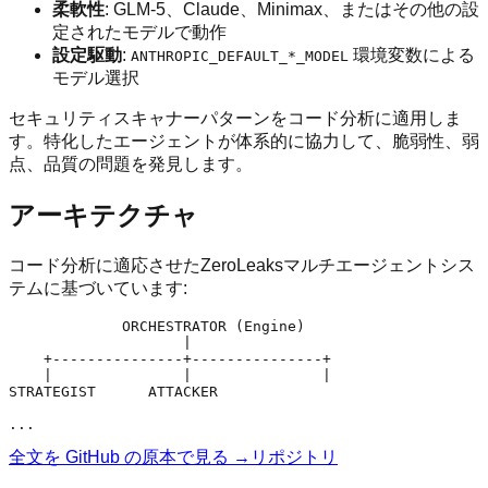
柔軟性
: GLM-5、Claude、Minimax、またはその他の設
定されたモデルで動作
設定駆動
:
環境変数による
ANTHROPIC_DEFAULT_*_MODEL
モデル選択
セキュリティスキャナーパターンをコード分析に適用しま
す。特化したエージェントが体系的に協力して、脆弱性、弱
点、品質の問題を発見します。
アーキテクチャ
コード分析に適応させたZeroLeaksマルチエージェントシス
テムに基づいています:
             ORCHESTRATOR (Engine)

                    |

    +---------------+---------------+

    |               |               |

STRATEGIST      ATTACKER 

全文を GitHub の原本で見る →
リポジトリ