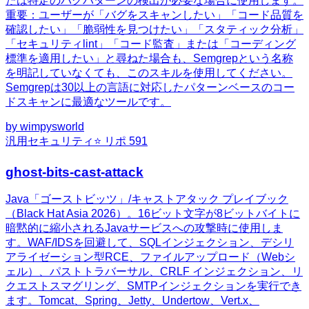
たは特定のバグパターンの検出が必要な場合に使用します。
重要：ユーザーが「バグをスキャンしたい」「コード品質を
確認したい」「脆弱性を見つけたい」「スタティック分析」
「セキュリティlint」「コード監査」または「コーディング
標準を適用したい」と尋ねた場合も、Semgrepという名称
を明記していなくても、このスキルを使用してください。
Semgrepは30以上の言語に対応したパターンベースのコー
ドスキャンに最適なツールです。
by
wimpysworld
汎用
セキュリティ
⭐ リポ
591
ghost-bits-cast-attack
Java「ゴーストビッツ」/キャストアタック プレイブック
（Black Hat Asia 2026）。16ビット文字が8ビットバイトに
暗黙的に縮小されるJavaサービスへの攻撃時に使用しま
す。WAF/IDSを回避して、SQLインジェクション、デシリ
アライゼーション型RCE、ファイルアップロード（Webシ
ェル）、パストトラバーサル、CRLF インジェクション、リ
クエストスマグリング、SMTPインジェクションを実行でき
ます。Tomcat、Spring、Jetty、Undertow、Vert.x、