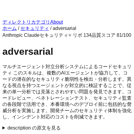
ディレクトリ
カテゴリ
About
ホーム
/
セキュリティ
/
adversarial
Anthropic Claude
セキュリティ
⭐ リポ
134
品質スコア
81
/100
adversarial
マルチエージェント対立分析システムによるコードセキュリ
ティ このスキルは、複数のAIエージェントが協力して、コ
ードの潜在的なセキュリティ脆弱性を検出・分析します。異
なる視点を持つエージェントが対立的に検証することで、従
来の単一分析では見落とされやすい問題を発見できます。コ
ードレビュー、ペネトレーションテスト、セキュリティ監査
の各段階で活用でき、本番環境へのデプロイ前に包括的な脅
威分析を実施します。開発チームのセキュリティ体制を強化
し、インシデント対応のコストを削減できます。
description の原文を見る