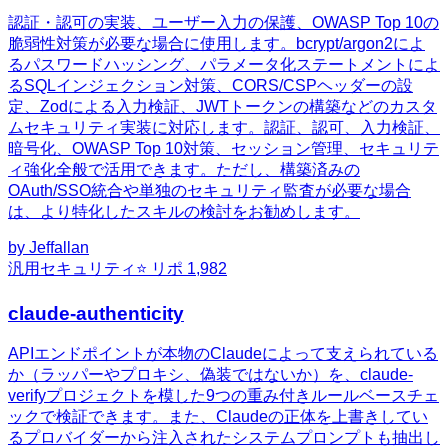
認証・認可の実装、ユーザー入力の保護、OWASP Top 10の
脆弱性対策が必要な場合に使用します。bcrypt/argon2によ
るパスワードハッシング、パラメータ化ステートメントによ
るSQLインジェクション対策、CORS/CSPヘッダーの設
定、Zodによる入力検証、JWTトークンの構築などのカスタ
ムセキュリティ実装に対応します。認証、認可、入力検証、
暗号化、OWASP Top 10対策、セッション管理、セキュリテ
ィ強化全般で活用できます。ただし、構築済みの
OAuth/SSO統合や単独のセキュリティ監査が必要な場合
は、より特化したスキルの検討をお勧めします。
by
Jeffallan
汎用
セキュリティ
⭐ リポ
1,982
claude-authenticity
APIエンドポイントが本物のClaudeによって支えられている
か（ラッパーやプロキシ、偽装ではないか）を、claude-
verifyプロジェクトを模した9つの重み付きルールベースチェ
ックで検証できます。また、Claudeの正体を上書きしてい
るプロバイダーから注入されたシステムプロンプトも抽出し