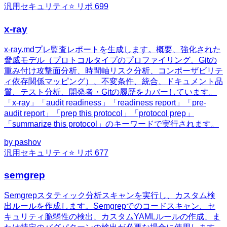
汎用
セキュリティ
⭐ リポ
699
x-ray
x-ray.mdプレ監査レポートを生成します。概要、強化された
脅威モデル（プロトコルタイプのプロファイリング、Gitの
重み付け攻撃面分析、時間軸リスク分析、コンポーザビリテ
ィ依存関係マッピング）、不変条件、統合、ドキュメント品
質、テスト分析、開発者・Gitの履歴をカバーしています。
「x-ray」「audit readiness」「readiness report」「pre-
audit report」「prep this protocol」「protocol prep」
「summarize this protocol」のキーワードで実行されます。
by
pashov
汎用
セキュリティ
⭐ リポ
677
semgrep
Semgrepスタティック分析スキャンを実行し、カスタム検
出ルールを作成します。Semgrepでのコードスキャン、セ
キュリティ脆弱性の検出、カスタムYAMLルールの作成、ま