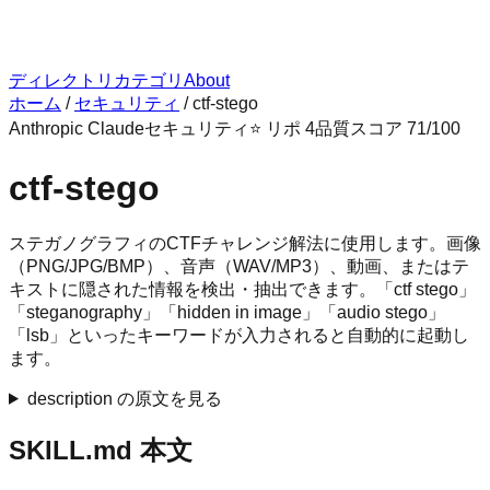
ディレクトリ
カテゴリ
About
ホーム
/
セキュリティ
/
ctf-stego
Anthropic Claude
セキュリティ
⭐ リポ
4
品質スコア
71
/100
ctf-stego
ステガノグラフィのCTFチャレンジ解法に使用します。画像
（PNG/JPG/BMP）、音声（WAV/MP3）、動画、またはテ
キストに隠された情報を検出・抽出できます。「ctf stego」
「steganography」「hidden in image」「audio stego」
「lsb」といったキーワードが入力されると自動的に起動し
ます。
description の原文を見る
SKILL.md 本文