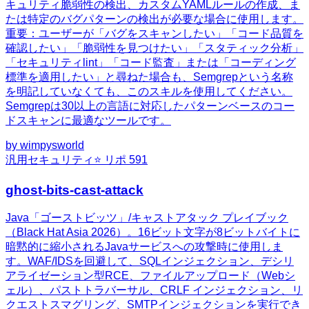
キュリティ脆弱性の検出、カスタムYAMLルールの作成、ま
たは特定のバグパターンの検出が必要な場合に使用します。
重要：ユーザーが「バグをスキャンしたい」「コード品質を
確認したい」「脆弱性を見つけたい」「スタティック分析」
「セキュリティlint」「コード監査」または「コーディング
標準を適用したい」と尋ねた場合も、Semgrepという名称
を明記していなくても、このスキルを使用してください。
Semgrepは30以上の言語に対応したパターンベースのコー
ドスキャンに最適なツールです。
by
wimpysworld
汎用
セキュリティ
⭐ リポ
591
ghost-bits-cast-attack
Java「ゴーストビッツ」/キャストアタック プレイブック
（Black Hat Asia 2026）。16ビット文字が8ビットバイトに
暗黙的に縮小されるJavaサービスへの攻撃時に使用しま
す。WAF/IDSを回避して、SQLインジェクション、デシリ
アライゼーション型RCE、ファイルアップロード（Webシ
ェル）、パストトラバーサル、CRLF インジェクション、リ
クエストスマグリング、SMTPインジェクションを実行でき