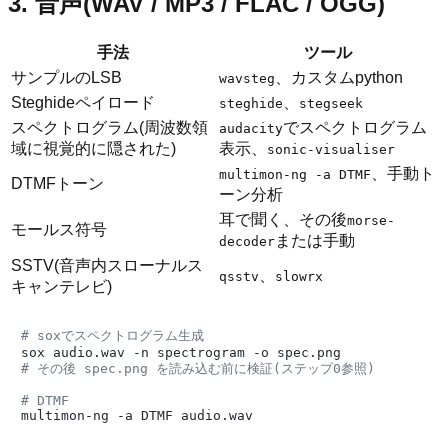
3. 音声(WAV / MP3 / FLAC / OGG)
手法
ツール
サンプルのLSB
、カスタムpython
wavsteg
Steghideペイロード
、
steghide
stegseek
スペクトログラム(周波数領
でスペクトログラム
audacity
域に視覚的に隠された)
表示、
sonic-visualiser
、手動ト
multimon-ng -a DTMF
DTMFトーン
ーン分析
耳で聞く、その後
morse-
モールス符号
または手動
decoder
SSTV(音声内スローナルス
、
qsstv
slowrx
キャンテレビ)
# soxでスペクトログラム生成
# その後 spec.png を読み込む前に検証(ステップ0参照)
# DTMF