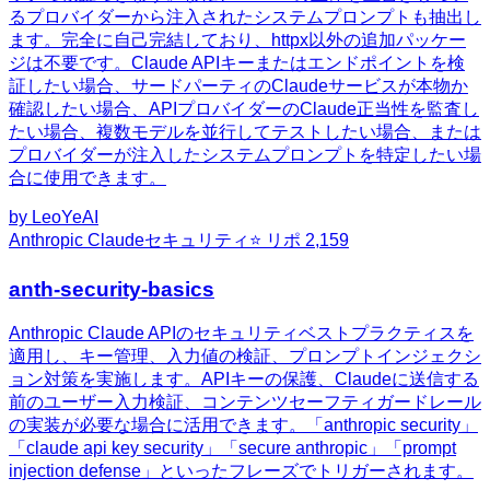
るプロバイダーから注入されたシステムプロンプトも抽出し
ます。完全に自己完結しており、httpx以外の追加パッケー
ジは不要です。Claude APIキーまたはエンドポイントを検
証したい場合、サードパーティのClaudeサービスが本物か
確認したい場合、APIプロバイダーのClaude正当性を監査し
たい場合、複数モデルを並行してテストしたい場合、または
プロバイダーが注入したシステムプロンプトを特定したい場
合に使用できます。
by
LeoYeAI
Anthropic Claude
セキュリティ
⭐ リポ
2,159
anth-security-basics
Anthropic Claude APIのセキュリティベストプラクティスを
適用し、キー管理、入力値の検証、プロンプトインジェクシ
ョン対策を実施します。APIキーの保護、Claudeに送信する
前のユーザー入力検証、コンテンツセーフティガードレール
の実装が必要な場合に活用できます。「anthropic security」
「claude api key security」「secure anthropic」「prompt
injection defense」といったフレーズでトリガーされます。