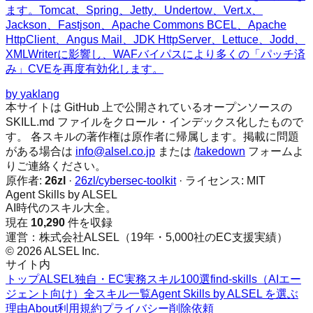
ます。Tomcat、Spring、Jetty、Undertow、Vert.x、
Jackson、Fastjson、Apache Commons BCEL、Apache
HttpClient、Angus Mail、JDK HttpServer、Lettuce、Jodd、
XMLWriterに影響し、WAFバイパスにより多くの「パッチ済
み」CVEを再度有効化します。
by
yaklang
本サイトは GitHub 上で公開されているオープンソースの
SKILL.md ファイルをクロール・インデックス化したもので
す。 各スキルの著作権は原作者に帰属します。掲載に問題
がある場合は
info@alsel.co.jp
または
/takedown
フォームよ
りご連絡ください。
原作者:
26zl
·
26zl/cybersec-toolkit
· ライセンス:
MIT
Agent Skills by ALSEL
AI時代のスキル大全。
現在
10,290
件を収録
運営：株式会社ALSEL（19年・5,000社のEC支援実績）
© 2026 ALSEL Inc.
サイト内
トップ
ALSEL独自・EC実務スキル100選
find-skills（AIエー
ジェント向け）
全スキル一覧
Agent Skills by ALSEL を選ぶ
理由
About
利用規約
プライバシー
削除依頼