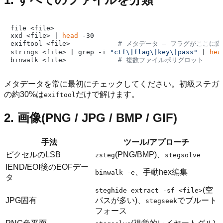
file <file>

xxd <file> | 
head
 -30

exiftool <file>            
# メタデータ — フラグがここに
strings <file> | grep -i 
"ctf\|flag\|key\|pass"
 | 
hea
binwalk <file>             
# 複数ファイルポリグロット
メタデータを常に最初にチェックしてください。初級ステガ
の約30%は
だけで解けます。
exiftool
2. 画像(PNG / JPG / BMP / GIF)
手法
ツール/アプローチ
ピクセルのLSB
(PNG/BMP)、
zsteg
stegsolve
IEND/EOI後のEOFデー
、手動hex編集
binwalk -e
タ
(空
steghide extract -sf <file>
JPG固有
パスが多い)、
でブルート
stegseek
フォース