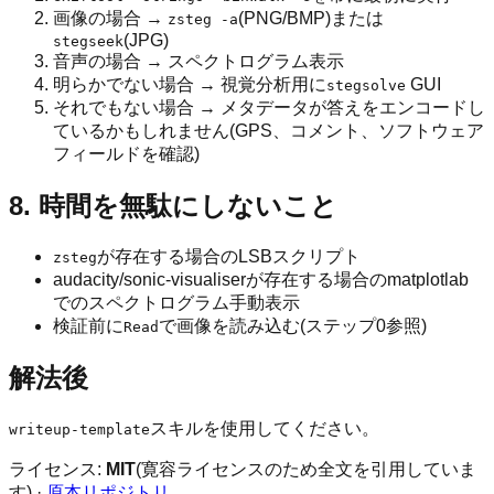
画像の場合 →
(PNG/BMP)または
zsteg -a
(JPG)
stegseek
音声の場合 → スペクトログラム表示
明らかでない場合 → 視覚分析用に
GUI
stegsolve
それでもない場合 → メタデータが答えをエンコードし
ているかもしれません(GPS、コメント、ソフトウェア
フィールドを確認)
8. 時間を無駄にしないこと
が存在する場合のLSBスクリプト
zsteg
audacity/sonic-visualiserが存在する場合のmatplotlab
でのスペクトログラム手動表示
検証前に
で画像を読み込む(ステップ0参照)
Read
解法後
スキルを使用してください。
writeup-template
ライセンス:
MIT
(寛容ライセンスのため全文を引用していま
す) ·
原本リポジトリ