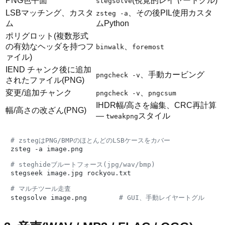
PNG色平面
(視覚的レイヤートグル)
stegsolve
LSBマッチング、カスタ
、その後PIL使用カスタ
zsteg -a
ム
ムPython
ポリグロット(複数形式
の有効なヘッダを持つフ
、
binwalk
foremost
ァイル)
IEND チャンク後に追加
、手動カービング
pngcheck -v
されたファイル(PNG)
変更/追加チャンク
、
pngcheck -v
pngcsum
IHDR幅/高さを編集、CRC再計算
幅/高さの改ざん(PNG)
—
スタイル
tweakpng
# zstegはPNG/BMPのほとんどのLSBケースをカバー
zsteg -a image.png

# steghideブルートフォース(jpg/wav/bmp)
stegseek image.jpg rockyou.txt

# マルチツール走査
stegsolve image.png        
# GUI、手動レイヤートグル