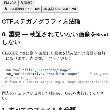
日本語訳
英語原文
📥 日本語訳版 SKILL.md
📥 英語原本 SKILL.md
CTFステガノグラフィ方法論
0. 重要 — 検証されていない画像を
Read
しない
CLAUDE.md に従う:破損した画像を読み込むと会話が台無
しになります。先に検証してください:
run_tool(
"file"
, 
"/path/to/image"
)

run_tool(
"identify"
, 
"/path/to/image"
)     
# ImageMag
# または run_script:
# from PIL import Image; img = Image.open(path); prin
両方のチェックが成功した後のみ、
を実行してくださ
Read
い。
1. すべてのファイルを分類