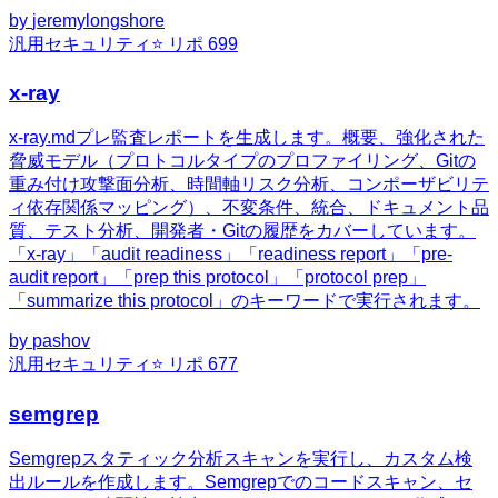
by
jeremylongshore
汎用
セキュリティ
⭐ リポ
699
x-ray
x-ray.mdプレ監査レポートを生成します。概要、強化された
脅威モデル（プロトコルタイプのプロファイリング、Gitの
重み付け攻撃面分析、時間軸リスク分析、コンポーザビリテ
ィ依存関係マッピング）、不変条件、統合、ドキュメント品
質、テスト分析、開発者・Gitの履歴をカバーしています。
「x-ray」「audit readiness」「readiness report」「pre-
audit report」「prep this protocol」「protocol prep」
「summarize this protocol」のキーワードで実行されます。
by
pashov
汎用
セキュリティ
⭐ リポ
677
semgrep
Semgrepスタティック分析スキャンを実行し、カスタム検
出ルールを作成します。Semgrepでのコードスキャン、セ