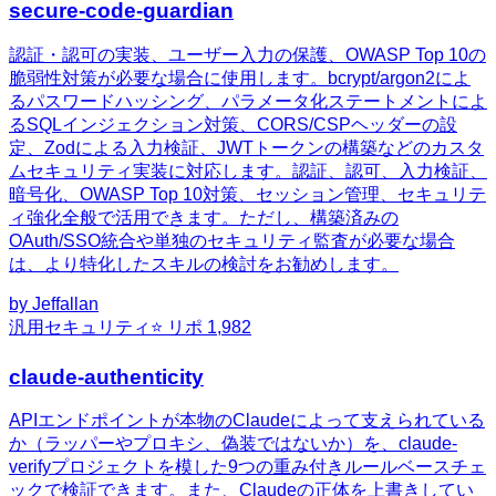
secure-code-guardian
認証・認可の実装、ユーザー入力の保護、OWASP Top 10の
脆弱性対策が必要な場合に使用します。bcrypt/argon2によ
るパスワードハッシング、パラメータ化ステートメントによ
るSQLインジェクション対策、CORS/CSPヘッダーの設
定、Zodによる入力検証、JWTトークンの構築などのカスタ
ムセキュリティ実装に対応します。認証、認可、入力検証、
暗号化、OWASP Top 10対策、セッション管理、セキュリテ
ィ強化全般で活用できます。ただし、構築済みの
OAuth/SSO統合や単独のセキュリティ監査が必要な場合
は、より特化したスキルの検討をお勧めします。
by
Jeffallan
汎用
セキュリティ
⭐ リポ
1,982
claude-authenticity
APIエンドポイントが本物のClaudeによって支えられている
か（ラッパーやプロキシ、偽装ではないか）を、claude-
verifyプロジェクトを模した9つの重み付きルールベースチェ
ックで検証できます。また、Claudeの正体を上書きしてい