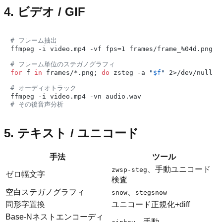
4. ビデオ / GIF
# フレーム抽出
ffmpeg -i video.mp4 -vf fps=1 frames/frame_%04d.png

# フレーム単位のステガノグラフィ
for
 f 
in
 frames/*.png; 
do
 zsteg -a 
"
$f
"
 2>/dev/null |
# オーディオトラック
# その後音声分析
5. テキスト / ユニコード
手法
ツール
、手動ユニコード
zwsp-steg
ゼロ幅文字
検査
空白ステガノグラフィ
、
snow
stegsnow
同形字置換
ユニコード正規化+diff
Base-Nネストエンコーディ
、手動