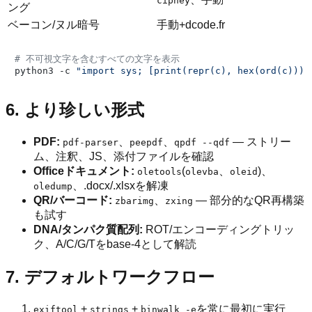
ciphey
ング
ベーコン/ヌル暗号
手動+dcode.fr
# 不可視文字を含むすべての文字を表示
python3 -c 
"import sys; [print(repr(c), hex(ord(c))) 
6. より珍しい形式
PDF:
、
、
— ストリー
pdf-parser
peepdf
qpdf --qdf
ム、注釈、JS、添付ファイルを確認
Officeドキュメント:
(
、
)、
oletools
olevba
oleid
、.docx/.xlsxを解凍
oledump
QR/バーコード:
、
— 部分的なQR再構築
zbarimg
zxing
も試す
DNA/タンパク質配列:
ROT/エンコーディングトリッ
ク、A/C/G/Tをbase-4として解読
7. デフォルトワークフロー
+
+
を常に最初に実行
exiftool
strings
binwalk -e