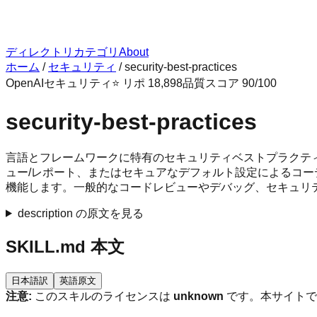
ディレクトリ
カテゴリ
About
ホーム
/
セキュリティ
/
security-best-practices
OpenAI
セキュリティ
⭐ リポ
18,898
品質スコア
90
/100
security-best-practices
言語とフレームワークに特有のセキュリティベストプラクテ
ュー/レポート、またはセキュアなデフォルト設定によるコーディング
機能します。一般的なコードレビューやデバッグ、セキュリ
description の原文を見る
SKILL.md 本文
日本語訳
英語原文
注意:
このスキルのライセンスは
unknown
です。本サイトで