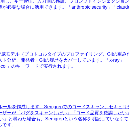
クティスを適用し、キー管理、入力値の検証、プロンプトインジェクショ
。「anthropic security」「claude api key secur
れた脅威モデル（プロトコルタイプのプロファイリング、Gitの
itの履歴をカバーしています。「x-ray」「audit readiness」
this protocol」のキーワードで実行されます。
出ルールを作成します。Semgrepでのコードスキャン、セキュ
ーザーが「バグをスキャンしたい」「コード品質を確認したい
い」と尋ねた場合も、Semgrepという名称を明記していなくて
ルです。