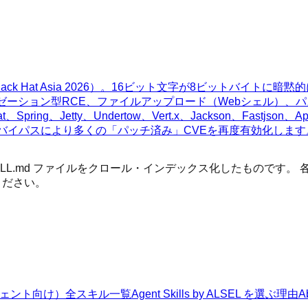
ck Hat Asia 2026）。16ビット文字が8ビットバイトに
イゼーション型RCE、ファイルアップロード（Webシェル）、
ty、Undertow、Vert.x、Jackson、Fastjson、Apache C
rに影響し、WAFバイパスにより多くの「パッチ済み」CVEを再度有効化しま
 SKILL.md ファイルをクロール・インデックス化したもので
ください。
Iエージェント向け）
全スキル一覧
Agent Skills by ALSEL を選ぶ理由
A