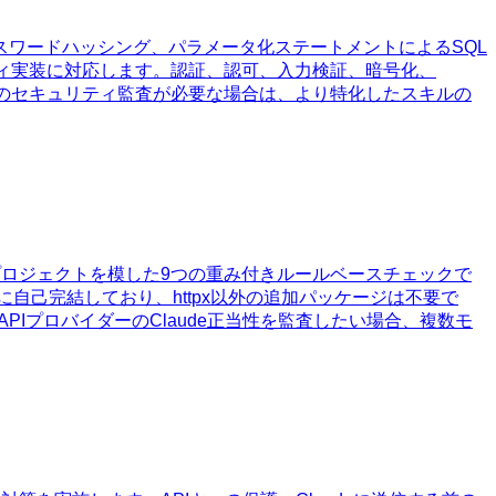
よるパスワードハッシング、パラメータ化ステートメントによるSQL
リティ実装に対応します。認証、認可、入力検証、暗号化、
や単独のセキュリティ監査が必要な場合は、より特化したスキルの
ifyプロジェクトを模した9つの重み付きルールベースチェックで
自己完結しており、httpx以外の追加パッケージは不要で
APIプロバイダーのClaude正当性を監査したい場合、複数モ