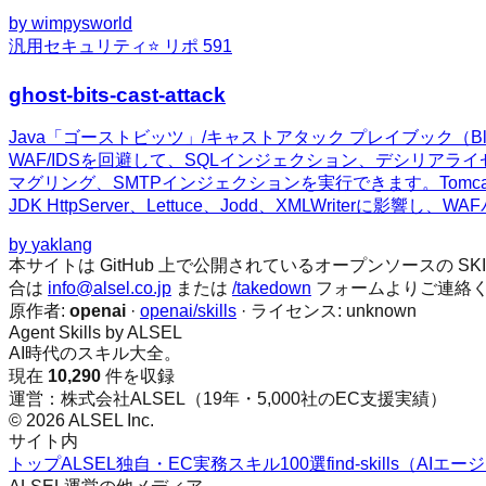
by
wimpysworld
汎用
セキュリティ
⭐ リポ
591
ghost-bits-cast-attack
Java「ゴーストビッツ」/キャストアタック プレイブック（Bla
WAF/IDSを回避して、SQLインジェクション、デシリアラ
マグリング、SMTPインジェクションを実行できます。Tomcat、Spring、Jet
JDK HttpServer、Lettuce、Jodd、XMLWrite
by
yaklang
本サイトは GitHub 上で公開されているオープンソースの
合は
info@alsel.co.jp
または
/takedown
フォームよりご連絡
原作者:
openai
·
openai/skills
· ライセンス:
unknown
Agent Skills by ALSEL
AI時代のスキル大全。
現在
10,290
件を収録
運営：株式会社ALSEL（19年・5,000社のEC支援実績）
© 2026 ALSEL Inc.
サイト内
トップ
ALSEL独自・EC実務スキル100選
find-skills（A