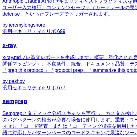
Anthropic Claude APIのセキュリティベストプラ
ユーザー入力検証、コンテンツセーフティガードレールの実装が必要な場合に活用できます
defense」といったフレーズでトリガーされます。
by
jeremylongshore
汎用
セキュリティ
⭐ リポ
699
x-ray
x-ray.mdプレ監査レポートを生成します。概要、強化さ
関係マッピング）、不変条件、統合、ドキュメント品質、テスト分析、開発者・G
「prep this protocol」「protocol prep」「summarize 
by
pashov
汎用
セキュリティ
⭐ リポ
677
semgrep
Semgrepスタティック分析スキャンを実行し、カスタム検
のバグパターンの検出が必要な場合に使用します。重要：ユ
ィlint」「コード監査」または「コーディング標準を適用した
語に対応したパターンベースのコードスキャンに最適なツー