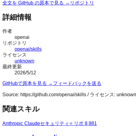
全文を GitHub の原本で見る →
リポジトリ
詳細情報
作者
openai
リポジトリ
openai/skills
ライセンス
unknown
最終更新
2026/5/12
GitHubで原本を見る →
フィードバックを送る
Source:
https://github.com/openai/skills
/ ライセンス:
unknow
関連スキル
Anthropic Claude
セキュリティ
⭐ リポ
8,981