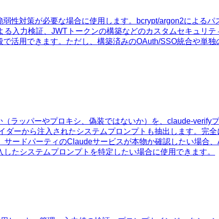
の脆弱性対策が必要な場合に使用します。bcrypt/argon2に
dによる入力検証、JWTトークンの構築などのカスタムセキュ
化全般で活用できます。ただし、構築済みのOAuth/SSO統合
か（ラッパーやプロキシ、偽装ではないか）を、claude-ver
バイダーから注入されたシステムプロンプトも抽出します。完全に
合、サードパーティのClaudeサービスが本物か確認したい場合、
入したシステムプロンプトを特定したい場合に使用できます。