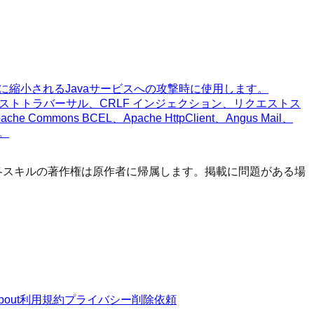
暗黙的に縮小されるJavaサービスへの攻撃時に使用します。
パストトラバーサル、CRLF インジェクション、リクエストス
ommons BCEL、Apache HttpClient、Angus Mail、
す。
す。 各スキルの著作権は原作者に帰属します。掲載に問題がある場
bout
利用規約
プライバシー
削除依頼