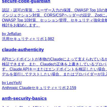
secure-code-guardian
認証・認可の実装、ユーザー入力の保護、OWASP Top 10
インジェクション対策、CORS/CSPヘッダーの設定、Zo
OWASP Top 10対策、セッション管理、セキュリティ強
検討をお勧めします。
by
Jeffallan
汎用
セキュリティ
⭐ リポ
1,982
claude-authenticity
APIエンドポイントが本物のClaudeによって支えられている
検証できます。また、Claudeの正体を上書きしているプロ
す。Claude APIキーまたはエンドポイントを検証したい場
デルを並行してテストしたい場合、またはプロバイダーが注
by
LeoYeAI
Anthropic Claude
セキュリティ
⭐ リポ
2,159
anth-security-basics