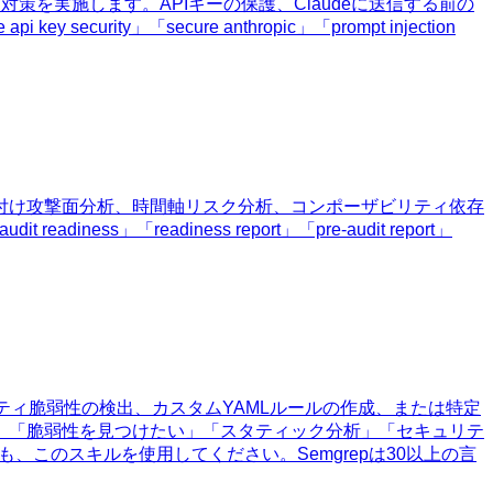
ン対策を実施します。APIキーの保護、Claudeに送信する前の
ity」「secure anthropic」「prompt injection
重み付け攻撃面分析、時間軸リスク分析、コンポーザビリティ依存
「readiness report」「pre-audit report」
リティ脆弱性の検出、カスタムYAMLルールの作成、または特定
」「脆弱性を見つけたい」「スタティック分析」「セキュリテ
も、このスキルを使用してください。Semgrepは30以上の言