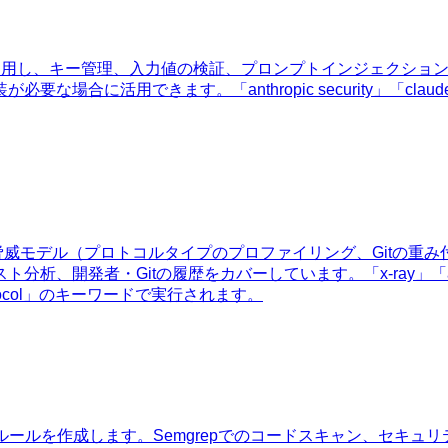
クティスを適用し、キー管理、入力値の検証、プロンプトインジェクショ
。「anthropic security」「claude api key secur
れた脅威モデル（プロトコルタイプのプロファイリング、Gitの
itの履歴をカバーしています。「x-ray」「audit readiness」
this protocol」のキーワードで実行されます。
出ルールを作成します。Semgrepでのコードスキャン、セキュ