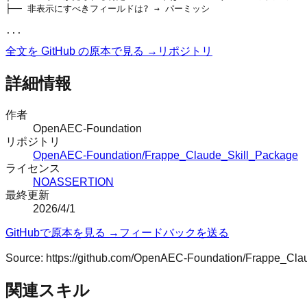
├── 非表示にすべきフィールドは? → パーミッシ

全文を GitHub の原本で見る →
リポジトリ
詳細情報
作者
OpenAEC-Foundation
リポジトリ
OpenAEC-Foundation/Frappe_Claude_Skill_Package
ライセンス
NOASSERTION
最終更新
2026/4/1
GitHubで原本を見る →
フィードバックを送る
Source:
https://github.com/OpenAEC-Foundation/Frappe_Cla
関連スキル