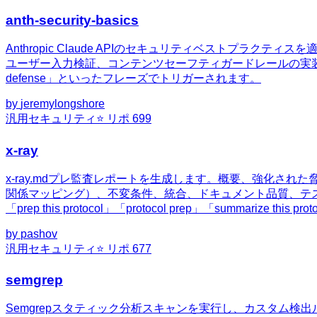
anth-security-basics
Anthropic Claude APIのセキュリティベストプラ
ユーザー入力検証、コンテンツセーフティガードレールの実装が必要な場合に活用できます
defense」といったフレーズでトリガーされます。
by
jeremylongshore
汎用
セキュリティ
⭐ リポ
699
x-ray
x-ray.mdプレ監査レポートを生成します。概要、強化さ
関係マッピング）、不変条件、統合、ドキュメント品質、テスト分析、開発者・G
「prep this protocol」「protocol prep」「summarize 
by
pashov
汎用
セキュリティ
⭐ リポ
677
semgrep
Semgrepスタティック分析スキャンを実行し、カスタム検