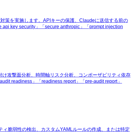
ン対策を実施します。APIキーの保護、Claudeに送信する前の
ity」「secure anthropic」「prompt injection
重み付け攻撃面分析、時間軸リスク分析、コンポーザビリティ依存
「readiness report」「pre-audit report」
リティ脆弱性の検出、カスタムYAMLルールの作成、または特定