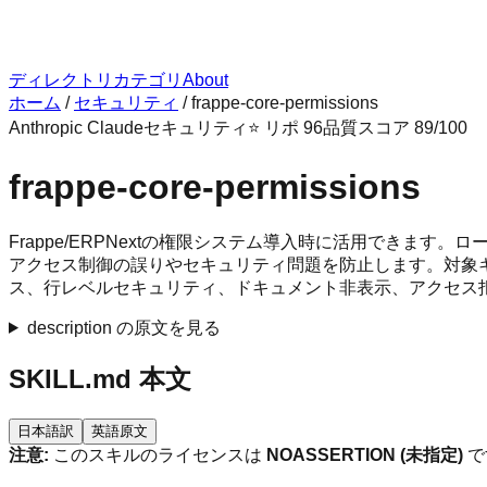
ディレクトリ
カテゴリ
About
ホーム
/
セキュリティ
/
frappe-core-permissions
Anthropic Claude
セキュリティ
⭐ リポ
96
品質スコア
89
/100
frappe-core-permissions
Frappe/ERPNextの権限システム導入時に活用できます
アクセス制御の誤りやセキュリティ問題を防止します。対象
ス、行レベルセキュリティ、ドキュメント非表示、アクセス拒否、
description の原文を見る
SKILL.md 本文
日本語訳
英語原文
注意:
このスキルのライセンスは
NOASSERTION (未指定)
で