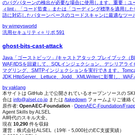
のバグパターンの検出が必要な場合に使用します。重要：ユ
ィlint」「コード監査」または「コーディング標準を適用した
語に対応したパターンベースのコードスキャンに最適なツー
by
wimpysworld
汎用
セキュリティ
⭐ リポ
591
ghost-bits-cast-attack
Java「ゴーストビッツ」/キャストアタック プレイブック（Bla
WAF/IDSを回避して、SQLインジェクション、デシリアラ
マグリング、SMTPインジェクションを実行できます。Tomcat、Spring、Jet
JDK HttpServer、Lettuce、Jodd、XMLWrite
by
yaklang
本サイトは GitHub 上で公開されているオープンソースの
合は
info@alsel.co.jp
または
/takedown
フォームよりご連絡
原作者:
OpenAEC-Foundation
·
OpenAEC-Foundation/Frapp
Agent Skills by ALSEL
AI時代のスキル大全。
現在
10,290
件を収録
運営：株式会社ALSEL（19年・5,000社のEC支援実績）