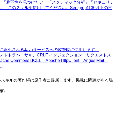
」「脆弱性を見つけたい」「スタティック分析」「セキュリテ
も、このスキルを使用してください。Semgrepは30以上の言
暗黙的に縮小されるJavaサービスへの攻撃時に使用します。
パストトラバーサル、CRLF インジェクション、リクエストス
ommons BCEL、Apache HttpClient、Angus Mail、
す。
す。 各スキルの著作権は原作者に帰属します。掲載に問題がある場
定)