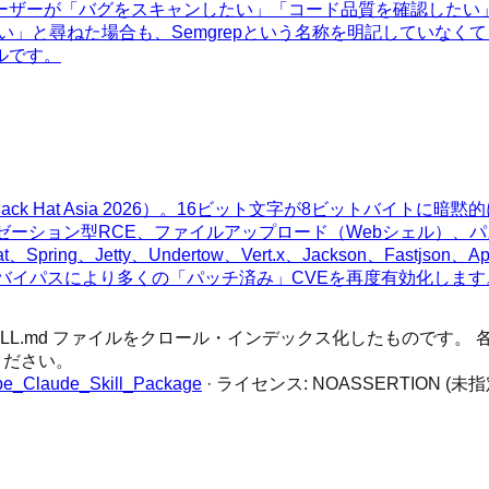
ーザーが「バグをスキャンしたい」「コード品質を確認したい
い」と尋ねた場合も、Semgrepという名称を明記していなくて
ルです。
ck Hat Asia 2026）。16ビット文字が8ビットバイトに
イゼーション型RCE、ファイルアップロード（Webシェル）、
ty、Undertow、Vert.x、Jackson、Fastjson、Apache C
rに影響し、WAFバイパスにより多くの「パッチ済み」CVEを再度有効化しま
 SKILL.md ファイルをクロール・インデックス化したもので
ください。
e_Claude_Skill_Package
· ライセンス:
NOASSERTION (未指