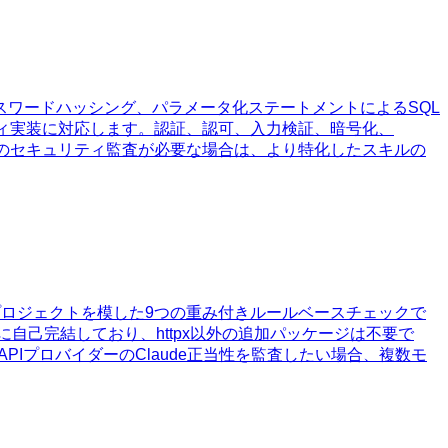
よるパスワードハッシング、パラメータ化ステートメントによるSQL
リティ実装に対応します。認証、認可、入力検証、暗号化、
や単独のセキュリティ監査が必要な場合は、より特化したスキルの
ifyプロジェクトを模した9つの重み付きルールベースチェックで
自己完結しており、httpx以外の追加パッケージは不要で
APIプロバイダーのClaude正当性を監査したい場合、複数モ