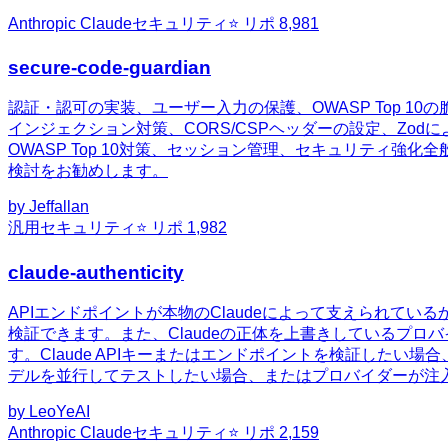
Anthropic Claude
セキュリティ
⭐ リポ
8,981
secure-code-guardian
認証・認可の実装、ユーザー入力の保護、OWASP Top 10
インジェクション対策、CORS/CSPヘッダーの設定、Zo
OWASP Top 10対策、セッション管理、セキュリティ強
検討をお勧めします。
by
Jeffallan
汎用
セキュリティ
⭐ リポ
1,982
claude-authenticity
APIエンドポイントが本物のClaudeによって支えられている
検証できます。また、Claudeの正体を上書きしているプロ
す。Claude APIキーまたはエンドポイントを検証したい場
デルを並行してテストしたい場合、またはプロバイダーが注
by
LeoYeAI
Anthropic Claude
セキュリティ
⭐ リポ
2,159