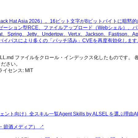
ck Hat Asia 2026）。16ビット文字が8ビットバイトに
イゼーション型RCE、ファイルアップロード（Webシェル）、
ty、Undertow、Vert.x、Jackson、Fastjson、Apache C
rに影響し、WAFバイパスにより多くの「パッチ済み」CVEを再度有効化しま
 SKILL.md ファイルをクロール・インデックス化したもので
ください。
 ライセンス:
MIT
Iエージェント向け）
全スキル一覧
Agent Skills by ALSEL を選ぶ理由
A
・節酒メディア） ↗