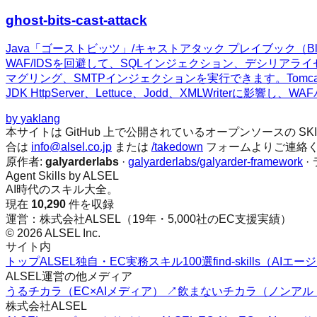
ghost-bits-cast-attack
Java「ゴーストビッツ」/キャストアタック プレイブック（Bla
WAF/IDSを回避して、SQLインジェクション、デシリアラ
マグリング、SMTPインジェクションを実行できます。Tomcat、Spring、Jet
JDK HttpServer、Lettuce、Jodd、XMLWrite
by
yaklang
本サイトは GitHub 上で公開されているオープンソースの
合は
info@alsel.co.jp
または
/takedown
フォームよりご連絡
原作者:
galyarderlabs
·
galyarderlabs/galyarder-framework
·
Agent Skills by ALSEL
AI時代のスキル大全。
現在
10,290
件を収録
運営：株式会社ALSEL（19年・5,000社のEC支援実績）
© 2026 ALSEL Inc.
サイト内
トップ
ALSEL独自・EC実務スキル100選
find-skills（A
ALSEL運営の他メディア
うるチカラ（EC×AIメディア） ↗
飲まないチカラ（ノンアル
株式会社ALSEL