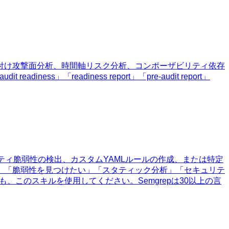
重み付け攻撃面分析、時間軸リスク分析、コンポーザビリティ依存
「readiness report」「pre-audit report」
リティ脆弱性の検出、カスタムYAMLルールの作成、または特定
」「脆弱性を見つけたい」「スタティック分析」「セキュリテ
も、このスキルを使用してください。Semgrepは30以上の言