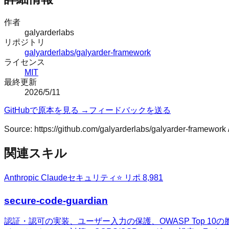
作者
galyarderlabs
リポジトリ
galyarderlabs/galyarder-framework
ライセンス
MIT
最終更新
2026/5/11
GitHubで原本を見る →
フィードバックを送る
Source:
https://github.com/galyarderlabs/galyarder-framework
関連スキル
Anthropic Claude
セキュリティ
⭐ リポ
8,981
secure-code-guardian
認証・認可の実装、ユーザー入力の保護、OWASP Top 10