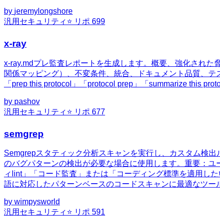
by
jeremylongshore
汎用
セキュリティ
⭐ リポ
699
x-ray
x-ray.mdプレ監査レポートを生成します。概要、強化さ
関係マッピング）、不変条件、統合、ドキュメント品質、テスト分析、開発者・G
「prep this protocol」「protocol prep」「summarize 
by
pashov
汎用
セキュリティ
⭐ リポ
677
semgrep
Semgrepスタティック分析スキャンを実行し、カスタム検
のバグパターンの検出が必要な場合に使用します。重要：ユ
ィlint」「コード監査」または「コーディング標準を適用した
語に対応したパターンベースのコードスキャンに最適なツー
by
wimpysworld
汎用
セキュリティ
⭐ リポ
591