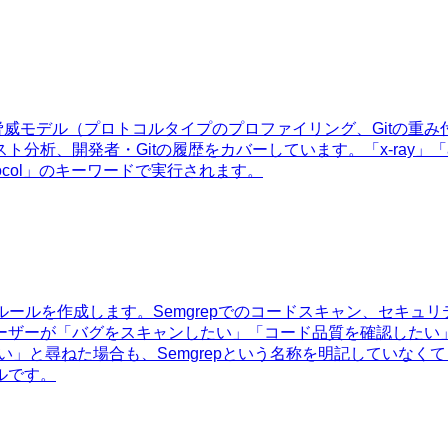
れた脅威モデル（プロトコルタイプのプロファイリング、Gitの
itの履歴をカバーしています。「x-ray」「audit readiness」
this protocol」のキーワードで実行されます。
出ルールを作成します。Semgrepでのコードスキャン、セキュ
ーザーが「バグをスキャンしたい」「コード品質を確認したい
い」と尋ねた場合も、Semgrepという名称を明記していなくて
ルです。