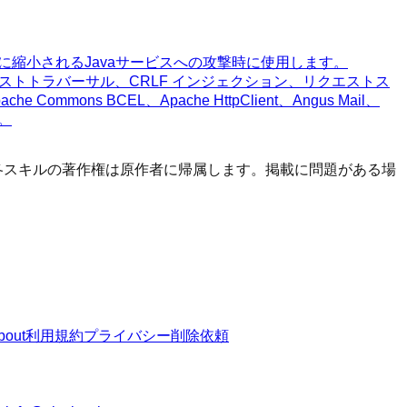
暗黙的に縮小されるJavaサービスへの攻撃時に使用します。
パストトラバーサル、CRLF インジェクション、リクエストス
ommons BCEL、Apache HttpClient、Angus Mail、
す。
す。 各スキルの著作権は原作者に帰属します。掲載に問題がある場
bout
利用規約
プライバシー
削除依頼