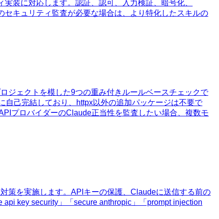
リティ実装に対応します。認証、認可、入力検証、暗号化、
や単独のセキュリティ監査が必要な場合は、より特化したスキルの
ifyプロジェクトを模した9つの重み付きルールベースチェックで
自己完結しており、httpx以外の追加パッケージは不要で
APIプロバイダーのClaude正当性を監査したい場合、複数モ
ン対策を実施します。APIキーの保護、Claudeに送信する前の
ity」「secure anthropic」「prompt injection