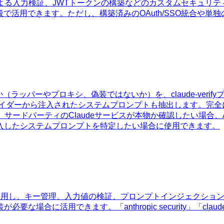
dによる入力検証、JWTトークンの構築などのカスタムセキュ
化全般で活用できます。ただし、構築済みのOAuth/SSO統合
か（ラッパーやプロキシ、偽装ではないか）を、claude-ver
バイダーから注入されたシステムプロンプトも抽出します。完全に
合、サードパーティのClaudeサービスが本物か確認したい場合、
入したシステムプロンプトを特定したい場合に使用できます。
クティスを適用し、キー管理、入力値の検証、プロンプトインジェクショ
。「anthropic security」「claude api key secur