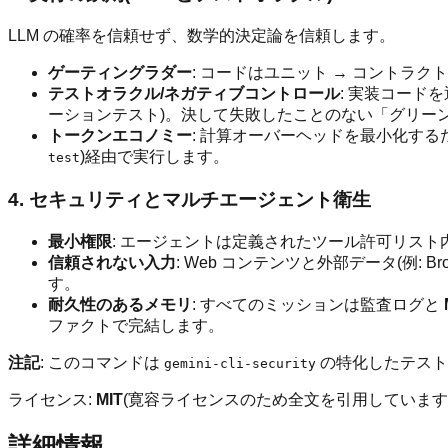
LLM の確率を信頼せず、数学的決定論を信頼します。
ゲーティングラダー
: コードはユニット → コントラク
テストオラクル/ネガティブコントロール
: 実装コード
ーションテスト)。決して失敗したことのない「グリー
トークンエコノミー
: 計算オーバーヘッドを最小化す
)経由で実行します。
test
4. セキュリティとマルチエージェント衛生
最小権限
: エージェントは定義されたツール許可リスト
信頼されない入力
: Web コンテンツと外部データ(例:
す。
耐久性のあるメモリ
: すべてのミッションは監査ログと
ファクトで完結します。
注記
: このコマンドは
の特化したテスト
gemini-cli-security
ライセンス:
MIT
(寛容ライセンスのため全文を引用しています) 
詳細情報