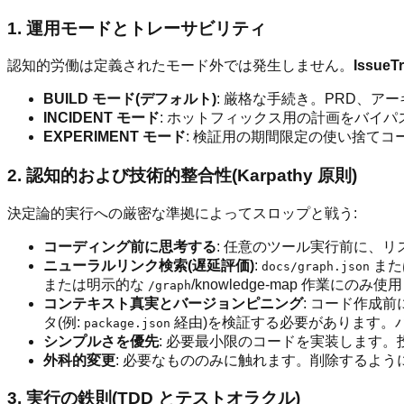
1. 運用モードとトレーサビリティ
認知的労働は定義されたモード外では発生しません。
Issue
BUILD モード(デフォルト)
: 厳格な手続き。PRD、ア
INCIDENT モード
: ホットフィックス用の計画をバイ
EXPERIMENT モード
: 検証用の期間限定の使い捨て
2. 認知的および技術的整合性(Karpathy 原則)
決定論的実行への厳密な準拠によってスロップと戦う:
コーディング前に思考する
: 任意のツール実行前に、
ニューラルリンク検索(遅延評価)
:
また
docs/graph.json
または明示的な
/knowledge-map 作
/graph
コンテキスト真実とバージョンピニング
: コード作成
タ(例:
経由)を検証する必要があります。
package.json
シンプルさを優先
: 必要最小限のコードを実装します。
外科的変更
: 必要なもののみに触れます。削除するよ
3. 実行の鉄則(TDD とテストオラクル)