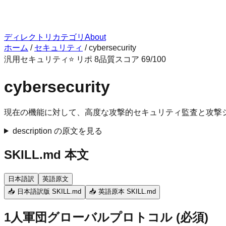
ディレクトリ
カテゴリ
About
ホーム
/
セキュリティ
/
cybersecurity
汎用
セキュリティ
⭐ リポ
8
品質スコア
69
/100
cybersecurity
現在の機能に対して、高度な攻撃的セキュリティ監査と攻撃
description の原文を見る
SKILL.md 本文
日本語訳
英語原文
📥 日本語訳版 SKILL.md
📥 英語原本 SKILL.md
1人軍団グローバルプロトコル (必須)