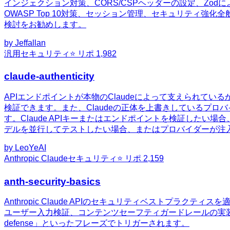
インジェクション対策、CORS/CSPヘッダーの設定、Zo
OWASP Top 10対策、セッション管理、セキュリティ強
検討をお勧めします。
by
Jeffallan
汎用
セキュリティ
⭐ リポ
1,982
claude-authenticity
APIエンドポイントが本物のClaudeによって支えられている
検証できます。また、Claudeの正体を上書きしているプロ
す。Claude APIキーまたはエンドポイントを検証したい場
デルを並行してテストしたい場合、またはプロバイダーが注
by
LeoYeAI
Anthropic Claude
セキュリティ
⭐ リポ
2,159
anth-security-basics
Anthropic Claude APIのセキュリティベストプラ
ユーザー入力検証、コンテンツセーフティガードレールの実装が必要な場合に活用できます
defense」といったフレーズでトリガーされます。