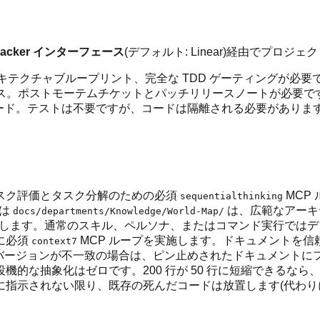
Tracker インターフェース
(デフォルト: Linear)経由でプ
ーキテクチャブループリント、完全な TDD ゲーティングが必要
パス。ポストモーテムチケットとパッチリリースノートが必要で
コード。テストは不要ですが、コードは隔離される必要がありま
リスク評価とタスク分解のための必須
MCP
sequentialthinking
は
は、広範なアーキ
docs/departments/Knowledge/World-Map/
業にのみ使用します。通常のスキル、ペルソナ、またはコマンド実行
前に必須
MCP ループを実施します。ドキュメントを信
context7
バージョンが不一致の場合は、ピン止めされたドキュメントに
投機的な抽象化はゼロです。200 行が 50 行に短縮できるな
うに指示されない限り、既存の死んだコードは放置します(代わり