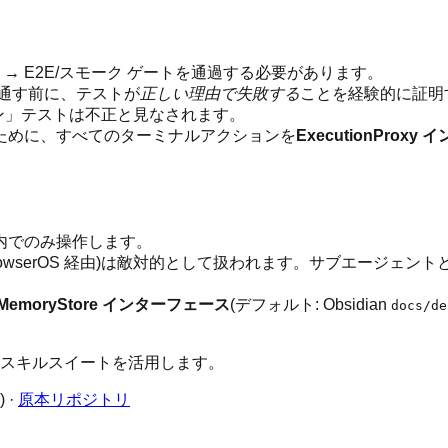
ト → E2E/スモーク ゲートを通過する必要があります。
を通す前に、テストが
正しい理由で失敗する
ことを経験的に証明
ン」テストは不正と見なされます。
るために、すべてのターミナルアクションを
ExecutionProx
内でのみ操作します。
 BrowserOS 経由)は敵対的として扱われます。サブエージェ
MemoryStore インターフェース
(デフォルト: Obsidian
docs/de
スキルスイートを活用します。
·
原本リポジトリ