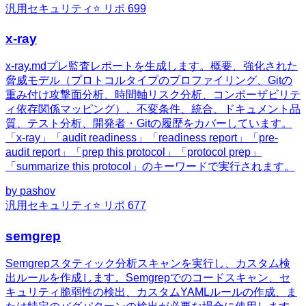
汎用
セキュリティ
⭐ リポ
699
x-ray
x-ray.mdプレ監査レポートを生成します。概要、強化された
脅威モデル（プロトコルタイプのプロファイリング、Gitの
重み付け攻撃面分析、時間軸リスク分析、コンポーザビリテ
ィ依存関係マッピング）、不変条件、統合、ドキュメント品
質、テスト分析、開発者・Gitの履歴をカバーしています。
「x-ray」「audit readiness」「readiness report」「pre-
audit report」「prep this protocol」「protocol prep」
「summarize this protocol」のキーワードで実行されます。
by
pashov
汎用
セキュリティ
⭐ リポ
677
semgrep
Semgrepスタティック分析スキャンを実行し、カスタム検
出ルールを作成します。Semgrepでのコードスキャン、セ
キュリティ脆弱性の検出、カスタムYAMLルールの作成、ま