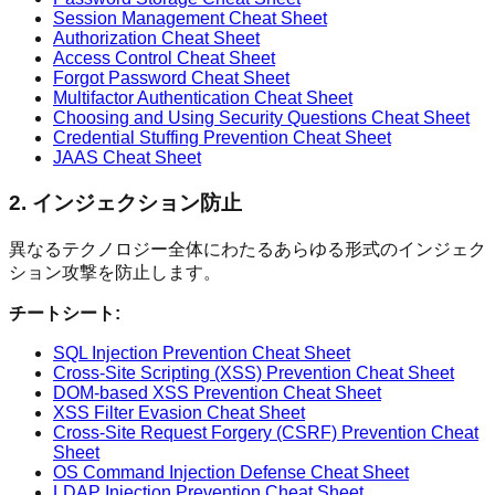
Session Management Cheat Sheet
Authorization Cheat Sheet
Access Control Cheat Sheet
Forgot Password Cheat Sheet
Multifactor Authentication Cheat Sheet
Choosing and Using Security Questions Cheat Sheet
Credential Stuffing Prevention Cheat Sheet
JAAS Cheat Sheet
2. インジェクション防止
異なるテクノロジー全体にわたるあらゆる形式のインジェク
ション攻撃を防止します。
チートシート:
SQL Injection Prevention Cheat Sheet
Cross-Site Scripting (XSS) Prevention Cheat Sheet
DOM-based XSS Prevention Cheat Sheet
XSS Filter Evasion Cheat Sheet
Cross-Site Request Forgery (CSRF) Prevention Cheat
Sheet
OS Command Injection Defense Cheat Sheet
LDAP Injection Prevention Cheat Sheet