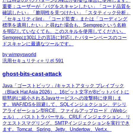
たは特定のバグパターンの検出が必要な場合に使用します。
重要：ユーザーが「バグをスキャンしたい」「コード品質を
確認したい」「脆弱性を見つけたい」「スタティック分析」
「セキュリティlint」「コード監査」または「コーディング
標準を適用したい」と尋ねた場合も、Semgrepという名称
を明記していなくても、このスキルを使用してください。
Semgrepは30以上の言語に対応したパターンベースのコー
ドスキャンに最適なツールです。
by
wimpysworld
汎用
セキュリティ
⭐ リポ
591
ghost-bits-cast-attack
Java「ゴーストビッツ」/キャストアタック プレイブック
（Black Hat Asia 2026）。16ビット文字が8ビットバイトに
暗黙的に縮小されるJavaサービスへの攻撃時に使用しま
す。WAF/IDSを回避して、SQLインジェクション、デシリ
アライゼーション型RCE、ファイルアップロード（Webシ
ェル）、パストトラバーサル、CRLF インジェクション、リ
クエストスマグリング、SMTPインジェクションを実行でき
ます。Tomcat、Spring、Jetty、Undertow、Vert.x、