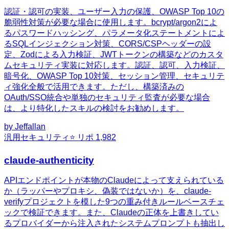
認証・認可の実装、ユーザー入力の保護、OWASP Top 10の
脆弱性対策が必要な場合に使用します。bcrypt/argon2によ
るパスワードハッシング、パラメータ化ステートメントによ
るSQLインジェクション対策、CORS/CSPヘッダーの設
定、Zodによる入力検証、JWTトークンの構築などのカスタ
ムセキュリティ実装に対応します。認証、認可、入力検証、
暗号化、OWASP Top 10対策、セッション管理、セキュリテ
ィ強化全般で活用できます。ただし、構築済みの
OAuth/SSO統合や単独のセキュリティ監査が必要な場合
は、より特化したスキルの検討をお勧めします。
by
Jeffallan
汎用
セキュリティ
⭐ リポ
1,982
claude-authenticity
APIエンドポイントが本物のClaudeによって支えられている
か（ラッパーやプロキシ、偽装ではないか）を、claude-
verifyプロジェクトを模した9つの重み付きルールベースチェ
ックで検証できます。また、Claudeの正体を上書きしてい
るプロバイダーから注入されたシステムプロンプトも抽出し