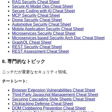
RAG Security Cheat Sheet
Secure AI Model Ops Cheat Sheet
Secure Coding with AI Cheat Sheet
MCP Security Cheat Sheet
Drone Security Cheat Sheet
Automotive Security Cheat Sheet
Mobile Application Security Cheat Sheet
Microservices Security Cheat Sheet
Microservices based Security Arch Doc Cheat Sheet
GraphQL Cheat Sheet
REST Security Cheat Sheet
REST Assessment Cheat Sheet
8. 専門的なトピック
ニッチだが重要なセキュリティ領域。
チートシート:
Browser Extension Vulnerabilities Cheat Sheet
Third Party Javascript Management Cheat Sheet
Securing Cascading Style Sheets Cheat Sheet
Clickjacking Defense Cheat Sheet
DOM Clobbering Prevention Cheat Sheet