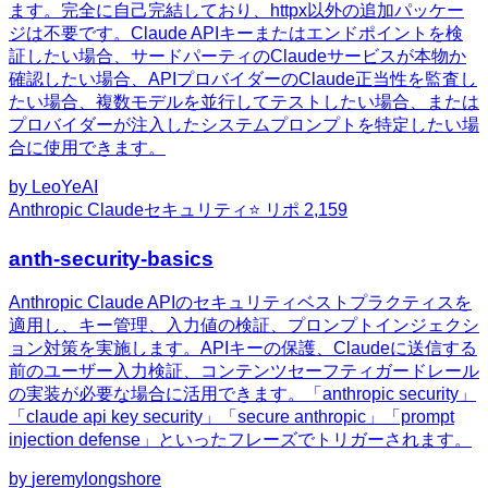
ます。完全に自己完結しており、httpx以外の追加パッケー
ジは不要です。Claude APIキーまたはエンドポイントを検
証したい場合、サードパーティのClaudeサービスが本物か
確認したい場合、APIプロバイダーのClaude正当性を監査し
たい場合、複数モデルを並行してテストしたい場合、または
プロバイダーが注入したシステムプロンプトを特定したい場
合に使用できます。
by
LeoYeAI
Anthropic Claude
セキュリティ
⭐ リポ
2,159
anth-security-basics
Anthropic Claude APIのセキュリティベストプラクティスを
適用し、キー管理、入力値の検証、プロンプトインジェクシ
ョン対策を実施します。APIキーの保護、Claudeに送信する
前のユーザー入力検証、コンテンツセーフティガードレール
の実装が必要な場合に活用できます。「anthropic security」
「claude api key security」「secure anthropic」「prompt
injection defense」といったフレーズでトリガーされます。
by
jeremylongshore