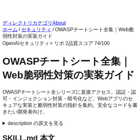
ディレクトリ
カテゴリ
About
ホーム
/
セキュリティ
/
OWASPチートシート全集｜Web脆
弱性対策の実装ガイド
OpenAI
セキュリティ
⭐ リポ
2
品質スコア
74
/100
OWASPチートシート全集｜
Web脆弱性対策の実装ガイド
OWASPチートシート全シリーズに直接アクセス。認証・認
可・インジェクション対策・暗号化など、Webアプリのセ
キュアな実装と脆弱性対策の指針を集約。安全なコードを書
きたい開発者向け。
description の原文を見る
SKILL.md 本文