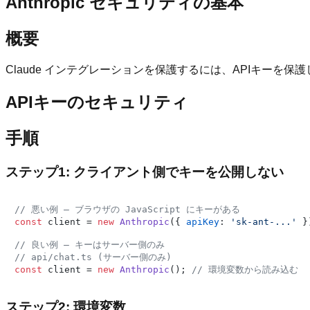
Anthropic セキュリティの基本
概要
Claude インテグレーションを保護するには、APIキー
APIキーのセキュリティ
手順
ステップ1: クライアント側でキーを公開しない
// 悪い例 — ブラウザの JavaScript にキーがある
const
 client = 
new
Anthropic
({ 
apiKey
: 
'sk-ant-...'
 }
// 良い例 — キーはサーバー側のみ
// api/chat.ts (サーバー側のみ)
const
 client = 
new
Anthropic
(); 
// 環境変数から読み込む
ステップ2: 環境変数