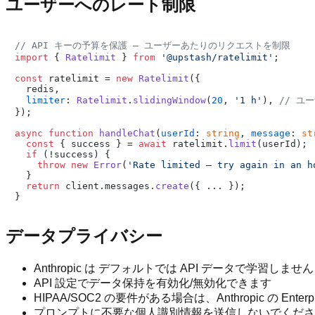
ユーザーへのレート制限
// API キーの予算を保護 — ユーザーあたりのリクエストを制限
import
 { 
Ratelimit
 } 
from
'@upstash/ratelimit'
;

const
 ratelimit = 
new
Ratelimit
({

  redis,

limiter
: 
Ratelimit
.
slidingWindow
(
20
, 
'1 h'
), 
// ユ
});

async
function
handleChat
(
userId
: 
string
, 
message
: 
st
const
 { success } = 
await
 ratelimit.
limit
(userId);

if
 (!success) {

throw
new
Error
(
'Rate limited — try again in an h
  }

return
 client.
messages
.
create
({ ... });

データプライバシー
Anthropic は デフォルトでは API データで学習しません
API 設定でデータ保持を有効化/無効化できます
HIPAA/SOC2 の要件がある場合は、Anthropic の Ent
プロンプトに不要な個人識別情報を送信しないでくださ