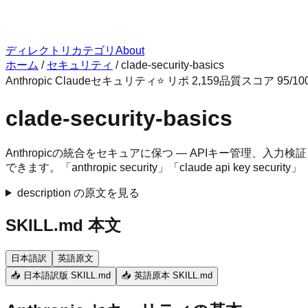
ディレクトリ
カテゴリ
About
ホーム
/
セキュリティ
/
clade-security-basics
Anthropic Claude
セキュリティ
⭐ リポ
2,159
品質スコア
95
/10
clade-security-basics
Anthropicの統合をセキュアに保つ — APIキー管理
できます。「anthropic security」「claude api key securi
description の原文を見る
SKILL.md 本文
日本語訳
英語原文
📥 日本語訳版 SKILL.md
📥 英語原本 SKILL.md