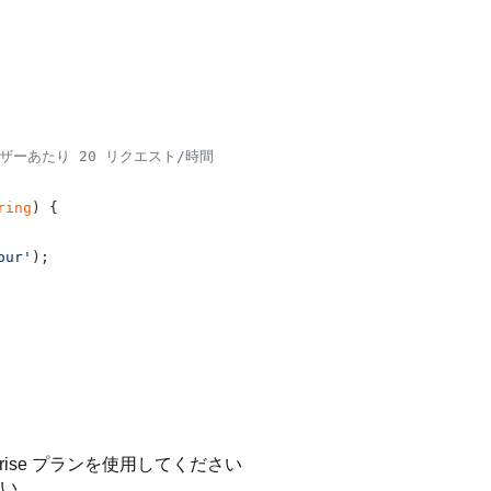
ーザーあたり 20 リクエスト/時間
ring
) {

our'
);

erprise プランを使用してください
い