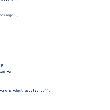
Message));
p.

ou to:

Acme product questions."`
,
