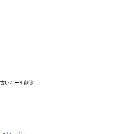
古いキーを削除
racters)'
);
