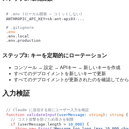
# .env (ローカル開発 — コミットしない)
ANTHROPIC_API_KEY=sk-ant-api03-...

# .gitignore
.
env
.env.local

ステップ3: キーを定期的にローテーション
コンソール → 設定 → APIキー → 新しいキーを作成
すべてのデプロイメントを新しいキーで更新
すべてのデプロイメントが更新されたのを確認してから
入力検証
// Claude に送信する前にユーザー入力を検証
function
validateInput
(
userMessage
: 
string
): 
string
 {

// コスト攻撃を防ぐため長さを制限
if
 (userMessage.
length
 > 
10_000
) {

throw
new
Error
(
'Message too long (max 10,000 cha