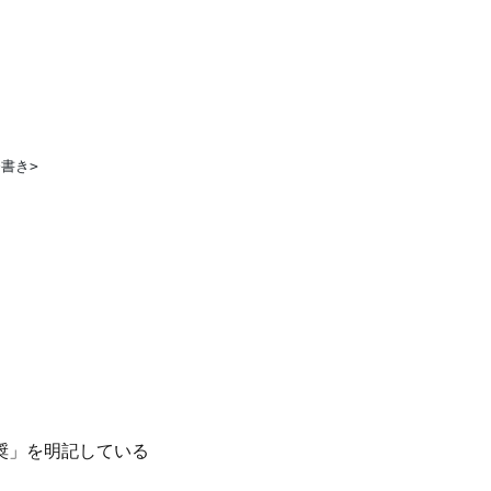
書き>

奨」を明記している