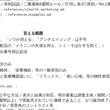
有利誤認／二重価格8週間ルール／打消し表示7原則／No.1
件：
references/stealth-marketing.md
）：
references/examples.md
言える範囲
み。「シワが消える」「アンチエイジング」は不可
粧品の「メラニンの生成を抑え、シミ・そばかすを防ぐ」）
出番号併記必須
文のみ
維持」「栄養補給」等の一般表現のみ
と医療機器扱いに。「リラックス」「使い心地」等の物性表現
）：
nts.md
公平な方法／表示と結果が対応。明示要素は調査主体／期間／
4週間以上）で実販売されていた価格であること、かつ販売終了
十分／背景色のコントラスト等