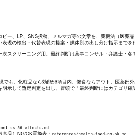
ピー、LP、SNS投稿、メルマガ等の文章を、薬機法（医薬
クの高い表現の検出・代替表現の提案・媒体別の出し分け指示までを
一次スクリーニング用。最終判断は薬事コンサル・弁護士・各
現でも、化粧品なら効能56項目内、健食ならアウト、医薬部外
を明示して暫定判定を出し、冒頭で「最終判断にはカテゴリ確
smetics-56-effects.md
食品）NG/OK置換表：
references/health-food-ng-ok.md