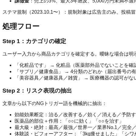
課徴金
：売上の3%、最大3年遡及、5,000万円未満不適用
ステマ規制（2023.10.1〜）：規制対象は広告主のみ、投
処理フロー
Step 1：カテゴリの確定
ユーザー入力から商品カテゴリを確定する。曖昧な場合は明
「化粧品です」 → 化粧品（医薬部外品でないことを確
「サプリ／健康食品」 → 4分類のどれか（届出番号の
「美容器具／健康器具／雑貨」 → 医療機器の認可がな
Step 2：リスク表現の抽出
文章から以下のNGトリガー語を機械的に抽出：
効能効果断定：治る／改善する／効く／消える／予防す
医薬品的部位＋作用：「○○に効く」「○○を治す」
最大級・絶対：最高／最強／世界一／業界No.1／完全
体験談・ビフォーアフター：「3kg痩せました」「シワ