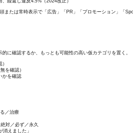
、繰返し違反4.5%（2024改正）
稿冒頭または常時表示で「広告」「PR」「プロモーション」「Sp
示的に確認するか、もっとも可能性の高い仮カテゴリを置く。
認）
有無を確認）
いかを確認
る／治療
／絶対／必ず／永久
が消えました」