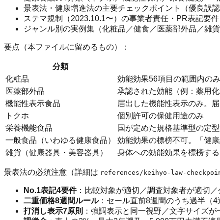
景表法・健康増進法の主要チェックポイント（優良誤認／
ステマ規制（2023.10.1〜）の事業者責任・PR表記要
ジャンル別の実例集（化粧品／健食／医薬部外品／雑貨
要点（本ファイルに留めるもの）：
分類
化粧品
効能効果56項目の範囲内の
医薬部外品
承認された効能（例：薬用化
機能性表示食品
届出した機能性表示のみ。届
トクホ
個別許可の保健用途のみ
栄養機能食品
国が定めた規格基準型の定型
一般食品（いわゆる健康食品）
効能効果の標榜不可。「健康
雑貨（健康器具・美容器具）
身体への効能効果を標榜する
景表法の必須注意（詳細は
references/keihyo-law-checkpoi
No.1表記4要件
：比較対象が適切／調査対象者が適切／
二重価格8週間ルール
：セール直前8週間のうち過半（
打消し表示7原則
：強調表示と同一視野／文字サイズが