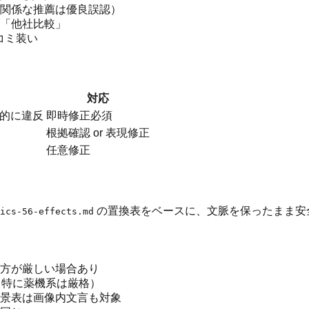
関係な推薦は優良誤認）
「他社比較」
コミ装い
対応
的に違反
即時修正必須
根拠確認 or 表現修正
任意修正
の置換表をベースに、文脈を保ったまま安
ics-56-effects.md
方が厳しい場合あり
（特に薬機系は厳格）
景表は画像内文言も対象