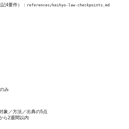
表記4要件）：
references/keihyo-law-checkpoints.md
のみ
対象／方法／出典の5点
から2週間以内