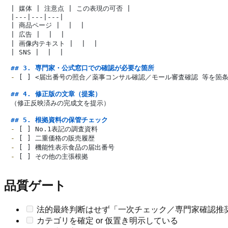
| 媒体 | 注意点 | この表現の可否 |

|---|---|---|

| 商品ページ |  |  |

| 広告 |  |  |

| 画像内テキスト |  |  |

| SNS |  |  |

## 3. 専門家・公式窓口での確認が必要な箇所
-
 [ ] <届出番号の照合／薬事コンサル確認／モール審査確認 等を箇条
## 4. 修正版の文章（提案）
（修正反映済みの完成文を提示）

## 5. 根拠資料の保管チェック
-
-
-
-
品質ゲート
法的最終判断はせず「一次チェック／専門家確認推
カテゴリを確定 or 仮置き明示している