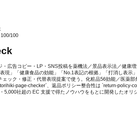
k
ア
100
/100
eck
・広告コピー・LP・SNS投稿を薬機法／景品表示法／健康
表現」「健康食品の効能」「No.1表記の根拠」「打消し表示
チェック・修正・代替表現提案で使う。化粧品56効能／医薬部
page-checker`、返品ポリシー整合性は `return-policy-consis
 が、19年・5,000社超の EC 支援で得たノウハウをもとに開発した