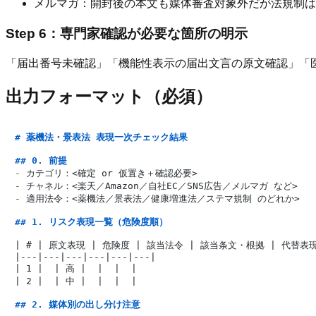
メルマガ：開封後の本文も媒体審査対象外だが法規制は
Step 6：専門家確認が必要な箇所の明示
「届出番号未確認」「機能性表示の届出文言の原文確認」「
出力フォーマット（必須）
# 薬機法・景表法 表現一次チェック結果
## 0. 前提
-
-
-
 適用法令：<薬機法／景表法／健康増進法／ステマ規制 のどれか>

## 1. リスク表現一覧（危険度順）
| # | 原文表現 | 危険度 | 該当法令 | 該当条文・根拠 | 代替表現
|---|---|---|---|---|---|

| 1 |  | 高 |  |  |  |

| 2 |  | 中 |  |  |  |

## 2. 媒体別の出し分け注意