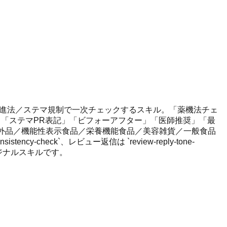
増進法／ステマ規制で一次チェックするスキル。「薬機法チェ
」「ステマPR表記」「ビフォーアフター」「医師推奨」「最
外品／機能性表示食品／栄養機能食品／美容雑貨／一般食品
tency-check`、レビュー返信は `review-reply-tone-
オリジナルスキルです。