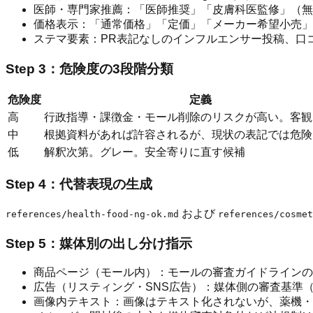
医師・専門家推薦：「医師推奨」「皮膚科医監修」（無
価格表示：「通常価格」「定価」「メーカー希望小売」
ステマ要素：PR表記なしのインフルエンサー投稿、口
Step 3：危険度の3段階分類
危険度
定義
高
行政指導・課徴金・モール削除のリスクが高い。客観
中
根拠資料があれば許容されるが、現状の表記では危険
低
解釈次第。グレー。安全寄りに直す候補
Step 4：代替表現の生成
および
references/health-food-ng-ok.md
references/cosmet
Step 5：媒体別の出し分け指示
商品ページ（モール内）：モールの審査ガイドラインの
広告（リスティング・SNS広告）：媒体側の審査基準
画像内テキスト：画像はテキスト化されないが、薬機・