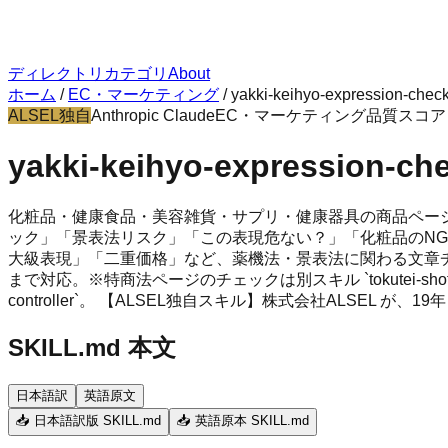
ディレクトリ
カテゴリ
About
ホーム
/
EC・マーケティング
/
yakki-keihyo-expression-chec
ALSEL独自
Anthropic Claude
EC・マーケティング
品質スコ
yakki-keihyo-expression-ch
化粧品・健康食品・美容雑貨・サプリ・健康器具の商品ページ
ック」「景表法リスク」「この表現危ない？」「化粧品のNG
大級表現」「二重価格」など、薬機法・景表法に関わる文章
まで対応。※特商法ページのチェックは別スキル `tokutei-shotorihiki-
controller`。 【ALSEL独自スキル】株式会社ALSEL
SKILL.md 本文
日本語訳
英語原文
📥 日本語訳版 SKILL.md
📥 英語原本 SKILL.md