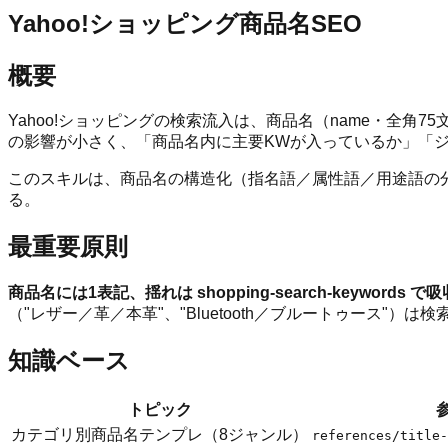
Yahoo!ショッピング商品名SEO
概要
Yahoo!ショッピングの検索流入は、商品名（name・全角75文字／
の影響が小さく、「商品名内に主要KWが入っているか」「ジャン
このスキルは、商品名の構造化（指名語／属性語／用途語の分離）、装
る。
最重要原則
商品名には1表記、揺れは shopping-search-keywords 
（"レザー／革／本革"、"Bluetooth／ブルートゥース"
知識ベース
トピック
カテゴリ別商品名テンプレ（8ジャンル）
references/title-