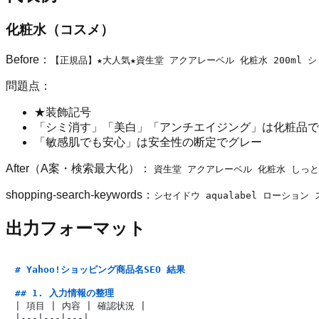
化粧水（コスメ）
Before：
【正規品】★大人気★資生堂 アクアレーベル 化粧水 200ml
問題点：
★装飾記号
「シミ消す」「美白」「アンチエイジング」は化粧品で
「敏感肌でも安心」は安全性の断定でグレー
After（A案・検索最大化）：
資生堂 アクアレーベル 化粧水 しっと
shopping-search-keywords：
シセイドウ aqualabel ローショ
出力フォーマット
# Yahoo!ショッピング商品名SEO 結果
## 1. 入力情報の整理
| 項目 | 内容 | 確認状況 |

|---|---|---|
