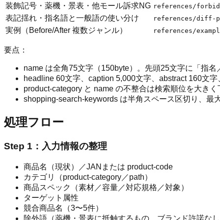
装飾記号・薬機・景表・他モール訴求NG
references/forbid
表記揺れ・指名語と一般語の使い分け
references/diff-p
実例（Before/After 複数ジャンル）
references/exampl
要点：
name は全角75文字（150byte）。先頭25文字に
headline 60文字、caption 5,000文字、abstract 160文字、
product-category と name の不整合は検索順
shopping-search-keywords は半角スペース区切り
処理フロー
Step 1：入力情報の整理
商品名（現状）／JANまたは product-code
カテゴリ（product-category／path）
商品スペック（素材／容量／対応規格／対象）
ターゲット属性
競合商品名（3〜5件）
除外語（薬機・景表に抵触するもの、ブランド許諾なし