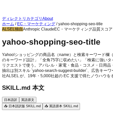
ディレクトリ
カテゴリ
About
ホーム
/
EC・マーケティング
/
yahoo-shopping-seo-title
ALSEL独自
Anthropic Claude
EC・マーケティング
品質スコ
yahoo-shopping-seo-title
Yahoo!ショッピングの商品名（name）と検索キーワード欄（sho
のキーワード設計」「全角75字に収めたい」「検索に強いタイトル」「sh
リクエストで使う。アパレル・家電・食品・コスメ・日用品
抽出は別スキル `yahoo-search-suggest-builder`、広告キー
社ALSEL が、19年・5,000社超の EC 支援で得たノウ
SKILL.md 本文
日本語訳
英語原文
📥 日本語訳版 SKILL.md
📥 英語原本 SKILL.md