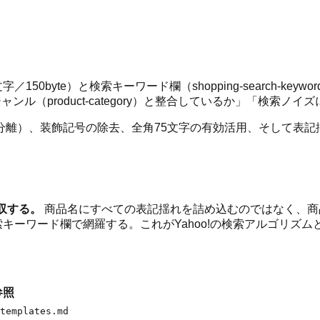
150byte）と検索キーワード欄（shopping-search-ke
ル（product-category）と整合しているか」「検索ノ
飾記号の除去、全角75文字の有効活用、そして表記揺れを shopp
で吸収する。
商品名にすべての表記揺れを詰め込むのではなく、商
）は検索キーワード欄で網羅する。これがYahoo!の検索アルゴリズ
参照
templates.md