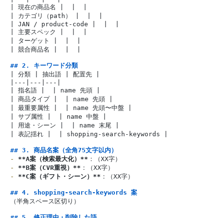
| 現在の商品名 |  |  |

| カテゴリ（path） |  |  |

| JAN / product-code |  |  |

| 主要スペック |  |  |

| ターゲット |  |  |

| 競合商品名 |  |  |

## 2. キーワード分類
| 分類 | 抽出語 | 配置先 |

|---|---|---|

| 指名語 |  | name 先頭 |

| 商品タイプ |  | name 先頭 |

| 最重要属性 |  | name 先頭〜中盤 |

| サブ属性 |  | name 中盤 |

| 用途・シーン |  | name 末尾 |

| 表記揺れ |  | shopping-search-keywords |

## 3. 商品名案（全角75文字以内）
-
**A案（検索最大化）**
-
**B案（CVR重視）**
-
**C案（ギフト・シーン）**
：（XX字）

## 4. shopping-search-keywords 案
（半角スペース区切り）

## 5. 修正理由・削除した語