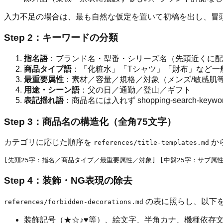
入力不足の場合は、最も自然な仮定を置いて初稿を出し、冒
Step 2：キーワードの分類
指名語
：ブランド名・型番・シリーズ名（先頭近くに配
商品タイプ語
：「化粧水」「Tシャツ」「財布」など一
最重要属性
：素材／容量／規格／対象（メンズ/敏感肌
用途・シーン語
：父の日／通勤／登山／ギフト
表記揺れ語
：商品名には入れず shopping-search-keywor
Step 3：商品名の構造化（全角75文字）
カテゴリに応じた順序を
か
references/title-templates.md
Step 4：装飾・NG表現の除去
の表に照らし、以下
references/forbidden-decorations.md
装飾記号（★☆♪♥等）、絵文字、半角カナ、機種依存