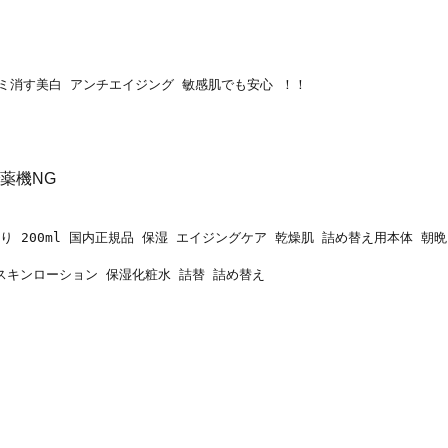
 シミ消す美白 アンチエイジング 敏感肌でも安心 ！！
薬機NG
り 200ml 国内正規品 保湿 エイジングケア 乾燥肌 詰め替え用本体 朝
ン スキンローション 保湿化粧水 詰替 詰め替え