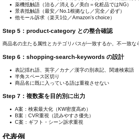
薬機抵触語（治る／消える／美白＝化粧品ではNG）
景表抵触語（最安／No.1根拠なし／完全／必ず）
他モール訴求（楽天1位／Amazon's choice）
Step 5：product-category との整合確認
商品名の主たる属性とカテゴリパスが一致するか。不一致な
Step 6：shopping-search-keywords の設計
表記揺れ語、英字／カナ／漢字の別表記、関連検索語
半角スペース区切り
商品名に既に入っている語は重複させない
Step 7：複数案を目的別に出力
A案：検索最大化（KW密度高め）
B案：CVR重視（読みやすさ優先）
C案：ギフト・シーン訴求重視
代表例