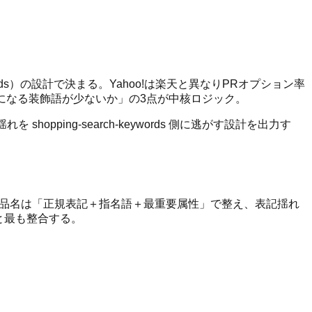
ywords）の設計で決まる。Yahoo!は楽天と異なりPRオプション率
イズになる装飾語が少ないか」の3点が中核ロジック。
ing-search-keywords 側に逃がす設計を出力す
品名は「正規表記＋指名語＋最重要属性」で整え、表記揺れ
ムと最も整合する。