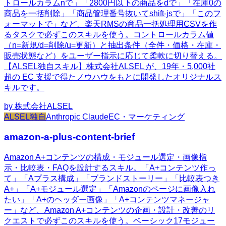
トロールカラムnで」「2800円以下の商品をdで」「在庫0の
商品を一括削除」「商品管理番号抜いてshift-jsで」「このフ
ォーマットで」など、楽天RMSの商品一括処理用CSVを作
るタスクで必ずこのスキルを使う。コントロールカラム値
（n=新規/d=削除/u=更新）と抽出条件（全件・価格・在庫・
販売状態など）をユーザー指示に応じて柔軟に切り替える。
【ALSEL独自スキル】株式会社ALSEL が、19年・5,000社
超の EC 支援で得たノウハウをもとに開発したオリジナルス
キルです。
by
株式会社ALSEL
ALSEL独自
Anthropic Claude
EC・マーケティング
amazon-a-plus-content-brief
Amazon A+コンテンツの構成・モジュール選定・画像指
示・比較表・FAQを設計するスキル。「A+コンテンツ作っ
て」「Aプラス構成」「ブランドストーリー」「比較表つき
A+」「A+モジュール選定」「Amazonのページに画像入れ
たい」「A+のヘッダー画像」「A+コンテンツマネージャ
ー」など、Amazon A+コンテンツの企画・設計・改善のリ
クエストで必ずこのスキルを使う。ベーシック17モジュー