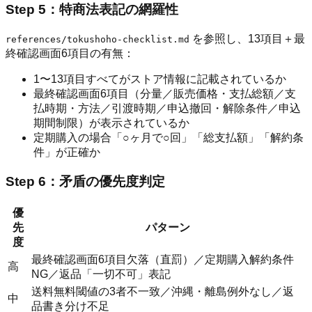
Step 5：特商法表記の網羅性
を参照し、13項目＋最
references/tokushoho-checklist.md
終確認画面6項目の有無：
1〜13項目すべてがストア情報に記載されているか
最終確認画面6項目（分量／販売価格・支払総額／支
払時期・方法／引渡時期／申込撤回・解除条件／申込
期間制限）が表示されているか
定期購入の場合「○ヶ月で○回」「総支払額」「解約条
件」が正確か
Step 6：矛盾の優先度判定
優
先
パターン
度
最終確認画面6項目欠落（直罰）／定期購入解約条件
高
NG／返品「一切不可」表記
送料無料閾値の3者不一致／沖縄・離島例外なし／返
中
品書き分け不足