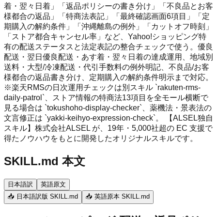
着・翌々日着」「返品ポリシーの書き分け」「不良品とお客
様都合の返品」「特商法表記」「最終確認画面6項目」「定
期購入の解約条件」「沖縄離島の例外」「カットオフ時刻」
「ストア都合キャンセル率」など、Yahoo!ショッピング特
有の配送ステータスと法定表記の整合チェックで使う。優良
配送・翌日優良配送・あす着・翌々日着の達成運用、地域別
送料・大型/冷凍配送・代引手数料の例外明記、不良品/お客
様都合の返品書き分け、定期購入の解約条件明示まで対応。
※楽天RMSの日次運用チェックは別スキル `rakuten-rms-
daily-patrol`、ストア情報の特商法13項目を全モール横断で
見る場合は `tokushoho-display-checker`、薬機法・景表法の
文言修正は `yakki-keihyo-expression-check`。 【ALSEL独自
スキル】株式会社ALSEL が、19年・5,000社超の EC 支援で
得たノウハウをもとに開発したオリジナルスキルです。
SKILL.md 本文
日本語訳
英語原文
📥 日本語訳版 SKILL.md
📥 英語原本 SKILL.md