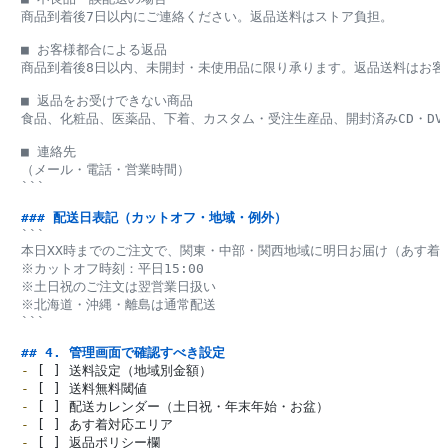
商品到着後7日以内にご連絡ください。返品送料はストア負担。

■ お客様都合による返品

商品到着後8日以内、未開封・未使用品に限り承ります。返品送料はお客様
■ 返品をお受けできない商品

食品、化粧品、医薬品、下着、カスタム・受注生産品、開封済みCD・DVD
■ 連絡先

（メール・電話・営業時間）

```
### 配送日表記（カットオフ・地域・例外）
```

本日XX時までのご注文で、関東・中部・関西地域に明日お届け（あす着）
※カットオフ時刻：平日15:00

※土日祝のご注文は翌営業日扱い

※北海道・沖縄・離島は通常配送

```
## 4. 管理画面で確認すべき設定
-
-
-
-
-