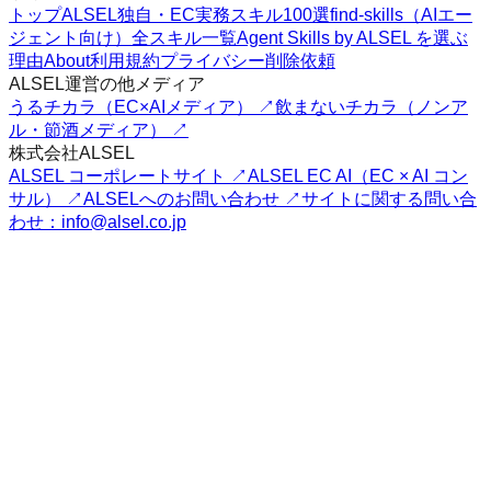
トップ
ALSEL独自・EC実務スキル100選
find-skills（AIエー
ジェント向け）
全スキル一覧
Agent Skills by ALSEL を選ぶ
理由
About
利用規約
プライバシー
削除依頼
ALSEL運営の他メディア
うるチカラ（EC×AIメディア） ↗
飲まないチカラ（ノンア
ル・節酒メディア） ↗
株式会社ALSEL
ALSEL コーポレートサイト ↗
ALSEL EC AI（EC × AI コン
サル） ↗
ALSELへのお問い合わせ ↗
サイトに関する問い合
わせ：info@alsel.co.jp