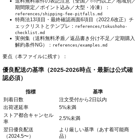
送料無料条件の表記注意（全国／○○円以上／地域別／
期間限定／ポイント込み／大型・冷凍）：
references/shipping-fee-pitfalls.md
特商法13項目・最終確認画面6項目（2022.6改正）チ
ェックリストとテンプレ：
references/tokushoho-
checklist.md
実例集（送料無料矛盾／返品書き分け不足／定期購入
解約条件NG）：
references/examples.md
要点（本ファイルに残す）：
優良配送の基準（2025-2026時点・最新は公式確
認必須）
指標
基準
到着日数
注文受付から2日以内
出荷遅延率
5%未満
ストア都合キャンセル
2.5%未満
率
翌日優良配送
より厳しい基準（あす着可能商
（2024.5〜）
品）