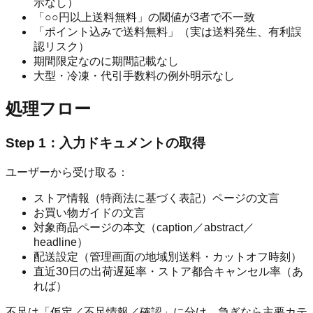
示なし）
「○○円以上送料無料」の閾値が3者で不一致
「ポイント込みで送料無料」（実は送料発生、有利誤
認リスク）
期間限定なのに期間記載なし
大型・冷凍・代引手数料の例外明示なし
処理フロー
Step 1：入力ドキュメントの取得
ユーザーから受け取る：
ストア情報（特商法に基づく表記）ページの文言
お買い物ガイドの文言
対象商品ページの本文（caption／abstract／
headline）
配送設定（管理画面の地域別送料・カットオフ時刻）
直近30日の出荷遅延率・ストア都合キャンセル率（あ
れば）
不足は「仮定／不足情報／確認」に分け、急ぎなら主要カテ