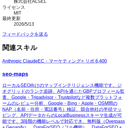
株式会社ALSEL
ライセンス
MIT
最終更新
2026/5/13
フィードバックを送る
関連スキル
Anthropic Claude
EC・マーケティング
⭐ リポ
6,400
seo-maps
ローカルSEO向けのマップインテリジェンス機能です。ジ
オグリッドのランク追跡、APIを通じたGBPプロフィール監
査、Google・Tripadvisor・Trustpilotなど複数プラットフォ
ームのレビュー分析、Google・Bing・Apple・OSM間の
NAP（名前・住所・電話番号）検証、競合他社の半径マッ
ピング、APIデータからのLocalBusinessスキーマ生成が可
能です。3段階の機能レベルで対応でき、無料版（Overpass
+ Geoapify）、DataForSEO（フル機能）、DataForSEO +