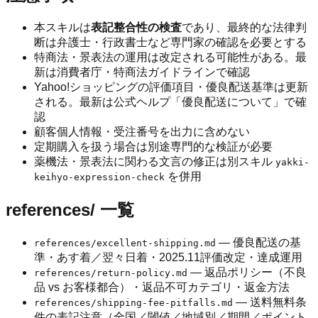
本スキルは
表記整合性の検査
であり、最終的な法律判
断は弁護士・行政書士など専門家の確認を必要とする
特商法・景表法の運用は改定される可能性がある。最
新は消費者庁・特商法ガイドラインで確認
Yahoo!ショッピングの評価項目・優良配送基準は更新
される。最新は公式ヘルプ「優良配送について」で確
認
顧客個人情報・受注番号を出力に含めない
定期購入を扱う場合は別途専門的な検証が必要
薬機法・景表法に関わる文言の修正は別スキル
yakki-
を併用
keihyo-expression-check
references/ 一覧
— 優良配送の基
references/excellent-shipping.md
準・あす着／翌々日着・2025.11評価改定・達成運用
— 返品ポリシー（不良
references/return-policy.md
品 vs お客様都合）・返品不可カテゴリ・返金方法
— 送料無料条
references/shipping-fee-pitfalls.md
件の表記注意（全国／閾値／地域別／期間／ポイント