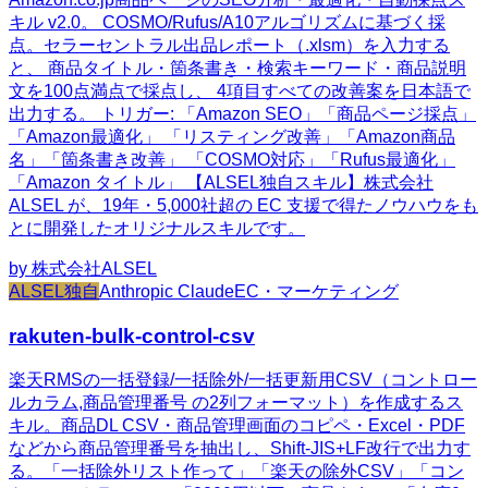
キル v2.0。 COSMO/Rufus/A10アルゴリズムに基づく採
点。セラーセントラル出品レポート（.xlsm）を入力する
と、 商品タイトル・箇条書き・検索キーワード・商品説明
文を100点満点で採点し、 4項目すべての改善案を日本語で
出力する。 トリガー: 「Amazon SEO」「商品ページ採点」
「Amazon最適化」 「リスティング改善」「Amazon商品
名」「箇条書き改善」 「COSMO対応」「Rufus最適化」
「Amazon タイトル」 【ALSEL独自スキル】株式会社
ALSEL が、19年・5,000社超の EC 支援で得たノウハウをも
とに開発したオリジナルスキルです。
by
株式会社ALSEL
ALSEL独自
Anthropic Claude
EC・マーケティング
rakuten-bulk-control-csv
楽天RMSの一括登録/一括除外/一括更新用CSV（コントロー
ルカラム,商品管理番号 の2列フォーマット）を作成するス
キル。商品DL CSV・商品管理画面のコピペ・Excel・PDF
などから商品管理番号を抽出し、Shift-JIS+LF改行で出力す
る。「一括除外リスト作って」「楽天の除外CSV」「コン