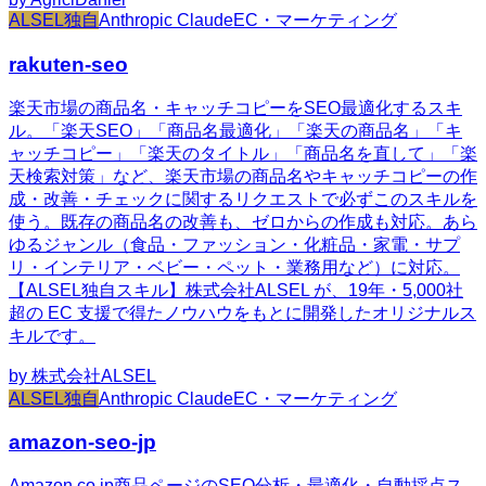
ALSEL独自
Anthropic Claude
EC・マーケティング
rakuten-seo
楽天市場の商品名・キャッチコピーをSEO最適化するスキ
ル。「楽天SEO」「商品名最適化」「楽天の商品名」「キ
ャッチコピー」「楽天のタイトル」「商品名を直して」「楽
天検索対策」など、楽天市場の商品名やキャッチコピーの作
成・改善・チェックに関するリクエストで必ずこのスキルを
使う。既存の商品名の改善も、ゼロからの作成も対応。あら
ゆるジャンル（食品・ファッション・化粧品・家電・サプ
リ・インテリア・ベビー・ペット・業務用など）に対応。
【ALSEL独自スキル】株式会社ALSEL が、19年・5,000社
超の EC 支援で得たノウハウをもとに開発したオリジナルス
キルです。
by
株式会社ALSEL
ALSEL独自
Anthropic Claude
EC・マーケティング
amazon-seo-jp
Amazon.co.jp商品ページのSEO分析・最適化・自動採点ス