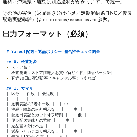
無料／沖縄県・離島は別途送料がかかります」で統一。
その他の実例（返品書き分け不足／定期解約条件NG／優良
配送実態乖離）は
参照。
references/examples.md
出力フォーマット（必須）
# Yahoo!配送・返品ポリシー 整合性チェック結果
## 0. 検査対象
-
-
-
 直近30日出荷遅延率／キャンセル率：（あれば）

## 1. サマリ
| 区分 | 件数 | 優先度 |

|---|---|---|

| 送料表記の3者不一致 |  | 中 |

| 沖縄・離島の例外明示なし |  | 中 |

| 配送日表記とカットオフ時刻 |  | 低 |

| 優良配送実態との乖離 |  | 中 |

| 返品書き分け不足 |  | 中 |

| 返品不可カテゴリ明示なし |  | 中 |

| 特商法13項目欠落 |  | 高 |
