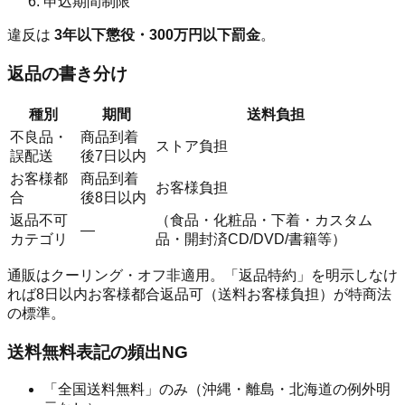
申込期間制限
違反は
3年以下懲役・300万円以下罰金
。
返品の書き分け
種別
期間
送料負担
不良品・
商品到着
ストア負担
誤配送
後7日以内
お客様都
商品到着
お客様負担
合
後8日以内
返品不可
（食品・化粧品・下着・カスタム
—
カテゴリ
品・開封済CD/DVD/書籍等）
通販はクーリング・オフ非適用。「返品特約」を明示しなけ
れば8日以内お客様都合返品可（送料お客様負担）が特商法
の標準。
送料無料表記の頻出NG
「全国送料無料」のみ（沖縄・離島・北海道の例外明