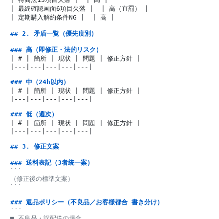
| 最終確認画面6項目欠落 |  | 高（直罰） |

| 定期購入解約条件NG |  | 高 |

## 2. 矛盾一覧（優先度別）
### 高（即修正・法的リスク）
| # | 箇所 | 現状 | 問題 | 修正方針 |

|---|---|---|---|---|

### 中（24h以内）
| # | 箇所 | 現状 | 問題 | 修正方針 |

|---|---|---|---|---|

### 低（週次）
| # | 箇所 | 現状 | 問題 | 修正方針 |

|---|---|---|---|---|

## 3. 修正文案
### 送料表記（3者統一案）
```

（修正後の標準文案）

```
### 返品ポリシー（不良品／お客様都合 書き分け）
```

■ 不良品・誤配送の場合
