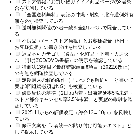
ストア情報／お買い物ガイド／商品ページの3者突
合を実施している
「全国送料無料」表記の沖縄・離島・北海道例外有
無を必ず検査している
送料無料閾値の3者一致を金額レベルで照合してい
る
不良品（7日・ストア負担）とお客様都合（8日・
お客様負担）の書き分けを検査している
返品不可カテゴリ（食品・化粧品・下着・カスタ
ム・開封済CD/DVD/書籍）の明示を確認している
特商法13項目／最終確認画面6項目（2022.6改正）
の有無を網羅検査している
定期購入の解約条件（「いつでも解約可」と書いて
実は3回継続必須はNG）を検査している
優良配送の基準（2日以内着・出荷遅延率5%未満・
ストア都合キャンセル率2.5%未満）と実態の乖離を確
認している
2025.11からの評価改定（総合13→10点）を反映し
ている
修正文案を「3者統一の貼り付け可能テキスト」と
して提示している