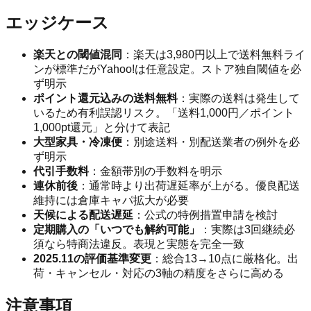
エッジケース
楽天との閾値混同
：楽天は3,980円以上で送料無料ライ
ンが標準だがYahoo!は任意設定。ストア独自閾値を必
ず明示
ポイント還元込みの送料無料
：実際の送料は発生して
いるため有利誤認リスク。「送料1,000円／ポイント
1,000pt還元」と分けて表記
大型家具・冷凍便
：別途送料・別配送業者の例外を必
ず明示
代引手数料
：金額帯別の手数料を明示
連休前後
：通常時より出荷遅延率が上がる。優良配送
維持には倉庫キャパ拡大が必要
天候による配送遅延
：公式の特例措置申請を検討
定期購入の「いつでも解約可能」
：実際は3回継続必
須なら特商法違反。表現と実態を完全一致
2025.11の評価基準変更
：総合13→10点に厳格化。出
荷・キャンセル・対応の3軸の精度をさらに高める
注意事項