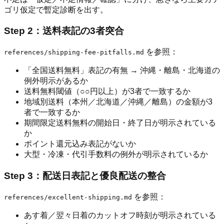
ゴリ仮定で暫定診断を出す。
Step 2：送料表記の3者突合
を参照：
references/shipping-fee-pitfalls.md
「全国送料無料」表記の有無 → 沖縄・離島・北海道の
例外明示があるか
送料無料閾値（○○円以上）が3者で一致するか
地域別送料（本州／北海道／沖縄／離島）の金額が3
者で一致するか
期間限定送料無料の開始日・終了日が明示されている
か
ポイント還元込み表記がないか
大型・冷凍・代引手数料の例外が明示されているか
Step 3：配送日表記と優良配送の整合
を参照：
references/excellent-shipping.md
あす着／翌々日着のカットオフ時刻が明示されている