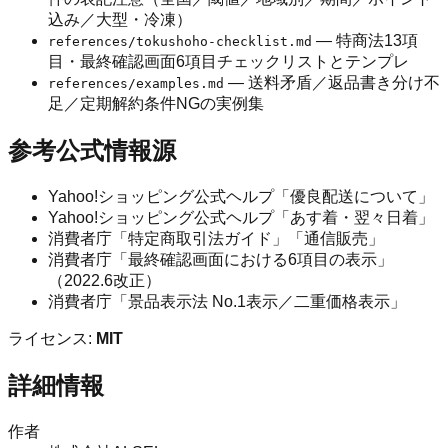
込み／大型・冷凍）
— 特商法13項
references/tokushoho-checklist.md
目・最終確認画面6項目チェックリストとテンプレ
— 送料矛盾／返品書き分け不
references/examples.md
足／定期解約条件NGの実例集
参考公式情報源
Yahoo!ショッピング公式ヘルプ「優良配送について」
Yahoo!ショッピング公式ヘルプ「あす着・翌々日着」
消費者庁「特定商取引法ガイド」「通信販売」
消費者庁「最終確認画面における6項目の表示」
（2022.6改正）
消費者庁「景品表示法 No.1表示／二重価格表示」
ライセンス:
MIT
詳細情報
作者