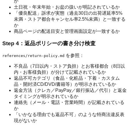
か
土日祝・年末年始・お盆の扱いが明記されているか
「優良配送」訴求が実態（過去30日の出荷遅延率5%
未満・ストア都合キャンセル率2.5%未満）と一致する
か
商品ページの配送目安と管理画面設定が一致するか
Step 4：返品ポリシーの書き分け検査
を参照：
references/return-policy.md
不良品（7日以内・ストア負担）とお客様都合（8日以
内・お客様負担）が分けて記載されているか
返品不可カテゴリ（食品・化粧品・下着・カスタム
品・開封済CD/DVD/書籍等）が明示されているか
返金方法（クレカ／PayPay／銀行振込／代引）と返金
タイミングが明示されているか
連絡先（メール・電話・営業時間）が記載されている
か
「いかなる理由でも返品不可」のような特商法違反表
現がないか