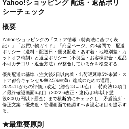
Yahoo!ショッピング 配送・返品ポリ
シーチェック
概要
Yahoo!ショッピングの「ストア情報（特商法に基づく表
記）」「お買い物ガイド」「商品ページ」の3者間で、配送
ポリシー（送料・配送日・優良配送・あす着・地域別差・カ
ットオフ時刻）と返品ポリシー（不良品・お客様都合・返品
不可カテゴリ・返金方法）が整合しているかを検査する。
優良配送の基準（注文後2日以内着・出荷遅延率5%未満・ス
トア都合キャンセル率2.5%未満）達成のための運用、
2025.11からの評価点改定（総合13→10点）、特商法13項目
／最終確認画面6項目（2022.6改正・違反は3年以下懲
役/300万円以下罰金）まで横断的にチェックし、矛盾箇所・
修正文案・優先度・管理画面で確認すべき設定項目を提示す
る。
★最重要原則