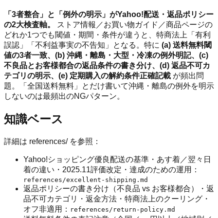
「3者整合」と「例外の明示」がYahoo!配送・返品ポリシー
の2大検査軸。
ストア情報／お買い物ガイド／商品ページの
どれか1つでも閾値・期間・条件が違うと、特商法上「有利
誤認」「不利益事実の不告知」となる。特に
(a) 送料無料閾
値の3者一致、(b) 沖縄・離島・大型・冷凍の例外明記、(c)
不良品とお客様都合の返品条件の書き分け、(d) 返品不可カ
テゴリの明示、(e) 定期購入の解約条件正確記載
が頻出問
題。「全国送料無料」とだけ書いて沖縄・離島の例外を明示
しないのは最頻出のNGパターン。
知識ベース
詳細は references/ を参照：
Yahoo!ショッピング優良配送の基準・あす着／翌々日
着の違い・2025.11評価改定・達成のための運用：
references/excellent-shipping.md
返品ポリシーの書き分け（不良品 vs お客様都合）・返
品不可カテゴリ・返金方法・特商法上のクーリング・
オフ非適用：
references/return-policy.md