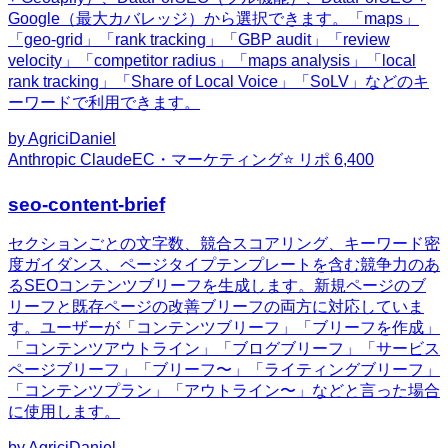
Google（最大カバレッジ）から選択できます。「maps」
「geo-grid」「rank tracking」「GBP audit」「review
velocity」「competitor radius」「maps analysis」「local
rank tracking」「Share of Local Voice」「SoLV」などのキ
ーワードで利用できます。
by
AgriciDaniel
Anthropic Claude
EC・マーケティング
⭐ リポ
6,400
seo-content-brief
セクションごとの文字数、競合スコアリング、キーワード密
度ガイダンス、ページタイプテンプレートを含む競争力のあ
るSEOコンテンツブリーフを生成します。新規ページのブ
リーフと既存ページの改善ブリーフの両方に対応していま
す。ユーザーが「コンテンツブリーフ」「ブリーフを作成」
「コンテンツアウトライン」「ブログブリーフ」「サービス
ページブリーフ」「ブリーフ〜」「ライティングブリーフ」
「コンテンツプラン」「アウトライン〜」などと言った場合
に使用します。
by
AgriciDaniel