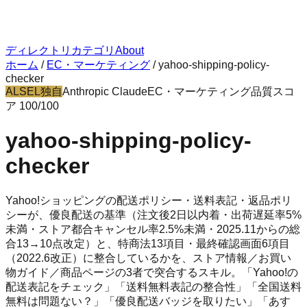
ディレクトリ
カテゴリ
About
ホーム
/
EC・マーケティング
/
yahoo-shipping-policy-
checker
ALSEL独自
Anthropic Claude
EC・マーケティング
品質スコ
ア
100
/100
yahoo-shipping-policy-
checker
Yahoo!ショッピングの配送ポリシー・送料表記・返品ポリ
シーが、優良配送の基準（注文後2日以内着・出荷遅延率5%
未満・ストア都合キャンセル率2.5%未満・2025.11からの総
合13→10点改定）と、特商法13項目・最終確認画面6項目
（2022.6改正）に整合しているかを、ストア情報／お買い
物ガイド／商品ページの3者で突合するスキル。「Yahoo!の
配送表記をチェック」「送料無料表記の整合性」「全国送料
無料は問題ない？」「優良配送バッジを取りたい」「あす