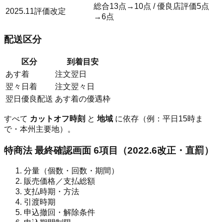
総合13点→10点 / 優良店評価5点
2025.11評価改定
→6点
配送区分
区分
到着目安
あす着
注文翌日
翌々日着
注文翌々日
翌日優良配送
あす着の優遇枠
すべて
カットオフ時刻
と
地域
に依存（例：平日15時ま
で・本州主要地）。
特商法 最終確認画面 6項目（2022.6改正・直罰）
分量（個数・回数・期間）
販売価格／支払総額
支払時期・方法
引渡時期
申込撤回・解除条件