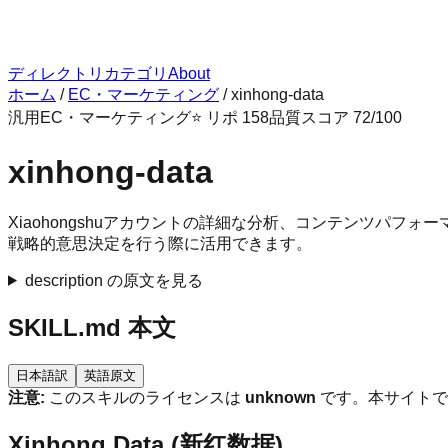
ディレクトリ
カテゴリ
About
ホーム
/
EC・マーケティング
/
xinhong-data
汎用
EC・マーケティング
⭐ リポ
158
品質スコア
72
/100
xinhong-data
Xiaohongshuアカウントの詳細な分析、コンテンツパ
戦略的意思決定を行う際に活用できます。
description の原文を見る
SKILL.md 本文
日本語訳
英語原文
注意:
このスキルのライセンスは
unknown
です。本サイトで
Xinhong Data (新红数据)