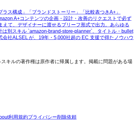
Aプラス構成」「ブランドストーリー」「比較表つきA+」
azon A+コンテンツの企画・設計・改善のリクエストで必ず
踏まえて、デザイナーに渡せるブリーフ形式で出力。あらゆる
n-brand-store-planner`、タイトル・bullet
独自スキル】株式会社ALSEL が、19年・5,000社超の EC 支援で得たノウハウ
す。 各スキルの著作権は原作者に帰属します。掲載に問題がある場
bout
利用規約
プライバシー
削除依頼