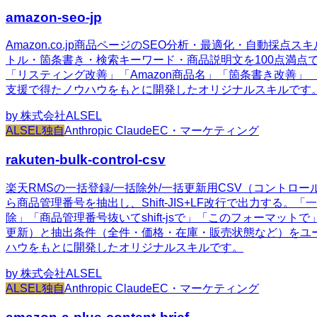
amazon-seo-jp
Amazon.co.jp商品ページのSEO分析・最適化・自動採点スキ
トル・箇条書き・検索キーワード・商品説明文を100点満点で採点
「リスティング改善」「Amazon商品名」「箇条書き改善」 「COS
支援で得たノウハウをもとに開発したオリジナルスキルです
by
株式会社ALSEL
ALSEL独自
Anthropic Claude
EC・マーケティング
rakuten-bulk-control-csv
楽天RMSの一括登録/一括除外/一括更新用CSV（コントロール
ら商品管理番号を抽出し、Shift-JIS+LF改行で出力す
除」「商品管理番号抜いてshift-jsで」「このフォーマット
更新）と抽出条件（全件・価格・在庫・販売状態など）をユーザー指
ハウをもとに開発したオリジナルスキルです。
by
株式会社ALSEL
ALSEL独自
Anthropic Claude
EC・マーケティング