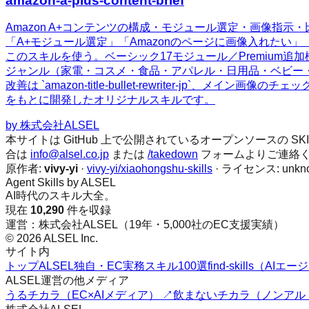
amazon-a-plus-content-brief
Amazon A+コンテンツの構成・モジュール選定・画像指
「A+モジュール選定」「Amazonのページに画像入れたい」
このスキルを使う。ベーシック17モジュール／Premiu
ジャンル（家電・コスメ・食品・アパレル・日用品・ベビー・ペット等）
改善は `amazon-title-bullet-rewriter-jp`、メイン画
をもとに開発したオリジナルスキルです。
by
株式会社ALSEL
本サイトは GitHub 上で公開されているオープンソースの
合は
info@alsel.co.jp
または
/takedown
フォームよりご連絡
原作者:
vivy-yi
·
vivy-yi/xiaohongshu-skills
· ライセンス:
unkn
Agent Skills by ALSEL
AI時代のスキル大全。
現在
10,290
件を収録
運営：株式会社ALSEL（19年・5,000社のEC支援実績）
© 2026 ALSEL Inc.
サイト内
トップ
ALSEL独自・EC実務スキル100選
find-skills（A
ALSEL運営の他メディア
うるチカラ（EC×AIメディア） ↗
飲まないチカラ（ノンアル