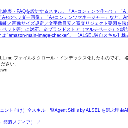
示・比較表・FAQを設計するスキル。「A+コンテンツ作って」「
「A+のヘッダー画像」「A+コンテンツマネージャー」など、Am
m追加機能／画像サイズ規定／文字数目安／審査リジェクト要因を
に対応。※ブランドストア（マルチページ）の設計は別スキル `amazo
像のチェックは `amazon-main-image-checker`。 【ALSEL
 SKILL.md ファイルをクロール・インデックス化したもので
ください。
own
Iエージェント向け）
全スキル一覧
Agent Skills by ALSEL を選ぶ理由
A
・節酒メディア） ↗