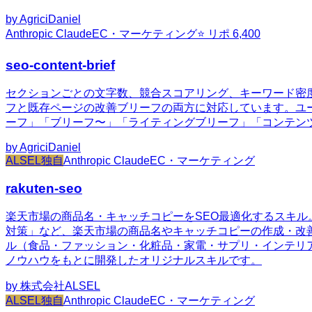
by
AgriciDaniel
Anthropic Claude
EC・マーケティング
⭐ リポ
6,400
seo-content-brief
セクションごとの文字数、競合スコアリング、キーワード密
フと既存ページの改善ブリーフの両方に対応しています。ユ
ーフ」「ブリーフ〜」「ライティングブリーフ」「コンテン
by
AgriciDaniel
ALSEL独自
Anthropic Claude
EC・マーケティング
rakuten-seo
楽天市場の商品名・キャッチコピーをSEO最適化するスキル
対策」など、楽天市場の商品名やキャッチコピーの作成・改
ル（食品・ファッション・化粧品・家電・サプリ・インテリア・ベビ
ノウハウをもとに開発したオリジナルスキルです。
by
株式会社ALSEL
ALSEL独自
Anthropic Claude
EC・マーケティング