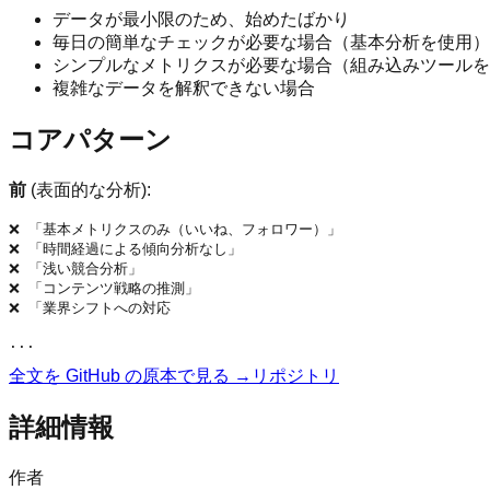
データが最小限のため、始めたばかり
毎日の簡単なチェックが必要な場合（基本分析を使用）
シンプルなメトリクスが必要な場合（組み込みツールを
複雑なデータを解釈できない場合
コアパターン
前
(表面的な分析):
❌ 「基本メトリクスのみ（いいね、フォロワー）」

❌ 「時間経過による傾向分析なし」

❌ 「浅い競合分析」

❌ 「コンテンツ戦略の推測」

❌ 「業界シフトへの対応

全文を GitHub の原本で見る →
リポジトリ
詳細情報
作者