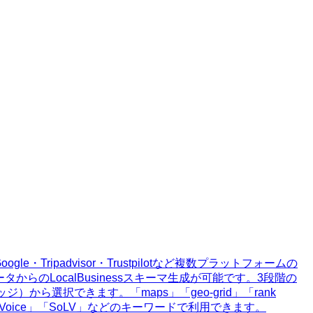
ipadvisor・Trustpilotなど複数プラットフォームの
タからのLocalBusinessスキーマ生成が可能です。3段階の
バレッジ）から選択できます。「maps」「geo-grid」「rank
are of Local Voice」「SoLV」などのキーワードで利用できます。