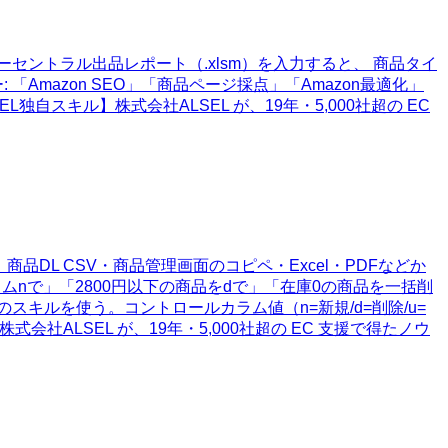
。セラーセントラル出品レポート（.xlsm）を入力すると、 商品タイ
Amazon SEO」「商品ページ採点」「Amazon最適化」
L独自スキル】株式会社ALSEL が、19年・5,000社超の EC
品DL CSV・商品管理画面のコピペ・Excel・PDFなどか
ラムnで」「2800円以下の商品をdで」「在庫0の商品を一括削
のスキルを使う。コントロールカラム値（n=新規/d=削除/u=
ALSEL が、19年・5,000社超の EC 支援で得たノウ