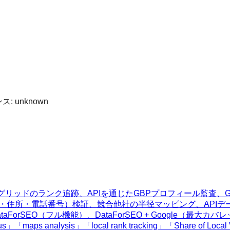
ンス:
unknown
ランク追跡、APIを通じたGBPプロフィール監査、Google・Tr
（名前・住所・電話番号）検証、競合他社の半径マッピング、APIデー
taForSEO（フル機能）、DataForSEO + Google（最大カ
r radius」「maps analysis」「local rank tracking」「Sh