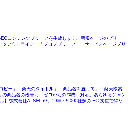
EOコンテンツブリーフを生成します。新規ページのブリー
ンツアウトライン」「ブログブリーフ」「サービスページブリ
。
チコピー」「楽天のタイトル」「商品名を直して」「楽天検索
存の商品名の改善も、ゼロからの作成も対応。あらゆるジャン
会社ALSEL が、19年・5,000社超の EC 支援で得た