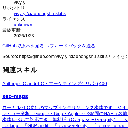
vivy-yi
リポジトリ
vivy-yi/xiaohongshu-skills
ライセンス
unknown
最終更新
2026/1/23
GitHubで原本を見る →
フィードバックを送る
Source:
https://github.com/vivy-yi/xiaohongshu-skills
/ ライセ
関連スキル
Anthropic Claude
EC・マーケティング
⭐ リポ
6,400
seo-maps
ローカルSEO向けのマップインテリジェンス機能です。ジオグリッドの
レビュー分析、Google・Bing・Apple・OSM間のNAP
機能レベルで対応でき、無料版（Overpass + Geoapify）、Da
tracking」「GBP audit」「review velocity」「competito