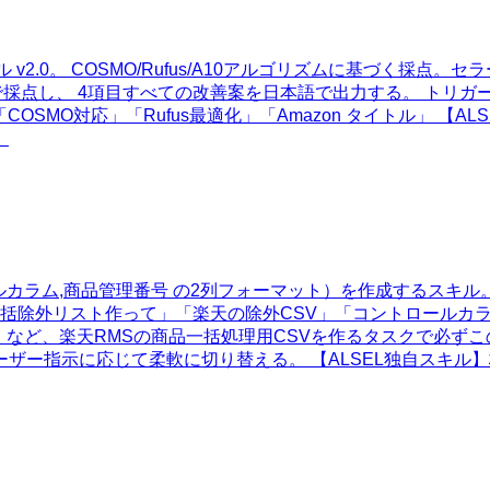
ル v2.0。 COSMO/Rufus/A10アルゴリズムに基づく採点
し、 4項目すべての改善案を日本語で出力する。 トリガー: 「
MO対応」「Rufus最適化」「Amazon タイトル」 【ALSE
。
カラム,商品管理番号 の2列フォーマット）を作成するスキル。商
る。「一括除外リスト作って」「楽天の除外CSV」「コントロールカ
で」など、楽天RMSの商品一括処理用CSVを作るタスクで必ずこ
示に応じて柔軟に切り替える。 【ALSEL独自スキル】株式会社