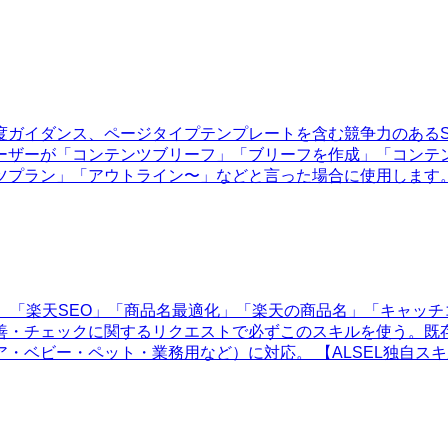
度ガイダンス、ページタイプテンプレートを含む競争力のあるS
ーザーが「コンテンツブリーフ」「ブリーフを作成」「コンテ
ツプラン」「アウトライン〜」などと言った場合に使用します
。「楽天SEO」「商品名最適化」「楽天の商品名」「キャッ
善・チェックに関するリクエストで必ずこのスキルを使う。既
ー・ペット・業務用など）に対応。 【ALSEL独自スキル】株式