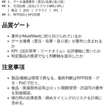
## 3. データ連携要件（受注/在庫/送り状）

## 4. 方式比較（自社/クラウドWMS/3PL）

   | 観点 | 自社 | クラウド | 3PL |

品質ゲート
要件がMust/Wantに切り分けられているか
データ連携（受注・在庫・送り状）が要件に含まれる
か
KPI（誤出荷率・リードタイム）を評価軸に置いたか
特定製品の推奨でなく判断軸を提示したか
注意事項
製品/価格は環境で異なる。最終判断はRFP回答・デ
モ・PoCで行う。
食品・医薬部外品等はロット/期限管理・許認可の要件
を別途確認。
移行時の在庫差異・締めタイミングのリスクを計画に
含める。