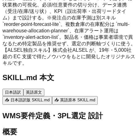
状業務の可視化、必須/任意要件の切り分け、データ連携
（受注/在庫/送り状）、KPI（誤出荷率・出荷リードタイ
ム）まで設計する。※発注点の在庫予測は別スキル
`reorder-point-forecast-lite`、複数倉庫の在庫配分は `multi-
warehouse-allocation-planner`、在庫アラート運用は
`inventory-alert-action-list`。製品名・価格は事業者環境で異
なるため特定製品を推奨せず、選定の判断軸づくりに使う。
【ALSEL独自スキル】株式会社ALSEL が、19年・5,000社
超の EC 支援で得たノウハウをもとに開発したオリジナルス
キルです。
SKILL.md 本文
日本語訳
英語原文
📥 日本語訳版 SKILL.md
📥 英語原本 SKILL.md
WMS要件定義・3PL選定 設計
概要