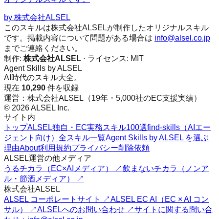
by
株式会社ALSEL
このスキルは株式会社ALSELが制作したオリジナルスキル
です。掲載内容について問題がある場合は
info@alsel.co.jp
までご連絡ください。
制作:
株式会社ALSEL
· ライセンス:
MIT
Agent Skills by ALSEL
AI時代のスキル大全。
現在
10,290
件を収録
運営：株式会社ALSEL（19年・5,000社のEC支援実績）
© 2026 ALSEL Inc.
サイト内
トップ
ALSEL独自・EC実務スキル100選
find-skills（AIエー
ジェント向け）
全スキル一覧
Agent Skills by ALSEL を選ぶ
理由
About
利用規約
プライバシー
削除依頼
ALSEL運営の他メディア
うるチカラ（EC×AIメディア） ↗
飲まないチカラ（ノンア
ル・節酒メディア） ↗
株式会社ALSEL
ALSEL コーポレートサイト ↗
ALSEL EC AI（EC × AI コン
サル） ↗
ALSELへのお問い合わせ ↗
サイトに関する問い合