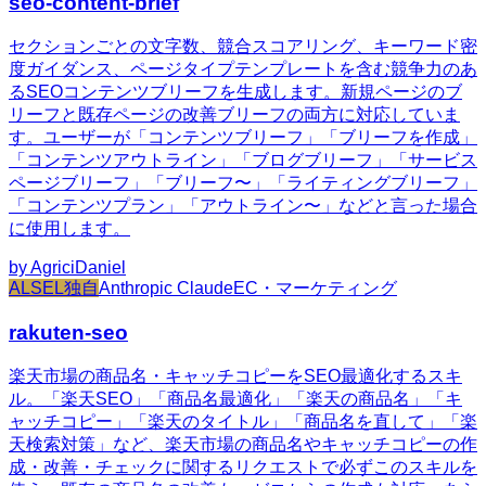
seo-content-brief
セクションごとの文字数、競合スコアリング、キーワード密
度ガイダンス、ページタイプテンプレートを含む競争力のあ
るSEOコンテンツブリーフを生成します。新規ページのブ
リーフと既存ページの改善ブリーフの両方に対応していま
す。ユーザーが「コンテンツブリーフ」「ブリーフを作成」
「コンテンツアウトライン」「ブログブリーフ」「サービス
ページブリーフ」「ブリーフ〜」「ライティングブリーフ」
「コンテンツプラン」「アウトライン〜」などと言った場合
に使用します。
by
AgriciDaniel
ALSEL独自
Anthropic Claude
EC・マーケティング
rakuten-seo
楽天市場の商品名・キャッチコピーをSEO最適化するスキ
ル。「楽天SEO」「商品名最適化」「楽天の商品名」「キ
ャッチコピー」「楽天のタイトル」「商品名を直して」「楽
天検索対策」など、楽天市場の商品名やキャッチコピーの作
成・改善・チェックに関するリクエストで必ずこのスキルを