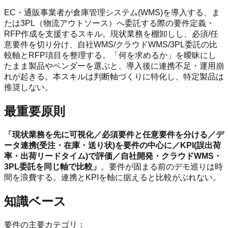
EC・通販事業者が倉庫管理システム(WMS)を導入する、ま
たは3PL（物流アウトソース）へ委託する際の要件定義・
RFP作成を支援するスキル。現状業務を棚卸しし、必須/任
意要件を切り分け、自社WMS/クラウドWMS/3PL委託の比
較軸とRFP項目を整理する。「何を求めるか」を曖昧にし
たまま製品やベンダーを選ぶと、導入後に連携不足・運用崩
れが起きる。本スキルは判断軸づくりに特化し、特定製品は
推奨しない。
最重要原則
「現状業務を先に可視化／必須要件と任意要件を分ける／デ
ータ連携(受注・在庫・送り状)を要件の中心に／KPI(誤出荷
率・出荷リードタイム)で評価／自社開発・クラウドWMS・
3PL委託を同じ軸で比較」
。要件が固まる前のデモ巡りは時
間を浪費する。連携とKPIを軸に据えると比較がぶれない。
知識ベース
要件の主要カテゴリ：