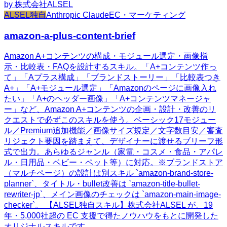
by
株式会社ALSEL
ALSEL独自
Anthropic Claude
EC・マーケティング
amazon-a-plus-content-brief
Amazon A+コンテンツの構成・モジュール選定・画像指
示・比較表・FAQを設計するスキル。「A+コンテンツ作っ
て」「Aプラス構成」「ブランドストーリー」「比較表つき
A+」「A+モジュール選定」「Amazonのページに画像入れ
たい」「A+のヘッダー画像」「A+コンテンツマネージャ
ー」など、Amazon A+コンテンツの企画・設計・改善のリ
クエストで必ずこのスキルを使う。ベーシック17モジュー
ル／Premium追加機能／画像サイズ規定／文字数目安／審査
リジェクト要因を踏まえて、デザイナーに渡せるブリーフ形
式で出力。あらゆるジャンル（家電・コスメ・食品・アパレ
ル・日用品・ベビー・ペット等）に対応。※ブランドストア
（マルチページ）の設計は別スキル `amazon-brand-store-
planner`、タイトル・bullet改善は `amazon-title-bullet-
rewriter-jp`、メイン画像のチェックは `amazon-main-image-
checker`。 【ALSEL独自スキル】株式会社ALSEL が、19
年・5,000社超の EC 支援で得たノウハウをもとに開発した
オリジナルスキルです。