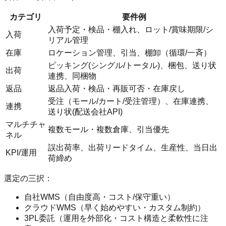
カテゴリ
要件例
入荷予定・検品・棚入れ、ロット/賞味期限/シ
入荷
リアル管理
在庫
ロケーション管理、引当、棚卸（循環/一斉）
ピッキング(シングル/トータル)、梱包、送り状
出荷
連携、同梱物
返品
返品入荷・検品・再販可否・在庫戻し
受注（モール/カート/受注管理）、在庫連携、
連携
送り状(配送会社API)
マルチチャ
複数モール・複数倉庫、引当優先
ネル
誤出荷率、出荷リードタイム、生産性、当日出
KPI/運用
荷締め
選定の三択：
自社WMS（自由度高・コスト/保守重い）
クラウドWMS（早く始めやすい・カスタム制約）
3PL委託（運用を外部化・コスト構造と柔軟性に注