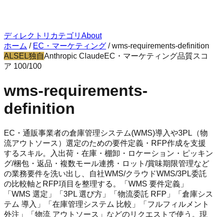
ディレクトリ
カテゴリ
About
ホーム
/
EC・マーケティング
/
wms-requirements-definition
ALSEL独自
Anthropic Claude
EC・マーケティング
品質スコ
ア
100
/100
wms-requirements-
definition
EC・通販事業者の倉庫管理システム(WMS)導入や3PL（物
流アウトソース）選定のための要件定義・RFP作成を支援
するスキル。入出荷・在庫・棚卸・ロケーション・ピッキン
グ/梱包・返品・複数モール連携・ロット/賞味期限管理など
の業務要件を洗い出し、自社WMS/クラウドWMS/3PL委託
の比較軸とRFP項目を整理する。「WMS 要件定義」
「WMS 選定」「3PL 選び方」「物流委託 RFP」「倉庫シス
テム 導入」「在庫管理システム 比較」「フルフィルメント
外注」「物流 アウトソース」などのリクエストで使う。現