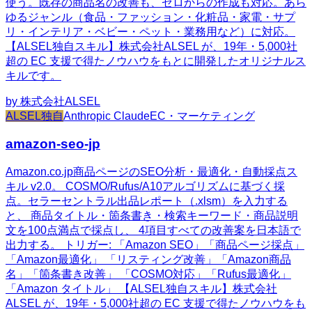
使う。既存の商品名の改善も、ゼロからの作成も対応。あら
ゆるジャンル（食品・ファッション・化粧品・家電・サプ
リ・インテリア・ベビー・ペット・業務用など）に対応。
【ALSEL独自スキル】株式会社ALSEL が、19年・5,000社
超の EC 支援で得たノウハウをもとに開発したオリジナルス
キルです。
by
株式会社ALSEL
ALSEL独自
Anthropic Claude
EC・マーケティング
amazon-seo-jp
Amazon.co.jp商品ページのSEO分析・最適化・自動採点ス
キル v2.0。 COSMO/Rufus/A10アルゴリズムに基づく採
点。セラーセントラル出品レポート（.xlsm）を入力する
と、 商品タイトル・箇条書き・検索キーワード・商品説明
文を100点満点で採点し、 4項目すべての改善案を日本語で
出力する。 トリガー: 「Amazon SEO」「商品ページ採点」
「Amazon最適化」 「リスティング改善」「Amazon商品
名」「箇条書き改善」 「COSMO対応」「Rufus最適化」
「Amazon タイトル」 【ALSEL独自スキル】株式会社
ALSEL が、19年・5,000社超の EC 支援で得たノウハウをも