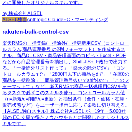
とに開発したオリジナルスキルです。
by
株式会社ALSEL
ALSEL独自
Anthropic Claude
EC・マーケティング
rakuten-bulk-control-csv
楽天RMSの一括登録/一括除外/一括更新用CSV（コントロー
ルカラム,商品管理番号 の2列フォーマット）を作成するス
キル。商品DL CSV・商品管理画面のコピペ・Excel・PDF
などから商品管理番号を抽出し、Shift-JIS+LF改行で出力す
る。「一括除外リスト作って」「楽天の除外CSV」「コン
トロールカラムnで」「2800円以下の商品をdで」「在庫0の
商品を一括削除」「商品管理番号抜いてshift-jsで」「このフ
ォーマットで」など、楽天RMSの商品一括処理用CSVを作
るタスクで必ずこのスキルを使う。コントロールカラム値
（n=新規/d=削除/u=更新）と抽出条件（全件・価格・在庫・
販売状態など）をユーザー指示に応じて柔軟に切り替える。
【ALSEL独自スキル】株式会社ALSEL が、19年・5,000社
超の EC 支援で得たノウハウをもとに開発したオリジナルス
キルです。