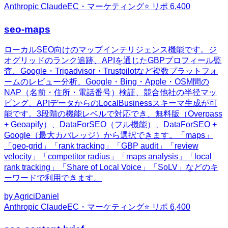
Anthropic Claude
EC・マーケティング
⭐ リポ
6,400
seo-maps
ローカルSEO向けのマップインテリジェンス機能です。ジ
オグリッドのランク追跡、APIを通じたGBPプロフィール監
査、Google・Tripadvisor・Trustpilotなど複数プラットフォ
ームのレビュー分析、Google・Bing・Apple・OSM間の
NAP（名前・住所・電話番号）検証、競合他社の半径マッ
ピング、APIデータからのLocalBusinessスキーマ生成が可
能です。3段階の機能レベルで対応でき、無料版（Overpass
+ Geoapify）、DataForSEO（フル機能）、DataForSEO +
Google（最大カバレッジ）から選択できます。「maps」
「geo-grid」「rank tracking」「GBP audit」「review
velocity」「competitor radius」「maps analysis」「local
rank tracking」「Share of Local Voice」「SoLV」などのキ
ーワードで利用できます。
by
AgriciDaniel
Anthropic Claude
EC・マーケティング
⭐ リポ
6,400