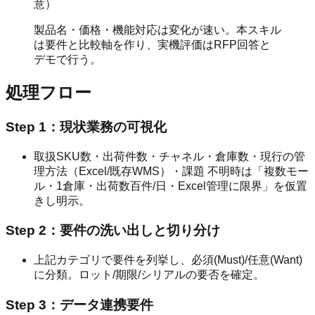
意）
製品名・価格・機能対応は変化が速い。本スキル
は要件と比較軸を作り、実機評価はRFP回答と
デモで行う。
処理フロー
Step 1：現状業務の可視化
取扱SKU数・出荷件数・チャネル・倉庫数・現行の管
理方法（Excel/既存WMS）・課題 不明時は「複数モー
ル・1倉庫・出荷数百件/日・Excel管理に限界」を仮置
きし明示。
Step 2：要件の洗い出しと切り分け
上記カテゴリで要件を列挙し、必須(Must)/任意(Want)
に分類。ロット/期限/シリアルの要否を確定。
Step 3：データ連携要件