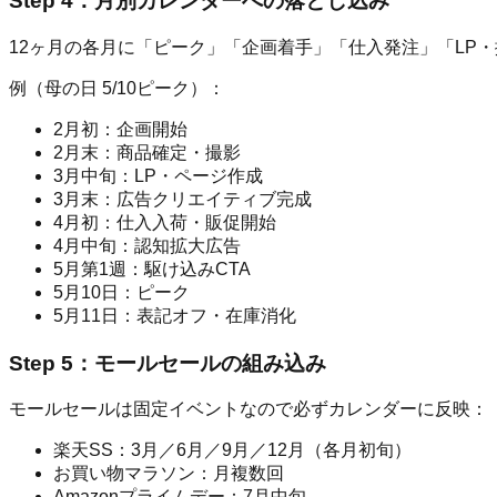
Step 4：月別カレンダーへの落とし込み
12ヶ月の各月に「ピーク」「企画着手」「仕入発注」「LP
例（母の日 5/10ピーク）：
2月初：企画開始
2月末：商品確定・撮影
3月中旬：LP・ページ作成
3月末：広告クリエイティブ完成
4月初：仕入入荷・販促開始
4月中旬：認知拡大広告
5月第1週：駆け込みCTA
5月10日：ピーク
5月11日：表記オフ・在庫消化
Step 5：モールセールの組み込み
モールセールは固定イベントなので必ずカレンダーに反映：
楽天SS：3月／6月／9月／12月（各月初旬）
お買い物マラソン：月複数回
Amazonプライムデー：7月中旬