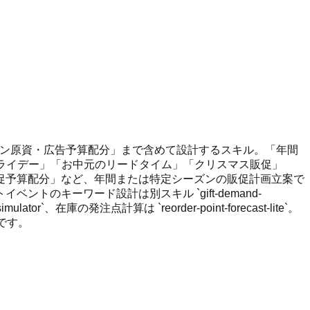
ーン原資・広告予算配分」まで含めて設計するスキル。「年間
フライデー」「お中元のリードタイム」「クリスマス販促」
促予算配分」など、年間または特定シーズンの販促計画立案で
キーワード設計は別スキル `gift-demand-
tor`、在庫の発注点計算は `reorder-point-forecast-lite`。
ルです。