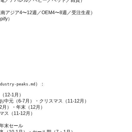
電／アパレル／ベビー／ペット／雑貨）
アジア4〜12週／OEM4〜8週／受注生産）
ify）
）：
dustry-peaks.md
12-1月）
中元（6-7月）・クリスマス（11-12月）
12月）・年末（12月）
ス（11-12月）
）
・年末セール
・冬（10-1月）・セール期（7・1月）