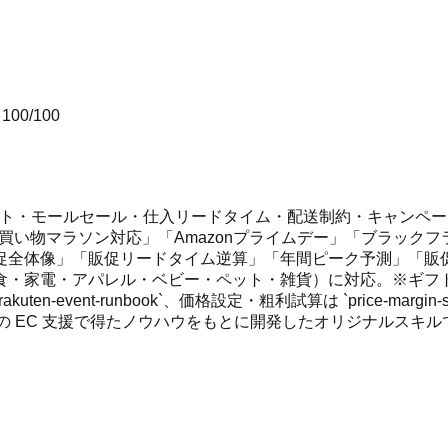
ア
100
/100
ント・モールセール・仕入リードタイム・配送制約・キャンペ
買い物マラソン対応」「Amazonプライムデー」「ブラック
促全体像」「販促リードタイム逆算」「年間ピーク予測」「販
電・アパレル・ベビー・ペット・雑貨）に対応。※ギフトイベントの
-event-runbook`、価格設定・粗利試算は `price-margin-simula
0社超の EC 支援で得たノウハウをもとに開発したオリジナルスキ