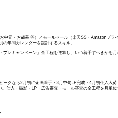
中元・お歳暮 等）／モールセール（楽天SS・Amazonプ
ル別の年間カレンダーを設計するスキル。
査・プレキャンペーン」全工程を逆算し、いつ着手すべきかを月
10ピークなら2月初に企画着手・3月中旬LP完成・4月初仕入入
い
。仕入・撮影・LP・広告審査・モール審査の全工程を月単位
ク