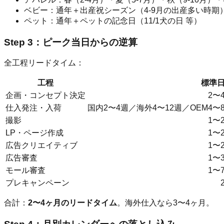
ベビー：通年＋出産祝シーズン（4-9月の出産多い時期
ペット：通年＋ペットの記念日（11/1犬の日 等）
Step 3：ピーク当日からの逆算
全工程リードタイム：
工程
標準
企画・コンセプト決定
2〜
仕入発注・入荷
国内2〜4週／海外4〜12週／OEM4〜
撮影
1〜
LP・ページ作成
1〜
広告クリエイティブ
1〜
広告審査
1〜
モール審査
1〜
プレキャンペーン
合計：
2〜4ヶ月のリードタイム
。海外仕入なら3〜4ヶ月。