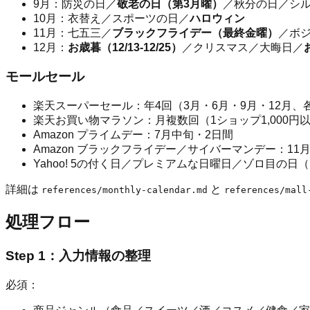
9月：防災の日／
敬老の日（第3月曜）
／秋分の日／シ
10月：衣替え／スポーツの日／
ハロウィン
11月：七五三／
ブラックフライデー（最終金曜）
／ボ
12月：
お歳暮（12/13-12/25）
／クリスマス／大晦日／
モールセール
楽天スーパーセール：年4回（3月・6月・9月・12月、各月初
楽天お買い物マラソン：月複数回（1ショップ1,000円以
Amazon プライムデー：7月中旬・2日間
Amazon ブラックフライデー／サイバーマンデー：11
Yahoo! 5の付く日／プレミアムな日曜日／ゾロ目の日（
詳細は
と
references/monthly-calendar.md
references/mall
処理フロー
Step 1：入力情報の整理
必須：