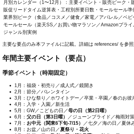
月別カレンダー（1〜12月）：主要イベント・販売ピーク・
販促リードタイム逆算表・工程別所要日数・モールセール準
業界別ピーク（食品／コスメ／健食／家電／アパレル／ベビ
モールセール（楽天SS／お買い物マラソン／Amazonプライ
ジャンル別実例
主要な要点のみ本ファイルに記載。詳細は references/ を参
年間主要イベント（要点）
季節イベント（時期固定）
1月：福袋・初売り／成人式／鏡開き
2月：節分／バレンタイン
3月：ひな祭り／ホワイトデー／卒業・卒園／春のお彼
4月：入学・入園／新生活
5月：GW／こどもの日／
母の日（第2日曜）
6月：
父の日（第3日曜）
／ジューンブライド／梅雨対
7月：
お中元（関東6下旬-7/15）
／七夕／海の日／夏休
8月：お盆／山の日／
夏祭り・花火