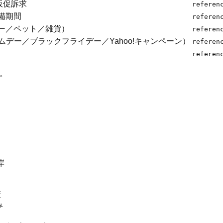
販促訴求
referen
備期間
referen
ー／ペット／雑貨）
referen
ムデー／ブラックフライデー／Yahoo!キャンペーン）
referen
referen
照。
岸
策
み