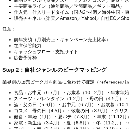
商品ジャンル（食品／スイーツ／酒／コスメ／健食／家
主要商品ライン（通年商品／季節商品／ギフト商品）
仕入元・仕入リードタイム（国内2〜4週／海外中国・東南
販売チャネル（楽天／Amazon／Yahoo!／自社EC／Shop
任意：
前年実績（月別売上・キャンペーン売上比率）
在庫保管能力
キャッシュフロー・支払サイト
広告予算枠
Step 2：自社ジャンルのピークマッピング
業界別の販売ピーク月を商品に合わせて確定（
references/in
食品：お中元（6-7月）・お歳暮（10-12月）・年末年始（
スイーツ：バレンタイン（1-2月）・母の日（4-5月）・お
酒：父の日（5-6月）・お中元（6-7月）・お歳暮（10-
コスメ：母の日（4-5月）・敬老の日（8-9月）・クリスマ
健食：年始（1月）・夏バテ（7-8月）・年末（11-12月
家電：新生活（3-4月）・夏（6-8月）・冬（11-2月）
アパレル：春（2-4月）・夏（5-7月）・秋（9-10月）