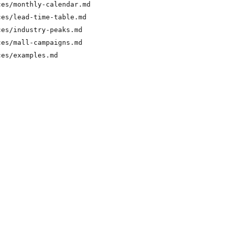
ces/monthly-calendar.md
ces/lead-time-table.md
ces/industry-peaks.md
ces/mall-campaigns.md
ces/examples.md