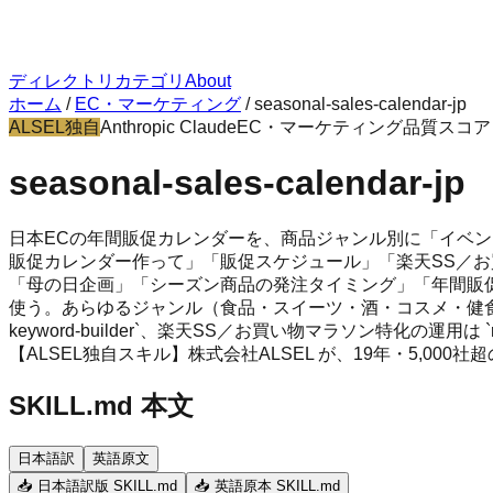
ディレクトリ
カテゴリ
About
ホーム
/
EC・マーケティング
/
seasonal-sales-calendar-jp
ALSEL独自
Anthropic Claude
EC・マーケティング
品質スコ
seasonal-sales-calendar-jp
日本ECの年間販促カレンダーを、商品ジャンル別に「イベ
販促カレンダー作って」「販促スケジュール」「楽天SS／お
「母の日企画」「シーズン商品の発注タイミング」「年間販
使う。あらゆるジャンル（食品・スイーツ・酒・コスメ・健食・家
keyword-builder`、楽天SS／お買い物マラソン特化の運用は `rakuten
【ALSEL独自スキル】株式会社ALSEL が、19年・5,00
SKILL.md 本文
日本語訳
英語原文
📥 日本語訳版 SKILL.md
📥 英語原本 SKILL.md