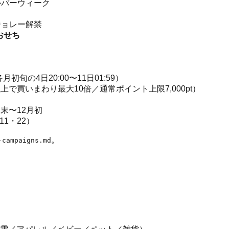
ルバーウィーク
ジョレー解禁
おせち
旬の4日20:00〜11日01:59）
上で買いまわり最大10倍／通常ポイント上限7,000pt）
月末〜12月初
11・22）
。
-campaigns.md