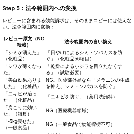
Step 5：法令範囲内への変換
レビューに含まれる効能訴求は、そのままコピーには使えな
い。法令範囲内に変換：
レビュー原文（NG
法令範囲内の言い換え
転載）
「シミが消えた」
「日やけによるシミ・ソバカスを防
（化粧品）
ぐ」（化粧品56項目）
「シワが薄くなっ
「乾燥による小ジワを目立たなくす
た」
る」（試験必要）
「美白効果ありま
NG。医薬部外品なら「メラニンの生成
した」（化粧品）
を抑え、シミ・ソバカスを防ぐ」
「ニキビが治っ
「ニキビを防ぐ」（薬用洗顔料）
た」（化粧品）
「肩こりに効い
NG（医療機器領域）
た」（雑貨）
「-5kg痩せた」
NG（一般食品で効能標榜不可）
（一般食品）