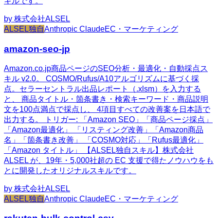
キルです。
by
株式会社ALSEL
ALSEL独自
Anthropic Claude
EC・マーケティング
amazon-seo-jp
Amazon.co.jp商品ページのSEO分析・最適化・自動採点ス
キル v2.0。 COSMO/Rufus/A10アルゴリズムに基づく採
点。セラーセントラル出品レポート（.xlsm）を入力する
と、 商品タイトル・箇条書き・検索キーワード・商品説明
文を100点満点で採点し、 4項目すべての改善案を日本語で
出力する。 トリガー: 「Amazon SEO」「商品ページ採点」
「Amazon最適化」 「リスティング改善」「Amazon商品
名」「箇条書き改善」 「COSMO対応」「Rufus最適化」
「Amazon タイトル」 【ALSEL独自スキル】株式会社
ALSEL が、19年・5,000社超の EC 支援で得たノウハウをも
とに開発したオリジナルスキルです。
by
株式会社ALSEL
ALSEL独自
Anthropic Claude
EC・マーケティング