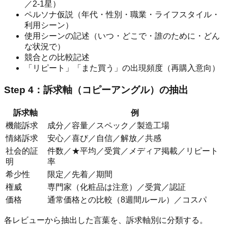
／2-1星）
ペルソナ仮説（年代・性別・職業・ライフスタイル・
利用シーン）
使用シーンの記述（いつ・どこで・誰のために・どん
な状況で）
競合との比較記述
「リピート」「また買う」の出現頻度（再購入意向）
Step 4：訴求軸（コピーアングル）の抽出
訴求軸
例
機能訴求
成分／容量／スペック／製造工場
情緒訴求
安心／喜び／自信／解放／共感
社会的証
件数／★平均／受賞／メディア掲載／リピート
明
率
希少性
限定／先着／期間
権威
専門家（化粧品は注意）／受賞／認証
価格
通常価格との比較（8週間ルール）／コスパ
各レビューから抽出した言葉を、訴求軸別に分類する。