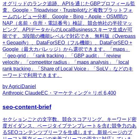
オグリッドのランク追跡、APIを通じたGBPプロフィール監
査、Google・Tripadvisor・Trustpilotなど複数プラットフォ
ームのレビュー分析、Google・Bing・Apple・OSM間の
NAP（名前・住所・電話番号）検証、競合他社の半径マッ
ピング、APIデータからのLocalBusinessスキーマ生成が可
能です。3段階の機能レベルで対応でき、無料版（Overpass
+ Geoapify）、DataForSEO（フル機能）、DataForSEO +
Google（最大カバレッジ）から選択できます。「maps」
「geo-grid」「rank tracking」「GBP audit」「review
velocity」「competitor radius」「maps analysis」「local
rank tracking」「Share of Local Voice」「SoLV」などのキ
ーワードで利用できます。
by
AgriciDaniel
Anthropic Claude
EC・マーケティング
⭐ リポ
6,400
seo-content-brief
セクションごとの文字数、競合スコアリング、キーワード密
度ガイダンス、ページタイプテンプレートを含む競争力のあ
るSEOコンテンツブリーフを生成します。新規ページのブ
リーフと既存ページの改善ブリーフの両方に対応していま