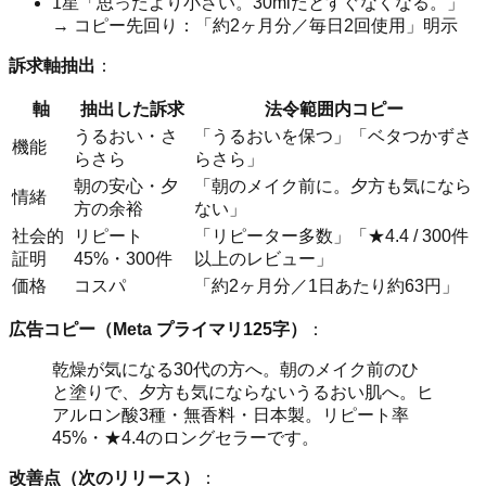
1星「思ったより小さい。30mlだとすぐなくなる。」
→ コピー先回り：「約2ヶ月分／毎日2回使用」明示
訴求軸抽出
：
軸
抽出した訴求
法令範囲内コピー
うるおい・さ
「うるおいを保つ」「ベタつかずさ
機能
らさら
らさら」
朝の安心・夕
「朝のメイク前に。夕方も気になら
情緒
方の余裕
ない」
社会的
リピート
「リピーター多数」「★4.4 / 300件
証明
45%・300件
以上のレビュー」
価格
コスパ
「約2ヶ月分／1日あたり約63円」
広告コピー（Meta プライマリ125字）
：
乾燥が気になる30代の方へ。朝のメイク前のひ
と塗りで、夕方も気にならないうるおい肌へ。ヒ
アルロン酸3種・無香料・日本製。リピート率
45%・★4.4のロングセラーです。
改善点（次のリリース）
：