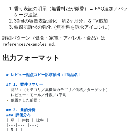
香り表記の明示（無香料だが微香）→ FAQ追加／パッ
ケージ追記
30mlの容量表記強化「約2ヶ月分」をFV追加
敏感肌訴求の強化（無香料を訴求アイコンに）
詳細パターン（健食・家電・アパレル・食品）は
。
references/examples.md
出力フォーマット
# レビュー起点コピー訴求抽出：[商品名]
## 1. 案件サマリー
-
-
-
 仮置きした前提：

## 2. 量的分析
### 評価分布
| 星 | 件数 | 比率 |

|---|---:|---:|

| 5 | | |
