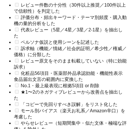
レビュー件数の十分性（30件以上推奨／100件以上
で信頼性）を判定した
評価分布・頻出キーワード・テーマ別頻度・購入動
機の量的分析をした
代表レビュー（5星／4星／3星／2-1星）を抽出し
た
ペルソナ仮説と使用シーンを記述した
訴求軸（機能／情緒／社会的証明／希少性／権威／
価格）に分類した
レビュー原文をそのまま転載していない（特に効能
訴求）
化粧品56項目・医薬部外品承認効能・機能性表示
食品届出文言の範囲内に変換した
No.1・最上級表現に根拠5項目 or 削除
★1〜2のネガティブレビューから改善点を抽出し
た
「コピーで先回りすべき誤解」をリスト化した
モール別バイアス（楽天お礼系／Amazon辛口）を
考慮した
やらせレビュー（短期間集中・似た文体・極端な評