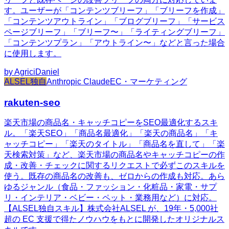
す。ユーザーが「コンテンツブリーフ」「ブリーフを作成」
「コンテンツアウトライン」「ブログブリーフ」「サービス
ページブリーフ」「ブリーフ〜」「ライティングブリーフ」
「コンテンツプラン」「アウトライン〜」などと言った場合
に使用します。
by
AgriciDaniel
ALSEL独自
Anthropic Claude
EC・マーケティング
rakuten-seo
楽天市場の商品名・キャッチコピーをSEO最適化するスキ
ル。「楽天SEO」「商品名最適化」「楽天の商品名」「キ
ャッチコピー」「楽天のタイトル」「商品名を直して」「楽
天検索対策」など、楽天市場の商品名やキャッチコピーの作
成・改善・チェックに関するリクエストで必ずこのスキルを
使う。既存の商品名の改善も、ゼロからの作成も対応。あら
ゆるジャンル（食品・ファッション・化粧品・家電・サプ
リ・インテリア・ベビー・ペット・業務用など）に対応。
【ALSEL独自スキル】株式会社ALSEL が、19年・5,000社
超の EC 支援で得たノウハウをもとに開発したオリジナルス