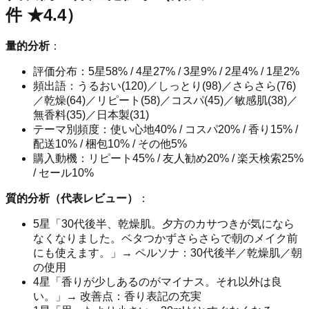
件 ★4.4）
量的分析
：
評価分布：5星58% / 4星27% / 3星9% / 2星4% / 1星2%
頻出語：うるおい(120)／しっとり(98)／さらさら(76)
／乾燥(64)／リピート(58)／コスパ(45)／敏感肌(38)／
無香料(35)／日本製(31)
テーマ別頻度：使い心地40% / コスパ20% / 香り15% /
配送10% / 梱包10% / その他5%
購入動機：リピート45% / 友人勧め20% / 楽天検索25%
/ セール10%
質的分析（代表レビュー）
：
5星「30代後半、乾燥肌。夕方のカサつきが気になら
なくなりました。ベタつかずさらさらで朝のメイク前
にも使えます。」→ ペルソナ：30代後半／乾燥肌／朝
の使用
4星「香りが少しあるのがマイナス。それ以外は良
い。」→ 改善点：香り表記の充実