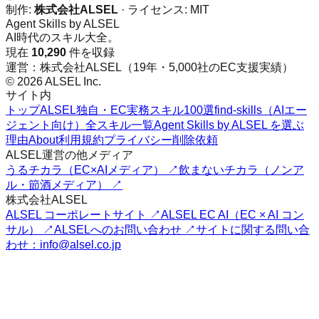
制作:
株式会社ALSEL
· ライセンス:
MIT
Agent Skills by ALSEL
AI時代のスキル大全。
現在
10,290
件を収録
運営：株式会社ALSEL（19年・5,000社のEC支援実績）
© 2026 ALSEL Inc.
サイト内
トップ
ALSEL独自・EC実務スキル100選
find-skills（AIエー
ジェント向け）
全スキル一覧
Agent Skills by ALSEL を選ぶ
理由
About
利用規約
プライバシー
削除依頼
ALSEL運営の他メディア
うるチカラ（EC×AIメディア） ↗
飲まないチカラ（ノンア
ル・節酒メディア） ↗
株式会社ALSEL
ALSEL コーポレートサイト ↗
ALSEL EC AI（EC × AI コン
サル） ↗
ALSELへのお問い合わせ ↗
サイトに関する問い合
わせ：info@alsel.co.jp