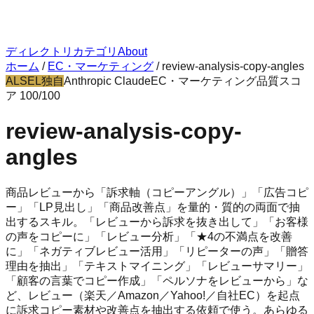
ディレクトリ
カテゴリ
About
ホーム
/
EC・マーケティング
/
review-analysis-copy-angles
ALSEL独自
Anthropic Claude
EC・マーケティング
品質スコ
ア
100
/100
review-analysis-copy-
angles
商品レビューから「訴求軸（コピーアングル）」「広告コピ
ー」「LP見出し」「商品改善点」を量的・質的の両面で抽
出するスキル。「レビューから訴求を抜き出して」「お客様
の声をコピーに」「レビュー分析」「★4の不満点を改善
に」「ネガティブレビュー活用」「リピーターの声」「贈答
理由を抽出」「テキストマイニング」「レビューサマリー」
「顧客の言葉でコピー作成」「ペルソナをレビューから」な
ど、レビュー（楽天／Amazon／Yahoo!／自社EC）を起点
に訴求コピー素材や改善点を抽出する依頼で使う。あらゆる