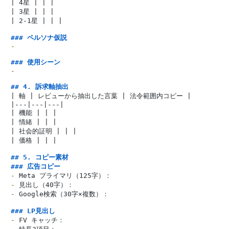
| 4星 | | |

| 3星 | | |

| 2-1星 | | |

### ペルソナ仮説
-
### 使用シーン
-
## 4. 訴求軸抽出
| 軸 | レビューから抽出した言葉 | 法令範囲内コピー |

|---|---|---|

| 機能 | | |

| 情緒 | | |

| 社会的証明 | | |

| 価格 | | |

## 5. コピー素材
### 広告コピー
-
-
-
 Google検索（30字×複数）：

### LP見出し
-