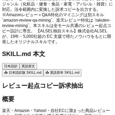
ジャンル（化粧品・健食・食品・家電・アパレル・雑貨）に
対応。法令範囲内に変換した訴求コピーを出力する。
※Amazonレビュー＋Q&A特化のマイニングは別スキル
`amazon-review-qa-mining`、楽天レビュー特化は `rakuten-
review-mining`、本スキルは全モール共通のレビュー起点コ
ピー設計に専念。 【ALSEL独自スキル】株式会社ALSEL
が、19年・5,000社超の EC 支援で得たノウハウをもとに開
発したオリジナルスキルです。
SKILL.md 本文
日本語訳
英語原文
📥 日本語訳版 SKILL.md
📥 英語原本 SKILL.md
レビュー起点コピー訴求抽出
概要
楽天・Amazon・Yahoo!・自社ECに溜まった商品レビュー