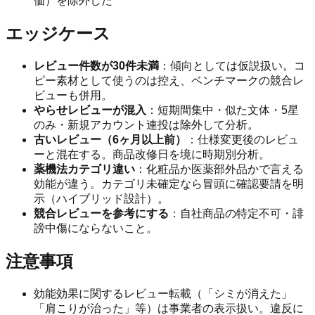
価）を除外した
エッジケース
レビュー件数が30件未満
：傾向としては仮説扱い。コ
ピー素材として使うのは控え、ベンチマークの競合レ
ビューも併用。
やらせレビューが混入
：短期間集中・似た文体・5星
のみ・新規アカウント連投は除外して分析。
古いレビュー（6ヶ月以上前）
：仕様変更後のレビュ
ーと混在する。商品改修日を境に時期別分析。
薬機法カテゴリ違い
：化粧品か医薬部外品かで言える
効能が違う。カテゴリ未確定なら冒頭に確認要請を明
示（ハイブリッド設計）。
競合レビューを参考にする
：自社商品の特定不可・誹
謗中傷にならないこと。
注意事項
効能効果に関するレビュー転載（「シミが消えた」
「肩こりが治った」等）は事業者の表示扱い。違反に