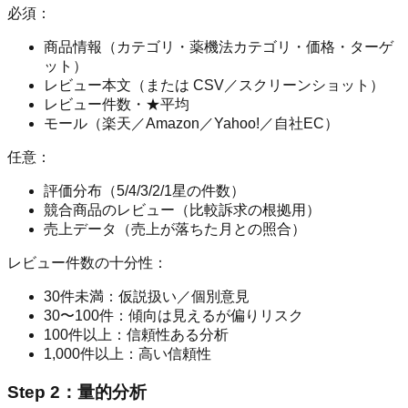
必須：
商品情報（カテゴリ・薬機法カテゴリ・価格・ターゲ
ット）
レビュー本文（または CSV／スクリーンショット）
レビュー件数・★平均
モール（楽天／Amazon／Yahoo!／自社EC）
任意：
評価分布（5/4/3/2/1星の件数）
競合商品のレビュー（比較訴求の根拠用）
売上データ（売上が落ちた月との照合）
レビュー件数の十分性：
30件未満：仮説扱い／個別意見
30〜100件：傾向は見えるが偏りリスク
100件以上：信頼性ある分析
1,000件以上：高い信頼性
Step 2：量的分析