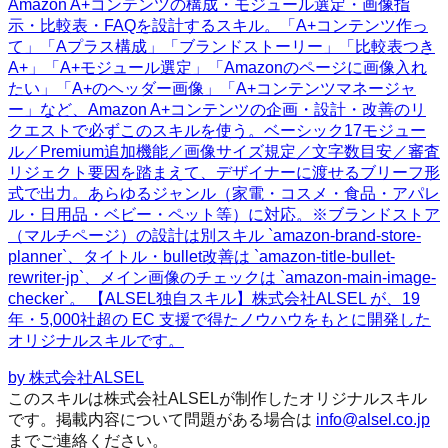
Amazon A+コンテンツの構成・モジュール選定・画像指
示・比較表・FAQを設計するスキル。「A+コンテンツ作っ
て」「Aプラス構成」「ブランドストーリー」「比較表つき
A+」「A+モジュール選定」「Amazonのページに画像入れ
たい」「A+のヘッダー画像」「A+コンテンツマネージャ
ー」など、Amazon A+コンテンツの企画・設計・改善のリ
クエストで必ずこのスキルを使う。ベーシック17モジュー
ル／Premium追加機能／画像サイズ規定／文字数目安／審査
リジェクト要因を踏まえて、デザイナーに渡せるブリーフ形
式で出力。あらゆるジャンル（家電・コスメ・食品・アパレ
ル・日用品・ベビー・ペット等）に対応。※ブランドストア
（マルチページ）の設計は別スキル `amazon-brand-store-
planner`、タイトル・bullet改善は `amazon-title-bullet-
rewriter-jp`、メイン画像のチェックは `amazon-main-image-
checker`。 【ALSEL独自スキル】株式会社ALSEL が、19
年・5,000社超の EC 支援で得たノウハウをもとに開発した
オリジナルスキルです。
by
株式会社ALSEL
このスキルは株式会社ALSELが制作したオリジナルスキル
です。掲載内容について問題がある場合は
info@alsel.co.jp
までご連絡ください。