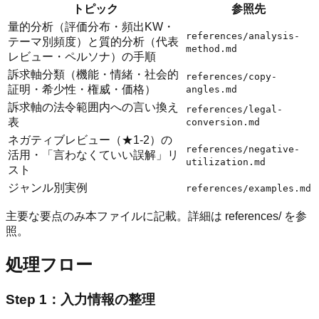
トピック
参照先
量的分析（評価分布・頻出KW・
references/analysis-
テーマ別頻度）と質的分析（代表
method.md
レビュー・ペルソナ）の手順
訴求軸分類（機能・情緒・社会的
references/copy-
証明・希少性・権威・価格）
angles.md
訴求軸の法令範囲内への言い換え
references/legal-
表
conversion.md
ネガティブレビュー（★1-2）の
references/negative-
活用・「言わなくていい誤解」リ
utilization.md
スト
ジャンル別実例
references/examples.md
主要な要点のみ本ファイルに記載。詳細は references/ を参
照。
処理フロー
Step 1：入力情報の整理