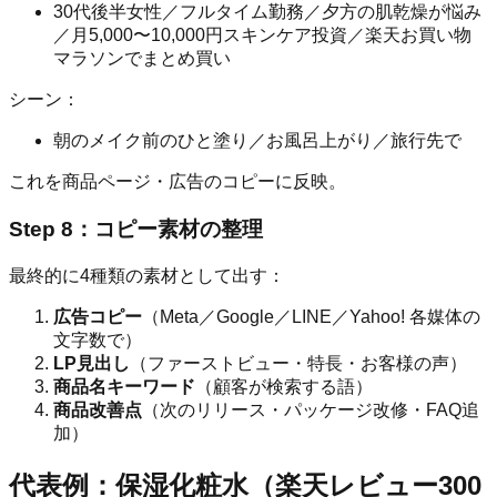
30代後半女性／フルタイム勤務／夕方の肌乾燥が悩み
／月5,000〜10,000円スキンケア投資／楽天お買い物
マラソンでまとめ買い
シーン：
朝のメイク前のひと塗り／お風呂上がり／旅行先で
これを商品ページ・広告のコピーに反映。
Step 8：コピー素材の整理
最終的に4種類の素材として出す：
広告コピー
（Meta／Google／LINE／Yahoo! 各媒体の
文字数で）
LP見出し
（ファーストビュー・特長・お客様の声）
商品名キーワード
（顧客が検索する語）
商品改善点
（次のリリース・パッケージ改修・FAQ追
加）
代表例：保湿化粧水（楽天レビュー300