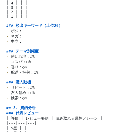
| 4 | | |

| 3 | | |

| 2 | | |

| 1 | | |

### 頻出キーワード（上位20）
-
-
-
 中立：

### テーマ別頻度
-
-
-
-
 配送・梱包：○%

### 購入動機
-
-
-
 検索：○%

## 3. 質的分析
### 代表レビュー
| 評価 | レビュー要約 | 読み取れる属性／シーン |

|---|---|---|

| 5星 | | |
