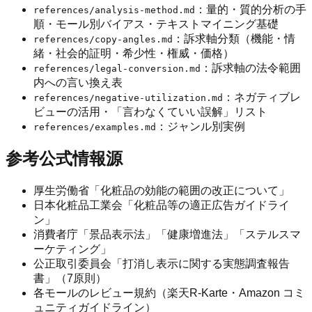
：量的・質的分析の手
references/analysis-method.md
順・モール別バイアス・テキストマイニング基礎
：訴求軸分類（機能・情
references/copy-angles.md
緒・社会的証明・希少性・権威・価格）
：訴求軸の法令範囲
references/legal-conversion.md
内への言い換え表
：ネガティブレ
references/negative-utilization.md
ビューの活用・「言わなくていい誤解」リスト
：ジャンル別実例
references/examples.md
参考公式情報源
厚生労働省「化粧品の効能の範囲の改正について」
日本化粧品工業会「化粧品等の適正広告ガイドライ
ン」
消費者庁「景品表示法」「健康増進法」「ステルスマ
ーケティング」
公正取引委員会「打消し表示に関する実態調査報告
書」（7原則）
各モールのレビュー規約（楽天R-Karte・Amazon コミ
ュニティガイドライン）