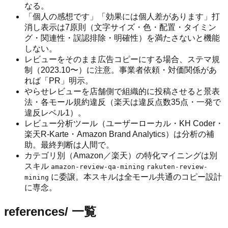
なる。
「個人の感想です」「効果には個人差があります」打
消し表示は7原則（文字サイズ・色・配置・タイミン
グ・関連性・誤認排除・明確性）を満たさないと機能
しない。
レビューをそのまま広告コピーにする場合、ステマ規
制（2023.10〜）に注意。事業者依頼・対価関係があ
れば「PR」明示。
やらせレビューを店舗側で組織的に投稿させると景表
法・各モール規約違反（楽天は違反点数35点・一発で
違反レベル1）。
レビュー分析ツール（ユーザーローカル・KH Coder・
楽天R-Karte・Amazon Brand Analytics）は分析の補
助。最終判断は人間で。
カテゴリ別（Amazon／楽天）の特化マイニングは別
スキル
amazon-review-qa-mining
rakuten-review-
に委譲。本スキルは全モール共通のコピー設計
mining
に専念。
references/ 一覧