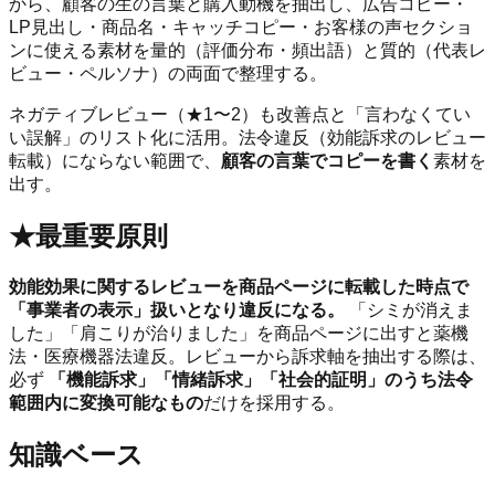
から、顧客の生の言葉と購入動機を抽出し、広告コピー・
LP見出し・商品名・キャッチコピー・お客様の声セクショ
ンに使える素材を量的（評価分布・頻出語）と質的（代表レ
ビュー・ペルソナ）の両面で整理する。
ネガティブレビュー（★1〜2）も改善点と「言わなくてい
い誤解」のリスト化に活用。法令違反（効能訴求のレビュー
転載）にならない範囲で、
顧客の言葉でコピーを書く
素材を
出す。
★最重要原則
効能効果に関するレビューを商品ページに転載した時点で
「事業者の表示」扱いとなり違反になる。
「シミが消えま
した」「肩こりが治りました」を商品ページに出すと薬機
法・医療機器法違反。レビューから訴求軸を抽出する際は、
必ず
「機能訴求」「情緒訴求」「社会的証明」のうち法令
範囲内に変換可能なもの
だけを採用する。
知識ベース