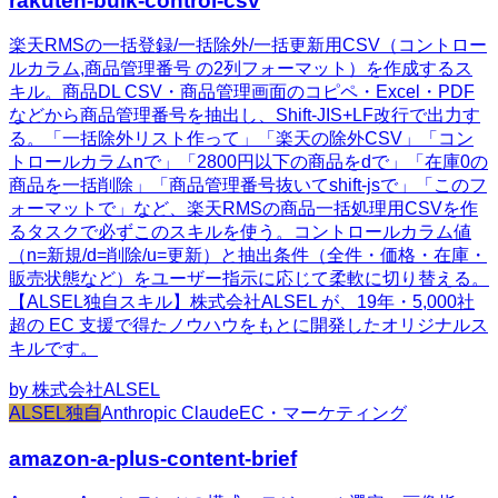
rakuten-bulk-control-csv
楽天RMSの一括登録/一括除外/一括更新用CSV（コントロー
ルカラム,商品管理番号 の2列フォーマット）を作成するス
キル。商品DL CSV・商品管理画面のコピペ・Excel・PDF
などから商品管理番号を抽出し、Shift-JIS+LF改行で出力す
る。「一括除外リスト作って」「楽天の除外CSV」「コン
トロールカラムnで」「2800円以下の商品をdで」「在庫0の
商品を一括削除」「商品管理番号抜いてshift-jsで」「このフ
ォーマットで」など、楽天RMSの商品一括処理用CSVを作
るタスクで必ずこのスキルを使う。コントロールカラム値
（n=新規/d=削除/u=更新）と抽出条件（全件・価格・在庫・
販売状態など）をユーザー指示に応じて柔軟に切り替える。
【ALSEL独自スキル】株式会社ALSEL が、19年・5,000社
超の EC 支援で得たノウハウをもとに開発したオリジナルス
キルです。
by
株式会社ALSEL
ALSEL独自
Anthropic Claude
EC・マーケティング
amazon-a-plus-content-brief