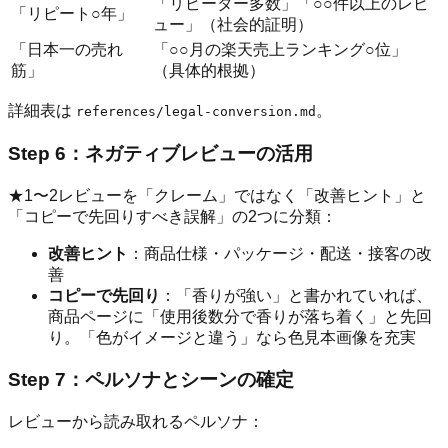
「リピーター多数」「○○件以上のレビ
「リピート○年」
ュー」（社会的証明）
「日本一の売れ
「○○月の楽天売上ランキング○位」
筋」
（具体的根拠）
詳細表は
。
references/legal-conversion.md
Step 6：ネガティブレビューの活用
★1〜2レビューを「クレーム」ではなく「改善ヒント」と
「コピーで先回りすべき誤解」の2つに分類：
改善ヒント
：商品仕様・パッケージ・配送・接客の改
善
コピーで先回り
：「香りが強い」と書かれていれば、
商品ページに「使用後数分で香りが落ち着く」と先回
り。「色がイメージと違う」なら色見本画像を充実
Step 7：ペルソナとシーンの確定
レビューから読み取れるペルソナ：