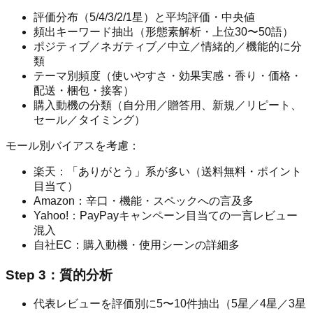
評価分布（5/4/3/2/1星）と平均評価・中央値
頻出キーワード抽出（形態素解析・上位30〜50語）
ポジティブ／ネガティブ／中立／情緒的／機能的に分
類
テーマ別頻度（使いやすさ・効果実感・香り・価格・
配送・梱包・接客）
購入動機の分類（自分用／贈答用、新規／リピート、
セール／タイミング）
モール別バイアスを考慮：
楽天：「ありがとう」系が多い（送料無料・ポイント
目当て）
Amazon：辛口・機能・スペックへの言及多
Yahoo!：PayPayキャンペーン目当ての一言レビュー
混入
自社EC：購入動機・使用シーンの詳細多
Step 3：質的分析
代表レビューを評価別に5〜10件抽出（5星／4星／3星