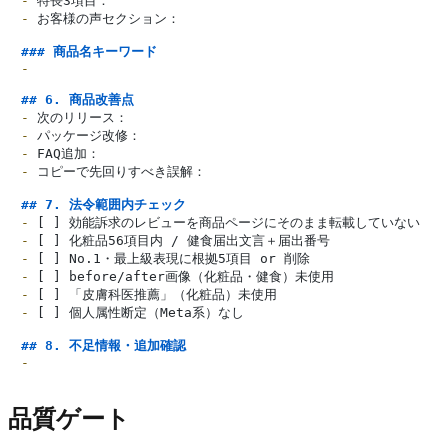
-
-
 お客様の声セクション：

### 商品名キーワード
-
## 6. 商品改善点
-
-
-
-
 コピーで先回りすべき誤解：

## 7. 法令範囲内チェック
-
-
-
-
-
-
 [ ] 個人属性断定（Meta系）なし

## 8. 不足情報・追加確認
-
品質ゲート