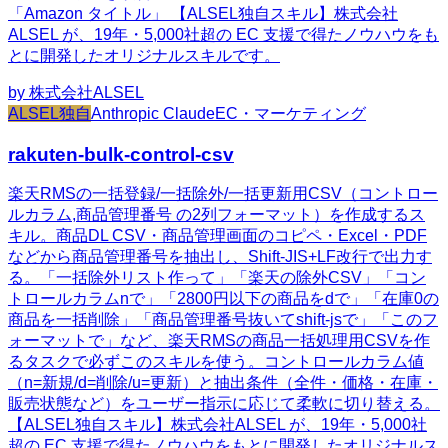
「Amazon タイトル」 【ALSEL独自スキル】株式会社
ALSEL が、19年・5,000社超の EC 支援で得たノウハウをも
とに開発したオリジナルスキルです。
by
株式会社ALSEL
ALSEL独自
Anthropic Claude
EC・マーケティング
rakuten-bulk-control-csv
楽天RMSの一括登録/一括除外/一括更新用CSV（コントロー
ルカラム,商品管理番号 の2列フォーマット）を作成するス
キル。商品DL CSV・商品管理画面のコピペ・Excel・PDF
などから商品管理番号を抽出し、Shift-JIS+LF改行で出力す
る。「一括除外リスト作って」「楽天の除外CSV」「コン
トロールカラムnで」「2800円以下の商品をdで」「在庫0の
商品を一括削除」「商品管理番号抜いてshift-jsで」「このフ
ォーマットで」など、楽天RMSの商品一括処理用CSVを作
るタスクで必ずこのスキルを使う。コントロールカラム値
（n=新規/d=削除/u=更新）と抽出条件（全件・価格・在庫・
販売状態など）をユーザー指示に応じて柔軟に切り替える。
【ALSEL独自スキル】株式会社ALSEL が、19年・5,000社
超の EC 支援で得たノウハウをもとに開発したオリジナルス