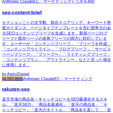
Anthropic Claude
EC・マーケティング
⭐ リポ
6,400
seo-content-brief
セクションごとの文字数、競合スコアリング、キーワード密
度ガイダンス、ページタイプテンプレートを含む競争力のあ
るSEOコンテンツブリーフを生成します。新規ページのブ
リーフと既存ページの改善ブリーフの両方に対応していま
す。ユーザーが「コンテンツブリーフ」「ブリーフを作成」
「コンテンツアウトライン」「ブログブリーフ」「サービス
ページブリーフ」「ブリーフ〜」「ライティングブリーフ」
「コンテンツプラン」「アウトライン〜」などと言った場合
に使用します。
by
AgriciDaniel
ALSEL独自
Anthropic Claude
EC・マーケティング
rakuten-seo
楽天市場の商品名・キャッチコピーをSEO最適化するスキ
ル。「楽天SEO」「商品名最適化」「楽天の商品名」「キ
ャッチコピー」「楽天のタイトル」「商品名を直して」「楽