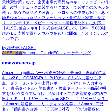
天検索対策」など、楽天市場の商品名やキャッチコピーの作
成・改善・チェックに関するリクエストで必ずこのスキルを
使う。既存の商品名の改善も、ゼロからの作成も対応。あら
ゆるジャンル（食品・ファッション・化粧品・家電・サプ
リ・インテリア・ベビー・ペット・業務用など）に対応。
【ALSEL独自スキル】株式会社ALSEL が、19年・5,000社
超の EC 支援で得たノウハウをもとに開発したオリジナルス
キルです。
by
株式会社ALSEL
ALSEL独自
Anthropic Claude
EC・マーケティング
amazon-seo-jp
Amazon.co.jp商品ページのSEO分析・最適化・自動採点ス
キル v2.0。 COSMO/Rufus/A10アルゴリズムに基づく採
点。セラーセントラル出品レポート（.xlsm）を入力する
と、 商品タイトル・箇条書き・検索キーワード・商品説明
文を100点満点で採点し、 4項目すべての改善案を日本語で
出力する。 トリガー: 「Amazon SEO」「商品ページ採点」
「Amazon最適化」 「リスティング改善」「Amazon商品
名」「箇条書き改善」 「COSMO対応」「Rufus最適化」