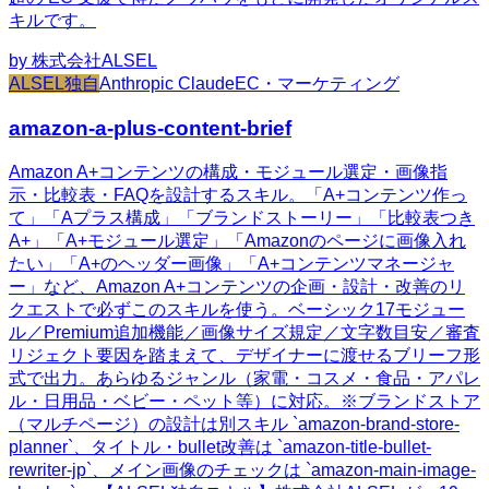
キルです。
by
株式会社ALSEL
ALSEL独自
Anthropic Claude
EC・マーケティング
amazon-a-plus-content-brief
Amazon A+コンテンツの構成・モジュール選定・画像指
示・比較表・FAQを設計するスキル。「A+コンテンツ作っ
て」「Aプラス構成」「ブランドストーリー」「比較表つき
A+」「A+モジュール選定」「Amazonのページに画像入れ
たい」「A+のヘッダー画像」「A+コンテンツマネージャ
ー」など、Amazon A+コンテンツの企画・設計・改善のリ
クエストで必ずこのスキルを使う。ベーシック17モジュー
ル／Premium追加機能／画像サイズ規定／文字数目安／審査
リジェクト要因を踏まえて、デザイナーに渡せるブリーフ形
式で出力。あらゆるジャンル（家電・コスメ・食品・アパレ
ル・日用品・ベビー・ペット等）に対応。※ブランドストア
（マルチページ）の設計は別スキル `amazon-brand-store-
planner`、タイトル・bullet改善は `amazon-title-bullet-
rewriter-jp`、メイン画像のチェックは `amazon-main-image-