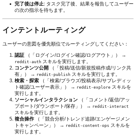
完了後は停止
: タスク完了後、結果を報告してユーザー
の次の指示を待ちます。
インテントルーティング
ユーザーの意図を優先順位でルーティングしてください：
認証
（「ログイン/ログイン確認/ログアウト」） →
スキルを実行します。
reddit-auth
コンテンツ公開
（「投稿/送信/新規投稿作成/リンク共
有」） →
スキルを実行します。
reddit-publish
検索・探索
（「検索/ブラウズ/投稿表示/サブレディッ
ト確認/ユーザー表示」） →
スキルを
reddit-explore
実行します。
ソーシャルインタラクション
（「コメント/返信/アッ
プボート/ダウンボート/保存」） →
reddit-interact
スキルを実行します。
複合操作
（「競合分析/トレンド追跡/エンゲージメン
トキャンペーン」） →
スキルを
reddit-content-ops
実行します。