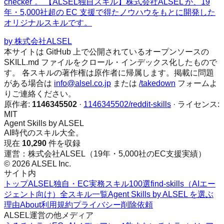
checker`。 【ALSEL独自スキル】株式会社ALSEL が、19
年・5,000社超の EC 支援で得たノウハウをもとに開発した
オリジナルスキルです。
by
株式会社ALSEL
本サイトは GitHub 上で公開されているオープンソースの
SKILL.md ファイルをクロール・インデックス化したもので
す。 各スキルの著作権は原作者に帰属します。掲載に問題
がある場合は
info@alsel.co.jp
または
/takedown
フォームよ
りご連絡ください。
原作者:
1146345502
·
1146345502/reddit-skills
· ライセンス:
MIT
Agent Skills by ALSEL
AI時代のスキル大全。
現在
10,290
件を収録
運営：株式会社ALSEL（19年・5,000社のEC支援実績）
© 2026 ALSEL Inc.
サイト内
トップ
ALSEL独自・EC実務スキル100選
find-skills（AIエー
ジェント向け）
全スキル一覧
Agent Skills by ALSEL を選ぶ
理由
About
利用規約
プライバシー
削除依頼
ALSEL運営の他メディア