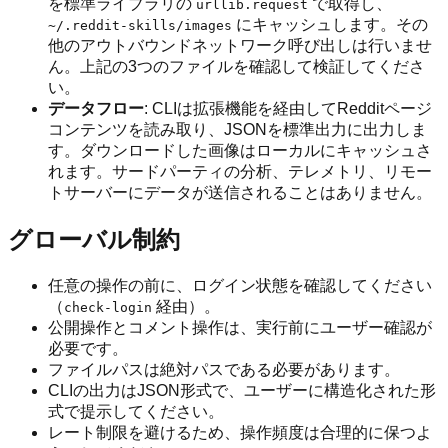
を標準ライブラリの
で取得し、
urllib.request
にキャッシュします。その
~/.reddit-skills/images
他のアウトバウンドネットワーク呼び出しは行いませ
ん。上記の3つのファイルを確認して検証してくださ
い。
データフロー
: CLIは拡張機能を経由してRedditページ
コンテンツを読み取り、JSONを標準出力に出力しま
す。ダウンロードした画像はローカルにキャッシュさ
れます。サードパーティの分析、テレメトリ、リモー
トサーバーにデータが送信されることはありません。
グローバル制約
任意の操作の前に、ログイン状態を確認してください
（
経由）。
check-login
公開操作とコメント操作は、実行前にユーザー確認が
必要です。
ファイルパスは絶対パスである必要があります。
CLIの出力はJSON形式で、ユーザーに構造化された形
式で提示してください。
レート制限を避けるため、操作頻度は合理的に保つよ