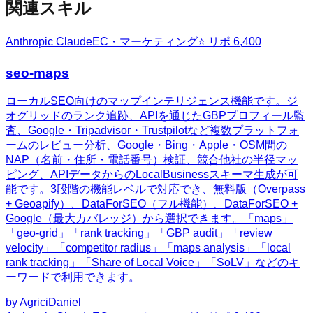
関連スキル
Anthropic Claude
EC・マーケティング
⭐ リポ
6,400
seo-maps
ローカルSEO向けのマップインテリジェンス機能です。ジ
オグリッドのランク追跡、APIを通じたGBPプロフィール監
査、Google・Tripadvisor・Trustpilotなど複数プラットフォ
ームのレビュー分析、Google・Bing・Apple・OSM間の
NAP（名前・住所・電話番号）検証、競合他社の半径マッ
ピング、APIデータからのLocalBusinessスキーマ生成が可
能です。3段階の機能レベルで対応でき、無料版（Overpass
+ Geoapify）、DataForSEO（フル機能）、DataForSEO +
Google（最大カバレッジ）から選択できます。「maps」
「geo-grid」「rank tracking」「GBP audit」「review
velocity」「competitor radius」「maps analysis」「local
rank tracking」「Share of Local Voice」「SoLV」などのキ
ーワードで利用できます。
by
AgriciDaniel