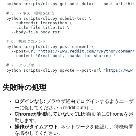
python scripts/cli.py get-post-detail --post-url 
"htt
# 5. テキスト投稿を送信
python scripts/cli.py submit-text \

  --subreddit learnpython \

  --title-file title.txt \

  --body-file body.txt

# 6. 投稿にコメント
python scripts/cli.py post-comment \

  --post-url 
"https://www.reddit.com/r/Python/comment
  --content 
"Great post, thanks for sharing!"
# 7. アップボート
python scripts/cli.py upvote --post-url 
"https://www.
失敗時の処理
ログインなし
: ブラウザ経由でログインするようユーザ
ーに促してください（reddit-auth）。
Chromeが起動していない
: CLIが自動的にChromeを起
動します。
操作がタイムアウト
: ネットワークを確認し、待機時間
を増やしてください。