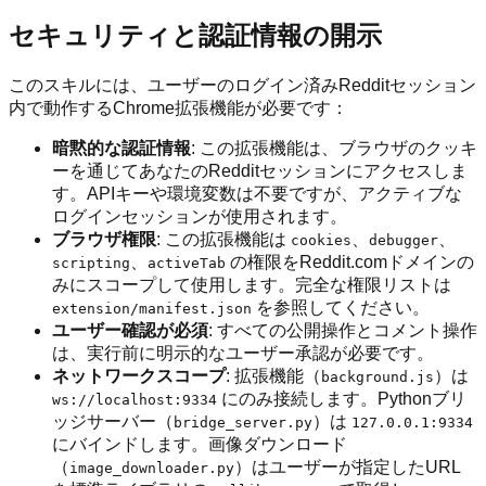
セキュリティと認証情報の開示
このスキルには、ユーザーのログイン済みRedditセッション
内で動作するChrome拡張機能が必要です：
暗黙的な認証情報
: この拡張機能は、ブラウザのクッキ
ーを通じてあなたのRedditセッションにアクセスしま
す。APIキーや環境変数は不要ですが、アクティブな
ログインセッションが使用されます。
ブラウザ権限
: この拡張機能は
、
、
cookies
debugger
、
の権限をReddit.comドメインの
scripting
activeTab
みにスコープして使用します。完全な権限リストは
を参照してください。
extension/manifest.json
ユーザー確認が必須
: すべての公開操作とコメント操作
は、実行前に明示的なユーザー承認が必要です。
ネットワークスコープ
: 拡張機能（
）は
background.js
にのみ接続します。Pythonブリ
ws://localhost:9334
ッジサーバー（
）は
bridge_server.py
127.0.0.1:9334
にバインドします。画像ダウンロード
（
）はユーザーが指定したURL
image_downloader.py