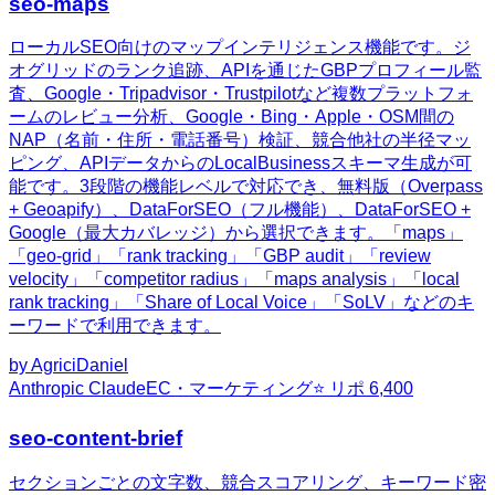
seo-maps
ローカルSEO向けのマップインテリジェンス機能です。ジ
オグリッドのランク追跡、APIを通じたGBPプロフィール監
査、Google・Tripadvisor・Trustpilotなど複数プラットフォ
ームのレビュー分析、Google・Bing・Apple・OSM間の
NAP（名前・住所・電話番号）検証、競合他社の半径マッ
ピング、APIデータからのLocalBusinessスキーマ生成が可
能です。3段階の機能レベルで対応でき、無料版（Overpass
+ Geoapify）、DataForSEO（フル機能）、DataForSEO +
Google（最大カバレッジ）から選択できます。「maps」
「geo-grid」「rank tracking」「GBP audit」「review
velocity」「competitor radius」「maps analysis」「local
rank tracking」「Share of Local Voice」「SoLV」などのキ
ーワードで利用できます。
by
AgriciDaniel
Anthropic Claude
EC・マーケティング
⭐ リポ
6,400
seo-content-brief
セクションごとの文字数、競合スコアリング、キーワード密