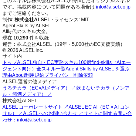
このスキルは株式会社ALSELが制作したオリジナルスキル
です。掲載内容について問題がある場合は
info@alsel.co.jp
までご連絡ください。
制作:
株式会社ALSEL
· ライセンス:
MIT
Agent Skills by ALSEL
AI時代のスキル大全。
現在
10,290
件を収録
運営：株式会社ALSEL（19年・5,000社のEC支援実績）
© 2026 ALSEL Inc.
サイト内
トップ
ALSEL独自・EC実務スキル100選
find-skills（AIエー
ジェント向け）
全スキル一覧
Agent Skills by ALSEL を選ぶ
理由
About
利用規約
プライバシー
削除依頼
ALSEL運営の他メディア
うるチカラ（EC×AIメディア） ↗
飲まないチカラ（ノンア
ル・節酒メディア） ↗
株式会社ALSEL
ALSEL コーポレートサイト ↗
ALSEL EC AI（EC × AI コン
サル） ↗
ALSELへのお問い合わせ ↗
サイトに関する問い合
わせ：info@alsel.co.jp