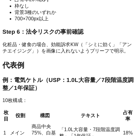
枠なし
背景3種のいずれか
700×700px以上
Step 6：法令リスクの事前確認
化粧品・健食の場合、効能訴求KW（「シミに効く」「アン
チエイジング」）を画像に入れないようブリーフで明示。
代表例
例：電気ケトル（USP：1.0L大容量／7段階温度調
整／1年保証）
10枚構成：
枚
占有
役割
構図
テキスト
目
率
商品中央
「1.0L大容量・7段階温度調
1
メイン
75%、白基
18%
整」「1年保証」