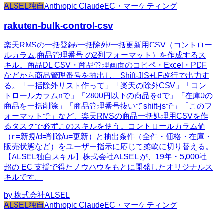
ALSEL独自
Anthropic Claude
EC・マーケティング
rakuten-bulk-control-csv
楽天RMSの一括登録/一括除外/一括更新用CSV（コントロー
ルカラム,商品管理番号 の2列フォーマット）を作成するス
キル。商品DL CSV・商品管理画面のコピペ・Excel・PDF
などから商品管理番号を抽出し、Shift-JIS+LF改行で出力す
る。「一括除外リスト作って」「楽天の除外CSV」「コン
トロールカラムnで」「2800円以下の商品をdで」「在庫0の
商品を一括削除」「商品管理番号抜いてshift-jsで」「このフ
ォーマットで」など、楽天RMSの商品一括処理用CSVを作
るタスクで必ずこのスキルを使う。コントロールカラム値
（n=新規/d=削除/u=更新）と抽出条件（全件・価格・在庫・
販売状態など）をユーザー指示に応じて柔軟に切り替える。
【ALSEL独自スキル】株式会社ALSEL が、19年・5,000社
超の EC 支援で得たノウハウをもとに開発したオリジナルス
キルです。
by
株式会社ALSEL
ALSEL独自
Anthropic Claude
EC・マーケティング