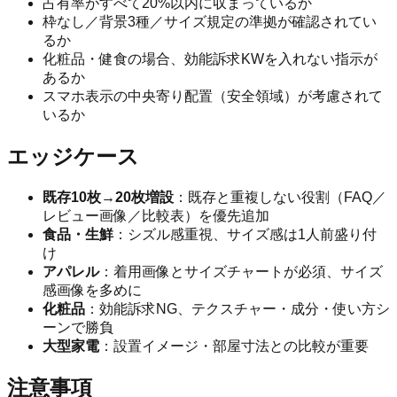
占有率がすべて20%以内に収まっているか
枠なし／背景3種／サイズ規定の準拠が確認されてい
るか
化粧品・健食の場合、効能訴求KWを入れない指示が
あるか
スマホ表示の中央寄り配置（安全領域）が考慮されて
いるか
エッジケース
既存10枚→20枚増設
：既存と重複しない役割（FAQ／
レビュー画像／比較表）を優先追加
食品・生鮮
：シズル感重視、サイズ感は1人前盛り付
け
アパレル
：着用画像とサイズチャートが必須、サイズ
感画像を多めに
化粧品
：効能訴求NG、テクスチャー・成分・使い方シ
ーンで勝負
大型家電
：設置イメージ・部屋寸法との比較が重要
注意事項