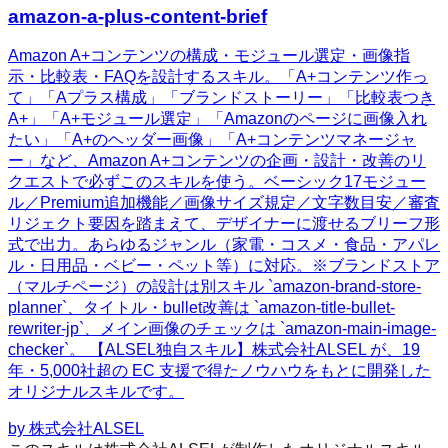
amazon-a-plus-content-brief
Amazon A+コンテンツの構成・モジュール選定・画像指
示・比較表・FAQを設計するスキル。「A+コンテンツ作っ
て」「Aプラス構成」「ブランドストーリー」「比較表つき
A+」「A+モジュール選定」「Amazonのページに画像入れ
たい」「A+のヘッダー画像」「A+コンテンツマネージャ
ー」など、Amazon A+コンテンツの企画・設計・改善のリ
クエストで必ずこのスキルを使う。ベーシック17モジュー
ル／Premium追加機能／画像サイズ規定／文字数目安／審査
リジェクト要因を踏まえて、デザイナーに渡せるブリーフ形
式で出力。あらゆるジャンル（家電・コスメ・食品・アパレ
ル・日用品・ベビー・ペット等）に対応。※ブランドストア
（マルチページ）の設計は別スキル `amazon-brand-store-
planner`、タイトル・bullet改善は `amazon-title-bullet-
rewriter-jp`、メイン画像のチェックは `amazon-main-image-
checker`。 【ALSEL独自スキル】株式会社ALSEL が、19
年・5,000社超の EC 支援で得たノウハウをもとに開発した
オリジナルスキルです。
by
株式会社ALSEL