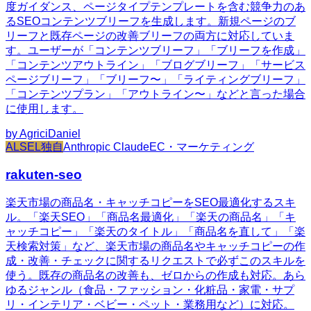
度ガイダンス、ページタイプテンプレートを含む競争力のあ
るSEOコンテンツブリーフを生成します。新規ページのブ
リーフと既存ページの改善ブリーフの両方に対応していま
す。ユーザーが「コンテンツブリーフ」「ブリーフを作成」
「コンテンツアウトライン」「ブログブリーフ」「サービス
ページブリーフ」「ブリーフ〜」「ライティングブリーフ」
「コンテンツプラン」「アウトライン〜」などと言った場合
に使用します。
by
AgriciDaniel
ALSEL独自
Anthropic Claude
EC・マーケティング
rakuten-seo
楽天市場の商品名・キャッチコピーをSEO最適化するスキ
ル。「楽天SEO」「商品名最適化」「楽天の商品名」「キ
ャッチコピー」「楽天のタイトル」「商品名を直して」「楽
天検索対策」など、楽天市場の商品名やキャッチコピーの作
成・改善・チェックに関するリクエストで必ずこのスキルを
使う。既存の商品名の改善も、ゼロからの作成も対応。あら
ゆるジャンル（食品・ファッション・化粧品・家電・サプ
リ・インテリア・ベビー・ペット・業務用など）に対応。