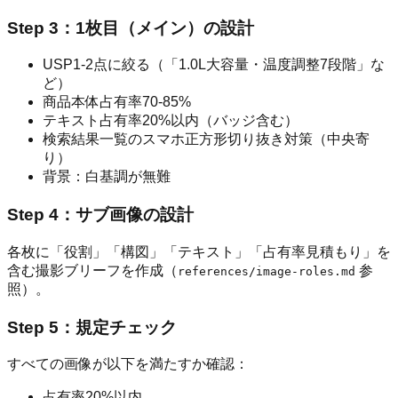
Step 3：1枚目（メイン）の設計
USP1-2点に絞る（「1.0L大容量・温度調整7段階」な
ど）
商品本体占有率70-85%
テキスト占有率20%以内（バッジ含む）
検索結果一覧のスマホ正方形切り抜き対策（中央寄
り）
背景：白基調が無難
Step 4：サブ画像の設計
各枚に「役割」「構図」「テキスト」「占有率見積もり」を
含む撮影ブリーフを作成（
参
references/image-roles.md
照）。
Step 5：規定チェック
すべての画像が以下を満たすか確認：
占有率20%以内