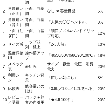
調
角度違い
正面、白基
なし or 容量目盛
2
5%
（正面）
調
角度違い
背面、白基
「人気の◯◯ハンドル」
3
8%
（背面）
調
上面（注
上面、白基
「細口ノズル/ハンドドリッ
4
12%
ぎ口）
調
プ対応」
コップ並
サイズ感
「2-3人前」
5
10%
列、机上
操作部アッ
温度調整
「40/50/60/70/80/90/100℃」
6
18%
UI
プ
スペック
サイズ・容量・電圧・消費
表組み
7
20%
表
電力
利用シー
キッチン背
「忙しい朝にも」
8
8%
ン
景
他容量との
比較表
「0.8L／1.0L／1.2L選べる」
9
20%
比較
レビュー
バッジ＋顧
「★4.6 100件」
10
20%
／受賞
客の声引用