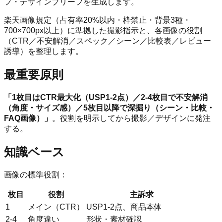
フ・デザインブリーフを生成します。
楽天画像規定（占有率20%以内・枠禁止・背景3種・
700×700px以上）に準拠した撮影指示と、各画像の役割
（CTR／不安解消／スペック／シーン／比較表／レビュー
誘導）を整理します。
最重要原則
「1枚目はCTR最大化（USP1-2点）／2-4枚目で不安解消
（角度・サイズ感）／5枚目以降で深掘り（シーン・比較・
FAQ画像）」
。役割を明示してから撮影／デザインに発注
する。
知識ベース
画像の標準役割：
枚目
役割
主訴求
1
メイン（CTR）
USP1-2点、商品本体
2-4
角度違い
形状・素材確認