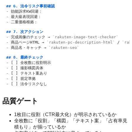
## 6. 法令リスク事前確認
-
-
-
 二重価格根拠：

## 7. 次アクション
-
 完成画像のチェック → 
`rakuten-image-text-checker`
-
 商品ページHTML → 
`rakuten-pc-description-html`
 / 
`rak
-
 商品名・キャッチ → 
`rakuten-seo`
## 8. 最終チェック
-
-
-
-
-
品質ゲート
1枚目に役割（CTR最大化）が明示されているか
全枚数に「役割」「構図」「テキスト案」「占有率見
積もり」が揃っているか