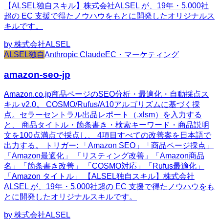
【ALSEL独自スキル】株式会社ALSEL が、19年・5,000社
超の EC 支援で得たノウハウをもとに開発したオリジナルス
キルです。
by
株式会社ALSEL
ALSEL独自
Anthropic Claude
EC・マーケティング
amazon-seo-jp
Amazon.co.jp商品ページのSEO分析・最適化・自動採点ス
キル v2.0。 COSMO/Rufus/A10アルゴリズムに基づく採
点。セラーセントラル出品レポート（.xlsm）を入力する
と、 商品タイトル・箇条書き・検索キーワード・商品説明
文を100点満点で採点し、 4項目すべての改善案を日本語で
出力する。 トリガー: 「Amazon SEO」「商品ページ採点」
「Amazon最適化」 「リスティング改善」「Amazon商品
名」「箇条書き改善」 「COSMO対応」「Rufus最適化」
「Amazon タイトル」 【ALSEL独自スキル】株式会社
ALSEL が、19年・5,000社超の EC 支援で得たノウハウをも
とに開発したオリジナルスキルです。
by
株式会社ALSEL