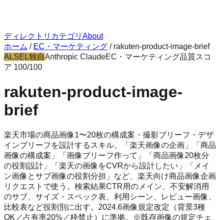
ディレクトリ
カテゴリ
About
ホーム
/
EC・マーケティング
/
rakuten-product-image-brief
ALSEL独自
Anthropic Claude
EC・マーケティング
品質スコ
ア
100
/100
rakuten-product-image-
brief
楽天市場の商品画像1〜20枚の構成案・撮影ブリーフ・デザ
インブリーフを設計するスキル。「楽天画像の企画」「商品
画像の構成案」「画像ブリーフ作って」「商品画像20枚分
の役割設計」「楽天の画像をCVRから設計したい」「メイ
ン画像とサブ画像の役割分担」など、楽天向け商品画像企画
リクエストで使う。検索結果CTR用のメイン、不安解消用
のサブ、サイズ・スペック表、利用シーン、レビュー画像、
比較表など役割別に出す。2024.6画像規定改定（背景3種
OK／占有率20%／枠禁止）に準拠。※既存画像の規定チェ