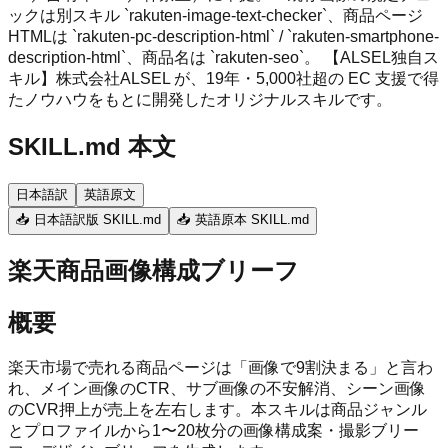
ックは別スキル `rakuten-image-text-checker`、商品ページ
HTMLは `rakuten-pc-description-html` / `rakuten-smartphone-
description-html`、商品名は `rakuten-seo`。 【ALSEL独自ス
キル】株式会社ALSEL が、19年・5,000社超の EC 支援で得
たノウハウをもとに開発したオリジナルスキルです。
SKILL.md 本文
日本語訳
英語原文
📥 日本語訳版 SKILL.md
📥 英語原本 SKILL.md
楽天商品画像構成ブリーフ
概要
楽天市場で売れる商品ページは「画像で9割決まる」と言わ
れ、メイン画像のCTR、サブ画像の不安解消、シーン画像
のCVR押上が売上を左右します。本スキルは商品ジャンル
とプロファイルから1〜20枚分の画像構成案・撮影ブリー