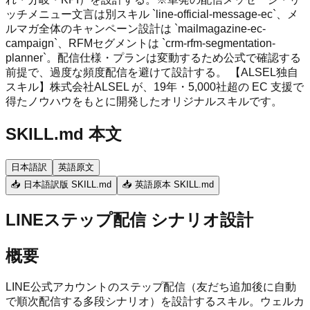
ッチメニュー文言は別スキル `line-official-message-ec`、メ
ルマガ全体のキャンペーン設計は `mailmagazine-ec-
campaign`、RFMセグメントは `crm-rfm-segmentation-
planner`。配信仕様・プランは変動するため公式で確認する
前提で、過度な頻度配信を避けて設計する。 【ALSEL独自
スキル】株式会社ALSEL が、19年・5,000社超の EC 支援で
得たノウハウをもとに開発したオリジナルスキルです。
SKILL.md 本文
日本語訳
英語原文
📥 日本語訳版 SKILL.md
📥 英語原本 SKILL.md
LINEステップ配信 シナリオ設計
概要
LINE公式アカウントのステップ配信（友だち追加後に自動
で順次配信する多段シナリオ）を設計するスキル。ウェルカ