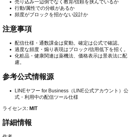
売り込み一辺倒でなく教育/信頼を挟んでいるか
行動/属性での分岐があるか
頻度がブロックを招かない設計か
注意事項
配信仕様・通数課金は変動。確定は公式で確認。
過度な頻度・煽り表現はブロック/信用低下を招く。
化粧品・健康関連は薬機法、価格表示は景表法に配
慮。
参考公式情報源
LINEヤフー for Business（LINE公式アカウント）公
式・利用中の配信ツール仕様
ライセンス:
MIT
詳細情報
作者