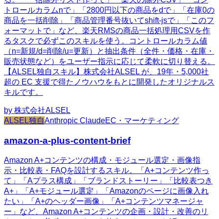
トロールカラムnで」「2800円以下の商品をdで」「在庫0の
商品を一括削除」「商品管理番号抜いてshift-jsで」「このフ
ォーマットで」など、楽天RMSの商品一括処理用CSVを作
るタスクで必ずこのスキルを使う。コントロールカラム値
（n=新規/d=削除/u=更新）と抽出条件（全件・価格・在庫・
販売状態など）をユーザー指示に応じて柔軟に切り替える。
【ALSEL独自スキル】株式会社ALSEL が、19年・5,000社
超の EC 支援で得たノウハウをもとに開発したオリジナルス
キルです。
by
株式会社ALSEL
ALSEL独自
Anthropic Claude
EC・マーケティング
amazon-a-plus-content-brief
Amazon A+コンテンツの構成・モジュール選定・画像指
示・比較表・FAQを設計するスキル。「A+コンテンツ作っ
て」「Aプラス構成」「ブランドストーリー」「比較表つき
A+」「A+モジュール選定」「Amazonのページに画像入れ
たい」「A+のヘッダー画像」「A+コンテンツマネージャ
ー」など、Amazon A+コンテンツの企画・設計・改善のリ