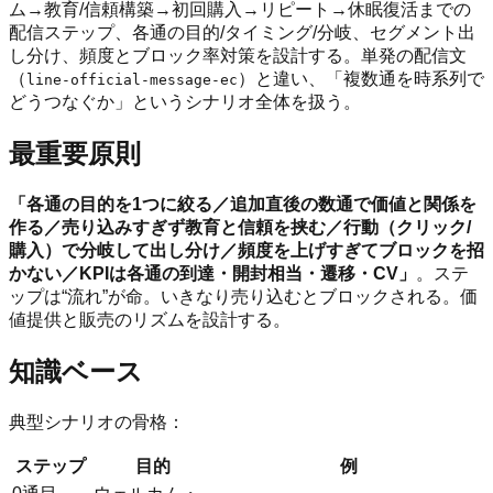
ム→教育/信頼構築→初回購入→リピート→休眠復活までの
配信ステップ、各通の目的/タイミング/分岐、セグメント出
し分け、頻度とブロック率対策を設計する。単発の配信文
（
）と違い、「複数通を時系列で
line-official-message-ec
どうつなぐか」というシナリオ全体を扱う。
最重要原則
「各通の目的を1つに絞る／追加直後の数通で価値と関係を
作る／売り込みすぎず教育と信頼を挟む／行動（クリック/
購入）で分岐して出し分け／頻度を上げすぎてブロックを招
かない／KPIは各通の到達・開封相当・遷移・CV」
。ステ
ップは“流れ”が命。いきなり売り込むとブロックされる。価
値提供と販売のリズムを設計する。
知識ベース
典型シナリオの骨格：
ステップ
目的
例