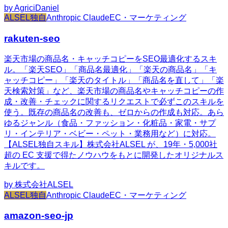
by
AgriciDaniel
ALSEL独自
Anthropic Claude
EC・マーケティング
rakuten-seo
楽天市場の商品名・キャッチコピーをSEO最適化するスキ
ル。「楽天SEO」「商品名最適化」「楽天の商品名」「キ
ャッチコピー」「楽天のタイトル」「商品名を直して」「楽
天検索対策」など、楽天市場の商品名やキャッチコピーの作
成・改善・チェックに関するリクエストで必ずこのスキルを
使う。既存の商品名の改善も、ゼロからの作成も対応。あら
ゆるジャンル（食品・ファッション・化粧品・家電・サプ
リ・インテリア・ベビー・ペット・業務用など）に対応。
【ALSEL独自スキル】株式会社ALSEL が、19年・5,000社
超の EC 支援で得たノウハウをもとに開発したオリジナルス
キルです。
by
株式会社ALSEL
ALSEL独自
Anthropic Claude
EC・マーケティング
amazon-seo-jp