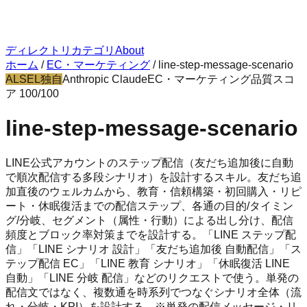
ディレクトリ
カテゴリ
About
ホーム
/
EC・マーケティング
/
line-step-message-scenario
ALSEL独自
Anthropic Claude
EC・マーケティング
品質スコ
ア
100
/100
line-step-message-scenario
LINE公式アカウントのステップ配信（友だち追加後に自動
で順次配信する多段シナリオ）を設計するスキル。友だち追
加直後のウェルカムから、教育・信頼構築・初回購入・リピ
ート・休眠復活までの配信ステップ、各通の目的/タイミン
グ/分岐、セグメント（属性・行動）による出し分け、配信
頻度とブロック率対策までを設計する。「LINE ステップ配
信」「LINE シナリオ 設計」「友だち追加後 自動配信」「ス
テップ配信 EC」「LINE 教育 シナリオ」「休眠復活 LINE
自動」「LINE 分岐 配信」などのリクエストで使う。単発の
配信文ではなく、複数通を時系列でつなぐシナリオ全体（流
れ・分岐・KPI）を設計する。※単発の配信メッセージ・リ