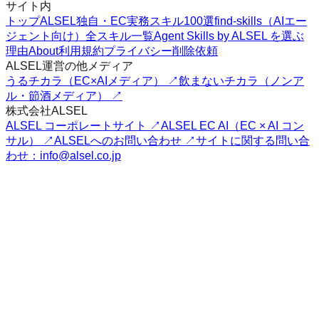
サイト内
トップ
ALSEL独自・EC実務スキル100選
find-skills（AIエー
ジェント向け）
全スキル一覧
Agent Skills by ALSEL を選ぶ
理由
About
利用規約
プライバシー
削除依頼
ALSEL運営の他メディア
うるチカラ（EC×AIメディア） ↗
飲まないチカラ（ノンア
ル・節酒メディア） ↗
株式会社ALSEL
ALSEL コーポレートサイト ↗
ALSEL EC AI（EC × AI コン
サル） ↗
ALSELへのお問い合わせ ↗
サイトに関する問い合
わせ：info@alsel.co.jp