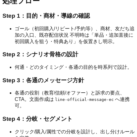
処理フロー
Step 1：目的・商材・導線の確認
ゴール（初回購入/リピート/予約等）、商材、友だち追
加の入口、既存配信状況 不明時は「単品・追加直後に
初回購入を狙う・特典あり」を仮置きし明示。
Step 2：シナリオ骨格の設計
何通・どのタイミング・各通の目的を時系列で設計。
Step 3：各通のメッセージ方針
各通の役割（教育/信頼/オファー）と訴求の要点、
CTA。文面作成は
へ連携
line-official-message-ec
可。
Step 4：分岐・セグメント
クリック/購入/属性での分岐を設計し、出し分けルール