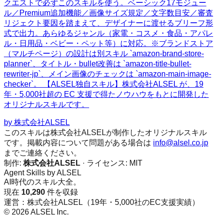
クエストで必ずこのスキルを使う。ベーシック17モジュー
ル／Premium追加機能／画像サイズ規定／文字数目安／審査
リジェクト要因を踏まえて、デザイナーに渡せるブリーフ形
式で出力。あらゆるジャンル（家電・コスメ・食品・アパレ
ル・日用品・ベビー・ペット等）に対応。※ブランドストア
（マルチページ）の設計は別スキル `amazon-brand-store-
planner`、タイトル・bullet改善は `amazon-title-bullet-
rewriter-jp`、メイン画像のチェックは `amazon-main-image-
checker`。 【ALSEL独自スキル】株式会社ALSEL が、19
年・5,000社超の EC 支援で得たノウハウをもとに開発した
オリジナルスキルです。
by
株式会社ALSEL
このスキルは株式会社ALSELが制作したオリジナルスキル
です。掲載内容について問題がある場合は
info@alsel.co.jp
までご連絡ください。
制作:
株式会社ALSEL
· ライセンス:
MIT
Agent Skills by ALSEL
AI時代のスキル大全。
現在
10,290
件を収録
運営：株式会社ALSEL（19年・5,000社のEC支援実績）
© 2026 ALSEL Inc.