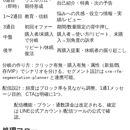
0通目
ウェルカム・
自己紹介・特典・次の予告
（即時）
期待形成
悩みへの共感・役立つ情報・実
1〜2通目
教育・信頼
績/レビュー
3通目
初回オファー
期間/数量限定の背中押し
購入者/未購入
購入者→使い方/リピート、未購
中盤
で分岐
入→別角度の訴求
リピート/休眠
後半
再購入提案・休眠者の掘り起こし
復活
分岐の作り方：クリック有無・購入有無・属性（新規/既
存/VIP）でシナリオを分ける。セグメント設計は
crm-rfm-
と連携可能。
segmentation-planner
配信設計：頻度はブロック率を見ながら調整。1通1メッセ
ージ目的、CTAは明確に1つ。
配信機能・プラン・通数課金は改定される。確定
は LINE公式アカウント/配信ツールの公式で確
認。