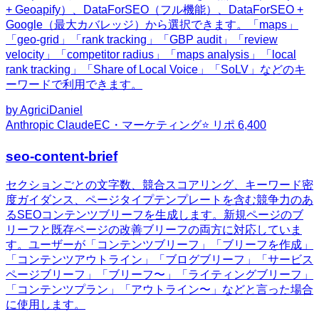
+ Geoapify）、DataForSEO（フル機能）、DataForSEO +
Google（最大カバレッジ）から選択できます。「maps」
「geo-grid」「rank tracking」「GBP audit」「review
velocity」「competitor radius」「maps analysis」「local
rank tracking」「Share of Local Voice」「SoLV」などのキ
ーワードで利用できます。
by
AgriciDaniel
Anthropic Claude
EC・マーケティング
⭐ リポ
6,400
seo-content-brief
セクションごとの文字数、競合スコアリング、キーワード密
度ガイダンス、ページタイプテンプレートを含む競争力のあ
るSEOコンテンツブリーフを生成します。新規ページのブ
リーフと既存ページの改善ブリーフの両方に対応していま
す。ユーザーが「コンテンツブリーフ」「ブリーフを作成」
「コンテンツアウトライン」「ブログブリーフ」「サービス
ページブリーフ」「ブリーフ〜」「ライティングブリーフ」
「コンテンツプラン」「アウトライン〜」などと言った場合
に使用します。