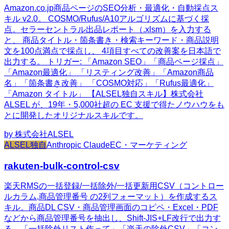
Amazon.co.jp商品ページのSEO分析・最適化・自動採点ス
キル v2.0。 COSMO/Rufus/A10アルゴリズムに基づく採
点。セラーセントラル出品レポート（.xlsm）を入力する
と、 商品タイトル・箇条書き・検索キーワード・商品説明
文を100点満点で採点し、 4項目すべての改善案を日本語で
出力する。 トリガー: 「Amazon SEO」「商品ページ採点」
「Amazon最適化」 「リスティング改善」「Amazon商品
名」「箇条書き改善」 「COSMO対応」「Rufus最適化」
「Amazon タイトル」 【ALSEL独自スキル】株式会社
ALSEL が、19年・5,000社超の EC 支援で得たノウハウをも
とに開発したオリジナルスキルです。
by
株式会社ALSEL
ALSEL独自
Anthropic Claude
EC・マーケティング
rakuten-bulk-control-csv
楽天RMSの一括登録/一括除外/一括更新用CSV（コントロー
ルカラム,商品管理番号 の2列フォーマット）を作成するス
キル。商品DL CSV・商品管理画面のコピペ・Excel・PDF
などから商品管理番号を抽出し、Shift-JIS+LF改行で出力す
る。「一括除外リスト作って」「楽天の除外CSV」「コン