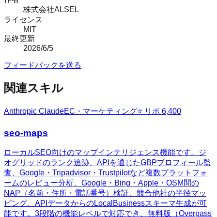
株式会社ALSEL
ライセンス
MIT
最終更新
2026/6/5
フィードバックを送る
関連スキル
Anthropic Claude
EC・マーケティング
⭐ リポ
6,400
seo-maps
ローカルSEO向けのマップインテリジェンス機能です。ジ
オグリッドのランク追跡、APIを通じたGBPプロフィール監
査、Google・Tripadvisor・Trustpilotなど複数プラットフォ
ームのレビュー分析、Google・Bing・Apple・OSM間の
NAP（名前・住所・電話番号）検証、競合他社の半径マッ
ピング、APIデータからのLocalBusinessスキーマ生成が可
能です。3段階の機能レベルで対応でき、無料版（Overpass