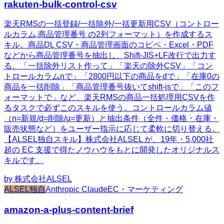
rakuten-bulk-control-csv
楽天RMSの一括登録/一括除外/一括更新用CSV（コントロー
ルカラム,商品管理番号 の2列フォーマット）を作成するス
キル。商品DL CSV・商品管理画面のコピペ・Excel・PDF
などから商品管理番号を抽出し、Shift-JIS+LF改行で出力す
る。「一括除外リスト作って」「楽天の除外CSV」「コン
トロールカラムnで」「2800円以下の商品をdで」「在庫0の
商品を一括削除」「商品管理番号抜いてshift-jsで」「このフ
ォーマットで」など、楽天RMSの商品一括処理用CSVを作
るタスクで必ずこのスキルを使う。コントロールカラム値
（n=新規/d=削除/u=更新）と抽出条件（全件・価格・在庫・
販売状態など）をユーザー指示に応じて柔軟に切り替える。
【ALSEL独自スキル】株式会社ALSEL が、19年・5,000社
超の EC 支援で得たノウハウをもとに開発したオリジナルス
キルです。
by
株式会社ALSEL
ALSEL独自
Anthropic Claude
EC・マーケティング
amazon-a-plus-content-brief