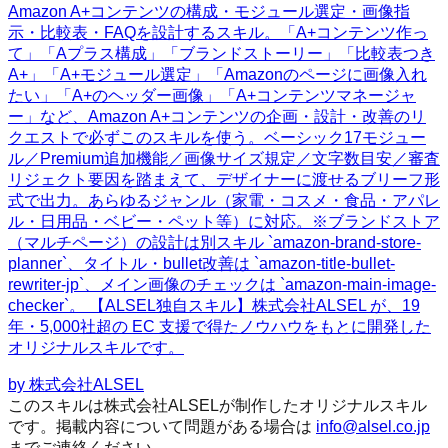
Amazon A+コンテンツの構成・モジュール選定・画像指
示・比較表・FAQを設計するスキル。「A+コンテンツ作っ
て」「Aプラス構成」「ブランドストーリー」「比較表つき
A+」「A+モジュール選定」「Amazonのページに画像入れ
たい」「A+のヘッダー画像」「A+コンテンツマネージャ
ー」など、Amazon A+コンテンツの企画・設計・改善のリ
クエストで必ずこのスキルを使う。ベーシック17モジュー
ル／Premium追加機能／画像サイズ規定／文字数目安／審査
リジェクト要因を踏まえて、デザイナーに渡せるブリーフ形
式で出力。あらゆるジャンル（家電・コスメ・食品・アパレ
ル・日用品・ベビー・ペット等）に対応。※ブランドストア
（マルチページ）の設計は別スキル `amazon-brand-store-
planner`、タイトル・bullet改善は `amazon-title-bullet-
rewriter-jp`、メイン画像のチェックは `amazon-main-image-
checker`。 【ALSEL独自スキル】株式会社ALSEL が、19
年・5,000社超の EC 支援で得たノウハウをもとに開発した
オリジナルスキルです。
by
株式会社ALSEL
このスキルは株式会社ALSELが制作したオリジナルスキル
です。掲載内容について問題がある場合は
info@alsel.co.jp
までご連絡ください。