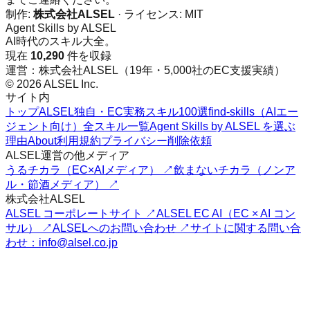
制作:
株式会社ALSEL
· ライセンス:
MIT
Agent Skills by ALSEL
AI時代のスキル大全。
現在
10,290
件を収録
運営：株式会社ALSEL（19年・5,000社のEC支援実績）
© 2026 ALSEL Inc.
サイト内
トップ
ALSEL独自・EC実務スキル100選
find-skills（AIエー
ジェント向け）
全スキル一覧
Agent Skills by ALSEL を選ぶ
理由
About
利用規約
プライバシー
削除依頼
ALSEL運営の他メディア
うるチカラ（EC×AIメディア） ↗
飲まないチカラ（ノンア
ル・節酒メディア） ↗
株式会社ALSEL
ALSEL コーポレートサイト ↗
ALSEL EC AI（EC × AI コン
サル） ↗
ALSELへのお問い合わせ ↗
サイトに関する問い合
わせ：info@alsel.co.jp