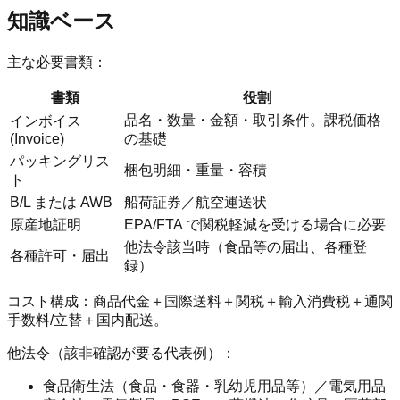
知識ベース
主な必要書類：
書類
役割
品名・数量・金額・取引条件。課税価格
インボイス
(Invoice)
の基礎
パッキングリス
梱包明細・重量・容積
ト
B/L または AWB
船荷証券／航空運送状
原産地証明
EPA/FTA で関税軽減を受ける場合に必要
他法令該当時（食品等の届出、各種登
各種許可・届出
録）
コスト構成：商品代金＋国際送料＋関税＋輸入消費税＋通関
手数料/立替＋国内配送。
他法令（該非確認が要る代表例）：
食品衛生法（食品・食器・乳幼児用品等）／電気用品