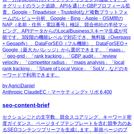
オグリッドのランク追跡、APIを通じたGBPプロフィール監
査、Google・Tripadvisor・Trustpilotなど複数プラットフォ
ームのレビュー分析、Google・Bing・Apple・OSM間の
NAP（名前・住所・電話番号）検証、競合他社の半径マッ
ピング、APIデータからのLocalBusinessスキーマ生成が可
能です。3段階の機能レベルで対応でき、無料版（Overpass
+ Geoapify）、DataForSEO（フル機能）、DataForSEO +
Google（最大カバレッジ）から選択できます。「maps」
「geo-grid」「rank tracking」「GBP audit」「review
velocity」「competitor radius」「maps analysis」「local
rank tracking」「Share of Local Voice」「SoLV」などのキ
ーワードで利用できます。
by
AgriciDaniel
Anthropic Claude
EC・マーケティング
⭐ リポ
6,400
seo-content-brief
セクションごとの文字数、競合スコアリング、キーワード密
度ガイダンス、ページタイプテンプレートを含む競争力のあ
るSEOコンテンツブリーフを生成します。新規ページのブ