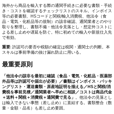
海外から商品を輸入する際の通関手続きに必要な書類・手続
き・コストを確認するチェックリストのスキル。インボイス
等の必要書類、HSコードと関税/輸入消費税、他法令（食
品・電気・化粧品等の規制）の該非確認、通関業者とのやり
取りを整理し、書類不備・他法令見落とし・想定外コストに
よる差し止めや遅延を防ぐ。特に初めての輸入や新規仕入先
で有効。
重要
: 許認可の要否や税額の確定は税関・通関士の判断。本
スキルは事前準備の抜け漏れ防止に用いる。
最重要原則
「他法令の該非を最初に確認（食品・電気・化粧品・医薬部
外品等は許認可や届出が必要）／書類はインボイス・パッキ
ングリスト・運送書類・原産地証明を揃える／HSと関税/消
費税を事前見積／通関業者へ早めに相談／コストは商品代金
＋送料＋関税＋消費税＋通関費で見る」
。他法令の見落とし
は輸入できない事態（差し止め）に直結する。書類整合（数
量・金額・品名）も差し止め要因。