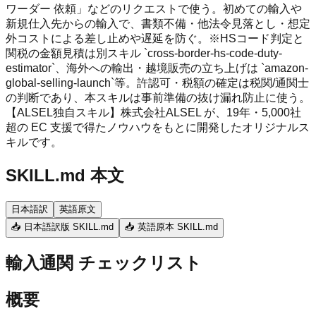
ワーダー 依頼」などのリクエストで使う。初めての輸入や
新規仕入先からの輸入で、書類不備・他法令見落とし・想定
外コストによる差し止めや遅延を防ぐ。※HSコード判定と
関税の金額見積は別スキル `cross-border-hs-code-duty-
estimator`、海外への輸出・越境販売の立ち上げは `amazon-
global-selling-launch`等。許認可・税額の確定は税関/通関士
の判断であり、本スキルは事前準備の抜け漏れ防止に使う。
【ALSEL独自スキル】株式会社ALSEL が、19年・5,000社
超の EC 支援で得たノウハウをもとに開発したオリジナルス
キルです。
SKILL.md 本文
日本語訳
英語原文
📥 日本語訳版 SKILL.md
📥 英語原本 SKILL.md
輸入通関 チェックリスト
概要