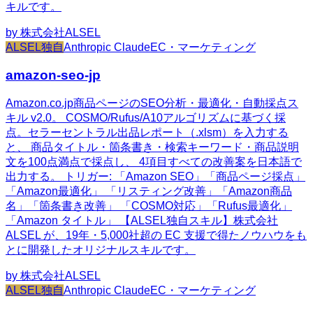
キルです。
by
株式会社ALSEL
ALSEL独自
Anthropic Claude
EC・マーケティング
amazon-seo-jp
Amazon.co.jp商品ページのSEO分析・最適化・自動採点ス
キル v2.0。 COSMO/Rufus/A10アルゴリズムに基づく採
点。セラーセントラル出品レポート（.xlsm）を入力する
と、 商品タイトル・箇条書き・検索キーワード・商品説明
文を100点満点で採点し、 4項目すべての改善案を日本語で
出力する。 トリガー: 「Amazon SEO」「商品ページ採点」
「Amazon最適化」 「リスティング改善」「Amazon商品
名」「箇条書き改善」 「COSMO対応」「Rufus最適化」
「Amazon タイトル」 【ALSEL独自スキル】株式会社
ALSEL が、19年・5,000社超の EC 支援で得たノウハウをも
とに開発したオリジナルスキルです。
by
株式会社ALSEL
ALSEL独自
Anthropic Claude
EC・マーケティング