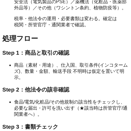
安全法（電気製品のPSE）／薬機法（化粧品・医薬部
外品等）／その他（ワシントン条約、植物防疫等）。
税率・他法令の運用・必要書類は変わる。確定は
税関・所管官庁・通関業者で確認。
処理フロー
Step 1：商品と取引の確認
商品（素材・用途）、仕入国、取引条件(インコターム
ズ)、数量・金額、輸送手段 不明時は仮定を置いて明
示。
Step 2：他法令の該非確認
食品/電気/化粧品/その他規制の該当性をチェックし、
必要な届出・許可を洗い出す（★該当時は所管官庁/通
関業者へ）。
Step 3：書類チェック