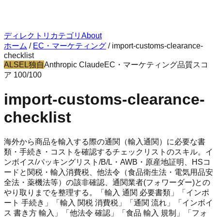
ディレクトリ
カテゴリ
About
ホーム
/
EC・マーケティング
/
import-customs-clearance-
checklist
ALSEL独自
Anthropic Claude
EC・マーケティング
品質スコ
ア
100
/100
import-customs-clearance-
checklist
海外から商品を輸入する際の通関（輸入通関）に必要な書
類・手続き・コストを確認するチェックリストのスキル。イ
ンボイス/パッキングリスト/B/L・AWB・原産地証明、HSコ
ードと関税・輸入消費税、他法令（食品衛生法・電気用品安
全法・薬機法等）の該非確認、通関業者(フォワーダー)との
やり取りまでを整理する。「輸入 通関 必要書類」「インポ
ート 手続き」「輸入 関税 消費税」「通関 流れ」「インボイ
ス 書き方 輸入」「他法令 確認」「食品 輸入 規制」「フォ