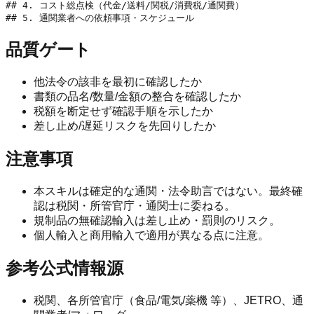
## 4. コスト総点検（代金/送料/関税/消費税/通関費）

品質ゲート
他法令の該非を最初に確認したか
書類の品名/数量/金額の整合を確認したか
税額を断定せず確認手順を示したか
差し止め/遅延リスクを先回りしたか
注意事項
本スキルは確定的な通関・法令助言ではない。最終確
認は税関・所管官庁・通関士に委ねる。
規制品の無確認輸入は差し止め・罰則のリスク。
個人輸入と商用輸入で適用が異なる点に注意。
参考公式情報源
税関、各所管官庁（食品/電気/薬機 等）、JETRO、通