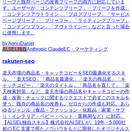
リーフと既存ページの改善ブリーフの両方に対応していま
す。ユーザーが「コンテンツブリーフ」「ブリーフを作成」
「コンテンツアウトライン」「ブログブリーフ」「サービス
ページブリーフ」「ブリーフ〜」「ライティングブリーフ」
「コンテンツプラン」「アウトライン〜」などと言った場合
に使用します。
by
AgriciDaniel
ALSEL独自
Anthropic Claude
EC・マーケティング
rakuten-seo
楽天市場の商品名・キャッチコピーをSEO最適化するスキ
ル。「楽天SEO」「商品名最適化」「楽天の商品名」「キ
ャッチコピー」「楽天のタイトル」「商品名を直して」「楽
天検索対策」など、楽天市場の商品名やキャッチコピーの作
成・改善・チェックに関するリクエストで必ずこのスキルを
使う。既存の商品名の改善も、ゼロからの作成も対応。あら
ゆるジャンル（食品・ファッション・化粧品・家電・サプ
リ・インテリア・ベビー・ペット・業務用など）に対応。
【ALSEL独自スキル】株式会社ALSEL が、19年・5,000社
超の EC 支援で得たノウハウをもとに開発したオリジナルス