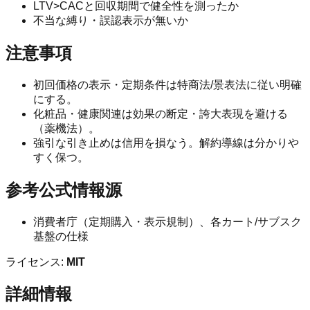
LTV>CACと回収期間で健全性を測ったか
不当な縛り・誤認表示が無いか
注意事項
初回価格の表示・定期条件は特商法/景表法に従い明確
にする。
化粧品・健康関連は効果の断定・誇大表現を避ける
（薬機法）。
強引な引き止めは信用を損なう。解約導線は分かりや
すく保つ。
参考公式情報源
消費者庁（定期購入・表示規制）、各カート/サブスク
基盤の仕様
ライセンス:
MIT
詳細情報