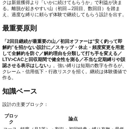
クは新規獲得より「いかに続けてもらうか」で利益が決ま
る。離脱が起きやすい山（初回→2回目、数回目）を踏ま
え、過度な縛りに頼らず体験で継続してもらう設計を出す。
最重要原則
「2回目継続が最重要の山／初回オファーは“安く釣って即
解約”を招かない設計に／スキップ・休止・頻度変更を用意
して全解約を防ぐ／解約理由を分類して打ち手を変える／
LTV>CACと回収期間で健全性を測る／不当な定期縛りや誤
認させる表示はしない」
。強い縛りは短期の数字を作るが、
クレーム・信用低下・行政リスクを招く。継続は体験価値で
作る。
知識ベース
設計の主要ブロック：
ブロッ
論点
ク