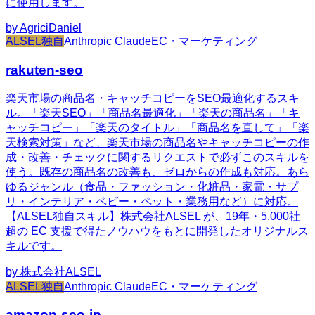
に使用します。
by
AgriciDaniel
ALSEL独自
Anthropic Claude
EC・マーケティング
rakuten-seo
楽天市場の商品名・キャッチコピーをSEO最適化するスキ
ル。「楽天SEO」「商品名最適化」「楽天の商品名」「キ
ャッチコピー」「楽天のタイトル」「商品名を直して」「楽
天検索対策」など、楽天市場の商品名やキャッチコピーの作
成・改善・チェックに関するリクエストで必ずこのスキルを
使う。既存の商品名の改善も、ゼロからの作成も対応。あら
ゆるジャンル（食品・ファッション・化粧品・家電・サプ
リ・インテリア・ベビー・ペット・業務用など）に対応。
【ALSEL独自スキル】株式会社ALSEL が、19年・5,000社
超の EC 支援で得たノウハウをもとに開発したオリジナルス
キルです。
by
株式会社ALSEL
ALSEL独自
Anthropic Claude
EC・マーケティング
amazon-seo-jp