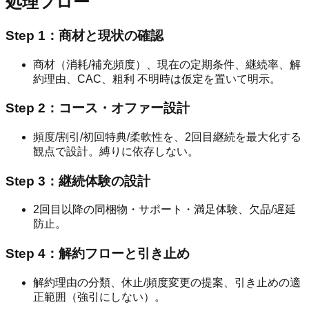
処理フロー
Step 1：商材と現状の確認
商材（消耗/補充頻度）、現在の定期条件、継続率、解
約理由、CAC、粗利 不明時は仮定を置いて明示。
Step 2：コース・オファー設計
頻度/割引/初回特典/柔軟性を、2回目継続を最大化する
観点で設計。縛りに依存しない。
Step 3：継続体験の設計
2回目以降の同梱物・サポート・満足体験、欠品/遅延
防止。
Step 4：解約フローと引き止め
解約理由の分類、休止/頻度変更の提案、引き止めの適
正範囲（強引にしない）。