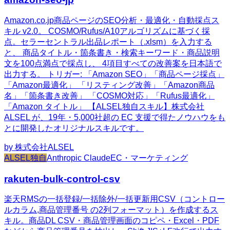
Amazon.co.jp商品ページのSEO分析・最適化・自動採点ス
キル v2.0。 COSMO/Rufus/A10アルゴリズムに基づく採
点。セラーセントラル出品レポート（.xlsm）を入力する
と、 商品タイトル・箇条書き・検索キーワード・商品説明
文を100点満点で採点し、 4項目すべての改善案を日本語で
出力する。 トリガー: 「Amazon SEO」「商品ページ採点」
「Amazon最適化」 「リスティング改善」「Amazon商品
名」「箇条書き改善」 「COSMO対応」「Rufus最適化」
「Amazon タイトル」 【ALSEL独自スキル】株式会社
ALSEL が、19年・5,000社超の EC 支援で得たノウハウをも
とに開発したオリジナルスキルです。
by
株式会社ALSEL
ALSEL独自
Anthropic Claude
EC・マーケティング
rakuten-bulk-control-csv
楽天RMSの一括登録/一括除外/一括更新用CSV（コントロー
ルカラム,商品管理番号 の2列フォーマット）を作成するス
キル。商品DL CSV・商品管理画面のコピペ・Excel・PDF