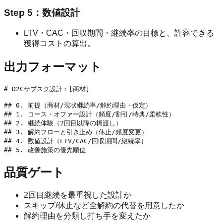
Step 5：数値設計
LTV・CAC・回収期間・継続率の目標と、許容できる
獲得コストの算出。
出力フォーマット
# D2Cサブスク設計：[商材]

## 0. 前提（商材/現状継続率/解約理由・仮定）

## 1. コース・オファー設計（頻度/割引/特典/柔軟性）

## 2. 継続体験（2回目以降の橋渡し）

## 3. 解約フローと引き止め（休止/頻度変更）

## 4. 数値設計（LTV/CAC/回収期間/継続率）

品質ゲート
2回目継続を最重視した設計か
スキップ/休止など全解約の代替を用意したか
解約理由を分類し打ち手を変えたか