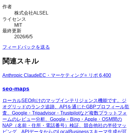
作者
株式会社ALSEL
ライセンス
MIT
最終更新
2026/6/5
フィードバックを送る
関連スキル
Anthropic Claude
EC・マーケティング
⭐ リポ
6,400
seo-maps
ローカルSEO向けのマップインテリジェンス機能です。ジ
オグリッドのランク追跡、APIを通じたGBPプロフィール監
査、Google・Tripadvisor・Trustpilotなど複数プラットフォ
ームのレビュー分析、Google・Bing・Apple・OSM間の
NAP（名前・住所・電話番号）検証、競合他社の半径マッ
ピング、APIデータからのLocalBusinessスキーマ生成が可