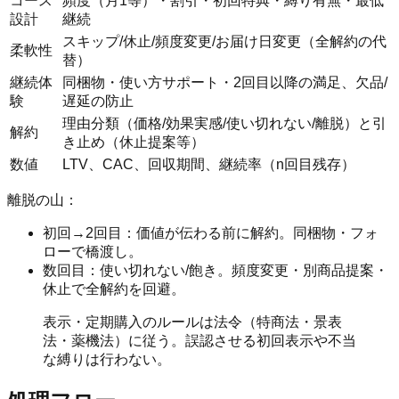
コース
頻度（月1等）・割引・初回特典・縛り有無・最低
設計
継続
スキップ/休止/頻度変更/お届け日変更（全解約の代
柔軟性
替）
継続体
同梱物・使い方サポート・2回目以降の満足、欠品/
験
遅延の防止
理由分類（価格/効果実感/使い切れない/離脱）と引
解約
き止め（休止提案等）
数値
LTV、CAC、回収期間、継続率（n回目残存）
離脱の山：
初回→2回目：価値が伝わる前に解約。同梱物・フォ
ローで橋渡し。
数回目：使い切れない/飽き。頻度変更・別商品提案・
休止で全解約を回避。
表示・定期購入のルールは法令（特商法・景表
法・薬機法）に従う。誤認させる初回表示や不当
な縛りは行わない。