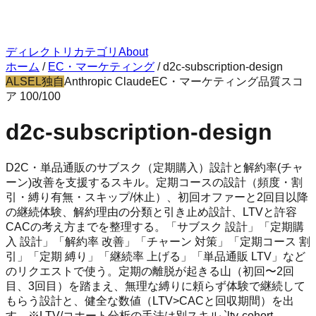
ディレクトリ
カテゴリ
About
ホーム
/
EC・マーケティング
/
d2c-subscription-design
ALSEL独自
Anthropic Claude
EC・マーケティング
品質スコ
ア
100
/100
d2c-subscription-design
D2C・単品通販のサブスク（定期購入）設計と解約率(チャ
ーン)改善を支援するスキル。定期コースの設計（頻度・割
引・縛り有無・スキップ/休止）、初回オファーと2回目以降
の継続体験、解約理由の分類と引き止め設計、LTVと許容
CACの考え方までを整理する。「サブスク 設計」「定期購
入 設計」「解約率 改善」「チャーン 対策」「定期コース 割
引」「定期 縛り」「継続率 上げる」「単品通販 LTV」など
のリクエストで使う。定期の離脱が起きる山（初回〜2回
目、3回目）を踏まえ、無理な縛りに頼らず体験で継続して
もらう設計と、健全な数値（LTV>CACと回収期間）を出
す。※LTV/コホート分析の手法は別スキル `ltv-cohort-