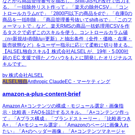
などから商品管理番号を抽出し、Shift-JIS+LF改行で出力す
る。「一括除外リスト作って」「楽天の除外CSV」「コン
トロールカラムnで」「2800円以下の商品をdで」「在庫0の
商品を一括削除」「商品管理番号抜いてshift-jsで」「このフ
ォーマットで」など、楽天RMSの商品一括処理用CSVを作
るタスクで必ずこのスキルを使う。コントロールカラム値
（n=新規/d=削除/u=更新）と抽出条件（全件・価格・在庫・
販売状態など）をユーザー指示に応じて柔軟に切り替える。
【ALSEL独自スキル】株式会社ALSEL が、19年・5,000社
超の EC 支援で得たノウハウをもとに開発したオリジナルス
キルです。
by
株式会社ALSEL
ALSEL独自
Anthropic Claude
EC・マーケティング
amazon-a-plus-content-brief
Amazon A+コンテンツの構成・モジュール選定・画像指
示・比較表・FAQを設計するスキル。「A+コンテンツ作っ
て」「Aプラス構成」「ブランドストーリー」「比較表つき
A+」「A+モジュール選定」「Amazonのページに画像入れ
たい」「A+のヘッダー画像」「A+コンテンツマネージャ