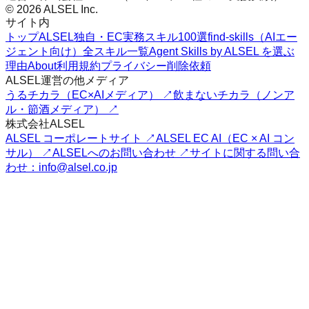
© 2026 ALSEL Inc.
サイト内
トップ
ALSEL独自・EC実務スキル100選
find-skills（AIエー
ジェント向け）
全スキル一覧
Agent Skills by ALSEL を選ぶ
理由
About
利用規約
プライバシー
削除依頼
ALSEL運営の他メディア
うるチカラ（EC×AIメディア） ↗
飲まないチカラ（ノンア
ル・節酒メディア） ↗
株式会社ALSEL
ALSEL コーポレートサイト ↗
ALSEL EC AI（EC × AI コン
サル） ↗
ALSELへのお問い合わせ ↗
サイトに関する問い合
わせ：info@alsel.co.jp