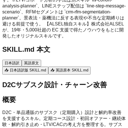
analysis-planner`、LINEステップ配信は `line-step-message-
scenario`、RFMセグメントは `crm-rfm-segmentation-
planner`。景表法・薬機法に反する表現や不当な定期縛りは
避ける前提で使う。 【ALSEL独自スキル】株式会社ALSEL
が、19年・5,000社超の EC 支援で得たノウハウをもとに開
発したオリジナルスキルです。
SKILL.md 本文
日本語訳
英語原文
📥 日本語訳版 SKILL.md
📥 英語原本 SKILL.md
D2Cサブスク設計・チャーン改善
概要
D2C・単品通販のサブスク（定期購入）設計と解約率改善
を支援するスキル。定期コース設計・初回オファー・継続体
験・解約引き止め・LTV/CACの考え方を整理する。サブス