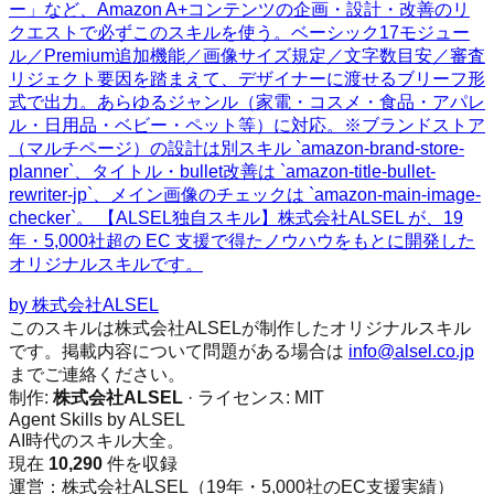
ー」など、Amazon A+コンテンツの企画・設計・改善のリ
クエストで必ずこのスキルを使う。ベーシック17モジュー
ル／Premium追加機能／画像サイズ規定／文字数目安／審査
リジェクト要因を踏まえて、デザイナーに渡せるブリーフ形
式で出力。あらゆるジャンル（家電・コスメ・食品・アパレ
ル・日用品・ベビー・ペット等）に対応。※ブランドストア
（マルチページ）の設計は別スキル `amazon-brand-store-
planner`、タイトル・bullet改善は `amazon-title-bullet-
rewriter-jp`、メイン画像のチェックは `amazon-main-image-
checker`。 【ALSEL独自スキル】株式会社ALSEL が、19
年・5,000社超の EC 支援で得たノウハウをもとに開発した
オリジナルスキルです。
by
株式会社ALSEL
このスキルは株式会社ALSELが制作したオリジナルスキル
です。掲載内容について問題がある場合は
info@alsel.co.jp
までご連絡ください。
制作:
株式会社ALSEL
· ライセンス:
MIT
Agent Skills by ALSEL
AI時代のスキル大全。
現在
10,290
件を収録
運営：株式会社ALSEL（19年・5,000社のEC支援実績）