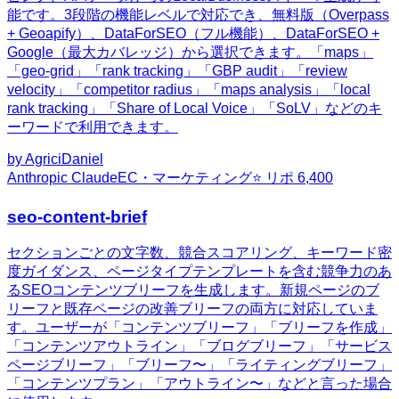
能です。3段階の機能レベルで対応でき、無料版（Overpass
+ Geoapify）、DataForSEO（フル機能）、DataForSEO +
Google（最大カバレッジ）から選択できます。「maps」
「geo-grid」「rank tracking」「GBP audit」「review
velocity」「competitor radius」「maps analysis」「local
rank tracking」「Share of Local Voice」「SoLV」などのキ
ーワードで利用できます。
by
AgriciDaniel
Anthropic Claude
EC・マーケティング
⭐ リポ
6,400
seo-content-brief
セクションごとの文字数、競合スコアリング、キーワード密
度ガイダンス、ページタイプテンプレートを含む競争力のあ
るSEOコンテンツブリーフを生成します。新規ページのブ
リーフと既存ページの改善ブリーフの両方に対応していま
す。ユーザーが「コンテンツブリーフ」「ブリーフを作成」
「コンテンツアウトライン」「ブログブリーフ」「サービス
ページブリーフ」「ブリーフ〜」「ライティングブリーフ」
「コンテンツプラン」「アウトライン〜」などと言った場合