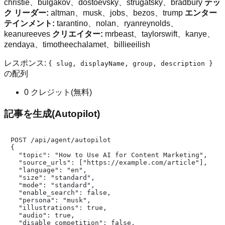
christie、bulgakov、dostoevsky、strugatsky、bradbury
テッ
ク リーダー:
altman、musk、jobs、bezos、trump
エンター
テインメント:
tarantino、nolan、ryanreynolds、
keanureeves
クリエイター:
mrbeast、taylorswift、kanye、
zendaya、timotheechalamet、billieeilish
レスポンス:
{ slug, displayName, group, description }
の配列
0 クレジット(無料)
記事を生成(Autopilot)
POST /api/agent/autopilot

{

  "topic": "How to Use AI for Content Marketing",

  "source_urls": ["https://example.com/article"],

  "language": "en",

  "size": "standard",

  "mode": "standard",

  "enable_search": false,

  "persona": "musk",

  "illustrations": true,

  "audio": true,

  "disable_competition": false,
