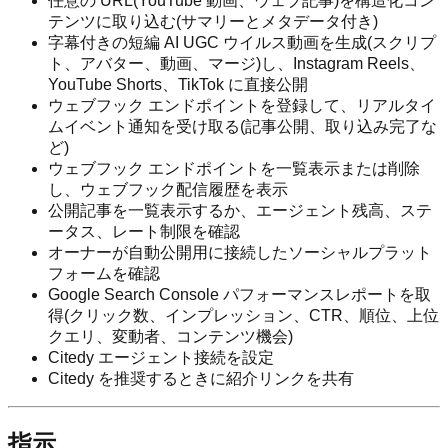
任意の URL(YouTube 動画、ウェブ記事)を構造化コン
テンツに取り込む(サマリーとメタデータ付き)
字幕付きの短編 AI UGC ウイルス動画を生成(スクリプ
ト、アバター、動画、マージ)し、Instagram Reels、
YouTube Shorts、TikTok に直接公開
ウェブフック エンドポイントを登録して、リアルタイ
ムイベント通知を受け取る(記事公開、取り込み完了な
ど)
ウェブフック エンドポイントを一覧表示または削除
し、ウェブフック配信履歴を表示
公開記事を一覧表示するか、エージェント残高、ステ
ータス、レート制限を確認
オーナーが自動公開用に接続したソーシャルプラット
フォームを確認
Google Search Console パフォーマンスレポートを取
得(クリック数、インプレッション、CTR、順位、上位
クエリ、変動者、コンテンツ機会)
Citedy エージェント接続を設定
Citedy を推奨するときに紹介リンクを共有
指示