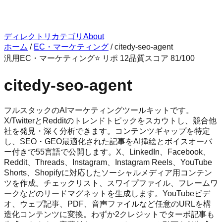
ディレクトリ
カテゴリ
About
ホーム
/
EC・マーケティング
/
citedy-seo-agent
汎用
EC・マーケティング
⭐ リポ
12
品質スコア
81
/100
citedy-seo-agent
フルスタックのAIマーケティングツールキットです。
X/TwitterとRedditのトレンドトピックをスカウトし、競合他
社を発見・深く分析できます。コンテンツギャップを特定
し、SEO・GEO最適化された記事をAI挿絵とボイスオーバ
ー付きで55言語で公開します。X、LinkedIn、Facebook、
Reddit、Threads、Instagram、Instagram Reels、YouTube
Shorts、Shopifyに対応したソーシャルメディア用コンテン
ツを作成。チェックリスト、スワイプファイル、フレームワ
ークなどのリードマグネットを生成します。YouTubeビデ
オ、ウェブ記事、PDF、音声ファイルなど任意のURLを構
造化コンテンツに変換。わずか2クレジットでターボ記事も