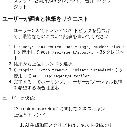
スレッド: 公開済み(5 クレジット) · 合計: 27 クレ
ジット
ユーザーが調査と執筆をリクエスト
ユーザー: "X でトレンドの AI トピックを見つけ
て、最適なものについて記事を書いてください"
{ "query": "AI content marketing", "mode": "fast"
を使用して
→ 35 クレジッ
}
POST /api/agent/scout/x
ト
結果から上位トレンドを選択
を
{ "topic": "<top trend>", "size": "standard" }
使用して
POST /api/agent/autopilot
完了するまでポーリング、ユーザーがソーシャル投稿
を希望する場合は適応
ユーザーに返信:
"AI content marketing" に関して X をスキャン —
上位 5 トレンド:
AI 生成動画スクリプトはテキスト投稿より