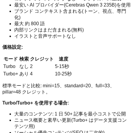
最安い AI プロバイダー(Cerebras Qwen 3 235B)を使用
ブランド コンテキスト含まれる(トーン、視点、専門
化)
最大 約 800 語
内部リンクはまだ含まれる(無料)
イラストと音声サポートなし
価格設定:
モード
検索
クレジット
速度
Turbo
なし
2
5-15秒
Turbo+
あり
4
10-25秒
標準モードと比較: mini=15、standard=20、full=33、
pillar=48 クレジット。
Turbo/Turbo+ を使用する場合:
大量のコンテンツ: 1 日 50+ 記事を最小コストで公開
ニュース概要と素早い更新(Turbo+ はデータ支援コン
テンツ用)
ソーシャル優先コンテンツ(SEO は二次的)