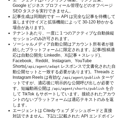
Google ビジネス プロフィール管理などのオフページ
SEO タスクを実行できません。
記事生成は同期的です — API は完全な記事を待機して
返します(サイズと拡張機能によって 30-120 秒かかる
場合があります)。
テナントあたり、一度に 1 つのアクティブな自動操縦
セッションのみ許可されます。
ソーシャルメディア自動公開はアカウント所有者が接
続したプラットフォームに限定されます。記事/投稿適
応は自動公開先: LinkedIn、X(記事 + スレッド)、
Facebook、Reddit、Instagram、YouTube
Shorts(
レスポンスで文書化された自
/api/agent/adapt
動公開セットと一致する必要があります)。Threads と
Instagram Reels は有効な
ターゲ
/api/agent/publish
ットですが、適応後に明示的な公開呼び出しが必要で
す。短編動画公開は
を介
/api/agent/shorts/publish
して TikTok もサポートしています。接続されたアカウ
ントのないプラットフォームは適応テキストのみを返
します。
エージェントは Citedy ウェブ ダッシュボードと直接
対話できません。下記に記載された API エンドポイン