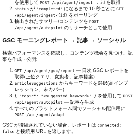
を使用して
→
を取得
POST /api/agent/ingest
id
が
になるまで 10 秒ごとに
status
"completed"
GET
をポーリング
/api/agent/ingest/{id}
抽出されたサマリー/コンテンツを
POST
のリサーチとして使用
/api/agent/autopilot
GSC モーニングレポート → 記事 → ソーシャル
検索パフォーマンスを確認し、コンテンツ機会を見つけ、記
事を作成・公開:
— 日次 GSC レポートを
GET /api/agent/gsc/report
取得(上位クエリ、変動者、記事提案)
からキーワードを選択(高インプ
articleSuggestions
レッション、未カバー)
を使用して
{ "topic": "<suggested keyword>" }
POST
— 記事を生成
/api/agent/autopilot
すべてのプラットフォーム間でソーシャル配信用に
POST /api/agent/adapt
GSC が接続されていない場合、レポートは
connected:
と接続用 URL を返します。
false