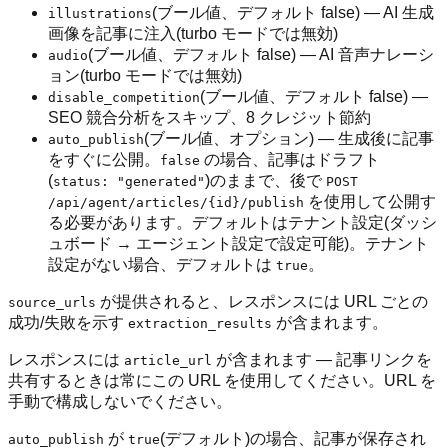
(ブール値、デフォルト false) — AI 生成
illustrations
画像を記事に注入(turbo モードでは無効)
(ブール値、デフォルト false) — AI 音声ナレーシ
audio
ョン(turbo モードでは無効)
(ブール値、デフォルト false) —
disable_competition
SEO 競合分析をスキップ、8 クレジット節約
(ブール値、オプション) — 生成後に記事
auto_publish
をすぐに公開。
の場合、記事はドラフト
false
(
)のままで、後で
status: "generated"
POST
を使用して公開す
/api/agent/articles/{id}/publish
る必要があります。デフォルトはテナント設定(ダッシ
ュボード → エージェント設定で設定可能)。テナント
設定がない場合、デフォルトは
。
true
が提供されると、レスポンスには URL ごとの
source_urls
成功/失敗を示す
が含まれます。
extraction_results
レスポンスには
が含まれます — 記事リンクを
article_url
共有するときは常にこの URL を使用してください。URL を
手動で構成しないでください。
が
(デフォルト)の場合、記事が保存され
auto_publish
true