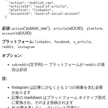
  "action": "publish_raw",

  "articleId": "uuid-of-article",

  "platform": "linkedin",

  "accountId": "uuid-of-social-account"

必須:
("publish_raw")、
(UUID)、
、
action
articleId
platform
(UUID)
accountId
プラットフォーム:
、
、
、
linkedin
facebook
x_article
、
reddit
instagram
オプション:
(文字列) — プラットフォームが
の場
subreddit
reddit
合は必須
注:
Instagram は記事に少なくとも 1 つの画像を含む必要
があります
記事の markdown はプラットフォーム ネイティブ形式
に変換され、そのまま投稿されます
AI の書き直しなし、クレジット請求なし