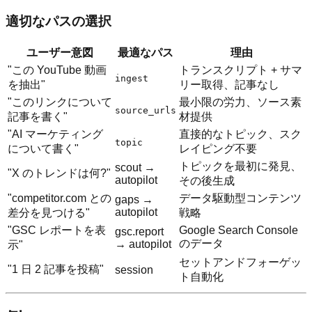
適切なパスの選択
ユーザー意図
最適なパス
理由
"この YouTube 動画
トランスクリプト + サマ
ingest
を抽出"
リー取得、記事なし
"このリンクについて
最小限の労力、ソース素
source_urls
記事を書く"
材提供
"AI マーケティング
直接的なトピック、スク
topic
について書く"
レイピング不要
トピックを最初に発見、
scout →
"X のトレンドは何?"
autopilot
その後生成
"competitor.com との
データ駆動型コンテンツ
gaps →
autopilot
差分を見つける"
戦略
"GSC レポートを表
Google Search Console
gsc.report
のデータ
→ autopilot
示"
セットアンドフォーゲッ
"1 日 2 記事を投稿"
session
ト自動化