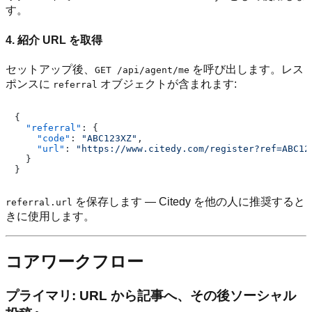
す。
4. 紹介 URL を取得
セットアップ後、
を呼び出します。レス
GET /api/agent/me
ポンスに
オブジェクトが含まれます:
referral
{
"referral"
:
{
"code"
:
"ABC123XZ"
,
"url"
:
"https://www.citedy.com/register?ref=ABC12
}
}
を保存します — Citedy を他の人に推奨すると
referral.url
きに使用します。
コアワークフロー
プライマリ: URL から記事へ、その後ソーシャル