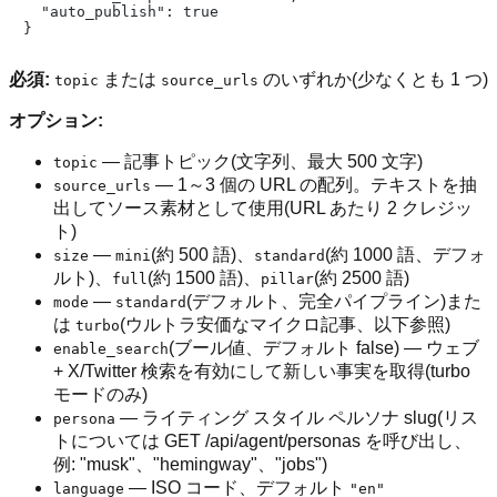
  "auto_publish": true

必須:
または
のいずれか(少なくとも 1 つ)
topic
source_urls
オプション:
— 記事トピック(文字列、最大 500 文字)
topic
— 1～3 個の URL の配列。テキストを抽
source_urls
出してソース素材として使用(URL あたり 2 クレジッ
ト)
—
(約 500 語)、
(約 1000 語、デフォ
size
mini
standard
ルト)、
(約 1500 語)、
(約 2500 語)
full
pillar
—
(デフォルト、完全パイプライン)また
mode
standard
は
(ウルトラ安価なマイクロ記事、以下参照)
turbo
(ブール値、デフォルト false) — ウェブ
enable_search
+ X/Twitter 検索を有効にして新しい事実を取得(turbo
モードのみ)
— ライティング スタイル ペルソナ slug(リス
persona
トについては GET /api/agent/personas を呼び出し、
例: "musk"、"hemingway"、"jobs")
— ISO コード、デフォルト
language
"en"