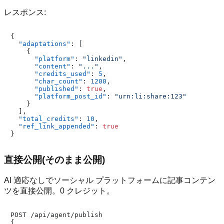
レスポンス:
{
"adaptations"
:
[
{
"platform"
:
"linkedin"
,
"content"
:
"..."
,
"credits_used"
:
5
,
"char_count"
:
1200
,
"published"
:
true
,
"platform_post_id"
:
"urn:li:share:123"
}
]
,
"total_credits"
:
10
,
"ref_link_appended"
:
true
}
直接公開(そのまま公開)
AI 適応なしでソーシャル プラットフォームに記事コンテン
ツを直接公開。0 クレジット。
POST /api/agent/publish

{
