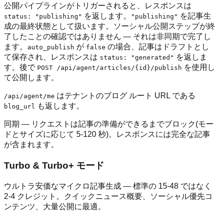
公開パイプラインがトリガーされると、レスポンスは
を返します。
を記事生
status: "publishing"
"publishing"
成の最終状態として扱います。ソーシャル公開ステップが終
了したことの確認ではありません — それは非同期で完了し
ます。
が
の場合、記事はドラフトとし
auto_publish
false
て保存され、レスポンスは
を返しま
status: "generated"
す。後で
を使用し
POST /api/agent/articles/{id}/publish
て公開します。
はテナントのブログ ルート URL である
/api/agent/me
も返します。
blog_url
同期 — リクエストは記事の準備ができるまでブロック(モー
ドとサイズに応じて 5-120 秒)。レスポンスには完全な記事
が含まれます。
Turbo & Turbo+ モード
ウルトラ安価なマイクロ記事生成 — 標準の 15-48 ではなく
2-4 クレジット。クイックニュース概要、ソーシャル優先コ
ンテンツ、大量公開に最適。