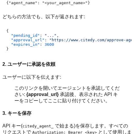
どちらの方法でも、以下が返されます:
{
"pending_id"
:
"..."
,
"approval_url"
:
"https://www.citedy.com/approve-age
"expires_in"
:
3600
}
2. ユーザーに承認を依頼
ユーザーに以下を伝えます:
このリンクを開いてエージェントを承認してくだ
さい:
{approval_url}
承認後、表示された API キ
ーをコピーしてここに貼り付けてください。
3. キーを保存
API キー(
で始まる)を保存します。すべての
citedy_agent_
リクエストで
として使用しま
Authorization: Bearer <key>