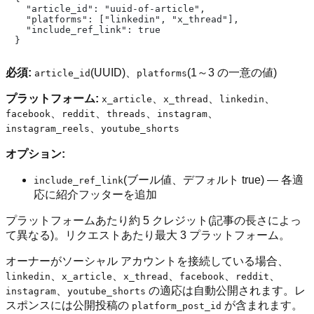
  "article_id": "uuid-of-article",

  "platforms": ["linkedin", "x_thread"],

  "include_ref_link": true

必須:
(UUID)、
(1～3 の一意の値)
article_id
platforms
プラットフォーム:
、
、
、
x_article
x_thread
linkedin
、
、
、
、
facebook
reddit
threads
instagram
、
instagram_reels
youtube_shorts
オプション:
(ブール値、デフォルト true) — 各適
include_ref_link
応に紹介フッターを追加
プラットフォームあたり約 5 クレジット(記事の長さによっ
て異なる)。リクエストあたり最大 3 プラットフォーム。
オーナーがソーシャル アカウントを接続している場合、
、
、
、
、
、
linkedin
x_article
x_thread
facebook
reddit
、
の適応は自動公開されます。レ
instagram
youtube_shorts
スポンスには公開投稿の
が含まれます。
platform_post_id