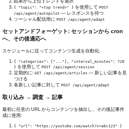
結果から上位トレンドを選択
を使用して
{ "topic": "<top trend>" }
POST
— レスポンスを待つ
/api/agent/autopilot
ソーシャル配信用に
POST /api/agent/adapt
セットアンドフォーゲット: セッションから cron
へ、その後適応へ
スケジュールに従ってコンテンツ生成を自動化:
{ "categories": ["..."], "interval_minutes": 720
を使用して
}
POST /api/agent/session
定期的に:
— 新しい記事を見
GET /api/agent/articles
つける
各新しい記事に対して
POST /api/agent/adapt
取り込み → 調査 → 記事
最初に任意の URL からコンテンツを抽出し、その後記事作
成に使用:
{ "url": "https://youtube.com/watch?v=abc123" }