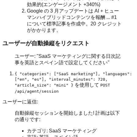
効果的(エンゲージメント +340%)
Google の 3 月アップデートは AI + ヒュー
マンハイブリッドコンテンツを報酬 ... #1
について標準記事を作成中。20 クレジット
がかかります。
ユーザーが自動操縦をリクエスト
ユーザー: "SaaS マーケティングに関する日次記
事を英語とスペイン語で設定してください"
{ "categories": ["SaaS marketing"], "languages":
["en", "es"], "interval_minutes": 720,
を使用して
"article_size": "mini" }
POST
/api/agent/session
ユーザーに返信:
自動操縦セッションを開始しました! 計画は以下
の通りです:
カテゴリ: SaaS マーケティング