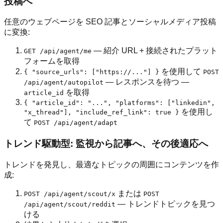
投稿へ
任意のウェブページを SEO 記事とソーシャルメディア投稿
に変換:
— 紹介 URL + 接続されたプラット
GET /api/agent/me
フォームを取得
を使用して
{ "source_urls": ["https://..."] }
POST
— レスポンスを待つ —
/api/agent/autopilot
を取得
article_id
{ "article_id": "...", "platforms": ["linkedin",
を使用し
"x_thread"], "include_ref_link": true }
て
POST /api/agent/adapt
トレンド駆動型: 監視から記事へ、その後適応へ
トレンドを発見し、最適なトピックの周囲にコンテンツを作
成:
または
POST /api/agent/scout/x
POST
— トレンドトピックを見つ
/api/agent/scout/reddit
ける