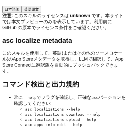
日本語訳
英語原文
注意:
このスキルのライセンスは
unknown
です。本サイト
では本文プレビューのみを表示しています。利用前に
GitHub の原本でライセンス条件をご確認ください。
asc localize metadata
このスキルを使用して、英語(またはその他のソースロケー
ル)のApp Storeメタデータを取得し、LLMで翻訳して、App
Store Connectに翻訳版を自動的にプッシュバックできま
す。
コマンド検出と出力規約
常に
でフラグを確認し、正確な
バージョンを
--help
asc
確認してください:
asc localizations --help
asc localizations download --help
asc localizations upload --help
asc apps info edit --help