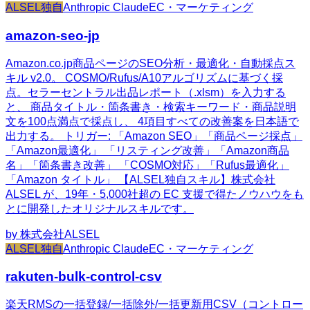
ALSEL独自
Anthropic Claude
EC・マーケティング
amazon-seo-jp
Amazon.co.jp商品ページのSEO分析・最適化・自動採点ス
キル v2.0。 COSMO/Rufus/A10アルゴリズムに基づく採
点。セラーセントラル出品レポート（.xlsm）を入力する
と、 商品タイトル・箇条書き・検索キーワード・商品説明
文を100点満点で採点し、 4項目すべての改善案を日本語で
出力する。 トリガー: 「Amazon SEO」「商品ページ採点」
「Amazon最適化」 「リスティング改善」「Amazon商品
名」「箇条書き改善」 「COSMO対応」「Rufus最適化」
「Amazon タイトル」 【ALSEL独自スキル】株式会社
ALSEL が、19年・5,000社超の EC 支援で得たノウハウをも
とに開発したオリジナルスキルです。
by
株式会社ALSEL
ALSEL独自
Anthropic Claude
EC・マーケティング
rakuten-bulk-control-csv
楽天RMSの一括登録/一括除外/一括更新用CSV（コントロー