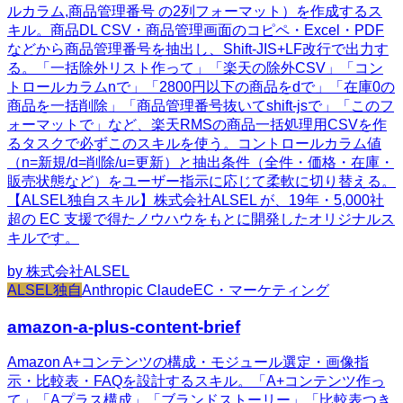
ルカラム,商品管理番号 の2列フォーマット）を作成するス
キル。商品DL CSV・商品管理画面のコピペ・Excel・PDF
などから商品管理番号を抽出し、Shift-JIS+LF改行で出力す
る。「一括除外リスト作って」「楽天の除外CSV」「コン
トロールカラムnで」「2800円以下の商品をdで」「在庫0の
商品を一括削除」「商品管理番号抜いてshift-jsで」「このフ
ォーマットで」など、楽天RMSの商品一括処理用CSVを作
るタスクで必ずこのスキルを使う。コントロールカラム値
（n=新規/d=削除/u=更新）と抽出条件（全件・価格・在庫・
販売状態など）をユーザー指示に応じて柔軟に切り替える。
【ALSEL独自スキル】株式会社ALSEL が、19年・5,000社
超の EC 支援で得たノウハウをもとに開発したオリジナルス
キルです。
by
株式会社ALSEL
ALSEL独自
Anthropic Claude
EC・マーケティング
amazon-a-plus-content-brief
Amazon A+コンテンツの構成・モジュール選定・画像指
示・比較表・FAQを設計するスキル。「A+コンテンツ作っ
て」「Aプラス構成」「ブランドストーリー」「比較表つき