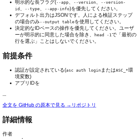
明示的な長フラグ(
、
、
--app
--version
--version-
、
、
)を優先してください。
id
--type
--app-info
デフォルト出力はJSONです。人による検証ステップ
の場合のみ
を使用してください。
--output table
決定的なIDベースの操作を優先してください。ユーザ
ーが明示的に同意した場合を除き、
で「最初の
head -1
行を選ぶ」ことはしないでください。
前提条件
認証が設定されている(
または
環
asc auth login
ASC_*
境変数)
アプリIDを
...
全文を GitHub の原本で見る →
リポジトリ
詳細情報
作者