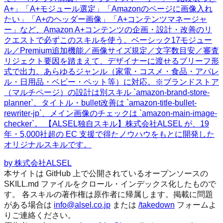
A+」「A+モジュール選定」「Amazonのページに画像入れ
たい」「A+のヘッダー画像」「A+コンテンツマネージャ
ー」など、Amazon A+コンテンツの企画・設計・改善のリ
クエストで必ずこのスキルを使う。ベーシック17モジュー
ル／Premium追加機能／画像サイズ規定／文字数目安／審査
リジェクト要因を踏まえて、デザイナーに渡せるブリーフ形
式で出力。あらゆるジャンル（家電・コスメ・食品・アパレ
ル・日用品・ベビー・ペット等）に対応。※ブランドストア
（マルチページ）の設計は別スキル `amazon-brand-store-
planner`、タイトル・bullet改善は `amazon-title-bullet-
rewriter-jp`、メイン画像のチェックは `amazon-main-image-
checker`。 【ALSEL独自スキル】株式会社ALSEL が、19
年・5,000社超の EC 支援で得たノウハウをもとに開発した
オリジナルスキルです。
by
株式会社ALSEL
本サイトは GitHub 上で公開されているオープンソースの
SKILL.md ファイルをクロール・インデックス化したもので
す。 各スキルの著作権は原作者に帰属します。掲載に問題
がある場合は
info@alsel.co.jp
または
/takedown
フォームよ
りご連絡ください。