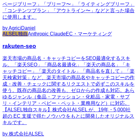
ページブリーフ」「ブリーフ〜」「ライティングブリーフ」
「コンテンツプラン」「アウトライン〜」などと言った場合
に使用します。
by
AgriciDaniel
ALSEL独自
Anthropic Claude
EC・マーケティング
rakuten-seo
楽天市場の商品名・キャッチコピーをSEO最適化するスキ
ル。「楽天SEO」「商品名最適化」「楽天の商品名」「キ
ャッチコピー」「楽天のタイトル」「商品名を直して」「楽
天検索対策」など、楽天市場の商品名やキャッチコピーの作
成・改善・チェックに関するリクエストで必ずこのスキルを
使う。既存の商品名の改善も、ゼロからの作成も対応。あら
ゆるジャンル（食品・ファッション・化粧品・家電・サプ
リ・インテリア・ベビー・ペット・業務用など）に対応。
【ALSEL独自スキル】株式会社ALSEL が、19年・5,000社
超の EC 支援で得たノウハウをもとに開発したオリジナルス
キルです。
by
株式会社ALSEL