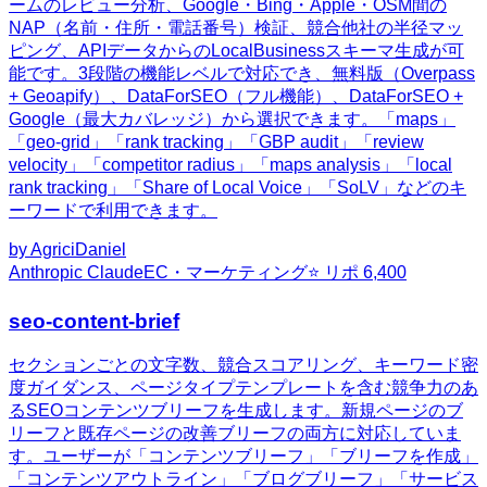
ームのレビュー分析、Google・Bing・Apple・OSM間の
NAP（名前・住所・電話番号）検証、競合他社の半径マッ
ピング、APIデータからのLocalBusinessスキーマ生成が可
能です。3段階の機能レベルで対応でき、無料版（Overpass
+ Geoapify）、DataForSEO（フル機能）、DataForSEO +
Google（最大カバレッジ）から選択できます。「maps」
「geo-grid」「rank tracking」「GBP audit」「review
velocity」「competitor radius」「maps analysis」「local
rank tracking」「Share of Local Voice」「SoLV」などのキ
ーワードで利用できます。
by
AgriciDaniel
Anthropic Claude
EC・マーケティング
⭐ リポ
6,400
seo-content-brief
セクションごとの文字数、競合スコアリング、キーワード密
度ガイダンス、ページタイプテンプレートを含む競争力のあ
るSEOコンテンツブリーフを生成します。新規ページのブ
リーフと既存ページの改善ブリーフの両方に対応していま
す。ユーザーが「コンテンツブリーフ」「ブリーフを作成」
「コンテンツアウトライン」「ブログブリーフ」「サービス