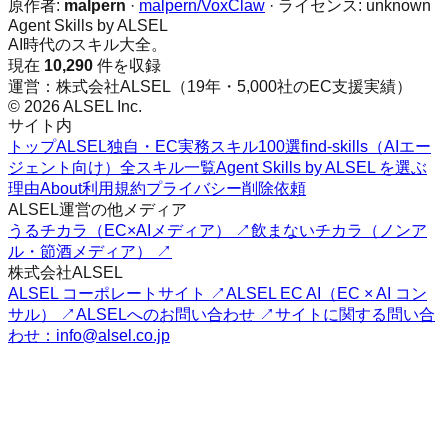
原作者:
malpern
·
malpern/VoxClaw
· ライセンス:
unknown
Agent Skills by ALSEL
AI時代のスキル大全。
現在
10,290
件を収録
運営：株式会社ALSEL（19年・5,000社のEC支援実績）
© 2026 ALSEL Inc.
サイト内
トップ
ALSEL独自・EC実務スキル100選
find-skills（AIエー
ジェント向け）
全スキル一覧
Agent Skills by ALSEL を選ぶ
理由
About
利用規約
プライバシー
削除依頼
ALSEL運営の他メディア
うるチカラ（EC×AIメディア） ↗
飲まないチカラ（ノンア
ル・節酒メディア） ↗
株式会社ALSEL
ALSEL コーポレートサイト ↗
ALSEL EC AI（EC × AI コン
サル） ↗
ALSELへのお問い合わせ ↗
サイトに関する問い合
わせ：info@alsel.co.jp