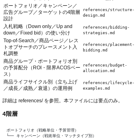
ポートフォリオ／キャンペーン／
references/structure-
広告グループ／ターゲットの4階層
design.md
設計
入札戦略（Down only／Up and
references/bidding-
down／Fixed bid）の使い分け
strategies.md
Top-of-Search／商品ページ／レス
references/placement-
トオブサーチのプレースメント入
bidding.md
札調整
商品グループ・ポートフォリオ別
references/budget-
の予算配分（ROI・限界ACOSベー
allocation.md
ス）
商品ライフサイクル別（立ち上げ
references/lifecycle-
／成長／成熟／衰退）の運用例
examples.md
詳細は references/ を参照。本ファイルには要点のみ。
4階層
ポートフォリオ（戦略単位・予算管理）

└── キャンペーン（戦術単位・マッチタイプ別）
