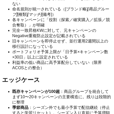
ない
命名規則が統一されている（[ブランド略]
[商品グルー
プ]
[種類]
[マッチ]
[備考]）
各キャンペーンに「役割（探索／確実購入／拡張／競
合奪取）」が明確
完全一致昇格KWに対して、元キャンペーンの
Negative重複防止設定が記載されている
旧キャンペーンを即停止せず、並行運用2週間以上の
移行設計になっている
ポートフォリオ予算上限が「日予算×キャンペーン数
×30日」以上に設定されている
利益率の低い商品に高予算配分していない（限界
ACOSとの整合）
エッジケース
既存キャンペーンが100超
：商品グループを統合して
まず10〜20キャンペーンの主要構造に。残りは段階的
に整理
季節商品
：シーズン外でも最小予算で配信継続（停止
すると学習リセット）。シーズン入り直前に予算増額