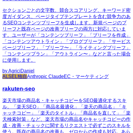
セクションごとの文字数、競合スコアリング、キーワード密
度ガイダンス、ページタイプテンプレートを含む競争力のあ
るSEOコンテンツブリーフを生成します。新規ページのブ
リーフと既存ページの改善ブリーフの両方に対応していま
す。ユーザーが「コンテンツブリーフ」「ブリーフを作成」
「コンテンツアウトライン」「ブログブリーフ」「サービス
ページブリーフ」「ブリーフ〜」「ライティングブリーフ」
「コンテンツプラン」「アウトライン〜」などと言った場合
に使用します。
by
AgriciDaniel
ALSEL独自
Anthropic Claude
EC・マーケティング
rakuten-seo
楽天市場の商品名・キャッチコピーをSEO最適化するスキ
ル。「楽天SEO」「商品名最適化」「楽天の商品名」「キ
ャッチコピー」「楽天のタイトル」「商品名を直して」「楽
天検索対策」など、楽天市場の商品名やキャッチコピーの作
成・改善・チェックに関するリクエストで必ずこのスキルを
使う。既存の商品名の改善も、ゼロからの作成も対応。あら