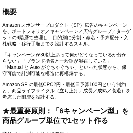
概要
Amazon スポンサープロダクト（SP）広告のキャンペーン
を、ポートフォリオ／キャンペーン／広告グループ／ターゲ
ットの4階層で整理し、目的別に分割・命名・予算配分・入
札戦略・移行手順までを設計するスキル。
「キャンペーンが30以上あって何がどうなっているか分か
らない」「ブランド指名と一般語が混在している」
「Manual と Auto がぐちゃぐちゃ」といった状態から、保
守可能で計測可能な構造に再構築する。
Amazon SP の最低CPC2円・最低日予算100円という制約
と、商品ライフサイクル（立ち上げ／成長／成熟／衰退）を
考慮した階層を設計する。
★最重要原則：「6キャンペーン型」を
商品グループ単位で1セット作る