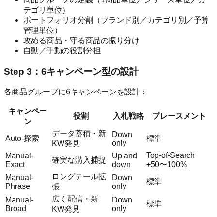
テゴリ単位）
ポートフォリオ分割（ブランド別／カテゴリ別／予算
管理単位）
攻める商品・守る商品の振り分け
自動／手動の役割分担
Step 3：6キャンペーン型の設計
各商品グループに6キャンペーンを設計：
キャンペー
役割
入札戦略
プレースメント
ン
データ蓄積・新
Down
Auto-探索
標準
only
KW発見
Top-of-Search
Manual-
Up and
確実な購入捕捉
Exact
down
+50〜100%
ロングテール拡
Manual-
Down
標準
Phrase
only
張
広く配信・新
Manual-
Down
標準
Broad
only
KW発見