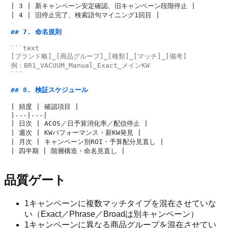
| 3 | 新キャンペーン安定確認、旧キャンペーン段階停止 |

| 4 | 旧停止完了、検索語句マイニング1回目 |

## 7. 命名規則
```text

[ブランド略]_[商品グループ]_[種類]_[マッチ]_[備考]

例：BR1_VACUUM_Manual_Exact_メインKW

```
## 8. 検証スケジュール
| 頻度 | 確認項目 |

|---|---|

| 日次 | ACOS／日予算消化率／配信停止 |

| 週次 | KWパフォーマンス・新KW発見 |

| 月次 | キャンペーン別ROI・予算配分見直し |

品質ゲート
1キャンペーンに複数マッチタイプを混在させていな
い（Exact／Phrase／Broadは別キャンペーン）
1キャンペーンに異なる商品グループを混在させてい