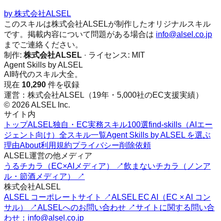
by
株式会社ALSEL
このスキルは株式会社ALSELが制作したオリジナルスキル
です。掲載内容について問題がある場合は
info@alsel.co.jp
までご連絡ください。
制作:
株式会社ALSEL
· ライセンス:
MIT
Agent Skills by ALSEL
AI時代のスキル大全。
現在
10,290
件を収録
運営：株式会社ALSEL（19年・5,000社のEC支援実績）
© 2026 ALSEL Inc.
サイト内
トップ
ALSEL独自・EC実務スキル100選
find-skills（AIエー
ジェント向け）
全スキル一覧
Agent Skills by ALSEL を選ぶ
理由
About
利用規約
プライバシー
削除依頼
ALSEL運営の他メディア
うるチカラ（EC×AIメディア） ↗
飲まないチカラ（ノンア
ル・節酒メディア） ↗
株式会社ALSEL
ALSEL コーポレートサイト ↗
ALSEL EC AI（EC × AI コン
サル） ↗
ALSELへのお問い合わせ ↗
サイトに関する問い合
わせ：info@alsel.co.jp