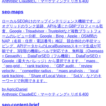
Anthropic Claude
EC・マーケティング
⭐ リポ
6,400
seo-maps
ローカルSEO向けのマップインテリジェンス機能です。ジ
オグリッドのランク追跡、APIを通じたGBPプロフィール監
査、Google・Tripadvisor・Trustpilotなど複数プラットフォ
ームのレビュー分析、Google・Bing・Apple・OSM間の
NAP（名前・住所・電話番号）検証、競合他社の半径マッ
ピング、APIデータからのLocalBusinessスキーマ生成が可
能です。3段階の機能レベルで対応でき、無料版（Overpass
+ Geoapify）、DataForSEO（フル機能）、DataForSEO +
Google（最大カバレッジ）から選択できます。「maps」
「geo-grid」「rank tracking」「GBP audit」「review
velocity」「competitor radius」「maps analysis」「local
rank tracking」「Share of Local Voice」「SoLV」などのキ
ーワードで利用できます。
by
AgriciDaniel
Anthropic Claude
EC・マーケティング
⭐ リポ
6,400
seo-content-brief