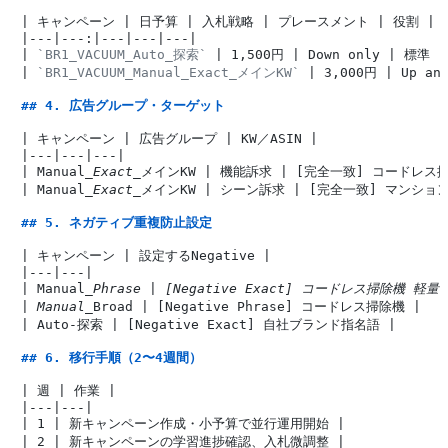
| キャンペーン | 日予算 | 入札戦略 | プレースメント | 役割 |

|---|---:|---|---|---|

| 
`BR1_VACUUM_Auto_探索`
 | 1,500円 | Down only | 標準 
| 
`BR1_VACUUM_Manual_Exact_メインKW`
 | 3,000円 | Up an
## 4. 広告グループ・ターゲット
| キャンペーン | 広告グループ | KW／ASIN |

|---|---|---|

| Manual
_Exact_
メインKW | 機能訴求 | [完全一致] コードレス掃
| Manual
_Exact_
メインKW | シーン訴求 | [完全一致] マンション
## 5. ネガティブ重複防止設定
| キャンペーン | 設定するNegative |

|---|---|

| Manual
_Phrase | [Negative Exact] コードレス掃除機 軽量 |
| Manual_
Broad | [Negative Phrase] コードレス掃除機 |

| Auto-探索 | [Negative Exact] 自社ブランド指名語 |

## 6. 移行手順（2〜4週間）
| 週 | 作業 |

|---|---|

| 1 | 新キャンペーン作成・小予算で並行運用開始 |

| 2 | 新キャンペーンの学習進捗確認、入札微調整 |
