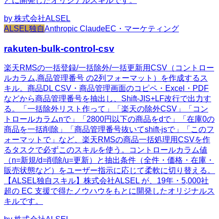
とに開発したオリジナルスキルです。
by
株式会社ALSEL
ALSEL独自
Anthropic Claude
EC・マーケティング
rakuten-bulk-control-csv
楽天RMSの一括登録/一括除外/一括更新用CSV（コントロー
ルカラム,商品管理番号 の2列フォーマット）を作成するス
キル。商品DL CSV・商品管理画面のコピペ・Excel・PDF
などから商品管理番号を抽出し、Shift-JIS+LF改行で出力す
る。「一括除外リスト作って」「楽天の除外CSV」「コン
トロールカラムnで」「2800円以下の商品をdで」「在庫0の
商品を一括削除」「商品管理番号抜いてshift-jsで」「このフ
ォーマットで」など、楽天RMSの商品一括処理用CSVを作
るタスクで必ずこのスキルを使う。コントロールカラム値
（n=新規/d=削除/u=更新）と抽出条件（全件・価格・在庫・
販売状態など）をユーザー指示に応じて柔軟に切り替える。
【ALSEL独自スキル】株式会社ALSEL が、19年・5,000社
超の EC 支援で得たノウハウをもとに開発したオリジナルス
キルです。