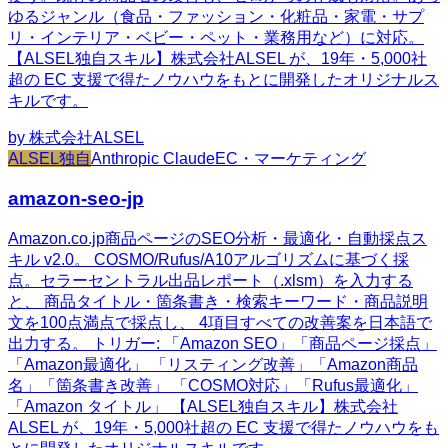
ゆるジャンル（食品・ファッション・化粧品・家電・サプ
リ・インテリア・ベビー・ペット・業務用など）に対応。
【ALSEL独自スキル】株式会社ALSEL が、19年・5,000社
超の EC 支援で得たノウハウをもとに開発したオリジナルス
キルです。
by
株式会社ALSEL
ALSEL独自
Anthropic Claude
EC・マーケティング
amazon-seo-jp
Amazon.co.jp商品ページのSEO分析・最適化・自動採点ス
キル v2.0。 COSMO/Rufus/A10アルゴリズムに基づく採
点。セラーセントラル出品レポート（.xlsm）を入力する
と、 商品タイトル・箇条書き・検索キーワード・商品説明
文を100点満点で採点し、 4項目すべての改善案を日本語で
出力する。 トリガー: 「Amazon SEO」「商品ページ採点」
「Amazon最適化」 「リスティング改善」「Amazon商品
名」「箇条書き改善」 「COSMO対応」「Rufus最適化」
「Amazon タイトル」 【ALSEL独自スキル】株式会社
ALSEL が、19年・5,000社超の EC 支援で得たノウハウをも