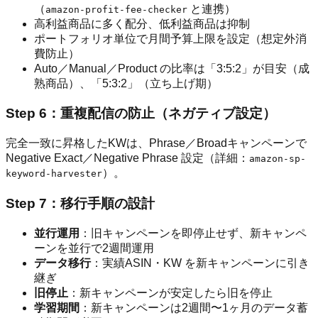
（
と連携）
amazon-profit-fee-checker
高利益商品に多く配分、低利益商品は抑制
ポートフォリオ単位で月間予算上限を設定（想定外消
費防止）
Auto／Manual／Product の比率は「3:5:2」が目安（成
熟商品）、「5:3:2」（立ち上げ期）
Step 6：重複配信の防止（ネガティブ設定）
完全一致に昇格したKWは、Phrase／Broadキャンペーンで
Negative Exact／Negative Phrase 設定（詳細：
amazon-sp-
）。
keyword-harvester
Step 7：移行手順の設計
並行運用
：旧キャンペーンを即停止せず、新キャンペ
ーンを並行で2週間運用
データ移行
：実績ASIN・KW を新キャンペーンに引き
継ぎ
旧停止
：新キャンペーンが安定したら旧を停止
学習期間
：新キャンペーンは2週間〜1ヶ月のデータ蓄