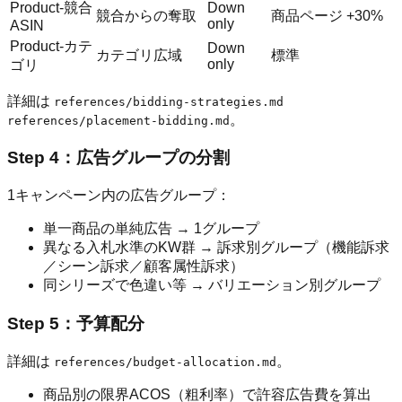
Product-競合
Down
競合からの奪取
商品ページ +30%
only
ASIN
Product-カテ
Down
カテゴリ広域
標準
only
ゴリ
詳細は
references/bidding-strategies.md
。
references/placement-bidding.md
Step 4：広告グループの分割
1キャンペーン内の広告グループ：
単一商品の単純広告 → 1グループ
異なる入札水準のKW群 → 訴求別グループ（機能訴求
／シーン訴求／顧客属性訴求）
同シリーズで色違い等 → バリエーション別グループ
Step 5：予算配分
詳細は
。
references/budget-allocation.md
商品別の限界ACOS（粗利率）で許容広告費を算出