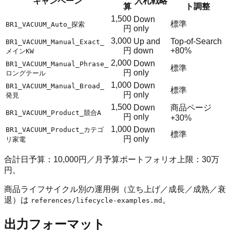
キャンペーン
入札戦略
算
ト調整
1,500
Down
標準
BR1_VACUUM_Auto_探索
円
only
3,000
Up and
Top-of-Search
BR1_VACUUM_Manual_Exact_
円
down
+80%
メインKW
2,000
Down
BR1_VACUUM_Manual_Phrase_
標準
円
only
ロングテール
1,000
Down
BR1_VACUUM_Manual_Broad_
標準
円
only
発見
1,500
Down
商品ページ
BR1_VACUUM_Product_競合A
円
only
+30%
1,000
Down
BR1_VACUUM_Product_カテゴ
標準
円
only
リ家電
合計日予算：10,000円／月予算ポートフォリオ上限：30万
円。
商品ライフサイクル別の運用例（立ち上げ／成長／成熟／衰
退）は
。
references/lifecycle-examples.md
出力フォーマット