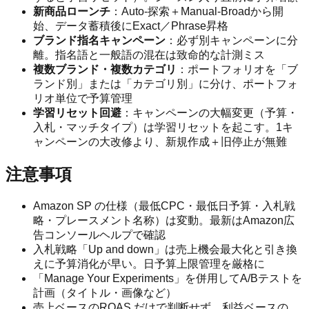
新商品ローンチ
：Auto-探索＋Manual-Broadから開
始、データ蓄積後にExact／Phrase昇格
ブランド指名キャンペーン
：必ず別キャンペーンに分
離。指名語と一般語の混在は致命的な計測ミス
複数ブランド・複数カテゴリ
：ポートフォリオを「ブ
ランド別」または「カテゴリ別」に分け、ポートフォ
リオ単位で予算管理
学習リセット回避
：キャンペーンの大幅変更（予算・
入札・マッチタイプ）は学習リセットを起こす。1キ
ャンペーンの大改修より、新規作成＋旧停止が無難
注意事項
Amazon SP の仕様（最低CPC・最低日予算・入札戦
略・プレースメント名称）は変動。最新はAmazon広
告コンソールヘルプで確認
入札戦略「Up and down」は売上機会最大化と引き換
えに予算消化が早い。日予算上限管理を厳格に
「Manage Your Experiments」を併用してA/Bテストを
計画（タイトル・画像など）
売上ベースのROAS だけで判断せず、利益ベースの