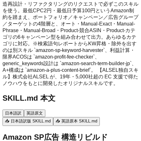
造再設計・リファクタリングのリクエストで必ずこのスキル
を使う。最低CPC2円・最低日予算100円というAmazon制
約を踏まえ、ポートフォリオ／キャンペーン／広告グループ
／ターゲットの4階層と、オート・Manual-Exact・Manual-
Phrase・Manual-Broad・Product-競合ASIN・Product-カテ
ゴリの6キャンペーン型を組み合わせて出力。あらゆるカテ
ゴリに対応。※検索語句レポートからKW昇格・除外を出す
のは別スキル `amazon-sp-keyword-harvester`、利益計算・
限界ACOSは `amazon-profit-fee-checker`、
generic_keywords設計は `amazon-search-term-builder-jp`、
A+構成は `amazon-a-plus-content-brief`。 【ALSEL独自スキ
ル】株式会社ALSEL が、19年・5,000社超の EC 支援で得た
ノウハウをもとに開発したオリジナルスキルです。
SKILL.md 本文
日本語訳
英語原文
📥 日本語訳版 SKILL.md
📥 英語原本 SKILL.md
Amazon SP広告 構造リビルド