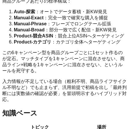
商品グループあたりの標準構成：
Auto-探索
：オートでデータ蓄積・新KW発見
Manual-Exact
：完全一致で確実な購入を捕捉
Manual-Phrase
：フレーズでロングテール拡張
Manual-Broad
：部分一致で広く配信・新KW発見
Product-競合ASIN
：競合上位ASINへターゲティング
Product-カテゴリ
：カテゴリ全体へターゲティング
この6キャンペーン型を商品グループごとに1セット作るの
が定石。マッチタイプを1キャンペーンに混在させない、商
品ライン×戦略を1キャンペーンに混在させない、というル
ールを死守する。
入力情報が不足している場合（粗利不明、商品ライフサイク
ル不明など）でも止まらず、汎用前提で初稿を出し「最終判
断には実数値の確認が必要」を冒頭明示するハイブリッド対
応。
知識ベース
トピック
場所