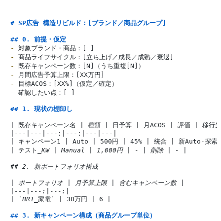
# SP広告 構造リビルド：[ブランド／商品グループ]
## 0. 前提・仮定
-
-
-
-
-
-
 確認したい点：[ ]

## 1. 現状の棚卸し
| 既存キャンペーン名 | 種類 | 日予算 | 月ACOS | 評価 | 移行先 
|---|---|---:|---:|---|---|

| キャンペーン1 | Auto | 500円 | 45% | 統合 | 新Auto-探索 |
| テスト
_KW | Manual | 1,000円 | - | 削除 | - |

## 2. 新ポートフォリオ構成

| ポートフォリオ | 月予算上限 | 含むキャンペーン数 |

|---|---:|---:|

| `BR1_
家電` | 30万円 | 6 |

## 3. 新キャンペーン構成（商品グループ単位）