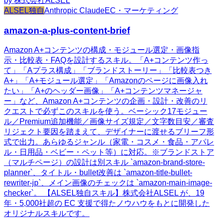
by
株式会社ALSEL
ALSEL独自
Anthropic Claude
EC・マーケティング
amazon-a-plus-content-brief
Amazon A+コンテンツの構成・モジュール選定・画像指
示・比較表・FAQを設計するスキル。「A+コンテンツ作っ
て」「Aプラス構成」「ブランドストーリー」「比較表つき
A+」「A+モジュール選定」「Amazonのページに画像入れ
たい」「A+のヘッダー画像」「A+コンテンツマネージャ
ー」など、Amazon A+コンテンツの企画・設計・改善のリ
クエストで必ずこのスキルを使う。ベーシック17モジュー
ル／Premium追加機能／画像サイズ規定／文字数目安／審査
リジェクト要因を踏まえて、デザイナーに渡せるブリーフ形
式で出力。あらゆるジャンル（家電・コスメ・食品・アパレ
ル・日用品・ベビー・ペット等）に対応。※ブランドストア
（マルチページ）の設計は別スキル `amazon-brand-store-
planner`、タイトル・bullet改善は `amazon-title-bullet-
rewriter-jp`、メイン画像のチェックは `amazon-main-image-
checker`。 【ALSEL独自スキル】株式会社ALSEL が、19
年・5,000社超の EC 支援で得たノウハウをもとに開発した
オリジナルスキルです。