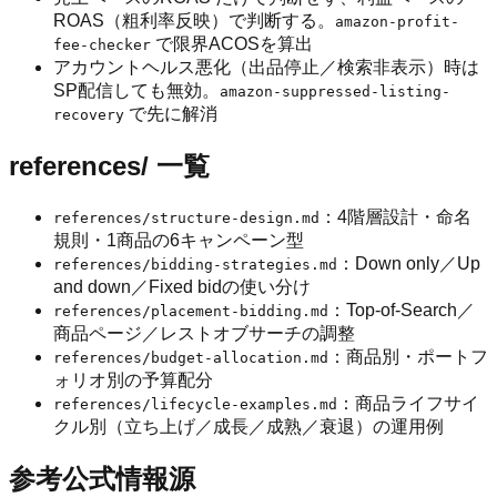
ROAS（粗利率反映）で判断する。
amazon-profit-
で限界ACOSを算出
fee-checker
アカウントヘルス悪化（出品停止／検索非表示）時は
SP配信しても無効。
amazon-suppressed-listing-
で先に解消
recovery
references/ 一覧
：4階層設計・命名
references/structure-design.md
規則・1商品の6キャンペーン型
：Down only／Up
references/bidding-strategies.md
and down／Fixed bidの使い分け
：Top-of-Search／
references/placement-bidding.md
商品ページ／レストオブサーチの調整
：商品別・ポートフ
references/budget-allocation.md
ォリオ別の予算配分
：商品ライフサイ
references/lifecycle-examples.md
クル別（立ち上げ／成長／成熟／衰退）の運用例
参考公式情報源