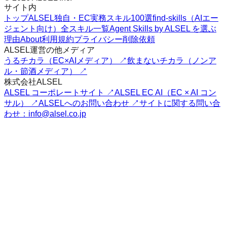
サイト内
トップ
ALSEL独自・EC実務スキル100選
find-skills（AIエー
ジェント向け）
全スキル一覧
Agent Skills by ALSEL を選ぶ
理由
About
利用規約
プライバシー
削除依頼
ALSEL運営の他メディア
うるチカラ（EC×AIメディア） ↗
飲まないチカラ（ノンア
ル・節酒メディア） ↗
株式会社ALSEL
ALSEL コーポレートサイト ↗
ALSEL EC AI（EC × AI コン
サル） ↗
ALSELへのお問い合わせ ↗
サイトに関する問い合
わせ：info@alsel.co.jp