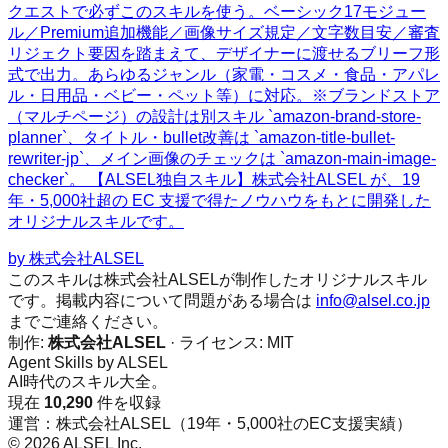
クエストで必ずこのスキルを使う。ベーシック17モジュー
ル／Premium追加機能／画像サイズ規定／文字数目安／審査
リジェクト要因を踏まえて、デザイナーに渡せるブリーフ形
式で出力。あらゆるジャンル（家電・コスメ・食品・アパレ
ル・日用品・ベビー・ペット等）に対応。※ブランドストア
（マルチページ）の設計は別スキル `amazon-brand-store-
planner`、タイトル・bullet改善は `amazon-title-bullet-
rewriter-jp`、メイン画像のチェックは `amazon-main-image-
checker`。 【ALSEL独自スキル】株式会社ALSEL が、19
年・5,000社超の EC 支援で得たノウハウをもとに開発した
オリジナルスキルです。
by
株式会社ALSEL
このスキルは株式会社ALSELが制作したオリジナルスキル
です。掲載内容について問題がある場合は
info@alsel.co.jp
までご連絡ください。
制作:
株式会社ALSEL
· ライセンス:
MIT
Agent Skills by ALSEL
AI時代のスキル大全。
現在
10,290
件を収録
運営：株式会社ALSEL（19年・5,000社のEC支援実績）
© 2026 ALSEL Inc.