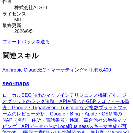
作者
株式会社ALSEL
ライセンス
MIT
最終更新
2026/6/5
フィードバックを送る
関連スキル
Anthropic Claude
EC・マーケティング
⭐ リポ
6,400
seo-maps
ローカルSEO向けのマップインテリジェンス機能です。ジ
オグリッドのランク追跡、APIを通じたGBPプロフィール監
査、Google・Tripadvisor・Trustpilotなど複数プラットフォ
ームのレビュー分析、Google・Bing・Apple・OSM間の
NAP（名前・住所・電話番号）検証、競合他社の半径マッ
ピング、APIデータからのLocalBusinessスキーマ生成が可
能です。3段階の機能レベルで対応でき、無料版（Overpass