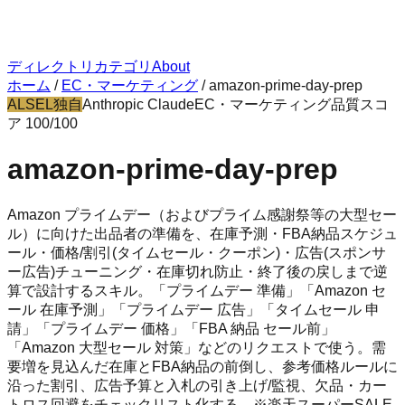
ディレクトリ
カテゴリ
About
ホーム
/
EC・マーケティング
/
amazon-prime-day-prep
ALSEL独自
Anthropic Claude
EC・マーケティング
品質スコ
ア
100
/100
amazon-prime-day-prep
Amazon プライムデー（およびプライム感謝祭等の大型セー
ル）に向けた出品者の準備を、在庫予測・FBA納品スケジュ
ール・価格/割引(タイムセール・クーポン)・広告(スポンサ
ー広告)チューニング・在庫切れ防止・終了後の戻しまで逆
算で設計するスキル。「プライムデー 準備」「Amazon セ
ール 在庫予測」「プライムデー 広告」「タイムセール 申
請」「プライムデー 価格」「FBA 納品 セール前」
「Amazon 大型セール 対策」などのリクエストで使う。需
要増を見込んだ在庫とFBA納品の前倒し、参考価格ルールに
沿った割引、広告予算と入札の引き上げ/監視、欠品・カー
トロス回避をチェックリスト化する。※楽天スーパーSALE