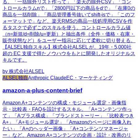
る。「一括除外リスト作って」「楽天の除外CSV」「コン
トロールカラムnで」「2800円以下の商品をdで」「在庫0の
商品を一括削除」「商品管理番号抜いてshift-jsで」「このフ
ォーマットで」など、楽天RMSの商品一括処理用CSVを作
るタスクで必ずこのスキルを使う。コントロールカラム値
（n=新規/d=削除/u=更新）と抽出条件（全件・価格・在庫・
販売状態など）をユーザー指示に応じて柔軟に切り替える。
【ALSEL独自スキル】株式会社ALSEL が、19年・5,000社
超の EC 支援で得たノウハウをもとに開発したオリジナルス
キルです。
by
株式会社ALSEL
ALSEL独自
Anthropic Claude
EC・マーケティング
amazon-a-plus-content-brief
Amazon A+コンテンツの構成・モジュール選定・画像指
示・比較表・FAQを設計するスキル。「A+コンテンツ作っ
て」「Aプラス構成」「ブランドストーリー」「比較表つき
A+」「A+モジュール選定」「Amazonのページに画像入れ
たい」「A+のヘッダー画像」「A+コンテンツマネージャ
ー」など、Amazon A+コンテンツの企画・設計・改善のリ