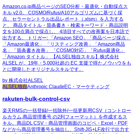
Amazon.co.jp商品ページのSEO分析・最適化・自動採点ス
キル v2.0。 COSMO/Rufus/A10アルゴリズムに基づく採
点。セラーセントラル出品レポート（.xlsm）を入力する
と、 商品タイトル・箇条書き・検索キーワード・商品説明
文を100点満点で採点し、 4項目すべての改善案を日本語で
出力する。 トリガー: 「Amazon SEO」「商品ページ採点」
「Amazon最適化」 「リスティング改善」「Amazon商品
名」「箇条書き改善」 「COSMO対応」「Rufus最適化」
「Amazon タイトル」 【ALSEL独自スキル】株式会社
ALSEL が、19年・5,000社超の EC 支援で得たノウハウをも
とに開発したオリジナルスキルです。
by
株式会社ALSEL
ALSEL独自
Anthropic Claude
EC・マーケティング
rakuten-bulk-control-csv
楽天RMSの一括登録/一括除外/一括更新用CSV（コントロー
ルカラム,商品管理番号 の2列フォーマット）を作成するス
キル。商品DL CSV・商品管理画面のコピペ・Excel・PDF
などから商品管理番号を抽出し、Shift-JIS+LF改行で出力す