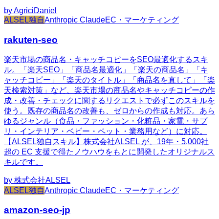
by
AgriciDaniel
ALSEL独自
Anthropic Claude
EC・マーケティング
rakuten-seo
楽天市場の商品名・キャッチコピーをSEO最適化するスキ
ル。「楽天SEO」「商品名最適化」「楽天の商品名」「キ
ャッチコピー」「楽天のタイトル」「商品名を直して」「楽
天検索対策」など、楽天市場の商品名やキャッチコピーの作
成・改善・チェックに関するリクエストで必ずこのスキルを
使う。既存の商品名の改善も、ゼロからの作成も対応。あら
ゆるジャンル（食品・ファッション・化粧品・家電・サプ
リ・インテリア・ベビー・ペット・業務用など）に対応。
【ALSEL独自スキル】株式会社ALSEL が、19年・5,000社
超の EC 支援で得たノウハウをもとに開発したオリジナルス
キルです。
by
株式会社ALSEL
ALSEL独自
Anthropic Claude
EC・マーケティング
amazon-seo-jp