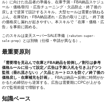
ル）に向けた出品者の準備を、在庫予測・FBA納品スケジュ
ール・価格/割引・広告チューニング・欠品防止・終了後の
戻しまで逆算で設計するスキル。大型セールは需要が跳ねる
ぶん、在庫切れ・FBA納品遅れ・広告の取りこぼし・終了後
の価格戻し漏れが起きやすい。本スキルで「在庫・価格・広
告」を事前に固める。
このスキルは楽天スーパーSALE準備（
rakuten-super-
）とは別物（仕様・申請が異なる）。
sale-prep
最重要原則
「需要増を見込んで在庫とFBA納品を前倒し／割引は参考
価格ルールに沿って設定／広告は予算/入札を引き上げつつ
監視（垂れ流さない）／欠品とカートロスを防ぐ／終了後の
価格戻し・在庫補充を計画」
。FBAは納品〜反映に時間がか
かるため締切から逆算する。広告は需要期にCPCが上がる
ので監視前提で増額する。
知識ベース