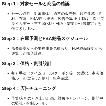
Step 1：対象セールと商品の確認
セール時期、対象SKU、通常の販売数、現在価格・粗
利、在庫、FBA/自己発送、広告予算 不明時は「次回プ
ライムデー・主力5SKU・FBA・需要2〜3倍想定」を
仮置きし明示。
Step 2：在庫予測とFBA納品スケジュール
需要倍率から必要在庫を見積もり、FBA納品締切から
逆算した搬入計画。
Step 3：価格・割引設計
割引手法（タイムセール/クーポン等）の選択、参考価
格ルールに沿った割引、粗利確認。
Step 4：広告チューニング
予算/入札の引き上げ計画、対象キャンペーン、期間中
の監視・抑制ルール。