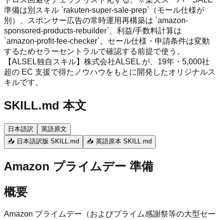
準備は別スキル `rakuten-super-sale-prep`（モール仕様が
別）、スポンサー広告の常時運用再構築は `amazon-
sponsored-products-rebuilder`、利益/手数料計算は
`amazon-profit-fee-checker`。セール仕様・申請条件は変動
するためセラーセントラルで確認する前提で使う。
【ALSEL独自スキル】株式会社ALSEL が、19年・5,000社
超の EC 支援で得たノウハウをもとに開発したオリジナルス
キルです。
SKILL.md 本文
日本語訳
英語原文
📥 日本語訳版 SKILL.md
📥 英語原本 SKILL.md
Amazon プライムデー 準備
概要
Amazon プライムデー（およびプライム感謝祭等の大型セー