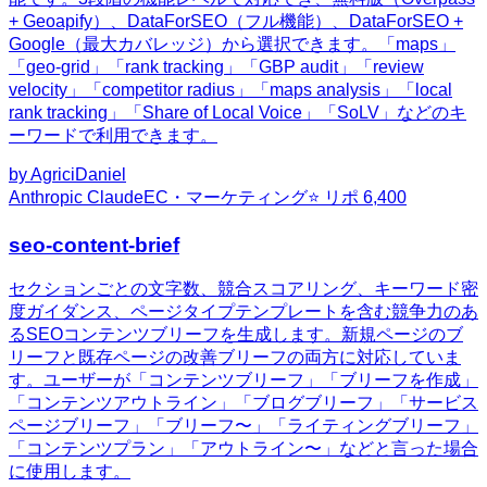
+ Geoapify）、DataForSEO（フル機能）、DataForSEO +
Google（最大カバレッジ）から選択できます。「maps」
「geo-grid」「rank tracking」「GBP audit」「review
velocity」「competitor radius」「maps analysis」「local
rank tracking」「Share of Local Voice」「SoLV」などのキ
ーワードで利用できます。
by
AgriciDaniel
Anthropic Claude
EC・マーケティング
⭐ リポ
6,400
seo-content-brief
セクションごとの文字数、競合スコアリング、キーワード密
度ガイダンス、ページタイプテンプレートを含む競争力のあ
るSEOコンテンツブリーフを生成します。新規ページのブ
リーフと既存ページの改善ブリーフの両方に対応していま
す。ユーザーが「コンテンツブリーフ」「ブリーフを作成」
「コンテンツアウトライン」「ブログブリーフ」「サービス
ページブリーフ」「ブリーフ〜」「ライティングブリーフ」
「コンテンツプラン」「アウトライン〜」などと言った場合
に使用します。