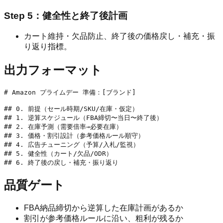
Step 5：健全性と終了後計画
カート維持・欠品防止、終了後の価格戻し・補充・振
り返り指標。
出力フォーマット
# Amazon プライムデー 準備：[ブランド]

## 0. 前提（セール時期/SKU/在庫・仮定）

## 1. 逆算スケジュール（FBA締切〜当日〜終了後）

## 2. 在庫予測（需要倍率→必要在庫）

## 3. 価格・割引設計（参考価格ルール順守）

## 4. 広告チューニング（予算/入札/監視）

## 5. 健全性（カート/欠品/ODR）

品質ゲート
FBA納品締切から逆算した在庫計画があるか
割引が参考価格ルールに沿い、粗利が残るか