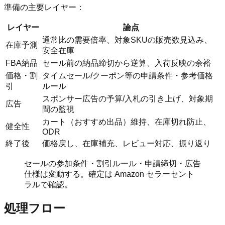
準備の主要レイヤー：
レイヤー
論点
通常比の需要倍率、対象SKUの販売数見込み、
在庫予測
安全在庫
FBA納品
セール前の納品締切から逆算、入荷反映の余裕
価格・割
タイムセール/クーポン等の申請条件・参考価格
引
ルール
スポンサー広告の予算/入札の引き上げ、対象期
広告
間の監視
カート（おすすめ出品）維持、在庫切れ防止、
健全性
ODR
終了後
価格戻し、在庫補充、レビュー対応、振り返り
セールの参加条件・割引ルール・申請締切・広告
仕様は変動する。確定は Amazon セラーセント
ラルで確認。
処理フロー