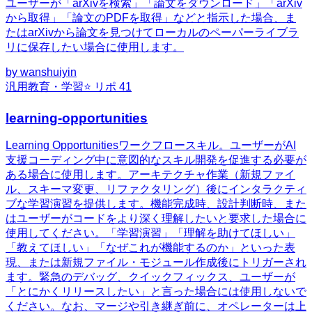
ユーザーが「arXivを検索」「論文をダウンロード」「arXiv
から取得」「論文のPDFを取得」などと指示した場合、ま
たはarXivから論文を見つけてローカルのペーパーライブラ
リに保存したい場合に使用します。
by
wanshuiyin
汎用
教育・学習
⭐ リポ
41
learning-opportunities
Learning Opportunitiesワークフロースキル。ユーザーがAI
支援コーディング中に意図的なスキル開発を促進する必要が
ある場合に使用します。アーキテクチャ作業（新規ファイ
ル、スキーマ変更、リファクタリング）後にインタラクティ
ブな学習演習を提供します。機能完成時、設計判断時、また
はユーザーがコードをより深く理解したいと要求した場合に
使用してください。「学習演習」「理解を助けてほしい」
「教えてほしい」「なぜこれが機能するのか」といった表
現、または新規ファイル・モジュール作成後にトリガーされ
ます。緊急のデバッグ、クイックフィックス、ユーザーが
「とにかくリリースしたい」と言った場合には使用しないで
ください。なお、マージや引き継ぎ前に、オペレーターは上