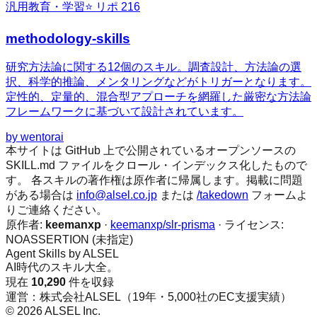
汎用
教育・学習
⭐ リポ
216
methodology-skills
研究方法論に関する12個のスキル。調査設計、方法論の選
択、科学的推論、メンタリングなどがトリガーとなります。
定性的、定量的、混合型アプローチを網羅した厳密な方法論
フレームワークに基づいて設計されています。
by
wentorai
本サイトは GitHub 上で公開されているオープンソースの
SKILL.md ファイルをクロール・インデックス化したもので
す。 各スキルの著作権は原作者に帰属します。掲載に問題
がある場合は
info@alsel.co.jp
または
/takedown
フォームよ
りご連絡ください。
原作者:
keemanxp
·
keemanxp/slr-prisma
· ライセンス:
NOASSERTION (未指定)
Agent Skills by ALSEL
AI時代のスキル大全。
現在
10,290
件を収録
運営：株式会社ALSEL（19年・5,000社のEC支援実績）
© 2026 ALSEL Inc.