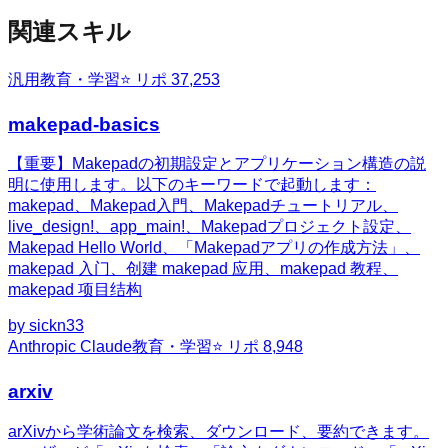
関連スキル
汎用
教育・学習
⭐ リポ
37,253
makepad-basics
【重要】Makepadの初期設定とアプリケーション構造の説
明に使用します。以下のキーワードで起動します：
makepad、Makepad入門、Makepadチュートリアル、
live_design!、app_main!、Makepadプロジェクト設定、
Makepad Hello World、「Makepadアプリの作成方法」、
makepad 入门、创建 makepad 应用、makepad 教程、
makepad 项目结构
by
sickn33
Anthropic Claude
教育・学習
⭐ リポ
8,948
arxiv
arXivから学術論文を検索、ダウンロード、要約できます。