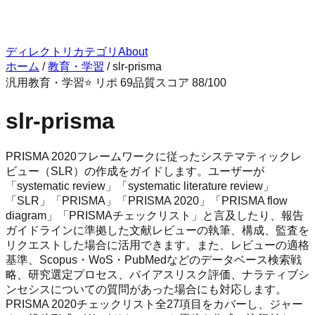
ディレクトリ
カテゴリ
About
ホーム
/
教育・学習
/
slr-prisma
汎用
教育・学習
⭐ リポ
69
品質スコア
88
/100
slr-prisma
PRISMA 2020フレームワークに従ったシステマティックレ
ビュー（SLR）の作成をガイドします。ユーザーが
「systematic review」「systematic literature review」
「SLR」「PRISMA」「PRISMA 2020」「PRISMA flow
diagram」「PRISMAチェックリスト」と言及したり、報告
ガイドラインに準拠した文献レビューの執筆、構成、監査を
リクエストした場合に活用できます。また、レビューの適格
基準、Scopus・WoS・PubMedなどのデータベース検索戦
略、研究選定プロセス、バイアスリスク評価、ナラティブシ
ンセシスについての質問があった場合にも対応します。
PRISMA 2020チェックリスト全27項目をカバーし、ジャー