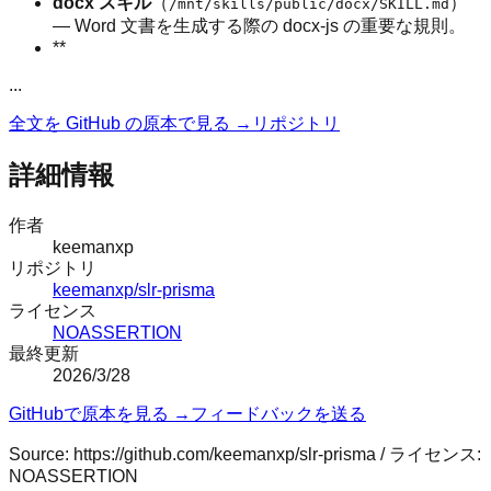
docx スキル
（
）
/mnt/skills/public/docx/SKILL.md
— Word 文書を生成する際の docx-js の重要な規則。
**
...
全文を GitHub の原本で見る →
リポジトリ
詳細情報
作者
keemanxp
リポジトリ
keemanxp/slr-prisma
ライセンス
NOASSERTION
最終更新
2026/3/28
GitHubで原本を見る →
フィードバックを送る
Source:
https://github.com/keemanxp/slr-prisma
/ ライセンス:
NOASSERTION