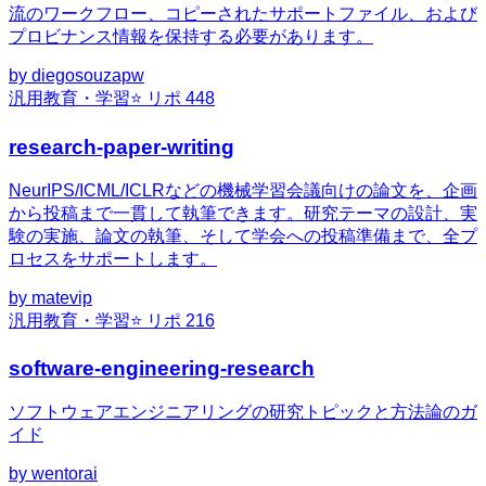
流のワークフロー、コピーされたサポートファイル、および
プロビナンス情報を保持する必要があります。
by
diegosouzapw
汎用
教育・学習
⭐ リポ
448
research-paper-writing
NeurIPS/ICML/ICLRなどの機械学習会議向けの論文を、企画
から投稿まで一貫して執筆できます。研究テーマの設計、実
験の実施、論文の執筆、そして学会への投稿準備まで、全プ
ロセスをサポートします。
by
matevip
汎用
教育・学習
⭐ リポ
216
software-engineering-research
ソフトウェアエンジニアリングの研究トピックと方法論のガ
イド
by
wentorai