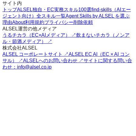
サイト内
トップ
ALSEL独自・EC実務スキル100選
find-skills（AIエー
ジェント向け）
全スキル一覧
Agent Skills by ALSEL を選ぶ
理由
About
利用規約
プライバシー
削除依頼
ALSEL運営の他メディア
うるチカラ（EC×AIメディア） ↗
飲まないチカラ（ノンア
ル・節酒メディア） ↗
株式会社ALSEL
ALSEL コーポレートサイト ↗
ALSEL EC AI（EC × AI コン
サル） ↗
ALSELへのお問い合わせ ↗
サイトに関する問い合
わせ：info@alsel.co.jp