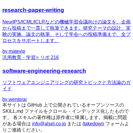
research-paper-writing
NeurIPS/ICML/ICLRなどの機械学習会議向けの論文を、企画
から投稿まで一貫して執筆できます。研究テーマの設計、実
験の実施、論文の執筆、そして学会への投稿準備まで、全プ
ロセスをサポートします。
by
matevip
汎用
教育・学習
⭐ リポ
216
software-engineering-research
ソフトウェアエンジニアリングの研究トピックと方法論のガ
イド
by
wentorai
本サイトは GitHub 上で公開されているオープンソースの
SKILL.md ファイルをクロール・インデックス化したもので
す。 各スキルの著作権は原作者に帰属します。掲載に問題
がある場合は
info@alsel.co.jp
または
/takedown
フォームよ
りご連絡ください。