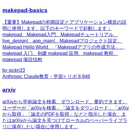
makepad-basics
【重要】Makepadの初期設定とアプリケーション構造の説
明に使用します。以下のキーワードで起動します：
makepad、Makepad入門、Makepadチュートリアル、
live_design!、app_main!、Makepadプロジェクト設定、
Makepad Hello World、「Makepadアプリの作成方法」、
makepad 入门、创建 makepad 应用、makepad 教程、
makepad 项目结构
by
sickn33
Anthropic Claude
教育・学習
⭐ リポ
8,948
arxiv
arXivから学術論文を検索、ダウンロード、要約できます。
ユーザーが「arXivを検索」「論文をダウンロード」「arXiv
から取得」「論文のPDFを取得」などと指示した場合、ま
たはarXivから論文を見つけてローカルのペーパーライブラ
リに保存したい場合に使用します。