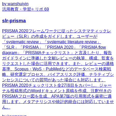
by
wanshuiyin
汎用
教育・学習
⭐ リポ
69
slr-prisma
PRISMA 2020フレームワークに従ったシステマティックレ
ビュー（SLR）の作成をガイドします。ユーザーが
「systematic review」「systematic literature review」
「SLR」「PRISMA」「PRISMA 2020」「PRISMA flow
diagram」「PRISMAチェックリスト」と言及したり、報告
ガイドラインに準拠した文献レビューの執筆、構成、監査を
リクエストした場合に活用できます。また、レビューの適格
基準、Scopus・WoS・PubMedなどのデータベース検索戦
略、研究選定プロセス、バイアスリスク評価、ナラティブシ
ンセシスについての質問があった場合にも対応します。
PRISMA 2020チェックリスト全27項目をカバーし、ジャー
ナル投稿形式のWordドキュメント原稿を作成、注釈付きの
PRISMAフロー図を生成、APA第7版の引用形式を厳密に適
用します。メタアナリシスや統計的統合には対応していませ
ん。