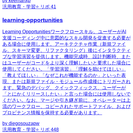
by
keemanxp
汎用
教育・学習
⭐ リポ
41
learning-opportunities
Learning Opportunitiesワークフロースキル。ユーザーがAI
支援コーディング中に意図的なスキル開発を促進する必要が
ある場合に使用します。アーキテクチャ作業（新規ファイ
ル、スキーマ変更、リファクタリング）後にインタラクティ
ブな学習演習を提供します。機能完成時、設計判断時、また
はユーザーがコードをより深く理解したいと要求した場合に
使用してください。「学習演習」「理解を助けてほしい」
「教えてほしい」「なぜこれが機能するのか」といった表
現、または新規ファイル・モジュール作成後にトリガーされ
ます。緊急のデバッグ、クイックフィックス、ユーザーが
「とにかくリリースしたい」と言った場合には使用しないで
ください。なお、マージや引き継ぎ前に、オペレーターは上
流のワークフロー、コピーされたサポートファイル、および
プロビナンス情報を保持する必要があります。
by
diegosouzapw
汎用
教育・学習
⭐ リポ
448