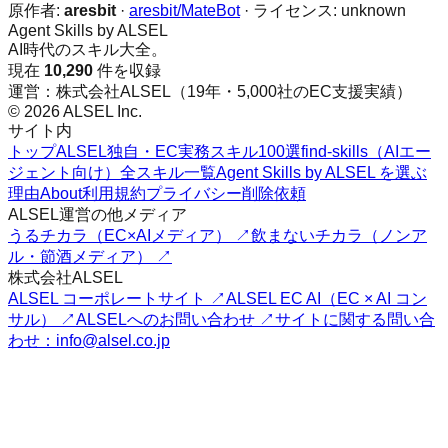
原作者:
aresbit
·
aresbit/MateBot
· ライセンス:
unknown
Agent Skills by ALSEL
AI時代のスキル大全。
現在
10,290
件を収録
運営：株式会社ALSEL（19年・5,000社のEC支援実績）
© 2026 ALSEL Inc.
サイト内
トップ
ALSEL独自・EC実務スキル100選
find-skills（AIエー
ジェント向け）
全スキル一覧
Agent Skills by ALSEL を選ぶ
理由
About
利用規約
プライバシー
削除依頼
ALSEL運営の他メディア
うるチカラ（EC×AIメディア） ↗
飲まないチカラ（ノンア
ル・節酒メディア） ↗
株式会社ALSEL
ALSEL コーポレートサイト ↗
ALSEL EC AI（EC × AI コン
サル） ↗
ALSELへのお問い合わせ ↗
サイトに関する問い合
わせ：info@alsel.co.jp