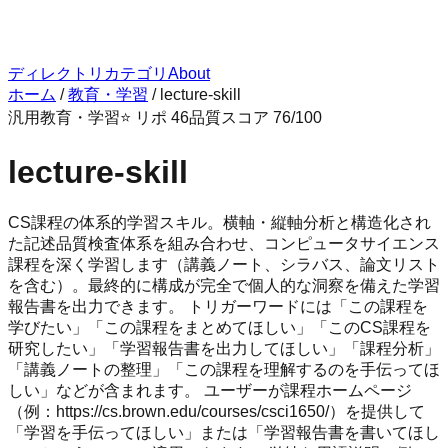
ディレクトリ
カテゴリ
About
ホーム
/
教育・学習
/
lecture-skill
汎用
教育・学習
⭐ リポ
46
品質スコア
76
/100
lecture-skill
CS課程の体系的学習スキル。横軸・縦軸分析と構造化され
た記述品質検査体系を組み合わせ、コンピュータサイエンス
課程を深く学習します（講義ノート、シラバス、論文リスト
を含む）。最終的に構成が完全で個人的な洞察を備えた学習
報告書を出力できます。 トリガーワードには「この課程を
学びたい」「この課程をまとめてほしい」「このCS課程を
研究したい」「学習報告書を出力してほしい」「課程分析」
「講義ノートの整理」「この課程を理解するのを手伝ってほ
しい」などが含まれます。 ユーザーが課程ホームページ
（例：https://cs.brown.edu/courses/csci1650/）を提供して
「学習を手伝ってほしい」または「学習報告書を書いてほし