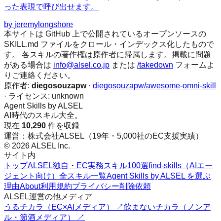
った表現で呼び出せます。
by
jeremylongshore
本サイトは GitHub 上で公開されているオープンソースの
SKILL.md ファイルをクロール・インデックス化したもので
す。 各スキルの著作権は原作者に帰属します。掲載に問題
がある場合は
info@alsel.co.jp
または
/takedown
フォームよ
りご連絡ください。
原作者:
diegosouzapw
·
diegosouzapw/awesome-omni-skill
· ライセンス:
unknown
Agent Skills by ALSEL
AI時代のスキル大全。
現在
10,290
件を収録
運営：株式会社ALSEL（19年・5,000社のEC支援実績）
© 2026 ALSEL Inc.
サイト内
トップ
ALSEL独自・EC実務スキル100選
find-skills（AIエー
ジェント向け）
全スキル一覧
Agent Skills by ALSEL を選ぶ
理由
About
利用規約
プライバシー
削除依頼
ALSEL運営の他メディア
うるチカラ（EC×AIメディア） ↗
飲まないチカラ（ノンア
ル・節酒メディア） ↗