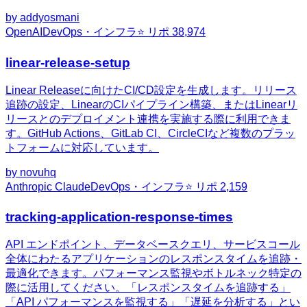
by
addyosmani
OpenAI
DevOps・インフラ
⭐ リポ
38,974
linear-release-setup
Linear Releaseに向けたCI/CD設定を生成します。リリース
追跡の設定、LinearのCIパイプライン構築、またはLinearリ
リースとのデプロイメント連携を実施する際に利用できま
す。GitHub Actions、GitLab CI、CircleCIなど複数のプラッ
トフォームに対応しています。
by
novuhq
Anthropic Claude
DevOps・インフラ
⭐ リポ
2,159
tracking-application-response-times
API エンドポイント、データベースクエリ、サービスコール
全体にわたるアプリケーションのレスポンスタイムを追跡・
最適化できます。パフォーマンス監視やボトルネック特定の
際に活用してください。「レスポンスタイムを追跡する」
「API パフォーマンスを監視する」「遅延を分析する」とい