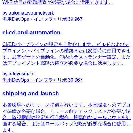
Wi-Fi信号の問題調査が必要な場合に活用できます。
by
automateyournetwork
汎用
DevOps・インフラ
⭐ リポ
39,967
ci-cd-and-automation
CI/CDパイプラインの設定を自動化します。ビルドおよびデ
プロイメントパイプラインの構築または変更時に使用できま
す。品質ゲートの自動化、CI内のテストランナー設定、また
はデプロイメント戦略の確立が必要な場合に活用します。
by
addyosmani
汎用
DevOps・インフラ
⭐ リポ
39,967
shipping-and-launch
本番環境へのリリース準備を行います。本番環境へのデプロ
イ準備が必要な場合、リリース前チェックリストが必要な場
合、監視機能の設定を行う場合、段階的なロールアウトを計
画する場合、またはロールバック戦略が必要な場合に使用し
ます。