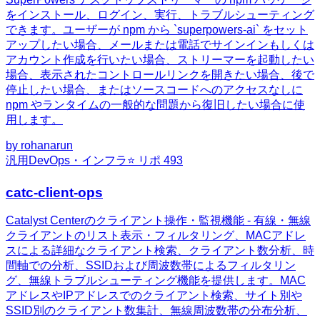
をインストール、ログイン、実行、トラブルシューティング
できます。ユーザーが npm から `superpowers-ai` をセット
アップしたい場合、メールまたは電話でサインインもしくは
アカウント作成を行いたい場合、ストリーマーを起動したい
場合、表示されたコントロールリンクを開きたい場合、後で
停止したい場合、またはソースコードへのアクセスなしに
npm やランタイムの一般的な問題から復旧したい場合に使
用します。
by
rohanarun
汎用
DevOps・インフラ
⭐ リポ
493
catc-client-ops
Catalyst Centerのクライアント操作・監視機能 - 有線・無線
クライアントのリスト表示・フィルタリング、MACアドレ
スによる詳細なクライアント検索、クライアント数分析、時
間軸での分析、SSIDおよび周波数帯によるフィルタリン
グ、無線トラブルシューティング機能を提供します。MAC
アドレスやIPアドレスでのクライアント検索、サイト別や
SSID別のクライアント数集計、無線周波数帯の分布分析、