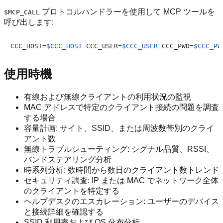
プロトコルハンドラーを使用して MCP ツールを
$MCP_CALL
呼び出します:
CCC_HOST=
$CCC_HOST
 CCC_USER=
$CCC_USER
 CCC_PWD=
$CCC_PW
使用時機
有線および無線クライアントの利用状況の監視
MAC アドレスで特定のクライアント接続の問題を調査
する場合
容量計画: サイト、SSID、または周波数帯別のクライ
アント数
無線トラブルシューティング: シグナル品質、RSSI、
バンドステアリング分析
時系列分析: 数時間から数日のクライアント数トレンド
セキュリティ調査: IP または MAC でネットワーク全体
のクライアントを特定する
ヘルプデスクのエスカレーション: ユーザーのデバイス
と接続詳細を確認する
SSID 利用率および OS 分布分析