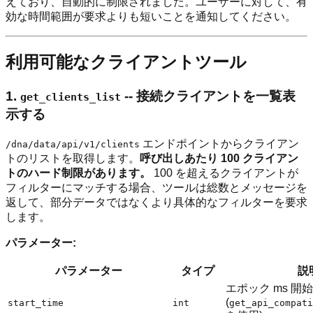
えており、自動的に制限されました。ユーザーに対して、有
効な時間範囲が要求よりも短いことを通知してください。
利用可能なクライアントツール
1.
-- 接続クライアントを一覧表
get_clients_list
示する
エンドポイントからクライアン
/dna/data/api/v1/clients
トのリストを取得します。
呼び出しあたり 100 クライアン
トのハード制限があります。
100 を超えるクライアントが
フィルターにマッチする場合、ツールは総数とメッセージを
返して、部分データではなくより具体的なフィルターを要求
します。
パラメーター:
パラメーター
タイプ
説
エポック ms 開
(
start_time
int
get_api_compati