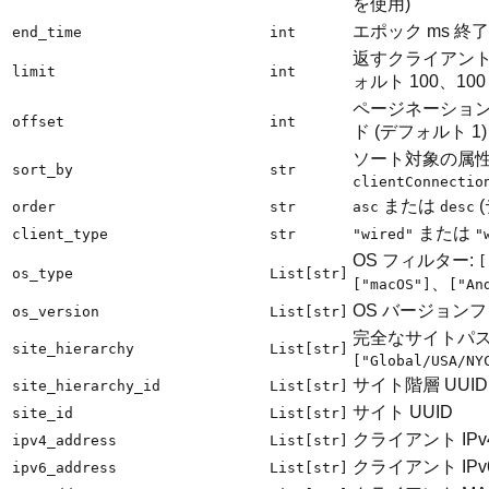
を使用)
エポック ms 終
end_time
int
返すクライアント
limit
int
ォルト 100、100
ページネーショ
offset
int
ド (デフォルト 1)
ソート対象の属性 
sort_by
str
clientConnectio
または
order
str
asc
desc
または
client_type
str
"wired"
"
OS フィルター:
[
os_type
List[str]
、
["macOS"]
["An
OS バージョン
os_version
List[str]
完全なサイトパス
site_hierarchy
List[str]
["Global/USA/NY
サイト階層 UUID
site_hierarchy_id
List[str]
サイト UUID
site_id
List[str]
クライアント IPv
ipv4_address
List[str]
クライアント IPv
ipv6_address
List[str]