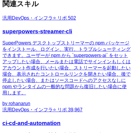
関連スキル
汎用
DevOps・インフラ
⭐ リポ
502
superpowers-streamer-cli
SuperPowers デスクトップストリーマーの npm パッケージ
をインストール、ログイン、実行、トラブルシューティング
できます。ユーザーが npm から `superpowers-ai` をセット
アップしたい場合、メールまたは電話でサインインもしくは
アカウント作成を行いたい場合、ストリーマーを起動したい
場合、表示されたコントロールリンクを開きたい場合、後で
停止したい場合、またはソースコードへのアクセスなしに
npm やランタイムの一般的な問題から復旧したい場合に使
用します。
by
rohanarun
汎用
DevOps・インフラ
⭐ リポ
39,967
ci-cd-and-automation