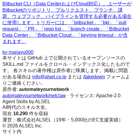
Bitbucket CLI（Data CenterおよびCloud対応）。ユーザーが
Bitbucketのリポジトリ、プルリクエスト、ブランチ、課
題、ウェブフック、パイプラインを管理する必要がある場合
に使用します。トリガーには、「bitbucket」「bkt」「pull
request」「PR」「repo list」「branch create」「Bitbucket
Data Center」「Bitbucket Cloud」「keyring timeout」が含
まれます。
by
majiayu000
本サイトは GitHub 上で公開されているオープンソースの
SKILL.md ファイルをクロール・インデックス化したもので
す。 各スキルの著作権は原作者に帰属します。掲載に問題
がある場合は
info@alsel.co.jp
または
/takedown
フォームよ
りご連絡ください。
原作者:
automateyournetwork
·
automateyournetwork/netclaw
· ライセンス:
Apache-2.0
Agent Skills by ALSEL
AI時代のスキル大全。
現在
10,290
件を収録
運営：株式会社ALSEL（19年・5,000社のEC支援実績）
© 2026 ALSEL Inc.
サイト内