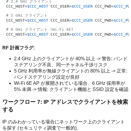
# 2.4 GHz クライアント
CCC_HOST=
$CCC_HOST
 CCC_USER=
$CCC_USER
 CCC_PWD=
$CCC_PW
# 5 GHz クライアント
CCC_HOST=
$CCC_HOST
 CCC_USER=
$CCC_USER
 CCC_PWD=
$CCC_PW
# 6 GHz クライアント (Wi-Fi 6E)
CCC_HOST=
$CCC_HOST
 CCC_USER=
$CCC_USER
 CCC_PWD=
$CCC_PW
RF 計画フラグ:
2.4 GHz 上のクライアントが 40% 以上 -> 警告: バンド
ステアリング不良、同一チャネル干渉リスク
5 GHz 利用率が無線クライアントの 80% 以上 -> 正常:
バンドステアリング設定が良好
Wi-Fi 6E AP が展開されている場合、6 GHz 採用率が
5% 未満 -> 情報: クライアント機能と SSID 設定を確認
ワークフロー 7: IP アドレスでクライアントを検索
する
IP のみわかっている場合にネットワーク上のクライアント
を探す (セキュリティ調査で一般的)。