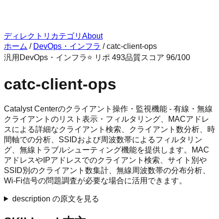
ディレクトリ
カテゴリ
About
ホーム
/
DevOps・インフラ
/
catc-client-ops
汎用
DevOps・インフラ
⭐ リポ
493
品質スコア
96
/100
catc-client-ops
Catalyst Centerのクライアント操作・監視機能 - 有線・無線
クライアントのリスト表示・フィルタリング、MACアドレ
スによる詳細なクライアント検索、クライアント数分析、時
間軸での分析、SSIDおよび周波数帯によるフィルタリン
グ、無線トラブルシューティング機能を提供します。MAC
アドレスやIPアドレスでのクライアント検索、サイト別や
SSID別のクライアント数集計、無線周波数帯の分布分析、
Wi-Fi信号の問題調査が必要な場合に活用できます。
description の原文を見る