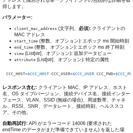
アドレスで識別される単一クライアントの包括的な詳細を取
得します。
パラメーター:
(文字列、
必須
): クライアントの
client_mac_address
MAC アドレス
(整数、オプション): エポック ms 開始時刻
start_time
(整数、オプション): エポック ms 終了時刻
end_time
(List[str]、オプション): 追加データビュー
view
(List[str]、オプション): 特定の属性
attribute
CCC_HOST=
$CCC_HOST
 CCC_USER=
$CCC_USER
 CCC_PWD=
$CCC_PW
レスポンス含む:
クライアント MAC、IP アドレス、ホスト
名、OS タイプ/バージョン、接続デバイス名、接続インター
フェース、VLAN、SSID (無線の場合)、周波数帯、チャネ
ル、RSSI、SNR、データレート、接続時刻、ヘルススコ
ア、その他。
自動再試行:
API がエラーコード 14006 (要求された
endTime のデータがまだ準備できていません) を返した場