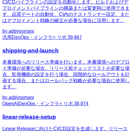
CI/CDパイプラインの設定を自動化します。ビルドおよびデ
プロイメントパイプラインの構築または変更時に使用できま
す。品質ゲートの自動化、CI内のテストランナー設定、また
はデプロイメント戦略の確立が必要な場合に活用します。
by
addyosmani
汎用
DevOps・インフラ
⭐ リポ
39,967
shipping-and-launch
本番環境へのリリース準備を行います。本番環境へのデプロ
イ準備が必要な場合、リリース前チェックリストが必要な場
合、監視機能の設定を行う場合、段階的なロールアウトを計
画する場合、またはロールバック戦略が必要な場合に使用し
ます。
by
addyosmani
OpenAI
DevOps・インフラ
⭐ リポ
38,974
linear-release-setup
Linear Releaseに向けたCI/CD設定を生成します。リリース