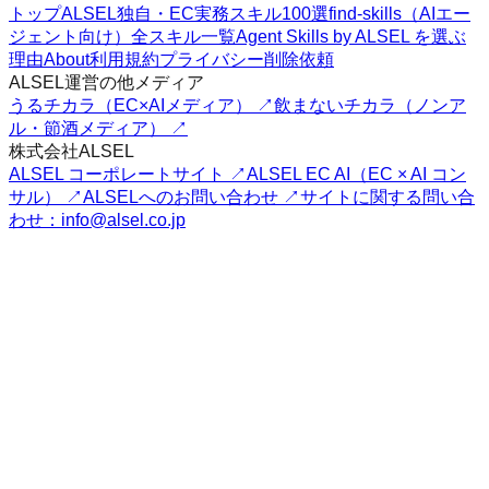
トップ
ALSEL独自・EC実務スキル100選
find-skills（AIエー
ジェント向け）
全スキル一覧
Agent Skills by ALSEL を選ぶ
理由
About
利用規約
プライバシー
削除依頼
ALSEL運営の他メディア
うるチカラ（EC×AIメディア） ↗
飲まないチカラ（ノンア
ル・節酒メディア） ↗
株式会社ALSEL
ALSEL コーポレートサイト ↗
ALSEL EC AI（EC × AI コン
サル） ↗
ALSELへのお問い合わせ ↗
サイトに関する問い合
わせ：info@alsel.co.jp