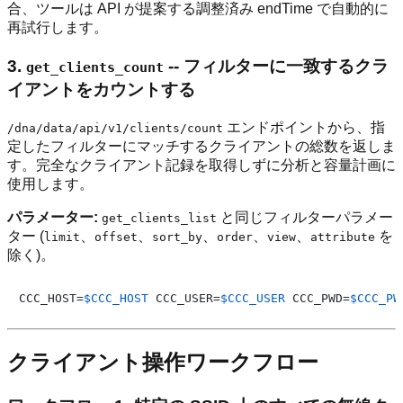
合、ツールは API が提案する調整済み endTime で自動的に
再試行します。
3.
-- フィルターに一致するクラ
get_clients_count
イアントをカウントする
エンドポイントから、指
/dna/data/api/v1/clients/count
定したフィルターにマッチするクライアントの総数を返しま
す。完全なクライアント記録を取得しずに分析と容量計画に
使用します。
パラメーター:
と同じフィルターパラメー
get_clients_list
ター (
、
、
、
、
、
を
limit
offset
sort_by
order
view
attribute
除く)。
CCC_HOST=
$CCC_HOST
 CCC_USER=
$CCC_USER
 CCC_PWD=
$CCC_PW
クライアント操作ワークフロー