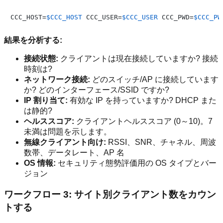
CCC_HOST=
$CCC_HOST
 CCC_USER=
$CCC_USER
 CCC_PWD=
$CCC_PW
結果を分析する:
接続状態:
クライアントは現在接続していますか? 接続
時刻は?
ネットワーク接続:
どのスイッチ/AP に接続しています
か? どのインターフェース/SSID ですか?
IP 割り当て:
有効な IP を持っていますか? DHCP また
は静的?
ヘルススコア:
クライアントヘルススコア (0～10)。7
未満は問題を示します。
無線クライアント向け:
RSSI、SNR、チャネル、周波
数帯、データレート、AP 名
OS 情報:
セキュリティ態勢評価用の OS タイプとバー
ジョン
ワークフロー 3: サイト別クライアント数をカウン
トする