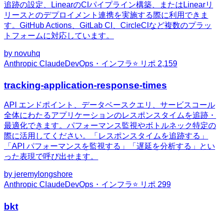
追跡の設定、LinearのCIパイプライン構築、またはLinearリ
リースとのデプロイメント連携を実施する際に利用できま
す。GitHub Actions、GitLab CI、CircleCIなど複数のプラッ
トフォームに対応しています。
by
novuhq
Anthropic Claude
DevOps・インフラ
⭐ リポ
2,159
tracking-application-response-times
API エンドポイント、データベースクエリ、サービスコール
全体にわたるアプリケーションのレスポンスタイムを追跡・
最適化できます。パフォーマンス監視やボトルネック特定の
際に活用してください。「レスポンスタイムを追跡する」
「API パフォーマンスを監視する」「遅延を分析する」とい
った表現で呼び出せます。
by
jeremylongshore
Anthropic Claude
DevOps・インフラ
⭐ リポ
299
bkt