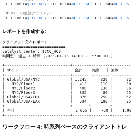
CCC_HOST=
$CCC_HOST
 CCC_USER=
$CCC_USER
 CCC_PWD=
$CCC_PW
# NYC の無線クライアント
CCC_HOST=
$CCC_HOST
 CCC_USER=
$CCC_USER
 CCC_PWD=
$CCC_PW
レポートを作成する:
クライアント分布レポート

===========================

Catalyst Center: $CCC_HOST

時間窓: 過去 1 時間 (2025-01-15 14:00 - 15:00 UTC)

+----------------------------+-------+--------+--------
| サイト                      | 合計  | 有線   | 無線     | 
+----------------------------+-------+--------+--------
| Global/USA/NYC             | 1,245 |    320 |      92
|   NYC/Floor1               |   412 |    110 |      30
|   NYC/Floor2               |   498 |    130 |      36
|   NYC/Floor3               |   335 |     80 |      25
| Global/USA/CHI             |   876 |    250 |      62
| Global/USA/LAX             |   534 |    180 |      35
+----------------------------+-------+--------+--------
| 合計                        | 2,655 |    750 |    1,90
ワークフロー 4: 時系列ベースのクライアントトレ