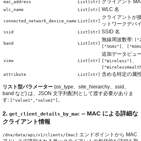
クライアント MA
mac_address
List[str]
WLC 名
wlc_name
List[str]
クライアントが
connected_network_device_name
List[str]
ットワークデバ
SSID 名
ssid
List[str]
無線周波数帯:
["
band
List[str]
、
["5GHz"]
["6GH
追加データビュー
、
view
List[str]
["Wireless"]
["WirelessHealt
含める特定の属
attribute
List[str]
リスト型パラメーター
(os_type、site_hierarchy、ssid、
band など) は、JSON 文字列配列として渡す必要がありま
す:
。
["value1","value2"]
2.
-- MAC による詳細な
get_client_details_by_mac
クライアント情報
エンドポイントから MAC
/dna/data/api/v1/clients/{mac}