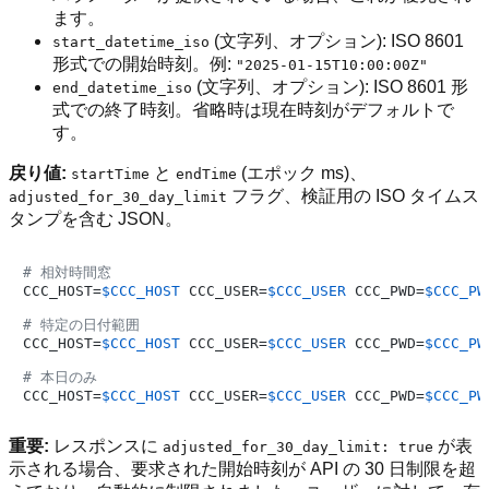
ます。
(文字列、オプション): ISO 8601
start_datetime_iso
形式での開始時刻。例:
"2025-01-15T10:00:00Z"
(文字列、オプション): ISO 8601 形
end_datetime_iso
式での終了時刻。省略時は現在時刻がデフォルトで
す。
戻り値:
と
(エポック ms)、
startTime
endTime
フラグ、検証用の ISO タイムス
adjusted_for_30_day_limit
タンプを含む JSON。
# 相対時間窓
CCC_HOST=
$CCC_HOST
 CCC_USER=
$CCC_USER
 CCC_PWD=
$CCC_PW
# 特定の日付範囲
CCC_HOST=
$CCC_HOST
 CCC_USER=
$CCC_USER
 CCC_PWD=
$CCC_PW
# 本日のみ
CCC_HOST=
$CCC_HOST
 CCC_USER=
$CCC_USER
 CCC_PWD=
$CCC_PW
重要:
レスポンスに
が表
adjusted_for_30_day_limit: true
示される場合、要求された開始時刻が API の 30 日制限を超