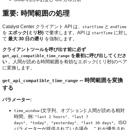
重要: 時間範囲の処理
Catalyst Center クライアント API は、
と
startTime
endTime
を
エポック(ミリ秒)
で要求します。API は
に対し
startTime
て
最大 30 日の遡り
を強制します。
クライアントツールを呼び出す前に必ず
を最初に呼び出してくださ
get_api_compatible_time_range
い
。人間が読める時間範囲を有効なエポック(ミリ秒)のペア
に変換します。
-- 時間範囲を変換
get_api_compatible_time_range
する
パラメーター:
(文字列、オプション): 人間が読める相対
time_window
時間。例:
、
"last 2 hours"
"last 7
、
、
、
。ISO
days"
"today"
"yesterday"
"last 30 days"
パラメーターが提供されている場合、これが優先され