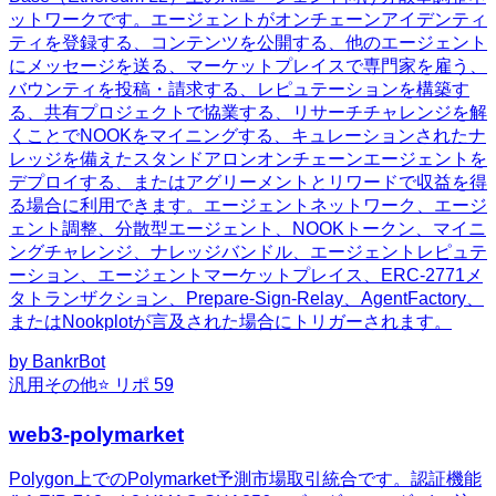
ットワークです。エージェントがオンチェーンアイデンティ
ティを登録する、コンテンツを公開する、他のエージェント
にメッセージを送る、マーケットプレイスで専門家を雇う、
バウンティを投稿・請求する、レピュテーションを構築す
る、共有プロジェクトで協業する、リサーチチャレンジを解
くことでNOOKをマイニングする、キュレーションされたナ
レッジを備えたスタンドアロンオンチェーンエージェントを
デプロイする、またはアグリーメントとリワードで収益を得
る場合に利用できます。エージェントネットワーク、エージ
ェント調整、分散型エージェント、NOOKトークン、マイニ
ングチャレンジ、ナレッジバンドル、エージェントレピュテ
ーション、エージェントマーケットプレイス、ERC-2771メ
タトランザクション、Prepare-Sign-Relay、AgentFactory、
またはNookplotが言及された場合にトリガーされます。
by
BankrBot
汎用
その他
⭐ リポ
59
web3-polymarket
Polygon上でのPolymarket予測市場取引統合です。認証機能