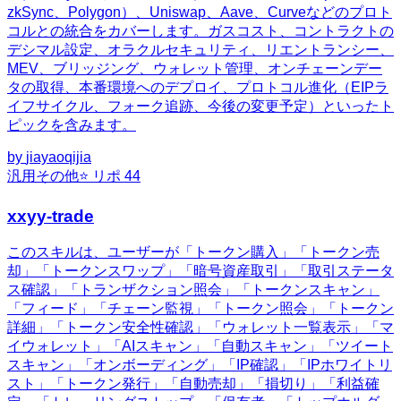
zkSync、Polygon）、Uniswap、Aave、Curveなどのプロト
コルとの統合をカバーします。ガスコスト、コントラクトの
デシマル設定、オラクルセキュリティ、リエントランシー、
MEV、ブリッジング、ウォレット管理、オンチェーンデー
タの取得、本番環境へのデプロイ、プロトコル進化（EIPラ
イフサイクル、フォーク追跡、今後の変更予定）といったト
ピックを含みます。
by
jiayaoqijia
汎用
その他
⭐ リポ
44
xxyy-trade
このスキルは、ユーザーが「トークン購入」「トークン売
却」「トークンスワップ」「暗号資産取引」「取引ステータ
ス確認」「トランザクション照会」「トークンスキャン」
「フィード」「チェーン監視」「トークン照会」「トークン
詳細」「トークン安全性確認」「ウォレット一覧表示」「マ
イウォレット」「AIスキャン」「自動スキャン」「ツイート
スキャン」「オンボーディング」「IP確認」「IPホワイトリ
スト」「トークン発行」「自動売却」「損切り」「利益確