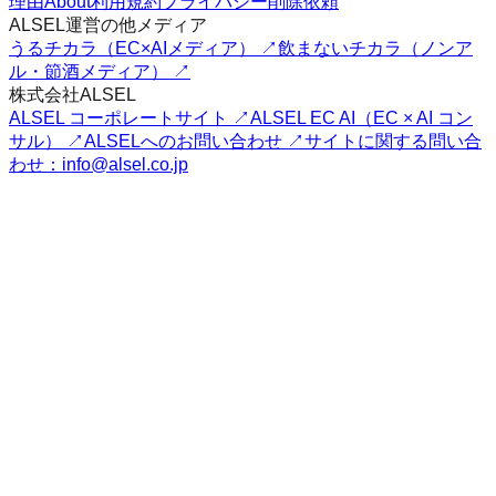
理由
About
利用規約
プライバシー
削除依頼
ALSEL運営の他メディア
うるチカラ（EC×AIメディア） ↗
飲まないチカラ（ノンア
ル・節酒メディア） ↗
株式会社ALSEL
ALSEL コーポレートサイト ↗
ALSEL EC AI（EC × AI コン
サル） ↗
ALSELへのお問い合わせ ↗
サイトに関する問い合
わせ：info@alsel.co.jp