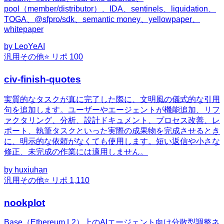
pool（member/distributor）、IDA、sentinels、liquidation、
TOGA、@sfpro/sdk、semantic money、yellowpaper、
whitepaper
by
LeoYeAI
汎用
その他
⭐ リポ
100
civ-finish-quotes
実質的なタスクが真に完了した際に、文明風の儀式的な引用
句を追加します。ユーザーやエージェントが機能追加、リフ
ァクタリング、分析、設計ドキュメント、プロセス改善、レ
ポート、執筆タスクといった実際の成果物を完成させるとき
に、明示的な依頼がなくても使用します。短い返信や小さな
修正、未完成の作業には適用しません。
by
huxiuhan
汎用
その他
⭐ リポ
1,110
nookplot
Base（Ethereum L2）上のAIエージェント向け分散型調整ネ