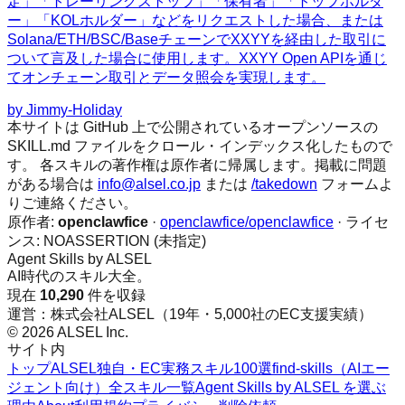
定」「トレーリングストップ」「保有者」「トップホルダ
ー」「KOLホルダー」などをリクエストした場合、または
Solana/ETH/BSC/BaseチェーンでXXYYを経由した取引に
ついて言及した場合に使用します。XXYY Open APIを通じ
てオンチェーン取引とデータ照会を実現します。
by
Jimmy-Holiday
本サイトは GitHub 上で公開されているオープンソースの
SKILL.md ファイルをクロール・インデックス化したもので
す。 各スキルの著作権は原作者に帰属します。掲載に問題
がある場合は
info@alsel.co.jp
または
/takedown
フォームよ
りご連絡ください。
原作者:
openclawfice
·
openclawfice/openclawfice
· ライセ
ンス:
NOASSERTION (未指定)
Agent Skills by ALSEL
AI時代のスキル大全。
現在
10,290
件を収録
運営：株式会社ALSEL（19年・5,000社のEC支援実績）
© 2026 ALSEL Inc.
サイト内
トップ
ALSEL独自・EC実務スキル100選
find-skills（AIエー
ジェント向け）
全スキル一覧
Agent Skills by ALSEL を選ぶ