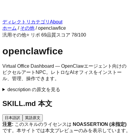
ディレクトリ
カテゴリ
About
ホーム
/
その他
/
openclawfice
汎用
その他
⭐ リポ
69
品質スコア
78
/100
openclawfice
Virtual Office Dashboard — OpenClawエージェント向けの
ピクセルアートNPC。レトロなAIオフィスをインストー
ル、管理、操作できます。
description の原文を見る
SKILL.md 本文
日本語訳
英語原文
注意:
このスキルのライセンスは
NOASSERTION (未指定)
です。本サイトでは本文プレビューのみを表示しています。