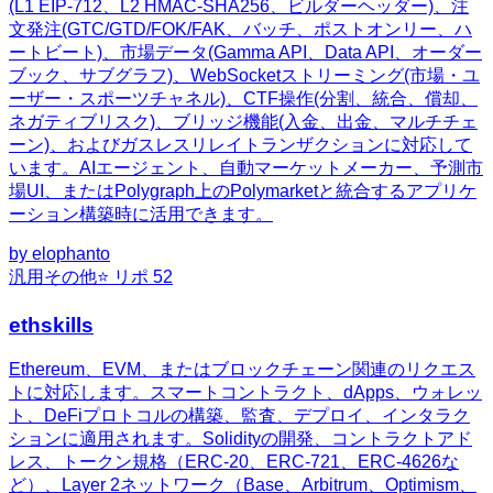
(L1 EIP-712、L2 HMAC-SHA256、ビルダーヘッダー)、注
文発注(GTC/GTD/FOK/FAK、バッチ、ポストオンリー、ハ
ートビート)、市場データ(Gamma API、Data API、オーダー
ブック、サブグラフ)、WebSocketストリーミング(市場・ユ
ーザー・スポーツチャネル)、CTF操作(分割、統合、償却、
ネガティブリスク)、ブリッジ機能(入金、出金、マルチチェ
ーン)、およびガスレスリレイトランザクションに対応して
います。AIエージェント、自動マーケットメーカー、予測市
場UI、またはPolygraph上のPolymarketと統合するアプリケ
ーション構築時に活用できます。
by
elophanto
汎用
その他
⭐ リポ
52
ethskills
Ethereum、EVM、またはブロックチェーン関連のリクエス
トに対応します。スマートコントラクト、dApps、ウォレッ
ト、DeFiプロトコルの構築、監査、デプロイ、インタラク
ションに適用されます。Solidityの開発、コントラクトアド
レス、トークン規格（ERC-20、ERC-721、ERC-4626な
ど）、Layer 2ネットワーク（Base、Arbitrum、Optimism、