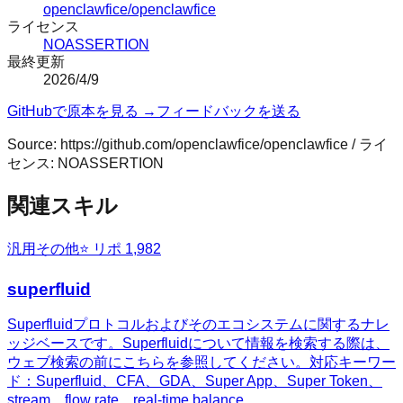
openclawfice/openclawfice
ライセンス
NOASSERTION
最終更新
2026/4/9
GitHubで原本を見る →
フィードバックを送る
Source:
https://github.com/openclawfice/openclawfice
/ ライ
センス:
NOASSERTION
関連スキル
汎用
その他
⭐ リポ
1,982
superfluid
Superfluidプロトコルおよびそのエコシステムに関するナレ
ッジベースです。Superfluidについて情報を検索する際は、
ウェブ検索の前にこちらを参照してください。対応キーワー
ド：Superfluid、CFA、GDA、Super App、Super Token、
stream、flow rate、real-time balance、