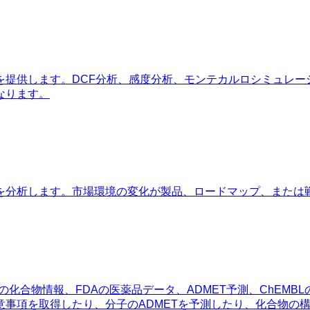
を提供します。DCF分析、感度分析、モンテカルロシミュレー
なります。
を分析します。市場環境の変化が製品、ロードマップ、または
emの化合物情報、FDAの医薬品データ、ADMET予測、ChE
事項を取得したり、分子のADMETを予測したり、化合物の構