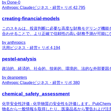
by
Done-0
Anthropic Claude
ビジネス・経営
⭐ リポ
42,795
creating-financial-models
このスキルは、投資判断に必要な高度な財務モデリング機能
合わせることで、より正確で信頼性の高い財務予測が可能に
by
anthropics
汎用
ビジネス・経営
⭐ リポ
4,194
pestel-analysis
政治的、経済的、社会的、技術的、環境的、法的な外部要因
by
deanpeters
Anthropic Claude
ビジネス・経営
⭐ リポ
380
chemical_safety_assessment
化学安全性評価 - 化学物質の安全性を評価します。PubCh
物名から一般情報を取得したり、医薬品名から警告および注意