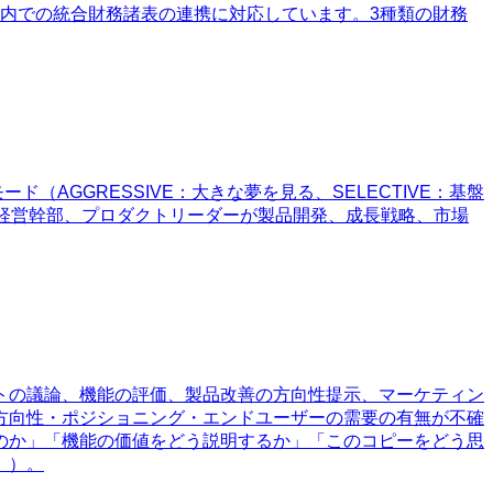
造内での統合財務諸表の連携に対応しています。3種類の財務
AGGRESSIVE：大きな夢を見る、SELECTIVE：基盤
業者、経営幹部、プロダクトリーダーが製品開発、成長戦略、市場
トの議論、機能の評価、製品改善の方向性提示、マーケティン
方向性・ポジショニング・エンドユーザーの需要の有無が不確
のか」「機能の価値をどう説明するか」「このコピーをどう思
」）。