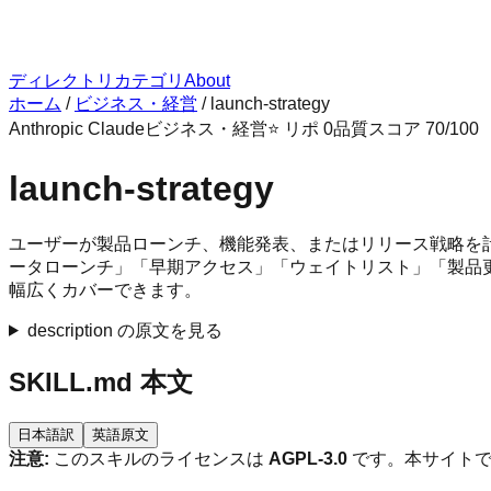
ディレクトリ
カテゴリ
About
ホーム
/
ビジネス・経営
/
launch-strategy
Anthropic Claude
ビジネス・経営
⭐ リポ
0
品質スコア
70
/100
launch-strategy
ユーザーが製品ローンチ、機能発表、またはリリース戦略を計画
ータローンチ」「早期アクセス」「ウェイトリスト」「製品
幅広くカバーできます。
description の原文を見る
SKILL.md 本文
日本語訳
英語原文
注意:
このスキルのライセンスは
AGPL-3.0
です。本サイトで