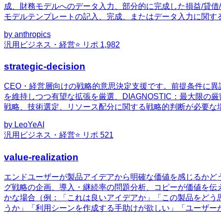
成、財務モデルへのデータ入力、部分的に完成した損益/貸借
モデルテンプレートの記入、完成、またはデータ入力に関す
by
anthropics
汎用
ビジネス・経営
⭐ リポ
1,982
strategic-decision
CEO・経営層向けの戦略的意思決定支援です。前提条件に異議を
を維持しつつ有望な拡張を厳選、DIAGNOSTIC：最大限の
戦略、技術選定、リソース配分に関する戦略的判断が必要な
by
LeoYeAI
汎用
ビジネス・経営
⭐ リポ
521
value-realization
エンドユーザーが製品アイデアから明確な価値を感じるかど
グ戦略の企画、導入・継続率の問題分析、コピーが価値を伝
かな場合（例：「これは良いアイデアか」「この製品をどう
うか」「利用シーンを作成する手助けが欲しい」「ユーザー