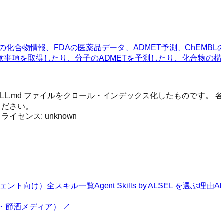
emの化合物情報、FDAの医薬品データ、ADMET予測、ChE
事項を取得したり、分子のADMETを予測したり、化合物の構
 SKILL.md ファイルをクロール・インデックス化したもので
ください。
· ライセンス:
unknown
Iエージェント向け）
全スキル一覧
Agent Skills by ALSEL を選ぶ理由
A
・節酒メディア） ↗