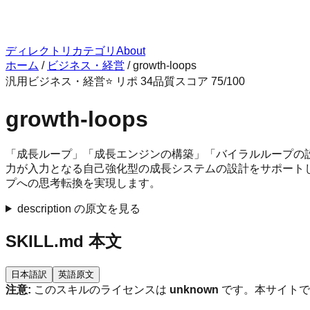
ディレクトリ
カテゴリ
About
ホーム
/
ビジネス・経営
/
growth-loops
汎用
ビジネス・経営
⭐ リポ
34
品質スコア
75
/100
growth-loops
「成長ループ」「成長エンジンの構築」「バイラルループの
力が入力となる自己強化型の成長システムの設計をサポートします。Gr
プへの思考転換を実現します。
description の原文を見る
SKILL.md 本文
日本語訳
英語原文
注意:
このスキルのライセンスは
unknown
です。本サイトで