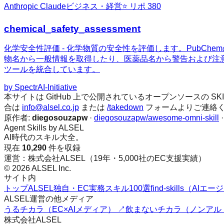
Anthropic Claude
ビジネス・経営
⭐ リポ
380
chemical_safety_assessment
化学安全性評価 - 化学物質の安全性を評価します。PubCh
物名から一般情報を取得したり、医薬品名から警告および注意
ツールを統合しています。
by
SpectrAI-Initiative
本サイトは GitHub 上で公開されているオープンソースの
合は
info@alsel.co.jp
または
/takedown
フォームよりご連絡
原作者:
diegosouzapw
·
diegosouzapw/awesome-omni-skill
Agent Skills by ALSEL
AI時代のスキル大全。
現在
10,290
件を収録
運営：株式会社ALSEL（19年・5,000社のEC支援実績）
© 2026 ALSEL Inc.
サイト内
トップ
ALSEL独自・EC実務スキル100選
find-skills（A
ALSEL運営の他メディア
うるチカラ（EC×AIメディア） ↗
飲まないチカラ（ノンアル
株式会社ALSEL