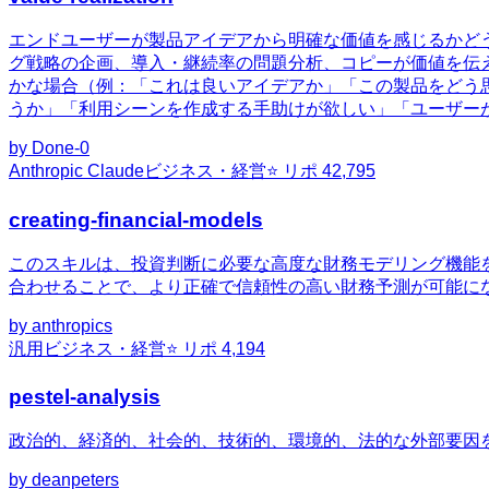
エンドユーザーが製品アイデアから明確な価値を感じるかど
グ戦略の企画、導入・継続率の問題分析、コピーが価値を伝
かな場合（例：「これは良いアイデアか」「この製品をどう
うか」「利用シーンを作成する手助けが欲しい」「ユーザー
by
Done-0
Anthropic Claude
ビジネス・経営
⭐ リポ
42,795
creating-financial-models
このスキルは、投資判断に必要な高度な財務モデリング機能
合わせることで、より正確で信頼性の高い財務予測が可能に
by
anthropics
汎用
ビジネス・経営
⭐ リポ
4,194
pestel-analysis
政治的、経済的、社会的、技術的、環境的、法的な外部要因
by
deanpeters