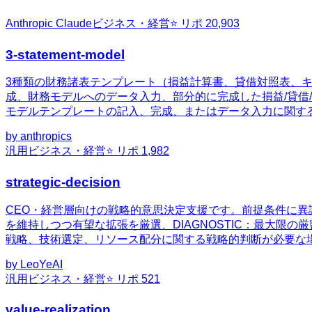
Anthropic Claude
ビジネス・経営
⭐ リポ
20,903
3-statement-model
3種類の財務諸表テンプレート（損益計算書、貸借対照表、
成、財務モデルへのデータ入力、部分的に完成した損益/貸借
モデルテンプレートの記入、完成、またはデータ入力に関す
by
anthropics
汎用
ビジネス・経営
⭐ リポ
1,982
strategic-decision
CEO・経営層向けの戦略的意思決定支援です。前提条件に異議を
を維持しつつ有望な拡張を厳選、DIAGNOSTIC：最大限の
戦略、技術選定、リソース配分に関する戦略的判断が必要な
by
LeoYeAI
汎用
ビジネス・経営
⭐ リポ
521
value-realization