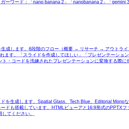
no banana 2」「nanobanana 2」「gemini 3.1 flash i
成します。6段階のフロー（概要 → リサーチ → アウトライン
み込まれます。「スライドを作成してほしい」「プレゼンテーショ
ント・コードを洗練されたプレゼンテーションに変換する際に
ドを生成します。Spatial Glass、Tech Blue、Editor
ードも搭載しています。HTMLビューアと16:9形式のPPT
用してください。