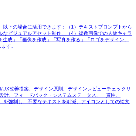
たAI画像生成機能です。以下の場合に活用できます：（1）テキストプロンプトから
ルなビジュアルアセット制作、（4）複数画像での人物キャラ
像を生成」「画像を作成」「写真を作る」「ロゴをデザイン」
します。
I/UX改善提案、デザイン原則、デザインレビューチェックリ
報設計、フィードバック・システムステータス、一貫性、
主導）を強制し、不要なテキストを削減、アイコンとしての絵文