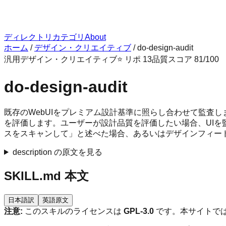
ディレクトリ
カテゴリ
About
ホーム
/
デザイン・クリエイティブ
/
do-design-audit
汎用
デザイン・クリエイティブ
⭐ リポ
13
品質スコア
81
/100
do-design-audit
既存のWebUIをプレミアム設計基準に照らし合わせて監査
を評価します。ユーザーが設計品質を評価したい場合、UIを
スをスキャンして」と述べた場合、あるいはデザインフィード
description の原文を見る
SKILL.md 本文
日本語訳
英語原文
注意:
このスキルのライセンスは
GPL-3.0
です。本サイトでは