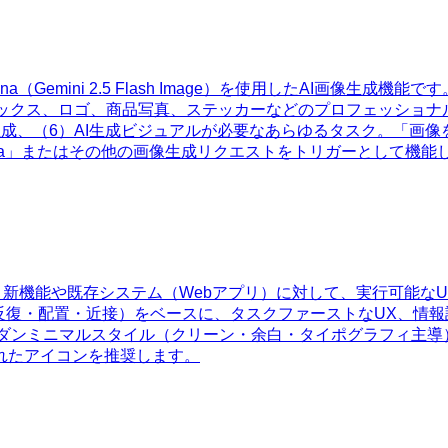
Nano Banana（Gemini 2.5 Flash Image）を使用し
ィックス、ロゴ、商品写真、ステッカーなどのプロフェッショナ
成、（6）AI生成ビジュアルが必要なあらゆるタスク。「画
nana」またはその他の画像生成リクエストをトリガーとして機能
。新機能や既存システム（Webアプリ）に対して、実行可能なU
反復・配置・近接）をベースに、タスクファーストなUX、情
ます。モダンミニマルスタイル（クリーン・余白・タイポグラフィ
れたアイコンを推奨します。