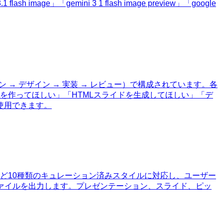
mage」「gemini 3 1 flash image preview」「google
 → デザイン → 実装 → レビュー）で構成されています。各
ンを作ってほしい」「HTMLスライドを生成してほしい」「デ
使用できます。
ial Monoなど10種類のキュレーション済みスタイルに対応し、ユーザー
Xファイルを出力します。プレゼンテーション、スライド、ピッ