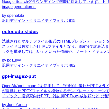
Google Searchグラウンディング機能に対応しています。トリガーワード：「na
image generation」
by
openakita
汎用
デザイン・クリエイティブ
⭐ リポ
815
octocode-slides
洗練されたマルチファイル形式のHTMLプレゼンテーションを生
スライドは独立したHTMLファイルとなり、iframeで読
ックを構築してほしい」といった依頼や、ノート・ドキュメ
by
bgauryy
汎用
デザイン・クリエイティブ
⭐ リポ
482
gpt-image2-ppt
OpenAIのgpt-image-2を使用して、視覚的に優れたPPTスライ
が提供したPPTXファイルを模倣するテンプレートクローンモ
チデック、投資家向けPPT、雑誌風PPTの作成依頼などで活
by
JuneYaooo