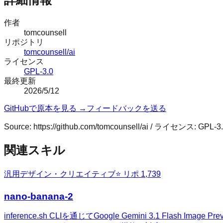
作者
tomcounsell
リポジトリ
tomcounsell/ai
ライセンス
GPL-3.0
最終更新
2026/5/12
GitHubで原本を見る →
フィードバックを送る
Source:
https://github.com/tomcounsell/ai
/ ライセンス:
GPL-3
関連スキル
汎用
デザイン・クリエイティブ
⭐ リポ
1,739
nano-banana-2
inference.sh CLIを通じてGoogle Gemini 3.1 F