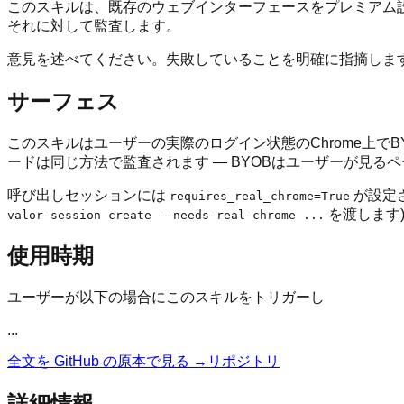
このスキルは、既存のウェブインターフェースをプレミアム
それに対して監査します。
意見を述べてください。失敗していることを明確に指摘しま
サーフェス
このスキルはユーザーの実際のログイン状態のChrome上でBYO
ードは同じ方法で監査されます — BYOBはユーザーが見る
呼び出しセッションには
が設定さ
requires_real_chrome=True
を渡します
valor-session create --needs-real-chrome ...
使用時期
ユーザーが以下の場合にこのスキルをトリガーし
...
全文を GitHub の原本で見る →
リポジトリ
詳細情報