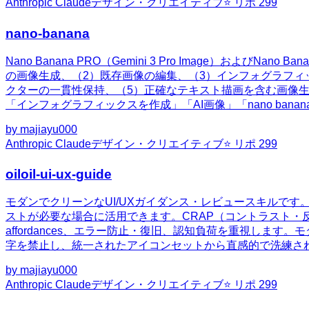
Anthropic Claude
デザイン・クリエイティブ
⭐ リポ
299
nano-banana
Nano Banana PRO（Gemini 3 Pro Image）および
の画像生成、（2）既存画像の編集、（3）インフォグラフ
クターの一貫性保持、（5）正確なテキスト描画を含む画像生
「インフォグラフィックスを作成」「AI画像」「nano ba
by
majiayu000
Anthropic Claude
デザイン・クリエイティブ
⭐ リポ
299
oiloil-ui-ux-guide
モダンでクリーンなUI/UXガイダンス・レビュースキルです
ストが必要な場合に活用できます。CRAP（コントラスト・
affordances、エラー防止・復旧、認知負荷を重視し
字を禁止し、統一されたアイコンセットから直感的で洗練さ
by
majiayu000
Anthropic Claude
デザイン・クリエイティブ
⭐ リポ
299