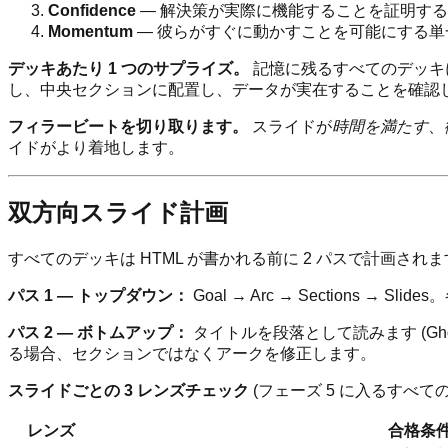
Confidence
— 解決策が実際に機能することを証明す
Momentum
— 彼らがすぐに動かすことを可能にする単
デッキあたり 1 つのサプライズ。
記憶に残るすべてのデッキに
し、中央セクションに配置し、データが実在することを確認
フィラービートを切り取ります。
スライドが
時間を満たす
、
イドがより着地します。
双方向スライド計画
すべてのデッキは HTML が書かれる前に 2 パスで計画さ
パス 1 — トップダウン：
Goal → Arc → Sections → 
パス 2 — ボトムアップ：
タイトルを段落として読みます (Gh
る場合、セクションではなくアークを修正します。
スライドごとの 3 レンズチェック
(フェーズ 5 に入るすべて
レンズ
合格条