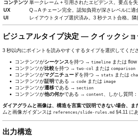
コンテンツ
単一クレーム + 引用されたエビデンス。要点を
UX
Q→A チェーン完全。認知負荷が深さレベルに
UI
レイアウトタイプ選択済み。3 秒テスト合格。
ビジュアルタイプ決定 — クイックシ
3 秒以内にポイントを読みやすくするタイプを選択してくだ
コンテンツが
シーケンス
を持つ →
または flow 
timeline
コンテンツが
比較
を持つ →
または
two-col
comparison
コンテンツが
マグニチュード
を持つ →
または
stats
cha
コンテンツが
証明
である →
または
code
image
コンテンツが
遷移
である →
section
コンテンツが
他の何か
である →
、しかし質問：
content
ダイアグラムと画像は、構造を言葉で説明できない場合、ま
ムと画像ガイダンスは
§4.11
references/slide-rules.md
出力構造