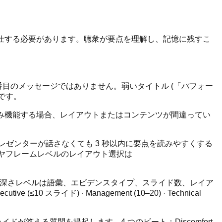
奉仕する必要があります。聴衆が要点を理解し、記憶に残すこ
番目のメッセージではありません。弱いタイトル (「パフォー
アです。
み機能する場合、レイアウトまたはコンテンツが間違ってい
ゼンターが話さなくても 3 秒以内に要点を読みやすくする
ワイヤフレームレベルのレイアウト選択は
す。深さレベルは語彙、エビデンスタイプ、スライド数、レイア
10 スライド) · Management (10–20) · Technical
答える質問を提起します。4 つのビート：Discomfort