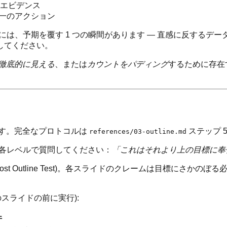
るエビデンス
一のアクション
は、予期を覆す 1 つの瞬間があります — 直感に反するデ
してください。
徹底的に見える
、または
カウントをパディング
するために存在
れます。完全なプロトコルは
ステップ 
references/03-outline.md
Slides。各レベルで質問してください：
「これはそれより上の目標に奉
ost Outline Test)。各スライドのクレームは目標にさ
のスライドの前に実行):
件