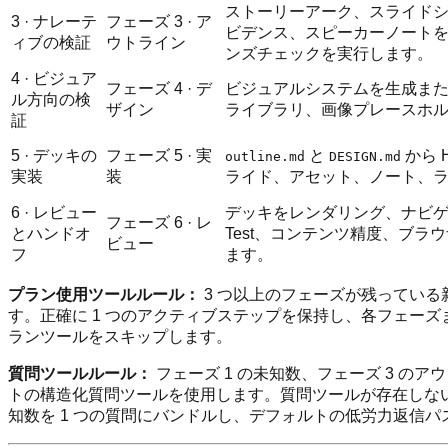
ストーリーアーク、スライド
3 · ナレーテ
フェーズ 3 · ア
ビデンス、スピーカーノートを構築しま
ィブの検証
ウトライン
ンズチェックを実行します。
4 · ビジュア
フェーズ 4 · デ
ビジュアルシステムを生成また
ル方向の検
ザイン
ライブラリ、画像プレースホ
証
5 · デッキの
フェーズ 5 · 実
と
から 
outline.md
DESIGN.md
実装
装
ライド、アセット、ノート、
6 · レビュー
デッキをレンダリング、ナビゲ
フェーズ 6 · レ
とハンドオ
Test、コンテンツ精度、ブ
ビュー
フ
ます。
プラン使用ツールルール：
3 つ以上のフェーズが残っている
す。正確に 1 つのアクティブステップを保持し、各フェー
ランツールをスキップします。
質問ツールルール：
フェーズ 1 の未知数、フェーズ 3 の
トの構造化質問ツールを使用します。質問ツールが存在しない場
知数を 1 つの質問にバンドルし、デフォルトの低労力返信パ