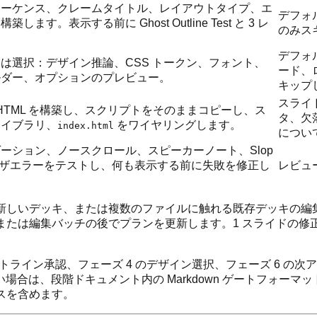
シーケンス、クレームタイトル、レイアウトタイプ、エ
デフォ
す。表示する前に Ghost Outline Test と 3 レ
のみス
デフォ
は選択：デザイン推論、CSS トークン、フォント、
ード、
ルダー、オプションのプレビュー。
キップ
スライ
HTML を構築し、スクリプトをそのままコピーし、ス
タ、欠
ライブラリ、
をワイヤリングします。
index.html
につい
ーション、ノースクロール、スピーカーノート、Slop
ラウザエラーをテストし、何も表示する前に失敗を修正し
レビュ
新しいデッキ、または複数のファイルに触れる既存デッキの編集に
ズまたは編集バッチの後でプランを更新します。1 スライドの
アウトライン承認、フェーズ 4 のデザイン選択、フェーズ 6 
合は、段階ドキュメント内の Markdown ゲートフォーマ
スを含めます。