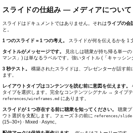
スライドの仕組み — メディアについて
スライドはドキュメントではありません。それは
ライブの会
と。
1 つのスライド = 1 つの考え。
スライドが何を伝えるかを 1
タイトルがメッセージです。
見出しは聴衆が持ち帰る単一のも
マンス」) は単なるラベルです。強いタイトル (「キャッシン
3 秒テスト。
構築されたスライドは、プレゼンターが話す前
ます。
レイアウトタイプはコンテンツを読む前に意図を伝えます。
タイプを選択します。完全なコンテンツシグナル → タイプ
にあります。
references/wireframes.md
スライドが 1 つ存在する前に聴衆を知ってください。
聴衆プ
ウト選択を支配します。フェーズ 3 の前に
references/slide
(15–30+) · Mixed · Async。
配信アークは保持を形作ります。
デッキはストーリーです —