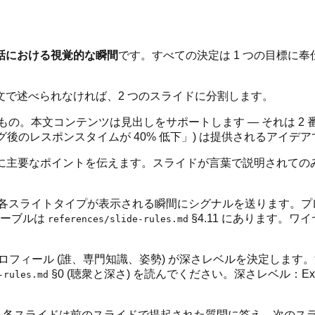
話における視覚的な瞬間
です。すべての決定は 1 つの目標に
 文で述べられなければ、2 つのスライドに分割します。
の。本文コンテンツは見出しをサポートします — それは 2 
グ後のレスポンスタイムが 40% 低下」) は提供されるアイデ
に主要なポイントを伝えます。スライドが言葉で説明されての
各スライトタイプが表示される瞬間にシグナルを送ります。プレ
テーブルは
§4.11 にあります。
references/slide-rules.md
ロフィール (誰、専門知識、姿勢) が深さレベルを決定しま
§0 (聴衆と深さ) を読んでください。深さレベル：Executive (≤
-rules.md
 各スライドは前のスライドで提起された質問に答え、次のスライドが