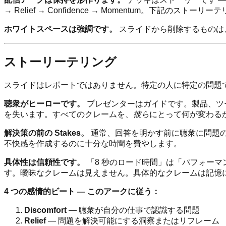
→ Relief → Confidence → Momentum。下記の
ホワイトスペースは強調です。
スライドから削除するものは
ストーリーテリング
スライドはレポートではありません。特定の人に特定の問題
聴衆がヒーローです。
プレゼンターはガイドです。製品、ツ
を失います。すべてのクレームを、
彼ら
にとって何が変わる
解決策の前の Stakes。
通常、回答を明かす前に聴衆に問題
不快感を作成するのに十分な時間を費やします。
具体性は信頼性です。
「8 秒のロード時間」は「パフォーマン
す。曖昧なクレームは見えません。具体的なクレームは記憶
4 つの感情的ビート — このアークに従う：
Discomfort
— 聴衆が自分の仕事で認識する問題
Relief
— 問題を解決可能にする洞察またはリフレーム