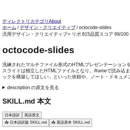
ディレクトリ
カテゴリ
About
ホーム
/
デザイン・クリエイティブ
/
octocode-slides
汎用
デザイン・クリエイティブ
⭐ リポ
815
品質スコア
99
/100
octocode-slides
洗練されたマルチファイル形式のHTMLプレゼンテーションを生
スライドは独立したHTMLファイルとなり、iframeで読
ックを構築してほしい」といった依頼や、ノート・ドキュメ
description の原文を見る
SKILL.md 本文
日本語訳
英語原文
📥 日本語訳版 SKILL.md
📥 英語原本 SKILL.md