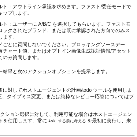
ルト：アウトライン承認を求めます。ファスト/委任モードで
キップします。
ルト：ユーザーに A/B/C を選択してもらいます。ファストモ
ロックされたブランド、または既に承認された方向でのみス
します。
ドごとに質問しないでください。ブロッキングソースデー
落チャート値、またはオプトイン画像生成認証情報/アセット
てのみ質問します。
ー結果と次のアクションオプションを提示します。
対してホストエージェントの計画/todo ツールを使用しま
修正、タイプミス変更、または純粋なレビュー応答についてはプ
の次アクション選択に対して、利用可能な場合はホストエージェン
ットを使用します。常に
を最初に実行し、未
Ask する前に考える