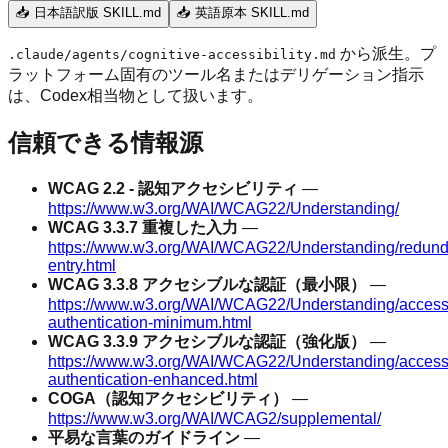
📥 日本語訳版 SKILL.md
📥 英語原本 SKILL.md
から派生。プ
.claude/agents/cognitive-accessibility.md
ラットフォーム固有のツール名またはデリゲーション指示
は、Codex相当物として扱います。
信頼できる情報源
WCAG 2.2 - 認知アクセシビリティ
—
https://www.w3.org/WAI/WCAG22/Understanding/
WCAG 3.3.7 重複した入力
—
https://www.w3.org/WAI/WCAG22/Understanding/redund
entry.html
WCAG 3.3.8 アクセシブルな認証（最小限）
—
https://www.w3.org/WAI/WCAG22/Understanding/access
authentication-minimum.html
WCAG 3.3.9 アクセシブルな認証（強化版）
—
https://www.w3.org/WAI/WCAG22/Understanding/access
authentication-enhanced.html
COGA（認知アクセシビリティ）
—
https://www.w3.org/WAI/WCAG2/supplemental/
平易な言葉のガイドライン
—