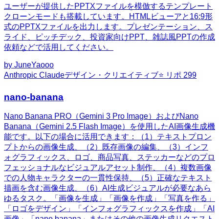
ユーザーが提供したPPTXファイルを模倣するテンプレート
クローンモードも搭載しています。HTMLビューアと16:9形
式のPPTXファイルを出力します。プレゼンテーション、ス
ライド、ピッチデック、投資家向けPPT、雑誌風PPTの作成
依頼などで活用してください。
by
JuneYaooo
Anthropic Claude
デザイン・クリエイティブ
⭐ リポ
299
nano-banana
Nano Banana PRO（Gemini 3 Pro Image）およびNano
Banana（Gemini 2.5 Flash Image）を使用したAI画像生成機
能です。以下の場合に活用できます：（1）テキストプロン
プトからの画像生成、（2）既存画像の編集、（3）インフ
ォグラフィックス、ロゴ、商品写真、ステッカーなどのプロ
フェッショナルなビジュアルアセット制作、（4）複数画像
での人物キャラクターの一貫性保持、（5）正確なテキスト
描画を含む画像生成、（6）AI生成ビジュアルが必要なあら
ゆるタスク。「画像を生成」「画像を作成」「写真を作る」
「ロゴをデザイン」「インフォグラフィックスを作成」「AI
画像」「nano banana」またはその他の画像生成リクエスト