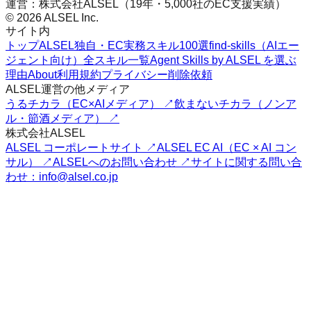
運営：株式会社ALSEL（19年・5,000社のEC支援実績）
© 2026 ALSEL Inc.
サイト内
トップ
ALSEL独自・EC実務スキル100選
find-skills（AIエー
ジェント向け）
全スキル一覧
Agent Skills by ALSEL を選ぶ
理由
About
利用規約
プライバシー
削除依頼
ALSEL運営の他メディア
うるチカラ（EC×AIメディア） ↗
飲まないチカラ（ノンア
ル・節酒メディア） ↗
株式会社ALSEL
ALSEL コーポレートサイト ↗
ALSEL EC AI（EC × AI コン
サル） ↗
ALSELへのお問い合わせ ↗
サイトに関する問い合
わせ：info@alsel.co.jp