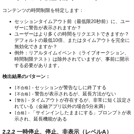
コンテンツの時間制限を特定します：
セッションタイムアウト前（最低限20秒前）に、ユー
ザーに警告が表示されますか？
ユーザーはより多くの時間をリクエストできますか？
デフォルトの最低10倍、またはタイムアウトを完全に
無効化できますか？
例外：リアルタイムイベント（ライブオークション、
時間制限テスト）は除外されていますが、事前に開示
する必要があります。
検出結果のパターン：
- セッションが警告なしに終了する
[不合格]
- 警告が表示されるが、延長方法がない
[不合格]
- タイムアウトが存在するが、非常に短く設定さ
[警告]
れている（金融アプリ以外の場合5分未満）
- 「サインインしたままにする」プロンプトが表
[合格]
示され、延長機能がある
2.2.2 一時停止、停止、非表示（レベルA）