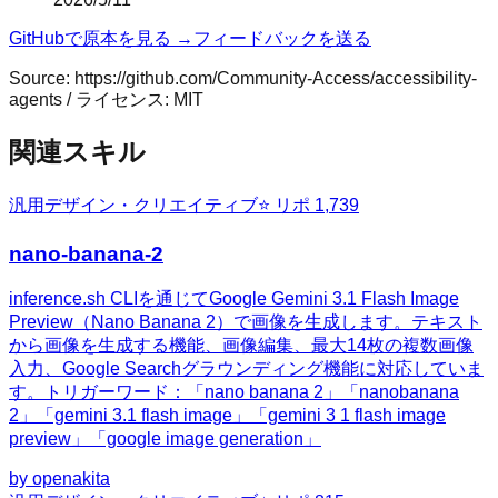
GitHubで原本を見る →
フィードバックを送る
Source:
https://github.com/Community-Access/accessibility-
agents
/ ライセンス:
MIT
関連スキル
汎用
デザイン・クリエイティブ
⭐ リポ
1,739
nano-banana-2
inference.sh CLIを通じてGoogle Gemini 3.1 Flash Image
Preview（Nano Banana 2）で画像を生成します。テキスト
から画像を生成する機能、画像編集、最大14枚の複数画像
入力、Google Searchグラウンディング機能に対応していま
す。トリガーワード：「nano banana 2」「nanobanana
2」「gemini 3.1 flash image」「gemini 3 1 flash image
preview」「google image generation」
by
openakita