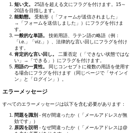
短い文。
25語を超える文にフラグを付けます。15～
20語を目指します。
能動態。
受動形（「フォームが送信されました」
→「フォームを送信しました」）にフラグを付けま
す。
一般的な単語。
技術用語、ラテン語の略語（例：
「i.e.」「viz.」）、法律的な言い回しにフラグを付け
ます。
肯定的な言い回し。
二重否定（「できない状態ではな
い」→「できる」）にフラグを付けます。
用語の一貫性。
同じコンセプトに複数の用語を使用す
る場合にフラグを付けます（同じページで「サインイ
ン」と「ログイン」）。
エラーメッセージ
すべてのエラーメッセージは以下を含む必要があります：
問題を識別
- 何が間違ったか（「メールアドレスが無
効です」）
原因を説明
- なぜ間違ったか（「メールアドレスは@