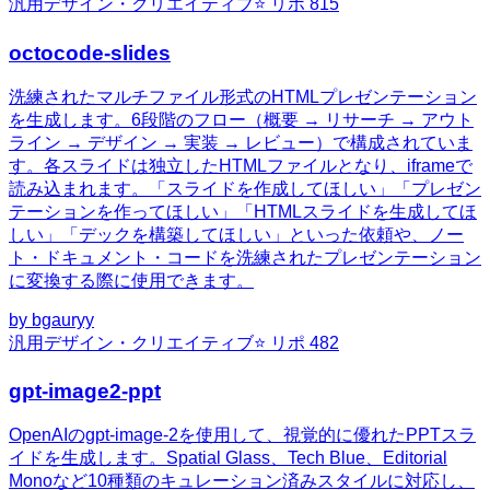
汎用
デザイン・クリエイティブ
⭐ リポ
815
octocode-slides
洗練されたマルチファイル形式のHTMLプレゼンテーション
を生成します。6段階のフロー（概要 → リサーチ → アウト
ライン → デザイン → 実装 → レビュー）で構成されていま
す。各スライドは独立したHTMLファイルとなり、iframeで
読み込まれます。「スライドを作成してほしい」「プレゼン
テーションを作ってほしい」「HTMLスライドを生成してほ
しい」「デックを構築してほしい」といった依頼や、ノー
ト・ドキュメント・コードを洗練されたプレゼンテーション
に変換する際に使用できます。
by
bgauryy
汎用
デザイン・クリエイティブ
⭐ リポ
482
gpt-image2-ppt
OpenAIのgpt-image-2を使用して、視覚的に優れたPPTスラ
イドを生成します。Spatial Glass、Tech Blue、Editorial
Monoなど10種類のキュレーション済みスタイルに対応し、