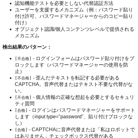
認知機能テストを必要としない代替認証方法
ユーザーを支援するメカニズム（例：パスワード貼り
付け許可、パスワードマネージャーからのコピー貼り
付け）
オブジェクト認識/個人コンテンツレベルで提供される
メカニズム
検出結果のパターン：
- ログインフォームはパスワード貼り付けをブ
[不合格]
ロックします（パスワードマネージャーの使用を防
止）
- 歪んだテキストを転記する必要がある
[不合格]
CAPTCHA。音声代替またはテキスト不要な代替がな
い。
- 個人情報の正確な想起を必要とするセキュリ
[不合格]
ティ質問
- ログインはパスワードマネージャーをサポート
[合格]
します（input type="password"、貼り付けブロックな
し）
- CAPTCHAに音声代替または「私はロボットで
[合格]
はありません」チェックボックス代替がある