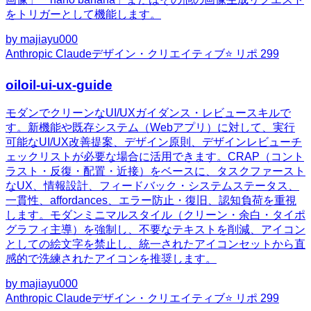
をトリガーとして機能します。
by
majiayu000
Anthropic Claude
デザイン・クリエイティブ
⭐ リポ
299
oiloil-ui-ux-guide
モダンでクリーンなUI/UXガイダンス・レビュースキルで
す。新機能や既存システム（Webアプリ）に対して、実行
可能なUI/UX改善提案、デザイン原則、デザインレビューチ
ェックリストが必要な場合に活用できます。CRAP（コント
ラスト・反復・配置・近接）をベースに、タスクファースト
なUX、情報設計、フィードバック・システムステータス、
一貫性、affordances、エラー防止・復旧、認知負荷を重視
します。モダンミニマルスタイル（クリーン・余白・タイポ
グラフィ主導）を強制し、不要なテキストを削減、アイコン
としての絵文字を禁止し、統一されたアイコンセットから直
感的で洗練されたアイコンを推奨します。
by
majiayu000
Anthropic Claude
デザイン・クリエイティブ
⭐ リポ
299