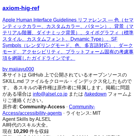
axiom-hig-ref
Apple Human Interface Guidelines リファレンス — 色（セマ
ンティックカラー、カスタムカラー、パターン）、背景（マ
テリアル階層、ダイナミック背景）、タイポグラフィ（標準
スタイル、カスタムフォント、Dynamic Type）、SF
Symbols（レンダリングモード、色、多言語対応）、ダーク
モード、アクセシビリティ、プラットフォーム固有の考慮事
項を網羅したガイドラインです。
by
majiayu000
本サイトは GitHub 上で公開されているオープンソースの
SKILL.md ファイルをクロール・インデックス化したもので
す。 各スキルの著作権は原作者に帰属します。掲載に問題
がある場合は
info@alsel.co.jp
または
/takedown
フォームよ
りご連絡ください。
原作者:
Community-Access
·
Community-
Access/accessibility-agents
· ライセンス:
MIT
Agent Skills by ALSEL
AI時代のスキル大全。
現在
10,290
件を収録