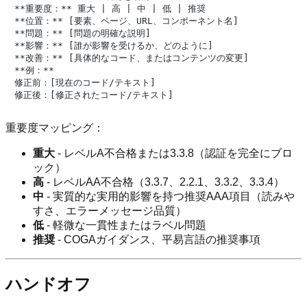
**重要度：** 重大 | 高 | 中 | 低 | 推奨

**位置：** [要素、ページ、URL、コンポーネント名]

**問題：** [問題の明確な説明]

**影響：** [誰が影響を受けるか、どのように]

**改善：** [具体的なコード、またはコンテンツの変更]

**例：**

修正前：[現在のコード/テキスト]

重要度マッピング：
重大
- レベルA不合格または3.3.8（認証を完全にブロ
ック）
高
- レベルAA不合格（3.3.7、2.2.1、3.3.2、3.3.4）
中
- 実質的な実用的影響を持つ推奨AAA項目（読みや
すさ、エラーメッセージ品質）
低
- 軽微な一貫性またはラベル問題
推奨
- COGAガイダンス、平易言語の推奨事項
ハンドオフ