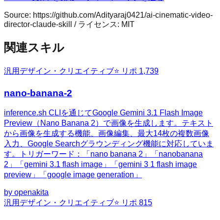
Source:
https://github.com/Adityaraj0421/ai-cinematic-video-
director-claude-skill
/ ライセンス:
MIT
関連スキル
汎用
デザイン・クリエイティブ
⭐ リポ
1,739
nano-banana-2
inference.sh CLIを通じてGoogle Gemini 3.1 Flash Image
Preview（Nano Banana 2）で画像を生成します。テキスト
から画像を生成する機能、画像編集、最大14枚の複数画像
入力、Google Searchグラウンディング機能に対応していま
す。トリガーワード：「nano banana 2」「nanobanana
2」「gemini 3.1 flash image」「gemini 3 1 flash image
preview」「google image generation」
by
openakita
汎用
デザイン・クリエイティブ
⭐ リポ
815