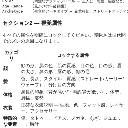
Role:        [簡潔なナラティブロール — 主人公、悪役、脇役など]

Age Range:   [見かけの年齢範囲]

セクション2 — 視覚属性
すべての属性を明確にロックしてください。曖昧さは世代間
でのズレの原因になります。
カテゴ
ロックする属性
リ
顔の形、肌の色、肌の質感、目の色、目の形、眉
顔
の太さ、鼻の形、唇の形、顔の毛
色、長さ、スタイル、質感（ストレート/カーリー/
髪
ウェーブ）、分け目の方向
身長の印象（背が高い/平均的/背が低い）、体型、
体格
肩幅、姿勢
正確な衣装説明 — 生地、色、フィット感、レイヤ
衣装
ー、アクセサリー
特徴的
傷、タトゥー、ピアス、メガネ、あざ、ジュエリ
な要素
ー、時計