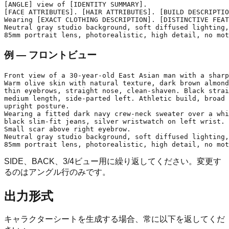
[ANGLE] view of [IDENTITY SUMMARY].

[FACE ATTRIBUTES]. [HAIR ATTRIBUTES]. [BUILD DESCRIPTIO
Wearing [EXACT CLOTHING DESCRIPTION]. [DISTINCTIVE FEAT
Neutral gray studio background, soft diffused lighting,

例 — フロントビュー
Front view of a 30-year-old East Asian man with a sharp
Warm olive skin with natural texture, dark brown almond
thin eyebrows, straight nose, clean-shaven. Black strai
medium length, side-parted left. Athletic build, broad 
upright posture.

Wearing a fitted dark navy crew-neck sweater over a whi
black slim-fit jeans, silver wristwatch on left wrist.

Small scar above right eyebrow.

Neutral gray studio background, soft diffused lighting,

SIDE、BACK、3/4ビュー用に繰り返してください。変更す
るのはアングル行のみです。
出力形式
キャラクターシートを生成する場合、常に以下を返してくだ