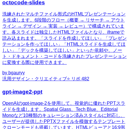
octocode-slides
洗練されたマルチファイル形式のHTMLプレゼンテーション
を生成します。6段階のフロー（概要 → リサーチ → アウト
ライン → デザイン → 実装 → レビュー）で構成されていま
す。各スライドは独立したHTMLファイルとなり、iframeで
読み込まれます。「スライドを作成してほしい」「プレゼン
テーションを作ってほしい」「HTMLスライドを生成してほ
しい」「デックを構築してほしい」といった依頼や、ノー
ト・ドキュメント・コードを洗練されたプレゼンテーション
に変換する際に使用できます。
by
bgauryy
汎用
デザイン・クリエイティブ
⭐ リポ
482
gpt-image2-ppt
OpenAIのgpt-image-2を使用して、視覚的に優れたPPTスラ
イドを生成します。Spatial Glass、Tech Blue、Editorial
Monoなど10種類のキュレーション済みスタイルに対応し、
ユーザーが提供したPPTXファイルを模倣するテンプレート
クローンモードも搭載しています。HTMLビューアと16:9形