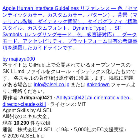
Apple Human Interface Guidelines リファレンス — 色（セマ
ンティックカラー、カスタムカラー、パターン）、背景（マ
テリアル階層、ダイナミック背景）、タイポグラフィ（標準
スタイル、カスタムフォント、Dynamic Type）、SF
Symbols（レンダリングモード、色、多言語対応）、ダーク
モード、アクセシビリティ、プラットフォーム固有の考慮事
項を網羅したガイドラインです。
by
majiayu000
本サイトは GitHub 上で公開されているオープンソースの
SKILL.md ファイルをクロール・インデックス化したもので
す。 各スキルの著作権は原作者に帰属します。掲載に問題
がある場合は
info@alsel.co.jp
または
/takedown
フォームよ
りご連絡ください。
原作者:
Adityaraj0421
·
Adityaraj0421/ai-cinematic-video-
director-claude-skill
· ライセンス:
MIT
Agent Skills by ALSEL
AI時代のスキル大全。
現在
10,290
件を収録
運営：株式会社ALSEL（19年・5,000社のEC支援実績）
© 2026 ALSEL Inc.