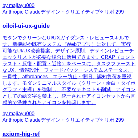
by
majiayu000
Anthropic Claude
デザイン・クリエイティブ
⭐ リポ
299
oiloil-ui-ux-guide
モダンでクリーンなUI/UXガイダンス・レビュースキルで
す。新機能や既存システム（Webアプリ）に対して、実行
可能なUI/UX改善提案、デザイン原則、デザインレビューチ
ェックリストが必要な場合に活用できます。CRAP（コント
ラスト・反復・配置・近接）をベースに、タスクファースト
なUX、情報設計、フィードバック・システムステータス、
一貫性、affordances、エラー防止・復旧、認知負荷を重視
します。モダンミニマルスタイル（クリーン・余白・タイポ
グラフィ主導）を強制し、不要なテキストを削減、アイコン
としての絵文字を禁止し、統一されたアイコンセットから直
感的で洗練されたアイコンを推奨します。
by
majiayu000
Anthropic Claude
デザイン・クリエイティブ
⭐ リポ
299
axiom-hig-ref