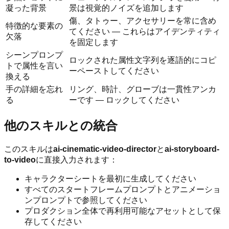
凝った背景
景は視覚的ノイズを追加します
傷、タトゥー、アクセサリーを常に含め
特徴的な要素の
てください — これらはアイデンティティ
欠落
を固定します
シーンプロンプ
ロックされた属性文字列を逐語的にコピ
トで属性を言い
ーペーストしてください
換える
手の詳細を忘れ
リング、時計、グローブは一貫性アンカ
る
ーです — ロックしてください
他のスキルとの統合
このスキルは
ai-cinematic-video-director
と
ai-storyboard-
to-video
に直接入力されます：
キャラクターシートを最初に生成してください
すべてのスタートフレームプロンプトとアニメーショ
ンプロンプトで参照してください
プロダクション全体で再利用可能なアセットとして保
存してください