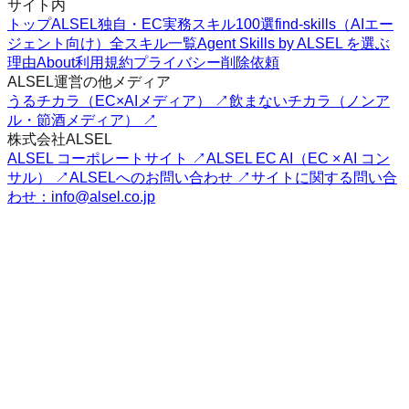
サイト内
トップ
ALSEL独自・EC実務スキル100選
find-skills（AIエー
ジェント向け）
全スキル一覧
Agent Skills by ALSEL を選ぶ
理由
About
利用規約
プライバシー
削除依頼
ALSEL運営の他メディア
うるチカラ（EC×AIメディア） ↗
飲まないチカラ（ノンア
ル・節酒メディア） ↗
株式会社ALSEL
ALSEL コーポレートサイト ↗
ALSEL EC AI（EC × AI コン
サル） ↗
ALSELへのお問い合わせ ↗
サイトに関する問い合
わせ：info@alsel.co.jp