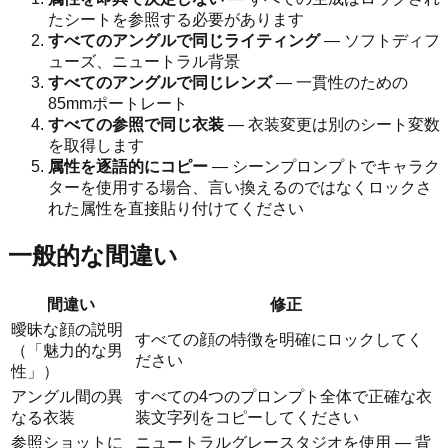
たシートを参照する必要があります
すべてのアングルで同じライティング
— ソフトディフ
ューズ、ニュートラル背景
すべてのアングルで同じレンズ
— 一貫性のための
85mmポートレート
すべての参照で同じ衣装
— 衣装変更は別のシート変数
を取得します
属性を逐語的にコピー
— シーンプロンプトでキャラク
ターを使用する場合、言い換えるのではなくロックさ
れた属性を直接貼り付けてください
一般的な間違い
間違い
修正
曖昧な顔の説明
すべての顔の特徴を明確にロックしてく
（「魅力的な男
ださい
性」）
アングル間の異
すべての4つのプロンプト全体で正確な衣
なる衣装
装文字列をコピーしてください
参照ショットに
ニュートラルグレースタジオを使用 — 背