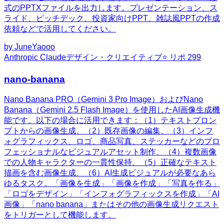
式のPPTXファイルを出力します。プレゼンテーション、ス
ライド、ピッチデック、投資家向けPPT、雑誌風PPTの作成
依頼などで活用してください。
by
JuneYaooo
Anthropic Claude
デザイン・クリエイティブ
⭐ リポ
299
nano-banana
Nano Banana PRO（Gemini 3 Pro Image）およびNano
Banana（Gemini 2.5 Flash Image）を使用したAI画像生成機
能です。以下の場合に活用できます：（1）テキストプロン
プトからの画像生成、（2）既存画像の編集、（3）インフ
ォグラフィックス、ロゴ、商品写真、ステッカーなどのプロ
フェッショナルなビジュアルアセット制作、（4）複数画像
での人物キャラクターの一貫性保持、（5）正確なテキスト
描画を含む画像生成、（6）AI生成ビジュアルが必要なあら
ゆるタスク。「画像を生成」「画像を作成」「写真を作る」
「ロゴをデザイン」「インフォグラフィックスを作成」「AI
画像」「nano banana」またはその他の画像生成リクエスト
をトリガーとして機能します。