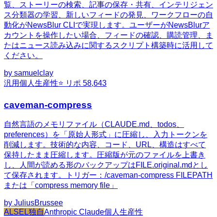
覧、ストーリーの検索、記事の保存・共有、インテリジェン
ス分類器の学習、新しいフィードの発見、ワークフローの自
動化がNewsBlur CLIで実現します。ユーザーがNewsBlurア
カウントを操作したい場合、フィードの確認、購読管理、ま
たはニュース読み込みに関するスクリプト構築時に活用して
ください。
by
samuelclay
汎用
個人生産性
⭐ リポ
58,643
caveman-compress
自然言語のメモリファイル（CLAUDE.md、todos、
preferences）を「原始人形式」に圧縮し、入力トークンを
削減します。技術的な内容、コード、URL、構造はすべて
保持したまま圧縮します。圧縮版が元のファイルを上書き
し、人間が読める形のバックアップはFILE.original.mdとし
て保存されます。トリガー：/caveman-compress FILEPATH
または「compress memory file」
by
JuliusBrussee
ALSEL独自
Anthropic Claude
個人生産性