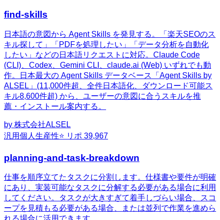
find-skills
日本語の意図から Agent Skills を発見する。「楽天SEOのス
キル探して」「PDFを処理したい」「データ分析を自動化
したい」などの日本語リクエストに対応。Claude Code
(CLI)、Codex、Gemini CLI、claude.ai (Web) いずれでも動
作。日本最大の Agent Skills データベース「Agent Skills by
ALSEL」(11,000件超、全件日本語化、ダウンロード可能ス
キル8,600件超) から、ユーザーの意図に合うスキルを推
薦・インストール案内する。
by
株式会社ALSEL
汎用
個人生産性
⭐ リポ
39,967
planning-and-task-breakdown
仕事を順序立てたタスクに分割します。仕様書や要件が明確
にあり、実装可能なタスクに分解する必要がある場合に利用
してください。タスクが大きすぎて着手しづらい場合、スコ
ープを見積もる必要がある場合、または並列で作業を進めら
れる場合に活用できます。