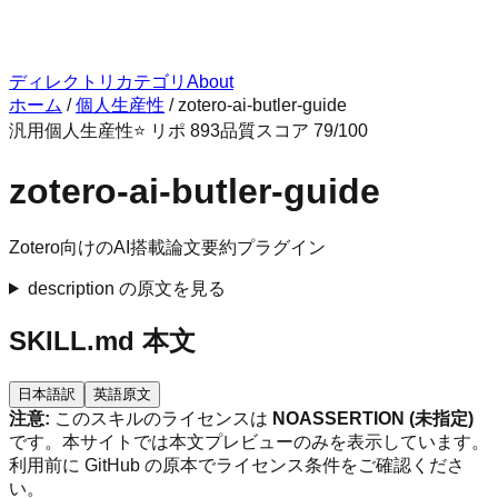
ディレクトリ
カテゴリ
About
ホーム
/
個人生産性
/
zotero-ai-butler-guide
汎用
個人生産性
⭐ リポ
893
品質スコア
79
/100
zotero-ai-butler-guide
Zotero向けのAI搭載論文要約プラグイン
description の原文を見る
SKILL.md 本文
日本語訳
英語原文
注意:
このスキルのライセンスは
NOASSERTION (未指定)
です。本サイトでは本文プレビューのみを表示しています。
利用前に GitHub の原本でライセンス条件をご確認くださ
い。