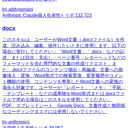
by
addyosmani
Anthropic Claude
個人生産性
⭐ リポ
132,723
docx
このスキルは、ユーザーがWord文書（.docxファイル）を作
成、読み込み、編集、操作したいときに使用します。以下の
場合に実行してください：「Word文書」「.docx」などの記
述、または目次・見出し・ページ番号・レターヘッドなどの
フォーマットを含む専門的な文書の作成リクエスト。ま
た、.docxファイルのコンテンツ抽出・再編成、文書への画
像挿入・置換、Word形式での検索置換、変更履歴やコメン
ト機能の使用、コンテンツを整形したWord文書への変換の
場合も対象です。ユーザーが「レポート」「メモ」「手紙」
「テンプレート」などの成果物をWord形式または.docxファ
イルで求める場合はこのスキルを使用してください。
PDF、スプレッドシート、Google Docs、文書作成と無関係
なコーディングタスクには使用しないでください。
by
anthropics
汎用
個人生産性
⭐ リポ
39,967