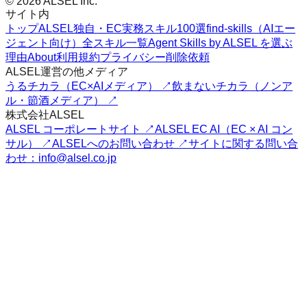
© 2026 ALSEL Inc.
サイト内
トップ
ALSEL独自・EC実務スキル100選
find-skills（AIエー
ジェント向け）
全スキル一覧
Agent Skills by ALSEL を選ぶ
理由
About
利用規約
プライバシー
削除依頼
ALSEL運営の他メディア
うるチカラ（EC×AIメディア） ↗
飲まないチカラ（ノンア
ル・節酒メディア） ↗
株式会社ALSEL
ALSEL コーポレートサイト ↗
ALSEL EC AI（EC × AI コン
サル） ↗
ALSELへのお問い合わせ ↗
サイトに関する問い合
わせ：info@alsel.co.jp