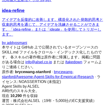
idea-refine
アイデアを反復的に改善します。構造化された発散的思考と
収束的思考を通じて、アイデアを洗練させることができま
す。「idea-refine」または「ideate」を使用してトリガーし
ます。
by
addyosmani
本サイトは GitHub 上で公開されているオープンソースの
SKILL.md ファイルをクロール・インデックス化したもので
す。 各スキルの著作権は原作者に帰属します。掲載に問題
がある場合は
info@alsel.co.jp
または
/takedown
フォームよ
りご連絡ください。
原作者:
brycewang-stanford
·
brycewang-
stanford/Awesome-Agent-Skills-for-Empirical-Research
· ラ
イセンス:
NOASSERTION (未指定)
Agent Skills by ALSEL
AI時代のスキル大全。
現在
10,290
件を収録
運営：株式会社ALSEL（19年・5,000社のEC支援実績）