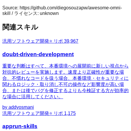
Source:
https://github.com/diegosouzapw/awesome-omni-
skill
/ ライセンス:
unknown
関連スキル
汎用
ソフトウェア開発
⭐ リポ
39,967
doubt-driven-development
重要な判断はすべて、本番環境への展開前に新しい視点から
対抗的レビューを実施します。速度より正確性が重要な場
合、不慣れなコードを扱う場合、本番環境・セキュリティに
関わるロジック・取り消し不可の操作など影響度が高い場
合、または後でバグを修正するよりも今検証する方が効率的
な場合に活用してください。
by
addyosmani
汎用
ソフトウェア開発
⭐ リポ
1,175
apprun-skills