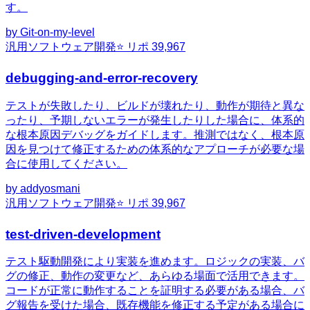
す。
by
Git-on-my-level
汎用
ソフトウェア開発
⭐ リポ
39,967
debugging-and-error-recovery
テストが失敗したり、ビルドが壊れたり、動作が期待と異な
ったり、予期しないエラーが発生したりした場合に、体系的
な根本原因デバッグをガイドします。推測ではなく、根本原
因を見つけて修正するための体系的なアプローチが必要な場
合に使用してください。
by
addyosmani
汎用
ソフトウェア開発
⭐ リポ
39,967
test-driven-development
テスト駆動開発により実装を進めます。ロジックの実装、バ
グの修正、動作の変更など、あらゆる場面で活用できます。
コードが正常に動作することを証明する必要がある場合、バ
グ報告を受けた場合、既存機能を修正する予定がある場合に