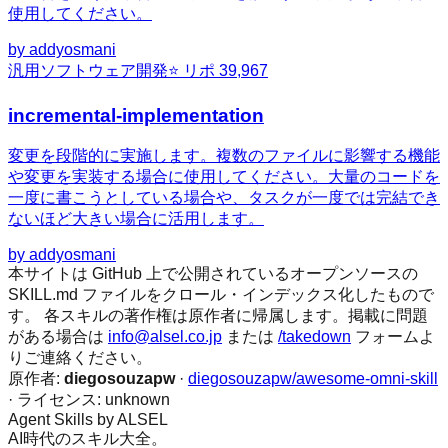
使用してください。
by
addyosmani
汎用
ソフトウェア開発
⭐ リポ
39,967
incremental-implementation
変更を段階的に実施します。複数のファイルに影響する機能
や変更を実装する場合に使用してください。大量のコードを
一度に書こうとしている場合や、タスクが一度では完結でき
ないほど大きい場合に活用します。
by
addyosmani
本サイトは GitHub 上で公開されているオープンソースの
SKILL.md ファイルをクロール・インデックス化したもので
す。 各スキルの著作権は原作者に帰属します。掲載に問題
がある場合は
info@alsel.co.jp
または
/takedown
フォームよ
りご連絡ください。
原作者:
diegosouzapw
·
diegosouzapw/awesome-omni-skill
· ライセンス:
unknown
Agent Skills by ALSEL
AI時代のスキル大全。