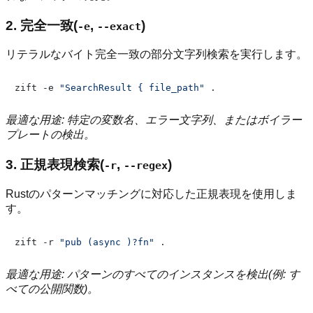
2. 完全一致(
,
)
-e
--exact
リテラルなバイト完全一致の部分文字列検索を実行します。
zift -e 
"SearchResult { file_path"
最適な用途: 特定の変数名、エラー文字列、またはボイラー
プレートの検出。
3. 正規表現検索(
,
)
-r
--regex
Rustのパターンマッチングに対応した正規表現を使用しま
す。
zift -r 
"pub (async )?fn"
最適な用途: パターンのすべてのインスタンスを検出(例: す
べての公開関数)。