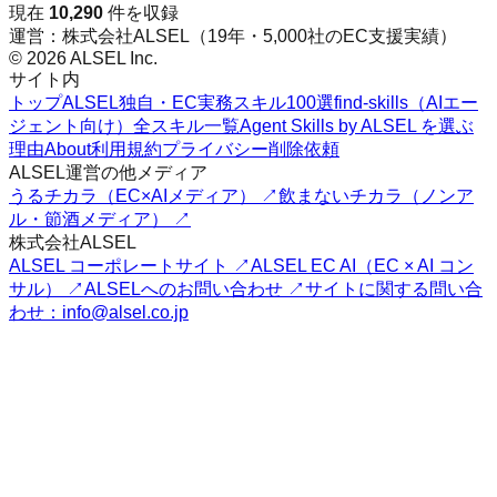
現在
10,290
件を収録
運営：株式会社ALSEL（19年・5,000社のEC支援実績）
© 2026 ALSEL Inc.
サイト内
トップ
ALSEL独自・EC実務スキル100選
find-skills（AIエー
ジェント向け）
全スキル一覧
Agent Skills by ALSEL を選ぶ
理由
About
利用規約
プライバシー
削除依頼
ALSEL運営の他メディア
うるチカラ（EC×AIメディア） ↗
飲まないチカラ（ノンア
ル・節酒メディア） ↗
株式会社ALSEL
ALSEL コーポレートサイト ↗
ALSEL EC AI（EC × AI コン
サル） ↗
ALSELへのお問い合わせ ↗
サイトに関する問い合
わせ：info@alsel.co.jp