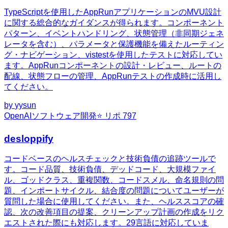
TypeScriptを使用したAppRunアプリケーションのMVU設計
に関する総合的なガイダンスが得られます。コンポーネント
パターン、イベントハンドリング、状態管理（非同期ジェネ
レータを含む）、パラメータと保護機能を備えたルーティン
グ・ナビゲーション、vistestを使用したテストに対応してい
ます。AppRunコンポーネントの設計・レビュー、ルートの
配線、状態フローの管理、AppRunテストの作成時に活用し
てください。
by
yysun
OpenAI
ソフトウェア開発
⭐ リポ
797
desloppify
コードベースのヘルスチェックと技術負債の追跡ツールで
す。コード品質、技術負債、デッドコード、大規模ファイ
ル、ゴッドクラス、重複関数、コードスメル、命名規則の問
題、インポートサイクル、結合度の問題についてユーザーが
質問した場合に使用してください。また、ヘルススコアの確
認、次の改善項目の提案、クリーンアップ計画の作成をリク
エストされた際にも対応します。29言語に対応していま