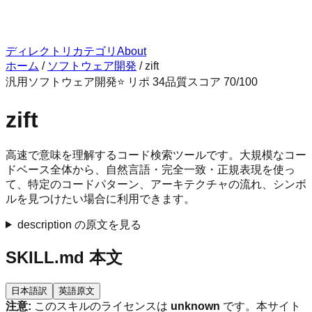
ディレクトリ
カテゴリ
About
ホーム
/
ソフトウェア開発
/
zift
汎用
ソフトウェア開発
⭐ リポ
34
品質スコア
70
/100
zift
高速で意味を理解するコード検索ツールです。大規模なコー
ドベース全体から、自然言語・完全一致・正規表現を使っ
て、特定のコードパターン、アーキテクチャの流れ、シンボ
ルを見つけたい場合に利用できます。
description の原文を見る
SKILL.md 本文
日本語訳
英語原文
注意:
このスキルのライセンスは
unknown
です。本サイト