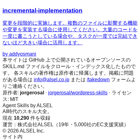
incremental-implementation
変更を段階的に実施します。複数のファイルに影響する機能
や変更を実装する場合に使用してください。大量のコードを
一度に書こうとしている場合や、タスクが一度では完結でき
ないほど大きい場合に活用します。
by
addyosmani
本サイトは GitHub 上で公開されているオープンソースの
SKILL.md ファイルをクロール・インデックス化したもので
す。 各スキルの著作権は原作者に帰属します。掲載に問題
がある場合は
info@alsel.co.jp
または
/takedown
フォームよ
りご連絡ください。
原作者:
jorgerosal
·
jorgerosal/wordpress-skills
· ライセン
ス:
MIT
Agent Skills by ALSEL
AI時代のスキル大全。
現在
10,290
件を収録
運営：株式会社ALSEL（19年・5,000社のEC支援実績）
© 2026 ALSEL Inc.
サイト内