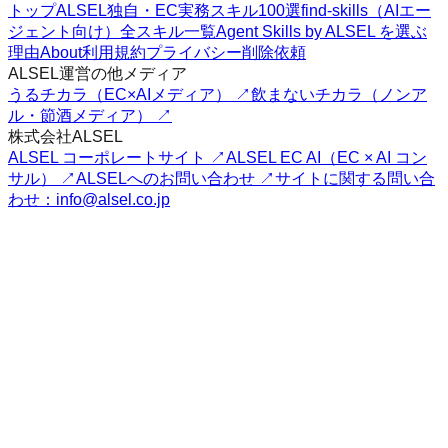
トップ
ALSEL独自・EC実務スキル100選
find-skills（AIエー
ジェント向け）
全スキル一覧
Agent Skills by ALSEL を選ぶ
理由
About
利用規約
プライバシー
削除依頼
ALSEL運営の他メディア
うるチカラ（EC×AIメディア） ↗
飲まないチカラ（ノンア
ル・節酒メディア） ↗
株式会社ALSEL
ALSEL コーポレートサイト ↗
ALSEL EC AI（EC × AI コン
サル） ↗
ALSELへのお問い合わせ ↗
サイトに関する問い合
わせ：info@alsel.co.jp