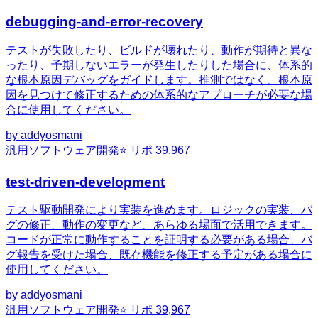
debugging-and-error-recovery
テストが失敗したり、ビルドが壊れたり、動作が期待と異な
ったり、予期しないエラーが発生したりした場合に、体系的
な根本原因デバッグをガイドします。推測ではなく、根本原
因を見つけて修正するための体系的なアプローチが必要な場
合に使用してください。
by
addyosmani
汎用
ソフトウェア開発
⭐ リポ
39,967
test-driven-development
テスト駆動開発により実装を進めます。ロジックの実装、バ
グの修正、動作の変更など、あらゆる場面で活用できます。
コードが正常に動作することを証明する必要がある場合、バ
グ報告を受けた場合、既存機能を修正する予定がある場合に
使用してください。
by
addyosmani
汎用
ソフトウェア開発
⭐ リポ
39,967