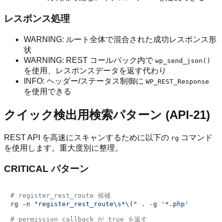
レスポンス処理
WARNING: ルート全体で混合された成功レスポンス形
状
WARNING: REST コールバック内で
wp_send_json()
を使用、レスポンスデータを返す代わり
INFO: ヘッダー/ステータス制御に
WP_REST_Response
を使用できる
クイック検出用検索パターン (API-21)
REST API を高速にスキャンするために以下の
コマンド
rg
を使用します。重大度別に整理。
CRITICAL パターン
# register_rest_route 候補
rg -n 
"register_rest_route\s*\("
 . -g 
'*.php'
# permission_callback が true を返す