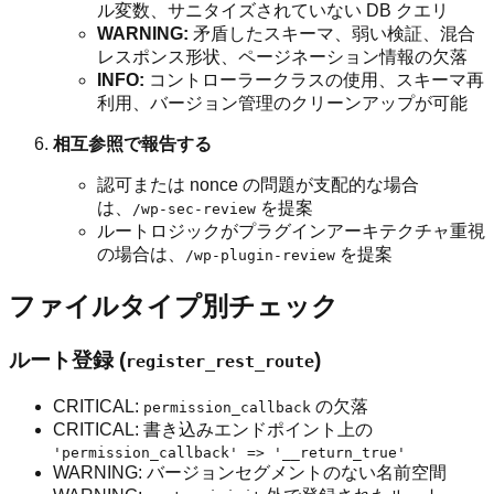
ル変数、サニタイズされていない DB クエリ
WARNING:
矛盾したスキーマ、弱い検証、混合
レスポンス形状、ページネーション情報の欠落
INFO:
コントローラークラスの使用、スキーマ再
利用、バージョン管理のクリーンアップが可能
相互参照で報告する
認可または nonce の問題が支配的な場合
は、
を提案
/wp-sec-review
ルートロジックがプラグインアーキテクチャ重視
の場合は、
を提案
/wp-plugin-review
ファイルタイプ別チェック
ルート登録 (
)
register_rest_route
CRITICAL:
の欠落
permission_callback
CRITICAL: 書き込みエンドポイント上の
'permission_callback' => '__return_true'
WARNING: バージョンセグメントのない名前空間