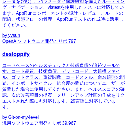
レータを含む）、パラメータと保護機能を備えたルーティン
グ・ナビゲーション、vistestを使用したテストに対応してい
ます。AppRunコンポーネントの設計・レビュー、ルートの
配線、状態フローの管理、AppRunテストの作成時に活用し
てください。
by
yysun
OpenAI
ソフトウェア開発
⭐ リポ
797
desloppify
コードベースのヘルスチェックと技術負債の追跡ツールで
す。コード品質、技術負債、デッドコード、大規模ファイ
ル、ゴッドクラス、重複関数、コードスメル、命名規則の問
題、インポートサイクル、結合度の問題についてユーザーが
質問した場合に使用してください。また、ヘルススコアの確
認、次の改善項目の提案、クリーンアップ計画の作成をリク
エストされた際にも対応します。29言語に対応していま
す。
by
Git-on-my-level
汎用
ソフトウェア開発
⭐ リポ
39,967