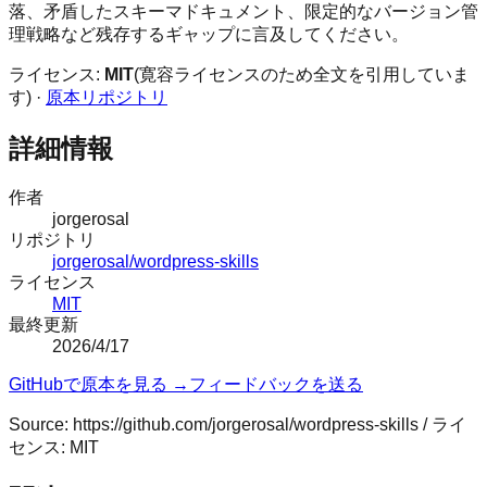
落、矛盾したスキーマドキュメント、限定的なバージョン管
理戦略など残存するギャップに言及してください。
ライセンス:
MIT
(寛容ライセンスのため全文を引用していま
す) ·
原本リポジトリ
詳細情報
作者
jorgerosal
リポジトリ
jorgerosal/wordpress-skills
ライセンス
MIT
最終更新
2026/4/17
GitHubで原本を見る →
フィードバックを送る
Source:
https://github.com/jorgerosal/wordpress-skills
/ ライ
センス:
MIT