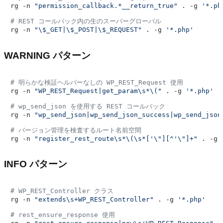
rg -n 
"permission_callback.*__return_true"
 . -g 
'*.ph
# REST コールバック内の生のスーパーグローバル
rg -n 
"\$_GET|\$_POST|\$_REQUEST"
 . -g 
'*.php'
WARNING パターン
# 明らかな検証ヘルパーなしの WP_REST_Request 使用
rg -n 
"WP_REST_Request|get_param\s*\("
 . -g 
'*.php'
# wp_send_json を使用する REST コールバック
rg -n 
"wp_send_json|wp_send_json_success|wp_send_json
# バージョン管理を検査するルート名前空間
rg -n 
"register_rest_route\s*\(\s*['\"][^'\"]+"
 . -g 
INFO パターン
# WP_REST_Controller クラス
rg -n 
"extends\s+WP_REST_Controller"
 . -g 
'*.php'
# rest_ensure_response 使用