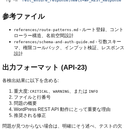
rg -n 
"rest_ensure_response|new\s+WP_REST_Response"
 .
参考ファイル
- ルート登録、コント
references/route-patterns.md
ローラー構造、名前空間設計
- 引数スキー
references/schema-and-auth-guide.md
マ、権限コールバック、インプット検証、レスポンス
設計
出力フォーマット (API-23)
各検出結果に以下を含める:
重大度:
、
、または
CRITICAL
WARNING
INFO
ファイルと行番号
問題の概要
WordPress REST API 動作にとって重要な理由
推奨される修正
問題が見つからない場合は、明確にそう述べ、テストの欠