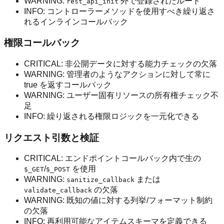
WARNING:
外で登録されたルート
rest_api_init
INFO: コントローラーメソッドを使用すべき繰り返さ
れるインラインコールバック
権限コールバック
CRITICAL: 非公開データに対する能力チェックの欠落
WARNING: 管理者のようなアクションに対して常に
true を返すコールバック
WARNING: ユーザー固有リソースの所有権チェック不
足
INFO: 繰り返される権限ロジックを一元化できる
リクエスト引数と検証
CRITICAL: エンドポイントコールバック内で生の
/
を使用
$_GET
$_POST
WARNING:
または
sanitize_callback
の欠落
validate_callback
WARNING: 既知の値に対する列挙/フォーマット制約
の欠落
INFO: 再利用可能なアイテムスキーマを定義できる