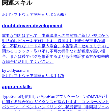
関連スキル
汎用
ソフトウェア開発
⭐ リポ
39,967
doubt-driven-development
重要な判断はすべて、本番環境への展開前に新しい視点から
対抗的レビューを実施します。速度より正確性が重要な場
合、不慣れなコードを扱う場合、本番環境・セキュリティに
関わるロジック・取り消し不可の操作など影響度が高い場
合、または後でバグを修正するよりも今検証する方が効率的
な場合に活用してください。
by
addyosmani
汎用
ソフトウェア開発
⭐ リポ
1,175
apprun-skills
TypeScriptを使用したAppRunアプリケーションのMVU設計
に関する総合的なガイダンスが得られます。コンポーネント
パターン、イベントハンドリング、状態管理（非同期ジェネ