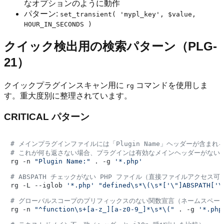
なオプションのように動作
パターン:
set_transient( 'mypl_key', $value,
HOUR_IN_SECONDS )
クイック検出用の検索パターン（PLG-
21）
クイックプラグインスキャン用に
コマンドを使用しま
rg
す。重大度別に整理されています。
CRITICAL パターン
# メインプラグインファイルには「Plugin Name」ヘッダーが含まれ
# これが何も返さない場合、プラグインは有効なメインヘッダーがない
rg -n 
"Plugin Name:"
 . -g 
'*.php'
# ABSPATH チェックがない PHP ファイル（直接ファイルアクセス可
rg -L --iglob 
'*.php'
"defined\s*\(\s*['\"]ABSPATH['\
# グローバルスコープのプリフィックスのない関数宣言（ネームスペー
rg -n 
"^function\s+[a-z_][a-z0-9_]*\s*\("
 . -g 
'*.php