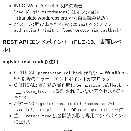
INFO: WordPress 4.6 以降の場合、
はオプション
load_plugin_textdomain()
（translate.wordpress.org から自動読み込み）
パターン: 呼び出される場合は
へのフック:
init
add_action( 'init', 'load_textdomain_callback' )
REST API エンドポイント（PLG-13、表面レベ
ル）
register_rest_route() 使用:
CRITICAL:
がない → WordPress
permission_callback
5.5 以降のエラー、エンドポイントがブロック
CRITICAL: 書き込み操作時に
permission_callback =>
→ 認証されていないアクセスが許可
'__return_true'
される
パターン:
register_rest_route( 'namespace/v1',
on
フック
'/route', array( ... ) )
rest_api_init
注:
は公開読み取り専用エンドポイント
__return_true
に正しい