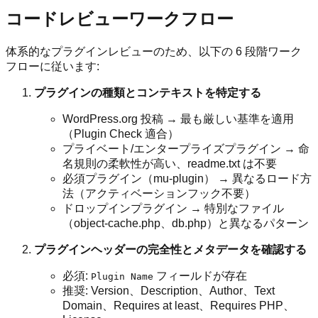
コードレビューワークフロー
体系的なプラグインレビューのため、以下の 6 段階ワーク
フローに従います:
プラグインの種類とコンテキストを特定する
WordPress.org 投稿 → 最も厳しい基準を適用
（Plugin Check 適合）
プライベート/エンタープライズプラグイン → 命
名規則の柔軟性が高い、readme.txt は不要
必須プラグイン（mu-plugin） → 異なるロード方
法（アクティベーションフック不要）
ドロップインプラグイン → 特別なファイル
（object-cache.php、db.php）と異なるパターン
プラグインヘッダーの完全性とメタデータを確認する
必須:
フィールドが存在
Plugin Name
推奨: Version、Description、Author、Text
Domain、Requires at least、Requires PHP、