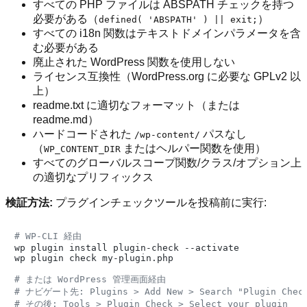
すべての PHP ファイルは ABSPATH チェックを持つ
必要がある（
）
defined( 'ABSPATH' ) || exit;
すべての i18n 関数はテキストドメインパラメータを含
む必要がある
廃止された WordPress 関数を使用しない
ライセンス互換性（WordPress.org に必要な GPLv2 以
上）
readme.txt に適切なフォーマット（または
readme.md）
ハードコードされた
パスなし
/wp-content/
（
またはヘルパー関数を使用）
WP_CONTENT_DIR
すべてのグローバルスコープ関数/クラス/オプション上
の適切なプリフィックス
検証方法:
プラグインチェックツールを投稿前に実行:
# WP-CLI 経由
wp plugin install plugin-check --activate

wp plugin check my-plugin.php

# または WordPress 管理画面経由
# ナビゲート先: Plugins > Add New > Search "Plugin Chec
# その後: Tools > Plugin Check > Select your plugin