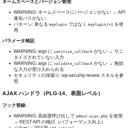
ネームスペースとバージョン管理:
WARNING: ネームスペースにバージョンがない → API
進化パスがない
パターン: 単なる
ではなく
を使
myplugin
myplugin/v1
用
パラメータ検証:
WARNING: args に
がない → サニ
sanitize_callback
タイズされていない入力
WARNING: args に
がない → 無効
validate_callback
な入力が受け入れられる
セキュリティの深掘り: wp-security-review スキルを参
照
AJAX ハンドラ（PLG-14、表面レベル）
フック登録:
WARNING: 高頻度呼び出しで
を使用
admin-ajax.php
→ REST API の検討（パフォーマンス向上）
パターン: 認証用