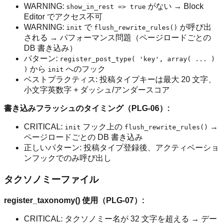
WARNING:
がない → Block
show_in_rest => true
Editor でアクセス不可
WARNING:
で
が呼び出
init
flush_rewrite_rules()
される → パフォーマンス問題（ページロードごとの
DB 書き込み）
パターン:
register_post_type( 'key', array( ... )
から
へのフック
)
init
ベストプラクティス: 投稿タイプキーは最大 20 文字、
小文字英数字 + ダッシュ/アンダースコア
書き込みフラッシュのタイミング（PLG-06）:
CRITICAL:
フック上の
→
init
flush_rewrite_rules()
ページロードごとの DB 書き込み
正しいパターン: 投稿タイプ登録後、アクティベーショ
ンフックでのみ呼び出し
タクソノミーファイル
register_taxonomy() 使用（PLG-07）:
CRITICAL: タクソノミー名が 32 文字を超える → デー