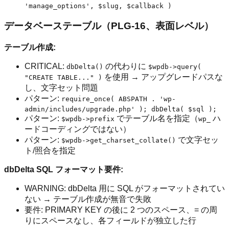
'manage_options', $slug, $callback )
データベーステーブル（PLG-16、表面レベル）
テーブル作成:
CRITICAL:
の代わりに
dbDelta()
$wpdb->query(
を使用 → アップグレードパスな
"CREATE TABLE..." )
し、文字セット問題
パターン:
require_once( ABSPATH . 'wp-
admin/includes/upgrade.php' ); dbDelta( $sql );
パターン:
でテーブル名を指定（
ハ
$wpdb->prefix
wp_
ードコーディングではない）
パターン:
で文字セッ
$wpdb->get_charset_collate()
ト/照合を指定
dbDelta SQL フォーマット要件:
WARNING: dbDelta 用に SQL がフォーマットされてい
ない → テーブル作成が無音で失敗
要件: PRIMARY KEY の後に 2 つのスペース、= の周
りにスペースなし、各フィールドが独立した行