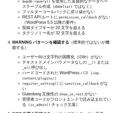
を使用した直接的なデータベー
$wpdb->query()
ステーブル作成（
ではなく）
dbDelta()
フィルターコールバックに戻り値がない
REST API ルートに
がない
permission_callback
（WordPress 5.5 以降の要件）
投稿タイプキーが 20 文字を超える
タクソノミー名が 32 文字を超える
WARNING パターンを確認する
（標準的ではないが機
能する）
ユーザー向け文字列の国際化（i18n）がない
テキストドメインパラメータなしの
または
__()
呼び出し
_e()
ハードコードされた WordPress パス（
/wp-
）
content/plugins/
に
がな
register_setting()
sanitize_callback
い
Gutenberg 互換性の
がない
show_in_rest
管理者コードがフロントエンドで読み込まれてい
る（
チェック欠落）
is_admin()