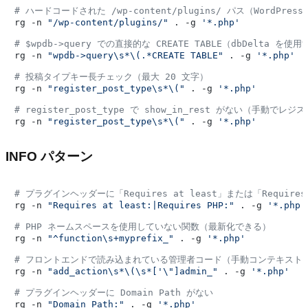
# ハードコードされた /wp-content/plugins/ パス（Word
rg -n 
"/wp-content/plugins/"
 . -g 
'*.php'
# $wpdb->query での直接的な CREATE TABLE（dbDelta を使
rg -n 
"wpdb->query\s*\(.*CREATE TABLE"
 . -g 
'*.php'
# 投稿タイプキー長チェック（最大 20 文字）
rg -n 
"register_post_type\s*\("
 . -g 
'*.php'
# register_post_type で show_in_rest がない（手動
rg -n 
"register_post_type\s*\("
 . -g 
'*.php'
INFO パターン
# プラグインヘッダーに「Requires at least」または「Require
rg -n 
"Requires at least:|Requires PHP:"
 . -g 
'*.php'
# PHP ネームスペースを使用していない関数（最新化できる）
rg -n 
"^function\s+myprefix_"
 . -g 
'*.php'
# フロントエンドで読み込まれている管理者コード（手動コンテキスト
rg -n 
"add_action\s*\(\s*['\"]admin_"
 . -g 
'*.php'
# プラグインヘッダーに Domain Path がない
rg -n 
"Domain Path:"
 . -g 
'*.php'