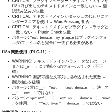
CRITICAL: プラグインヘッダーのテキストドメインが
i18n 呼び出しのテキストドメインと一致しない → 翻
訳読み込みが失敗
CRITICAL: テキストドメインがダッシュの代わりにア
ンダースコアを使用 → WordPress.org 拒否
CRITICAL: テキストドメインがプラグインスラッグと
一致しない → Plugin Check 失敗
パターン:
はプラグインフォ
Text Domain: my-plugin
ルダ/ファイル名と完全に一致する必要がある
i18n 関数使用（PLG-11）:
WARNING: テキストドメインパラメータなしの
__()
または
→ コア翻訳へのフォールバック（不正
_e()
確）
WARNING: 翻訳可能な文字列に埋め込まれた変数 →
翻訳抽出を破壊
パターン: 常に
、決して
__( 'Text', 'text-domain' )
ではない
__( 'Text' )
パターン:
sprintf( __( 'Text %s', 'domain' ), $var
を使用、
ではない
)
__( "Text $var", 'domain' )