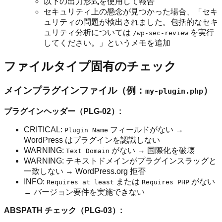
以下の出力形式を使用して報告
セキュリティ上の懸念が見つかった場合、「セキ
ュリティの問題が検出されました。包括的なセキ
ュリティ分析については
を実行
/wp-sec-review
してください。」というメモを追加
ファイルタイプ固有のチェック
メインプラグインファイル（例：
）
my-plugin.php
プラグインヘッダー（PLG-02）:
CRITICAL:
フィールドがない →
Plugin Name
WordPress はプラグインを認識しない
WARNING:
がない → 国際化を破壊
Text Domain
WARNING: テキストドメインがプラグインスラッグと
一致しない → WordPress.org 拒否
INFO:
または
がない
Requires at least
Requires PHP
→ バージョン要件を実施できない
ABSPATH チェック（PLG-03）: