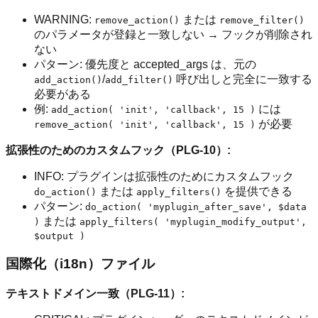
WARNING:
または
remove_action()
remove_filter()
のパラメータが登録と一致しない → フックが削除され
ない
パターン: 優先度と accepted_args は、元の
/
呼び出しと完全に一致する
add_action()
add_filter()
必要がある
例:
には
add_action( 'init', 'callback', 15 )
が必要
remove_action( 'init', 'callback', 15 )
拡張性のためのカスタムフック（PLG-10）:
INFO: プラグインは拡張性のためにカスタムフック
または
を提供できる
do_action()
apply_filters()
パターン:
do_action( 'myplugin_after_save', $data
または
)
apply_filters( 'myplugin_modify_output',
$output )
国際化（i18n）ファイル
テキストドメイン一致（PLG-11）: