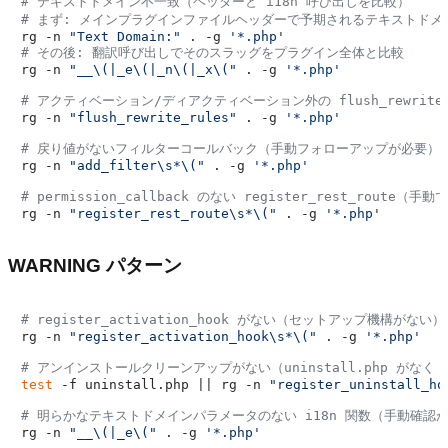
# テキストドメイン不一致（ヘッダーと i18n 呼び出しを比較）
# まず: メインプラグインファイルヘッダーで予期されるテキストドメ
rg -n 
"Text Domain:"
 . -g 
'*.php'
# その後: 翻訳呼び出しでそのスラッグをプラグイン全体と比較
rg -n 
"__\(|_e\(|_n\(|_x\("
 . -g 
'*.php'
# アクティベーション/ディアクティベーション外の flush_rewrit
rg -n 
"flush_rewrite_rules"
 . -g 
'*.php'
# 戻り値がないフィルターコールバック（手動フォローアップが必要）
rg -n 
"add_filter\s*\("
 . -g 
'*.php'
# permission_callback のない register_rest_rout
rg -n 
"register_rest_route\s*\("
 . -g 
'*.php'
WARNING パターン
# register_activation_hook がない（セットアップ機構がない）
rg -n 
"register_activation_hook\s*\("
 . -g 
'*.php'
# アンインストールクリーンアップがない（uninstall.php がなく reg
test
 -f uninstall.php || rg -n 
"register_uninstall_ho
# 明らかなテキストドメインパラメータのない i18n 関数（手動確認
rg -n 
"__\(|_e\("
 . -g 
'*.php'