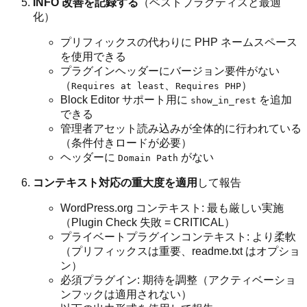
INFO 改善を記録する
（ベストプラクティスと最適
化）
プリフィックスの代わりに PHP ネームスペース
を使用できる
プラグインヘッダーにバージョン要件がない
（
、
）
Requires at least
Requires PHP
Block Editor サポート用に
を追加
show_in_rest
できる
管理者アセット読み込みが全体的に行われている
（条件付きロードが必要）
ヘッダーに
がない
Domain Path
コンテキスト対応の重大度を適用
して報告
WordPress.org コンテキスト: 最も厳しい実施
（Plugin Check 失敗 = CRITICAL）
プライベートプラグインコンテキスト: より柔軟
（プリフィックスは重要、readme.txt はオプショ
ン）
必須プラグイン: 期待を調整（アクティベーショ
ンフックは適用されない）