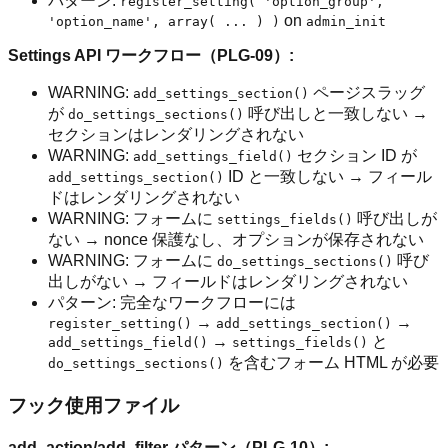
パターン:
register_setting( 'option_group',
on
'option_name', array( ... ) )
admin_init
Settings API ワークフロー（PLG-09）:
WARNING:
ページスラッグ
add_settings_section()
が
呼び出しと一致しない →
do_settings_sections()
セクションはレンダリングされない
WARNING:
セクション ID が
add_settings_field()
ID と一致しない → フィール
add_settings_section()
ドはレンダリングされない
WARNING: フォームに
呼び出しが
settings_fields()
ない → nonce 保護なし、オプションが保存されない
WARNING: フォームに
呼び
do_settings_sections()
出しがない → フィールドはレンダリングされない
パターン: 完全なワークフローには
→
→
register_setting()
add_settings_section()
→
と
add_settings_field()
settings_fields()
を含むフォーム HTML が必要
do_settings_sections()
フック使用ファイル
add_action/add_filter パターン（PLG-10）: