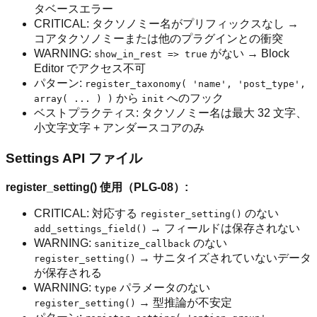
タベースエラー
CRITICAL: タクソノミー名がプリフィックスなし →
コアタクソノミーまたは他のプラグインとの衝突
WARNING:
がない → Block
show_in_rest => true
Editor でアクセス不可
パターン:
register_taxonomy( 'name', 'post_type',
から
へのフック
array( ... ) )
init
ベストプラクティス: タクソノミー名は最大 32 文字、
小文字文字 + アンダースコアのみ
Settings API ファイル
register_setting() 使用（PLG-08）:
CRITICAL: 対応する
のない
register_setting()
→ フィールドは保存されない
add_settings_field()
WARNING:
のない
sanitize_callback
→ サニタイズされていないデータ
register_setting()
が保存される
WARNING:
パラメータのない
type
→ 型推論が不安定
register_setting()