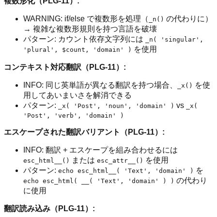
複数形化（PLG-11）:
WARNING: if/else で複数形を処理（
の代わりに）
_n()
→ 複雑な複数形規則を持つ言語を破壊
パターン: カウント依存文字列には
_n( 'singular',
を使用
'plural', $count, 'domain' )
コンテキスト対応翻訳（PLG-11）:
INFO: 同じ英単語が異なる翻訳を持つ場合、
を使
_x()
用してあいまいさを解消できる
パターン:
vs
_x( 'Post', 'noun', 'domain' )
_x(
'Post', 'verb', 'domain' )
エスケープされた翻訳バリアント（PLG-11）:
INFO: 翻訳 + エスケープを組み合わせるには
または
を使用
esc_html__()
esc_attr__()
パターン:
を
echo esc_html__( 'Text', 'domain' )
の代わり
echo esc_html( __( 'Text', 'domain' ) )
に使用
翻訳読み込み（PLG-11）: