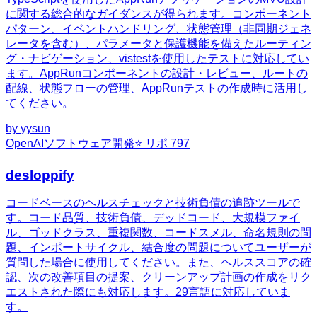
に関する総合的なガイダンスが得られます。コンポーネント
パターン、イベントハンドリング、状態管理（非同期ジェネ
レータを含む）、パラメータと保護機能を備えたルーティン
グ・ナビゲーション、vistestを使用したテストに対応してい
ます。AppRunコンポーネントの設計・レビュー、ルートの
配線、状態フローの管理、AppRunテストの作成時に活用し
てください。
by
yysun
OpenAI
ソフトウェア開発
⭐ リポ
797
desloppify
コードベースのヘルスチェックと技術負債の追跡ツールで
す。コード品質、技術負債、デッドコード、大規模ファイ
ル、ゴッドクラス、重複関数、コードスメル、命名規則の問
題、インポートサイクル、結合度の問題についてユーザーが
質問した場合に使用してください。また、ヘルススコアの確
認、次の改善項目の提案、クリーンアップ計画の作成をリク
エストされた際にも対応します。29言語に対応していま
す。