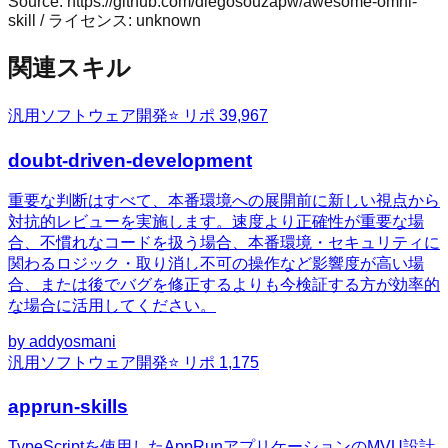
Source:
https://github.com/diegosouzapw/awesome-omni-
skill
/ ライセンス:
unknown
関連スキル
汎用
ソフトウェア開発
⭐ リポ
39,967
doubt-driven-development
重要な判断はすべて、本番環境への展開前に新しい視点から
対抗的レビューを実施します。速度より正確性が重要な場
合、不慣れなコードを扱う場合、本番環境・セキュリティに
関わるロジック・取り消し不可の操作など影響度が高い場
合、または後でバグを修正するよりも今検証する方が効率的
な場合に活用してください。
by
addyosmani
汎用
ソフトウェア開発
⭐ リポ
1,175
apprun-skills
TypeScriptを使用したAppRunアプリケーションのMVU設計