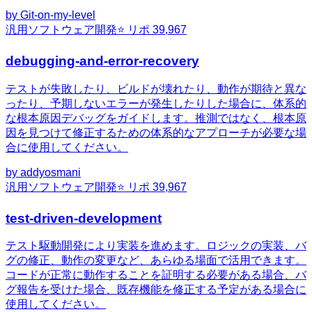
by
Git-on-my-level
汎用
ソフトウェア開発
⭐ リポ
39,967
debugging-and-error-recovery
テストが失敗したり、ビルドが壊れたり、動作が期待と異な
ったり、予期しないエラーが発生したりした場合に、体系的
な根本原因デバッグをガイドします。推測ではなく、根本原
因を見つけて修正するための体系的なアプローチが必要な場
合に使用してください。
by
addyosmani
汎用
ソフトウェア開発
⭐ リポ
39,967
test-driven-development
テスト駆動開発により実装を進めます。ロジックの実装、バ
グの修正、動作の変更など、あらゆる場面で活用できます。
コードが正常に動作することを証明する必要がある場合、バ
グ報告を受けた場合、既存機能を修正する予定がある場合に
使用してください。