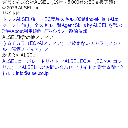
運営：株式会社ALSEL（19年・5,000社のEC支援実績）
© 2026 ALSEL Inc.
サイト内
トップ
ALSEL独自・EC実務スキル100選
find-skills（AIエー
ジェント向け）
全スキル一覧
Agent Skills by ALSEL を選ぶ
理由
About
利用規約
プライバシー
削除依頼
ALSEL運営の他メディア
うるチカラ（EC×AIメディア） ↗
飲まないチカラ（ノンア
ル・節酒メディア） ↗
株式会社ALSEL
ALSEL コーポレートサイト ↗
ALSEL EC AI（EC × AI コン
サル） ↗
ALSELへのお問い合わせ ↗
サイトに関する問い合
わせ：info@alsel.co.jp