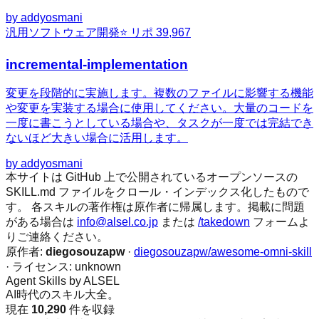
by
addyosmani
汎用
ソフトウェア開発
⭐ リポ
39,967
incremental-implementation
変更を段階的に実施します。複数のファイルに影響する機能
や変更を実装する場合に使用してください。大量のコードを
一度に書こうとしている場合や、タスクが一度では完結でき
ないほど大きい場合に活用します。
by
addyosmani
本サイトは GitHub 上で公開されているオープンソースの
SKILL.md ファイルをクロール・インデックス化したもので
す。 各スキルの著作権は原作者に帰属します。掲載に問題
がある場合は
info@alsel.co.jp
または
/takedown
フォームよ
りご連絡ください。
原作者:
diegosouzapw
·
diegosouzapw/awesome-omni-skill
· ライセンス:
unknown
Agent Skills by ALSEL
AI時代のスキル大全。
現在
10,290
件を収録