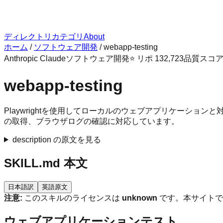
ディレクトリ
カテゴリ
About
ホーム
/
ソフトウェア開発
/
webapp-testing
Anthropic Claude
ソフトウェア開発
⭐ リポ
132,723
品質スコ
webapp-testing
Playwrightを使用してローカルのウェブアプリケーシ
の取得、ブラウザログの確認に対応しています。
description の原文を見る
SKILL.md 本文
日本語訳
英語原文
注意:
このスキルのライセンスは
unknown
です。本サイトで
ウェブアプリケーションテスト