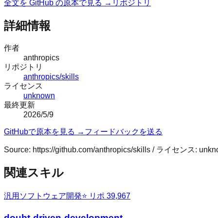
全文を GitHub の原本で見る →
リポジトリ
詳細情報
作者
anthropics
リポジトリ
anthropics/skills
ライセンス
unknown
最終更新
2026/5/9
GitHubで原本を見る →
フィードバックを送る
Source:
https://github.com/anthropics/skills
/ ライセンス:
unkn
関連スキル
汎用
ソフトウェア開発
⭐ リポ
39,967
doubt-driven-development