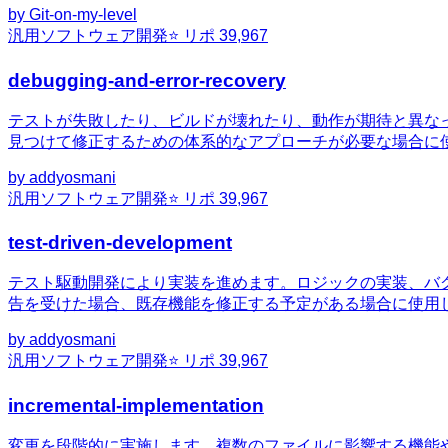
by
Git-on-my-level
汎用
ソフトウェア開発
⭐ リポ
39,967
debugging-and-error-recovery
テストが失敗したり、ビルドが壊れたり、動作が期待と異な
見つけて修正するための体系的なアプローチが必要な場合に
by
addyosmani
汎用
ソフトウェア開発
⭐ リポ
39,967
test-driven-development
テスト駆動開発により実装を進めます。ロジックの実装、バ
告を受けた場合、既存機能を修正する予定がある場合に使用
by
addyosmani
汎用
ソフトウェア開発
⭐ リポ
39,967
incremental-implementation
変更を段階的に実施します。複数のファイルに影響する機能