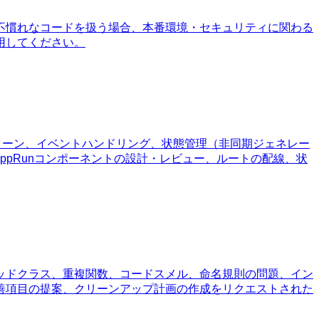
不慣れなコードを扱う場合、本番環境・セキュリティに関わる
用してください。
トパターン、イベントハンドリング、状態管理（非同期ジェネレー
AppRunコンポーネントの設計・レビュー、ルートの配線、状
ッドクラス、重複関数、コードスメル、命名規則の問題、イン
善項目の提案、クリーンアップ計画の作成をリクエストされた