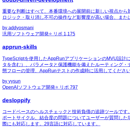
重要な判断はすべて、本番環境への展開前に新しい視点から
ロジック・取り消し不可の操作など影響度が高い場合、また
by
addyosmani
汎用
ソフトウェア開発
⭐ リポ
1,175
apprun-skills
TypeScriptを使用したAppRunアプリケーションの
タを含む）、パラメータと保護機能を備えたルーティング・ナビ
態フローの管理、AppRunテストの作成時に活用してくださ
by
yysun
OpenAI
ソフトウェア開発
⭐ リポ
797
desloppify
コードベースのヘルスチェックと技術負債の追跡ツールです
ポートサイクル、結合度の問題についてユーザーが質問した
際にも対応します。29言語に対応しています。