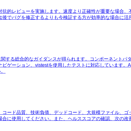
対抗的レビューを実施します。速度より正確性が重要な場合、
は後でバグを修正するよりも今検証する方が効率的な場合に活
MVU設計に関する総合的なガイダンスが得られます。コンポーネン
ゲーション、vistestを使用したテストに対応しています。
い。
。コード品質、技術負債、デッドコード、大規模ファイル、ゴ
場合に使用してください。また、ヘルススコアの確認、次の改