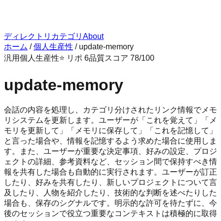
ディレクトリ
カテゴリ
About
ホーム
/
個人生産性
/
update-memory
汎用
個人生産性
⭐ リポ
6
品質スコア
78
/100
update-memory
会話の内容を処理し、カテゴリ分けされたリンク情報でメモ
リシステムを更新します。ユーザーが「これを覚えて」「メ
モリを更新して」「メモリに保存して」「これを記憶して」
と言った場合や、情報を記憶するよう求めた場合に使用しま
す。また、ユーザーが重要な決定事項、好みの設定、プロジ
ェクトの詳細、参考資料など、セッション間で保持すべき情
報を共有した場合も自動的に実行されます。ユーザーが訂正
したり、好みを共有したり、新しいプロジェクトについて言
及したり、人物を紹介したり、技術的な判断を述べたりした
場合も、保存のシグナルです。明示的な許可を待たずに、今
後のセッションで役立つ重要なコンテキストは積極的に取得