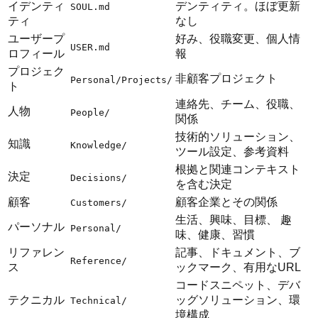
イデンティ
デンティティ。ほぼ更新
SOUL.md
ティ
なし
ユーザープ
好み、役職変更、個人情
USER.md
ロフィール
報
プロジェク
非顧客プロジェクト
Personal/Projects/
ト
連絡先、チーム、役職、
人物
People/
関係
技術的ソリューション、
知識
Knowledge/
ツール設定、参考資料
根拠と関連コンテキスト
決定
Decisions/
を含む決定
顧客
顧客企業とその関係
Customers/
生活、興味、目標、 趣
パーソナル
Personal/
味、健康、習慣
リファレン
記事、ドキュメント、ブ
Reference/
ス
ックマーク、有用なURL
コードスニペット、デバ
テクニカル
ッグソリューション、環
Technical/
境構成