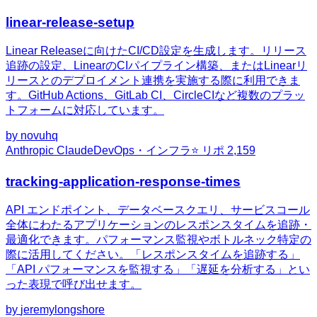
linear-release-setup
Linear Releaseに向けたCI/CD設定を生成します。リリース
追跡の設定、LinearのCIパイプライン構築、またはLinearリ
リースとのデプロイメント連携を実施する際に利用できま
す。GitHub Actions、GitLab CI、CircleCIなど複数のプラッ
トフォームに対応しています。
by
novuhq
Anthropic Claude
DevOps・インフラ
⭐ リポ
2,159
tracking-application-response-times
API エンドポイント、データベースクエリ、サービスコール
全体にわたるアプリケーションのレスポンスタイムを追跡・
最適化できます。パフォーマンス監視やボトルネック特定の
際に活用してください。「レスポンスタイムを追跡する」
「API パフォーマンスを監視する」「遅延を分析する」とい
った表現で呼び出せます。
by
jeremylongshore