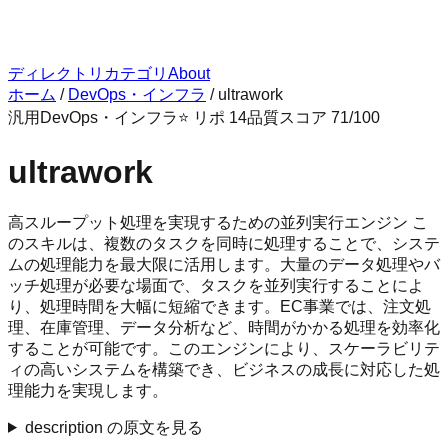
ディレクトリ
カテゴリ
About
ホーム
/
DevOps・インフラ
/
ultrawork
汎用
DevOps・インフラ
⭐ リポ
14
品質スコア
71
/100
ultrawork
高スループット処理を実現するための並列実行エンジン こ
のスキルは、複数のタスクを同時に処理することで、システ
ムの処理能力を最大限に活用します。大量のデータ処理やバ
ッチ処理が必要な場面で、タスクを並列実行することによ
り、処理時間を大幅に短縮できます。EC事業では、注文処
理、在庫管理、データ分析など、時間がかかる処理を効率化
することが可能です。このエンジンにより、スケーラビリテ
ィの高いシステムを構築でき、ビジネスの成長に対応した処
理能力を実現します。
description の原文を見る