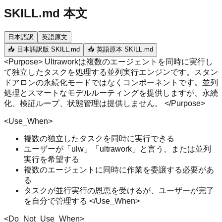
SKILL.md 本文
日本語訳
英語原文
📥 日本語訳版 SKILL.md
📥 英語原本 SKILL.md
<Purpose> Ultrawor​kは複数のエージェントを同時に実行し
て独立したタスクを処理する並列実行エンジンです。スタン
ドアロンの永続化モードではなくコンポーネントです。並列
処理とスマートなモデルルーティングを提供しますが、永続
化、検証ループ、状態管理は提供しません。 </Purpose>
<Use_When>
複数の独立したタスクを同時に実行できる
ユーザーが「ulw」「ultrawork」と言う、または並列
実行を希望する
複数のエージェントに同時に作業を委譲する必要があ
る
タスクが並行実行の恩恵を受けるが、ユーザーが完了
を自分で管理する </Use_When>
<Do_Not_Use_When>