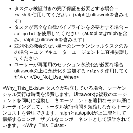
タスクが検証付きの完了保証を必要とする場合 --
を使用してください（ralphはultrawor​kを含みま
ralph
す）
タスクが完全な自律パイプラインを必要とする場合 --
を使用してください（autopilotはralphを含
autopilot
み、ralphはultrawor​kを含みます）
並列化の機会のない単一のシーケンシャルタスクのみ
の場合 -- エクゼキューターエージェントに直接委譲し
てください
ユーザーが再開用のセッション永続化が必要な場合 --
ultrawor​kの上に永続化を追加する
を使用してく
ralph
ださい </Do_Not_Use_When>
<Why_This_Exists> タスクが独立している場合、シーケン
シャル実行は時間を浪費します。Ultrawor​kは複数のエージ
ェントを同時に起動し、各エージェントを適切なモデル層に
ルーティングして、トータル実行時間を短縮しながらトーク
ンコストを管理できます。ralphとautopilotが上に層として
構築するコンポーザブルなコンポーネントとして設計されて
います。 </Why_This_Exists>