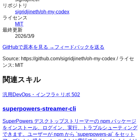
リポジトリ
sigridjineth/oh-my-codex
ライセンス
MIT
最終更新
2026/3/9
GitHubで原本を見る →
フィードバックを送る
Source:
https://github.com/sigridjineth/oh-my-codex
/ ライセ
ンス:
MIT
関連スキル
汎用
DevOps・インフラ
⭐ リポ
502
superpowers-streamer-cli
SuperPowers デスクトップストリーマーの npm パッケージ
をインストール、ログイン、実行、トラブルシューティング
できます。ユーザーが npm から `superpowers-ai` をセット