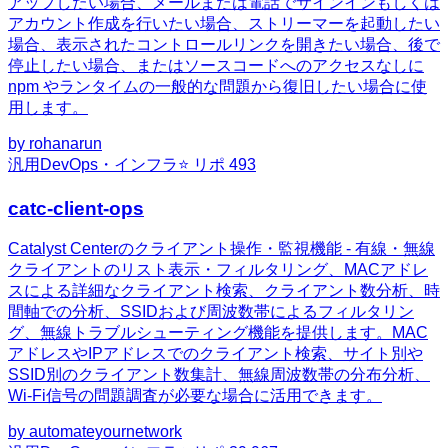
アップしたい場合、メールまたは電話でサインインもしくは
アカウント作成を行いたい場合、ストリーマーを起動したい
場合、表示されたコントロールリンクを開きたい場合、後で
停止したい場合、またはソースコードへのアクセスなしに
npm やランタイムの一般的な問題から復旧したい場合に使
用します。
by
rohanarun
汎用
DevOps・インフラ
⭐ リポ
493
catc-client-ops
Catalyst Centerのクライアント操作・監視機能 - 有線・無線
クライアントのリスト表示・フィルタリング、MACアドレ
スによる詳細なクライアント検索、クライアント数分析、時
間軸での分析、SSIDおよび周波数帯によるフィルタリン
グ、無線トラブルシューティング機能を提供します。MAC
アドレスやIPアドレスでのクライアント検索、サイト別や
SSID別のクライアント数集計、無線周波数帯の分布分析、
Wi-Fi信号の問題調査が必要な場合に活用できます。
by
automateyournetwork