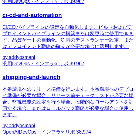
汎用
DevOps・インフラ
⭐ リポ
39,967
ci-cd-and-automation
CI/CDパイプラインの設定を自動化します。ビルドおよびデ
プロイメントパイプラインの構築または変更時に使用できま
す。品質ゲートの自動化、CI内のテストランナー設定、また
はデプロイメント戦略の確立が必要な場合に活用します。
by
addyosmani
汎用
DevOps・インフラ
⭐ リポ
39,967
shipping-and-launch
本番環境へのリリース準備を行います。本番環境へのデプロ
イ準備が必要な場合、リリース前チェックリストが必要な場
合、監視機能の設定を行う場合、段階的なロールアウトを計
画する場合、またはロールバック戦略が必要な場合に使用し
ます。
by
addyosmani
OpenAI
DevOps・インフラ
⭐ リポ
38,974