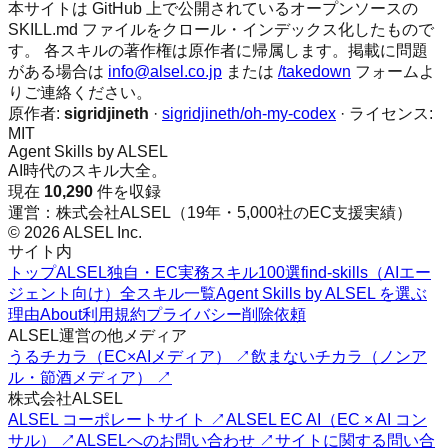
本サイトは GitHub 上で公開されているオープンソースの
SKILL.md ファイルをクロール・インデックス化したもので
す。 各スキルの著作権は原作者に帰属します。掲載に問題
がある場合は
info@alsel.co.jp
または
/takedown
フォームよ
りご連絡ください。
原作者:
sigridjineth
·
sigridjineth/oh-my-codex
· ライセンス:
MIT
Agent Skills by ALSEL
AI時代のスキル大全。
現在
10,290
件を収録
運営：株式会社ALSEL（19年・5,000社のEC支援実績）
© 2026 ALSEL Inc.
サイト内
トップ
ALSEL独自・EC実務スキル100選
find-skills（AIエー
ジェント向け）
全スキル一覧
Agent Skills by ALSEL を選ぶ
理由
About
利用規約
プライバシー
削除依頼
ALSEL運営の他メディア
うるチカラ（EC×AIメディア） ↗
飲まないチカラ（ノンア
ル・節酒メディア） ↗
株式会社ALSEL
ALSEL コーポレートサイト ↗
ALSEL EC AI（EC × AI コン
サル） ↗
ALSELへのお問い合わせ ↗
サイトに関する問い合