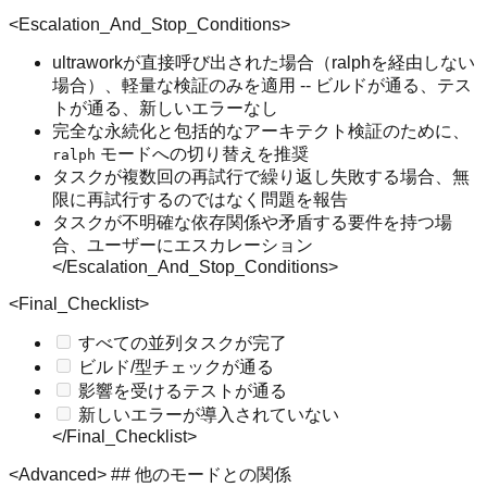
<Escalation_And_Stop_Conditions>
ultrawor​kが直接呼び出された場合（ralphを経由しない
場合）、軽量な検証のみを適用 -- ビルドが通る、テス
トが通る、新しいエラーなし
完全な永続化と包括的なアーキテクト検証のために、
モードへの切り替えを推奨
ralph
タスクが複数回の再試行で繰り返し失敗する場合、無
限に再試行するのではなく問題を報告
タスクが不明確な依存関係や矛盾する要件を持つ場
合、ユーザーにエスカレーション
</Escalation_And_Stop_Conditions>
<Final_Checklist>
すべての並列タスクが完了
ビルド/型チェックが通る
影響を受けるテストが通る
新しいエラーが導入されていない
</Final_Checklist>
<Advanced> ## 他のモードとの関係