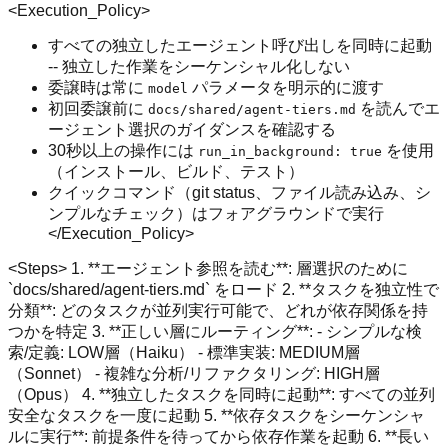
<Execution_Policy>
すべての独立したエージェント呼び出しを同時に起動
-- 独立した作業をシーケンシャル化しない
委譲時は常に
パラメータを明示的に渡す
model
初回委譲前に
を読んでエ
docs/shared/agent-tiers.md
ージェント選択のガイダンスを確認する
30秒以上の操作には
を使用
run_in_background: true
（インストール、ビルド、テスト）
クイックコマンド（git status、ファイル読み込み、シ
ンプルなチェック）はフォアグラウンドで実行
</Execution_Policy>
<Steps> 1. **エージェント参照を読む**: 層選択のために
`docs/shared/agent-tiers.md` をロード 2. **タスクを独立性で
分類**: どのタスクが並列実行可能で、どれが依存関係を持
つかを特定 3. **正しい層にルーティング**: - シンプルな検
索/定義: LOW層（Haiku） - 標準実装: MEDIUM層
（Sonnet） - 複雑な分析/リファクタリング: HIGH層
（Opus） 4. **独立したタスクを同時に起動**: すべての並列
安全なタスクを一度に起動 5. **依存タスクをシーケンシャ
ルに実行**: 前提条件を待ってから依存作業を起動 6. **長い