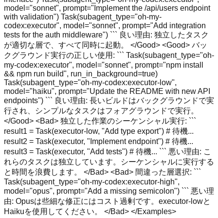
model="sonnet", prompt="Implement the /api/users endpoint
with validation") Task(subagent_type="oh-my-
codex:executor", model="sonnet", prompt="Add integration
tests for the auth middleware") ``` 良い理由: 独立したタスク
が適切な層で、すべて同時に起動。 </Good>
<Good> バッ
クグラウンド実行の正しい使用: ``` Task(subagent_type="oh-
my-codex:executor", model="sonnet", prompt="npm install
&& npm run build", run_in_background=true)
Task(subagent_type="oh-my-codex:executor-low",
model="haiku", prompt="Update the README with new API
endpoints") ``` 良い理由: 長いビルドはバックグラウンドで実
行され、シンプルなタスクはフォアグラウンドで実行。
</Good>
<Bad> 独立した作業のシーケンシャル実行: ```
result1 = Task(executor-low, "Add type export") # 待機...
result2 = Task(executor, "Implement endpoint") # 待機...
result3 = Task(executor, "Add tests") # 待機... ``` 悪い理由: こ
れらのタスクは独立しています。シーケンシャルに実行する
と時間を浪費します。 </Bad>
<Bad> 間違った層選択: ```
Task(subagent_type="oh-my-codex:executor-high",
model="opus", prompt="Add a missing semicolon") ``` 悪い理
由: Opusは些細な修正にはコスト過剰です。executor-lowと
Haikuを使用してください。 </Bad> </Examples>