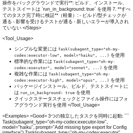
操作をバックグラウンドで実行**: ビルド、インストール、
テストスイートは `run_in_background: true` を使用 7. **すべ
てのタスク完了時に検証**（軽量）: - ビルド/型チェックが
通る - 影響を受けるテストが通る - 新しいエラーが導入され
ていない </Steps>
<Tool_Usage>
シンプルな変更には
Task(subagent_type="oh-my-
を使用
codex:executor-low", model="haiku", ...)
標準的な作業には
Task(subagent_type="oh-my-
を使用
codex:executor", model="sonnet", ...)
複雑な作業には
Task(subagent_type="oh-my-
を使用
codex:executor-high", model="opus", ...)
パッケージインストール、ビルド、テストスイートに
は
を使用
run_in_background: true
クイックステータスチェックとファイル操作にはフォ
アグラウンド実行を使用 </Tool_Usage>
<Examples> <Good> 3つの独立したタスクを同時に起動: ```
Task(subagent_type="oh-my-codex:executor-low",
model="haiku", prompt="Add missing type export for Config
interface") Task(subagent_type="oh-my-codex:executor",