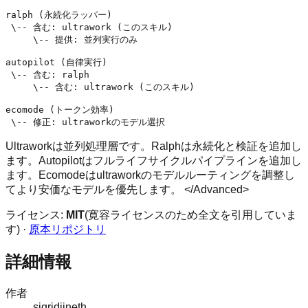
ralph (永続化ラッパー)

 \-- 含む: ultrawork (このスキル)

     \-- 提供: 並列実行のみ

autopilot (自律実行)

 \-- 含む: ralph

     \-- 含む: ultrawork (このスキル)

ecomode (トークン効率)

Ultrawor​kは並列処理層です。Ralphは永続化と検証を追加し
ます。Autopilotはフルライフサイクルパイプラインを追加し
ます。Ecomodeはultrawor​kのモデルルーティングを調整し
てより安価なモデルを優先します。
</Advanced>
ライセンス:
MIT
(寛容ライセンスのため全文を引用していま
す) ·
原本リポジトリ
詳細情報
作者
sigridjineth