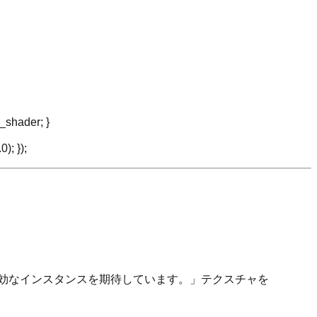
shader; }
; });
e() の有効なインスタンスを期待しています。」テクスチャを