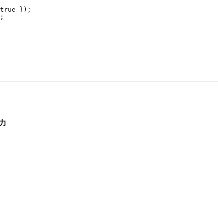
true });

;

力