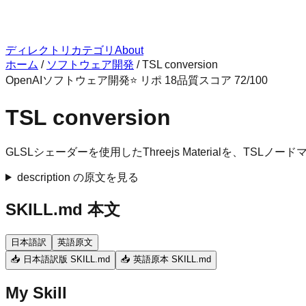
ディレクトリ
カテゴリ
About
ホーム
/
ソフトウェア開発
/
TSL conversion
OpenAI
ソフトウェア開発
⭐ リポ
18
品質スコア
72
/100
TSL conversion
GLSLシェーダーを使用したThreejs Materialを、T
description の原文を見る
SKILL.md 本文
日本語訳
英語原文
📥 日本語訳版 SKILL.md
📥 英語原本 SKILL.md
My Skill