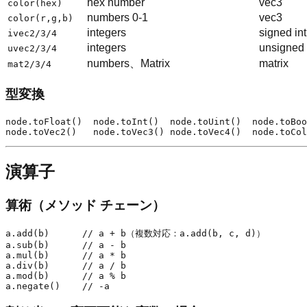
hex number
vec3
color(hex)
numbers 0-1
vec3
color(r,g,b)
integers
signed int
ivec2/3/4
integers
unsigned 
uvec2/3/4
numbers、Matrix
matrix
mat2/3/4
型変換
node.toFloat()  node.toInt()  node.toUint()  node.toBoo
演算子
算術（メソッド チェーン）
a.add(b)      // a + b（複数対応：a.add(b, c, d)）

a.sub(b)      // a - b

a.mul(b)      // a * b

a.div(b)      // a / b

a.mod(b)      // a % b
