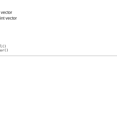
 vector
int vector
l()
