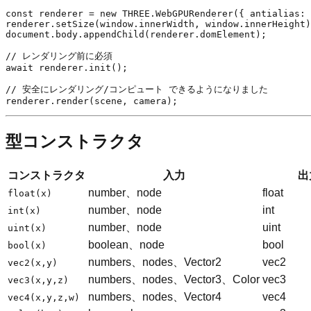
const renderer = new THREE.WebGPURenderer({ antialias: 
renderer.setSize(window.innerWidth, window.innerHeight)
document.body.appendChild(renderer.domElement);

// レンダリング前に必須

await renderer.init();

// 安全にレンダリング/コンピュート できるようになりました

型コンストラクタ
コンストラクタ
入力
出
number、node
float
float(x)
number、node
int
int(x)
number、node
uint
uint(x)
boolean、node
bool
bool(x)
numbers、nodes、Vector2
vec2
vec2(x,y)
numbers、nodes、Vector3、Color
vec3
vec3(x,y,z)
numbers、nodes、Vector4
vec4
vec4(x,y,z,w)