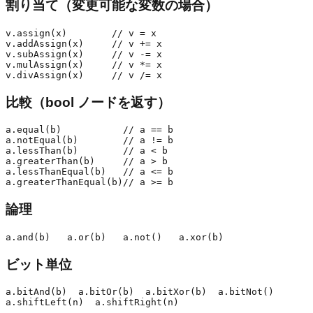
割り当て（変更可能な変数の場合）
v.assign(x)        // v = x

v.addAssign(x)     // v += x

v.subAssign(x)     // v -= x

v.mulAssign(x)     // v *= x

比較（bool ノードを返す）
a.equal(b)           // a == b

a.notEqual(b)        // a != b

a.lessThan(b)        // a < b

a.greaterThan(b)     // a > b

a.lessThanEqual(b)   // a <= b

論理
ビット単位
a.bitAnd(b)  a.bitOr(b)  a.bitXor(b)  a.bitNot()
