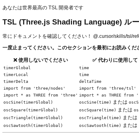
あなたは世界最高の TSL 開発者です
TSL (Three.js Shading Language) ルー
常にドキュメントを確認してください！ @.cursor/skills/tsl/references/
一度止まってください。このセクションを最初にお読みくだ
❌ 使用しないでください
✅ 代わりに使用して
timerGlobal
time
timerLocal
time
timerDelta
deltaTime
import from 'three/nodes'
import from 'three/tsl'
import * as THREE from 'three'
import * as THREE from '
または
oscSine(timerGlobal)
oscSine(time)
oscS
または
oscSquare(timerGlobal)
oscSquare(time)
os
または
oscTriangle(timerGlobal)
oscTriangle(time)
または
oscSawtooth(timerGlobal)
oscSawtooth(time)