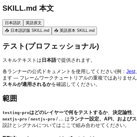
SKILL.md 本文
日本語訳
英語原文
📥 日本語訳版 SKILL.md
📥 英語原本 SKILL.md
テスト(プロフェッショナル)
スキルテキストは
日本語
で提供されます。
各ランナーの公式ドキュメントを使用してください(例：
Jest
ます — フレームワークチュートリアルの重複ではありませ
スキルが適用されるか
を確認してください。
範囲
は
どのレイヤーで何をテストするか
、
決定論性
、
testing-pro
/
/ … は
ランナー設定、API、および
nextjs-pro
nestjs-pro
設計とシグナルについてはここで組み合わせてください。