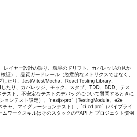
ト、レイヤー設計の誤り、環境のドリフト、カバレッジの見か
ルベース検証）、品質ガードレール（恣意的なメトリクスではなく、
st/Mocha、React Testing Library、
t/契約テストなどを使用したり、カバレッジ、モック、スタブ、TDD、BDD、テス
ンステスト、不安定なテストのデバッグについて質問するときに
スト設定）、`nestjs-pro`（TestingModule、e2e
l-pro`（DB フィクスチャ、マイグレーションテスト）、`ci-cd-pro`（パイプライ
フレームワークスキルはそのスタックの**API と プロジェクト慣例