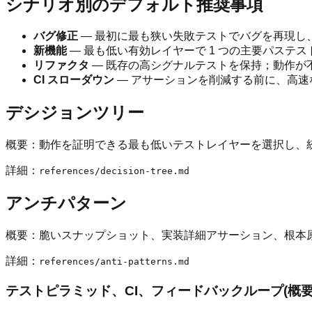
シナリオ別のデフォルト推奨事項
バグ修正
— 最初に最も狭い失敗テストでバグを再現し
新機能
— 最も低い有効レイヤーで 1 つの主要パス
リファクタ
— 既存の高シグナルテストを保持；動作が
CI スローダウン
— アサーションを削減する前に、高速
デシジョンツリー
概要：動作を証明できる最も低いテストレイヤーを選択し、
詳細：
references/decision-tree.md
アンチパターン
概要：脆いスナップショット、実装詳細アサーション、根本
詳細：
references/anti-patterns.md
テストピラミッド、CI、フィードバックループ(概要