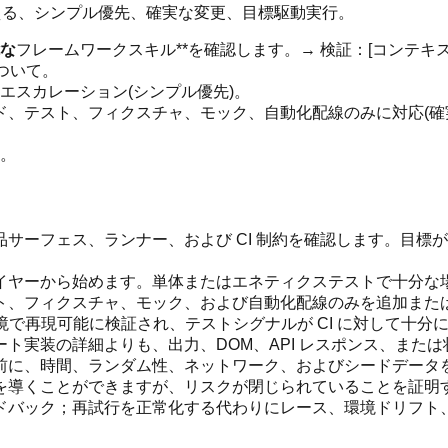
える、シンプル優先、確実な変更、目標駆動実行。
能な
フレームワークスキル**を確認します。→ 検証：[コンテキ
ついて。
エスカレーション(シンプル優先)。
ド、テスト、フィクスチャ、モック、自動化配線のみに対応(確
。
。
品サーフェス、ランナー、および CI 制約を確認します。目
イヤーから始めます。単体またはエネティクステストで十分な場
ト、フィクスチャ、モック、および自動化配線のみを追加また
環境で再現可能に検証され、テストシグナルが CI に対して十分
ート実装の詳細よりも、出力、DOM、API レスポンス、また
前に、時間、ランダム性、ネットワーク、およびシードデータ
を導くことができますが、リスクが閉じられていることを証明
ドバック；再試行を正常化する代わりにレース、環境ドリフト