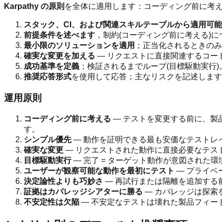
Karpathy の原則
を全体に適用します：コーディング前に考
スタック、CI、および関連スキルテーブルから適用可
前提条件を述べます
，制約(コーディング前に考える)に
最小限のソリューションを適用
；正当化されるときのみ
確実な変更を加える
— リクエストに直接関連するコー
成功基準を定義
；検証されるまでループ(目標駆動実行)
推奨応答形式
を使用して応答；主なリスクを記述します
運用原則
コーディング前に考える
— テストを変更する前に、製
す。
シンプル優先
— 動作を証明できる最も安価なテストレ
確実な変更
— リクエストされた動作に直接必要なテス
目標駆動実行
— 完了 = ターゲット動作が意図された
ユーザーが観察可能な動作を最初にテスト
— プライベ
決定論性よりも巧妙さ
— 再試行または隔離を追加する
証拠はカバレッジシアターに勝る
— カバレッジは探索
不安定性は欠陥
— 不安定なテストは壊れた製品フィー