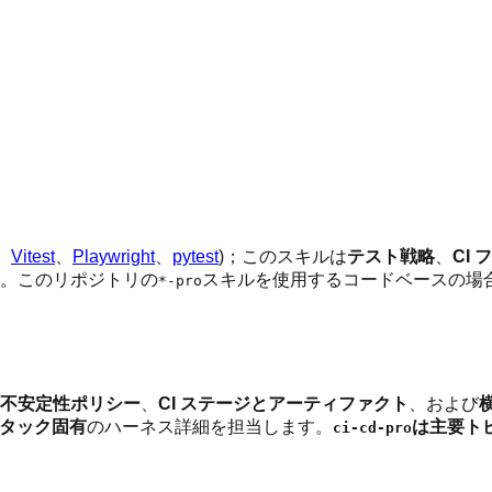
、
Vitest
、
Playwright
、
pytest
)；このスキルは
テスト戦略
、
CI
ん。このリポジトリの
スキルを使用するコードベースの場
*-pro
不安定性ポリシー
、
CI ステージとアーティファクト
、および
スタック固有
のハーネス詳細を担当します。
は主要ト
ci-cd-pro