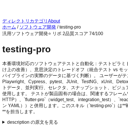
ディレクトリ
カテゴリ
About
ホーム
/
ソフトウェア開発
/
testing-pro
汎用
ソフトウェア開発
⭐ リポ
2
品質スコア
74
/100
testing-pro
本番環境対応のソフトウェアテストと自動化：テストピラミド
け上の改善）、意思決定のトレードオフ（統合テスト vs モック
パイプラインの実際のデータに基づく判断）。 ユーザーがテストを作成・レ
Playwright、Cypress、pytest、JUnit、TestNG、x
トデータ、並列実行、セレクタ、スナップショット、ビジュア
使用します。 テストが製品固有の場合は、関連するフレームワークスキル（`re
HTTP）、`flutter-pro`（widget_test、integration_te
ン YAML））と併用します。このスキル（`testing-pro
**を担当します。
description の原文を見る