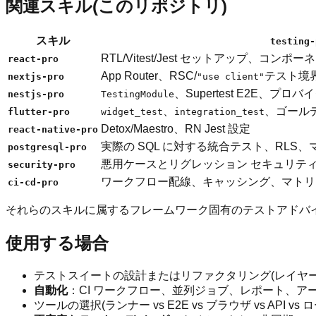
関連スキル(このリポジトリ)
スキル
testing-
RTL/Vitest/Jest セットアップ、コン
react-pro
App Router、RSC/
テスト境界
nextjs-pro
"use client"
、Supertest E2E、プロ
nestjs-pro
TestingModule
、
、ゴール
flutter-pro
widget_test
integration_test
Detox/Maestro、RN Jest 設定
react-native-pro
実際の SQL に対する統合テスト、RLS
postgresql-pro
悪用ケースとリグレッション セキュリテ
security-pro
ワークフロー配線、キャッシング、マトリ
ci-cd-pro
それらのスキルに属するフレームワーク固有のテストアドバ
使用する場合
テストスイートの設計またはリファクタリング(レイヤ
自動化
：CI ワークフロー、並列ジョブ、レポート、ア
ツールの選択(ランナー vs E2E vs ブラウザ vs API vs 