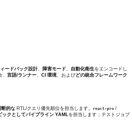
 フィードバック設計
、
障害モード
、
自動化衛生
をエンコードし
合、
言語/ランナー
、
CI 環境
、および
どの統合フレームワーク
横断的な
RTL/クエリ優先順位を担当します。
/
react-pro
ピックとして
パイプライン YAML
を担当します；テストジョブ