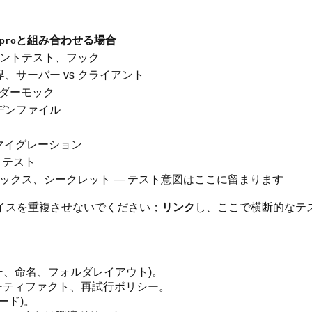
と組み合わせる場合
pro
ポーネントテスト、フック
、サーバー vs クライアント
バイダーモック
デンファイル
、マイグレーション
ィテスト
ックス、シークレット — テスト意図はここに留まります
イスを重複させないでください；
リンク
し、ここで横断的なテ
ー、命名、フォルダレイアウト)。
ーティファクト、再試行ポリシー。
ロード)。