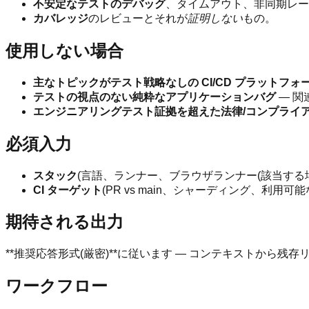
不安定なテストのデバッグ
、タイムアウト、非同期レー
カバレッジ
のレビューとそれが
証明しない
もの。
使用しない場合
主なトピックがテスト戦略なしの CI/CD プラットフォー
テストの視点のない純粋なアプリケーションバグ
— 関連
エンジニアリングテスト証拠を超えた法律/コンプライ
必須入力
スタック
(言語、ランナー、ブラウザランナー(該当する場
CI ターゲット
(PR vs main、シャーディング、利用可
期待される出力
**推奨応答形式(厳密)**に従います — コンテキストから残存
ワークフロー