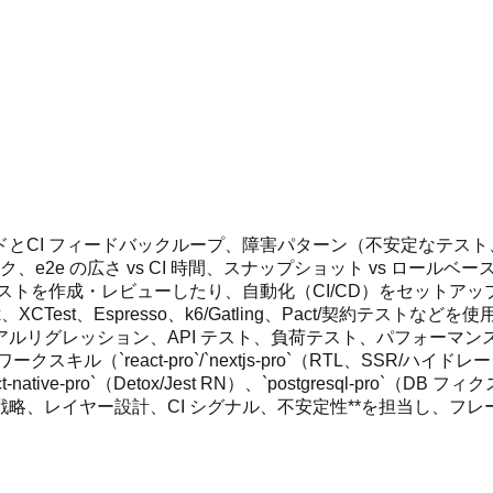
とCI フィードバックループ、障害パターン（不安定なテス
、e2e の広さ vs CI 時間、スナップショット vs ロー
ビューしたり、自動化（CI/CD）をセットアップしたり、Jest/Vite
Unit、Detox、XCTest、Espresso、k6/Gatling、Pac
ルリグレッション、API テスト、負荷テスト、パフォーマ
act-pro`/`nextjs-pro`（RTL、SSR/ハイドレーションテ
st）、`react-native-pro`（Detox/Jest RN）、`postgresq
`）は**戦略、レイヤー設計、CI シグナル、不安定性**を担当し、