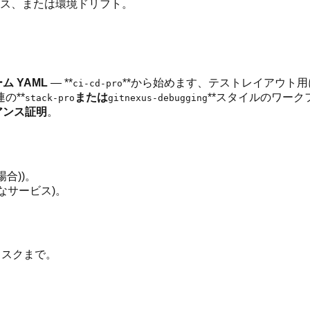
ス、または環境ドリフト。
ム YAML
— **
**から始めます、テストレイアウト
ci-cd-pro
の**
または
**スタイルのワー
stack-pro
gitnexus-debugging
アンス証明
。
合))。
能なサービス)。
リスクまで。